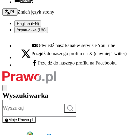
Podcasty
Zmień język - bieżący:
Zmień język strony
PL
English (EN)
Українська (UA)
Odwiedź nasz kanał w serwisie YouTube
Youtube - otwiera się w nowej karcie
Przejdź do naszego profilu na X (dawniej Twitter)
X - otwiera się w nowej karcie
Przejdź do naszego profilu na Facebooku
Facebook - otwiera się w nowej karcie
Wyszukiwarka
Szukaj
Moje Prawo.pl
- rejestracja i logowanie do serwisu