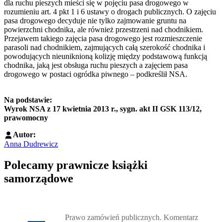
dla ruchu pieszych mieści się w pojęciu pasa drogowego w
rozumieniu art. 4 pkt 1 i 6 ustawy o drogach publicznych. O zajęciu
pasa drogowego decyduje nie tylko zajmowanie gruntu na
powierzchni chodnika, ale również przestrzeni nad chodnikiem.
Przejawem takiego zajęcia pasa drogowego jest rozmieszczenie
parasoli nad chodnikiem, zajmujących całą szerokość chodnika i
powodujących nieuniknioną kolizję między podstawową funkcją
chodnika, jaką jest obsługa ruchu pieszych a zajęciem pasa
drogowego w postaci ogródka piwnego – podkreślił NSA.
Na podstawie:
Wyrok NSA z 17 kwietnia 2013 r., sygn. akt II GSK 113/12,
prawomocny
Autor:
Anna Dudrewicz
Polecamy prawnicze książki
samorządowe
Przejdź do: Prawo zamówień publicznych. Komentarz, Andrzela G
Prawo zamówień publicznych. Komentarz