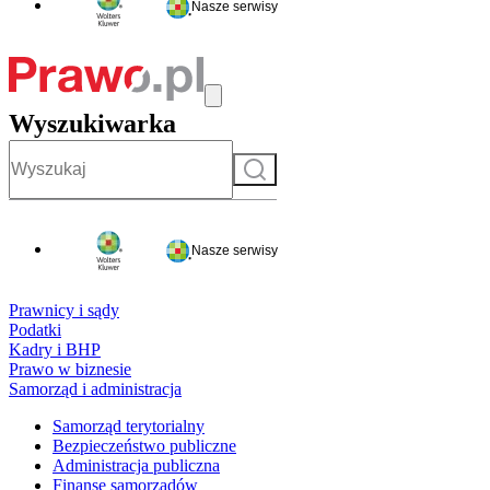
Nasze serwisy
Wyszukiwarka
Szukaj
Nasze serwisy
Prawnicy i sądy
Podatki
Kadry i BHP
Prawo w biznesie
Samorząd i administracja
Samorząd terytorialny
Bezpieczeństwo publiczne
Administracja publiczna
Finanse samorządów