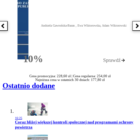
Andrzela Gawrońska-Baran , Ewa Wiktorowska, Adam Wiktorowski
Poprzednia książka
N
10%
Sprawdź
Rabatu
Cena promocyjna: 228,60 zł |
Cena regularna: 254,00 zł
Najniższa cena w ostatnich 30 dniach: 177,80 zł
Ostatnio dodane
16:25
Przejdź do artykułu:
Coraz bliżej większej kontroli społecznej nad programami ochrony
powietrza