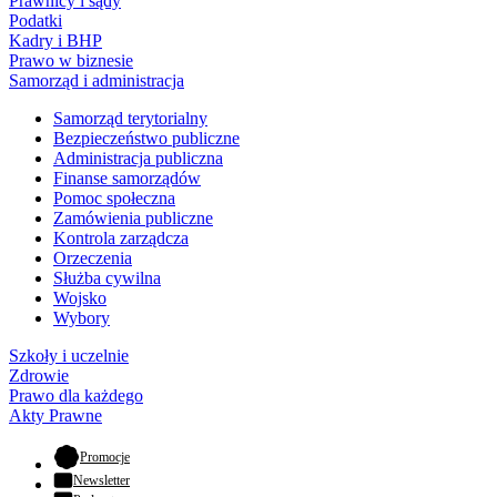
Prawnicy i sądy
Podatki
Kadry i BHP
Prawo w biznesie
Samorząd i administracja
Samorząd terytorialny
Bezpieczeństwo publiczne
Administracja publiczna
Finanse samorządów
Pomoc społeczna
Zamówienia publiczne
Kontrola zarządcza
Orzeczenia
Służba cywilna
Wojsko
Wybory
Szkoły i uczelnie
Zdrowie
Prawo dla każdego
Akty Prawne
- otwiera się w nowej karcie
Promocje
Newsletter