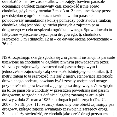
szerokość 3 metrów został całkowicie zajęty, bowiem parasole
ocieniające ogródek zajmowały całą szerokość istniejącego
chodnika, gdyż miały rozmiar 3 m x 3 m. Zatem, urządzony przez
przedsiębiorcę ogródek oraz ustawione w nim parasole
powodowały nieuniknioną kolizję pomiędzy podstawową funkcją
chodnika, jaką jest obsługa ruchu pieszych a zajęciem pasa
drogowego w celu urządzenia ogródka piwnego. Spowodowało to
faktyczne wyłączenie części pasa drogowego, tj. chodnika o
szerokości 3 m i długości 12 m – co dawało łączną powierzchnię –
36 m2 .
NSA rozpatrując skargę zgodził się z organem I instancji, iż parasole
ustawione na chodniku w ogródku piwnym prowadzonym przez
skarżącego zajmowały przestrzeń nad pasem drogowym i
jednocześnie zajmowały całą szerokość istniejącego chodnika, tj. 3
metry, zatem to ta szerokość, nie zaś 2 metry, stanowiące szerokość
drewnianego podestu, powinny być i zostały wzięte pod uwagę
przy określeniu powierzchni zajętego pasa drogowego. Ze względu
na to, że parasole wchodziły w przestrzeń powietrzną nad pasem
drogowym, to zgodnie z definicją legalną zawartą w art. 4 pkt 1
ustawy z dnia 21 marca 1985 r. o drogach publicznych (Dz. U.
2007 r. Nr 19, poz. 115 ze zm.), stanowiły one obiekt zajmujący pas
drogowy, którego zajęcie wymagało zezwolenia zarządcy drogi.
Zatem należy stwierdzić, że chodnik jako część drogi przeznaczonej