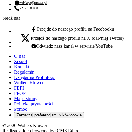
redakcja@prawo.pl
Adres email:
22 535 88 00
Numer telefonu:
Śledź nas
Przejdź do naszego profilu na Facebooku
facebook - otwiera się w nowej karcie
Przejdź do naszego profilu na X (dawniej Twitter)
x - otwiera się w nowej karcie
Odwiedź nasz kanał w serwisie YouTube
youtube - otwiera się w nowej karcie
O nas
Zespół
Kontakt
Regulamin
Księgarnia Profinfo.pl
Wolters Kluwer
FEPI
FPOP
Mapa strony
Polityka prywatności
Pomoc
Zarządzaj preferencjami plików cookie
© 2026 Wolters Kluwer
Realizacja Ideo Powered by:
CMS Edito