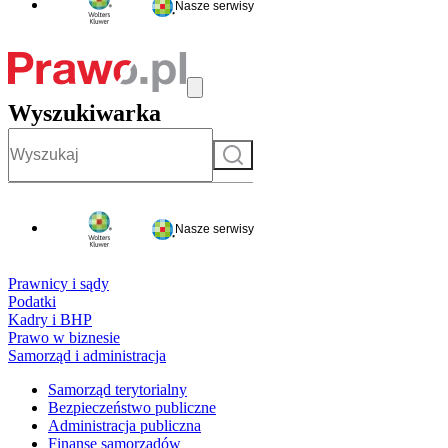
Nasze serwisy
Wyszukiwarka
Szukaj
Nasze serwisy
Prawnicy i sądy
Podatki
Kadry i BHP
Prawo w biznesie
Samorząd i administracja
Samorząd terytorialny
Bezpieczeństwo publiczne
Administracja publiczna
Finanse samorządów