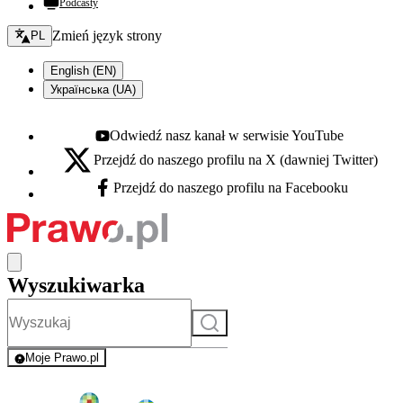
Podcasty
Zmień język - bieżący:
Zmień język strony
PL
English (EN)
Українська (UA)
Odwiedź nasz kanał w serwisie YouTube
Youtube - otwiera się w nowej karcie
Przejdź do naszego profilu na X (dawniej Twitter)
X - otwiera się w nowej karcie
Przejdź do naszego profilu na Facebooku
Facebook - otwiera się w nowej karcie
Wyszukiwarka
Szukaj
Moje Prawo.pl
- rejestracja i logowanie do serwisu