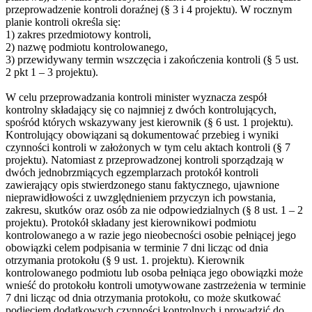
przeprowadzenie kontroli doraźnej (§ 3 i 4 projektu). W rocznym
planie kontroli określa się:
1) zakres przedmiotowy kontroli,
2) nazwę podmiotu kontrolowanego,
3) przewidywany termin wszczęcia i zakończenia kontroli (§ 5 ust.
2 pkt 1 – 3 projektu).
W celu przeprowadzania kontroli minister wyznacza zespół
kontrolny składający się co najmniej z dwóch kontrolujących,
spośród których wskazywany jest kierownik (§ 6 ust. 1 projektu).
Kontrolujący obowiązani są dokumentować przebieg i wyniki
czynności kontroli w założonych w tym celu aktach kontroli (§ 7
projektu). Natomiast z przeprowadzonej kontroli sporządzają w
dwóch jednobrzmiących egzemplarzach protokół kontroli
zawierający opis stwierdzonego stanu faktycznego, ujawnione
nieprawidłowości z uwzględnieniem przyczyn ich powstania,
zakresu, skutków oraz osób za nie odpowiedzialnych (§ 8 ust. 1 – 2
projektu). Protokół składany jest kierownikowi podmiotu
kontrolowanego a w razie jego nieobecności osobie pełniącej jego
obowiązki celem podpisania w terminie 7 dni licząc od dnia
otrzymania protokołu (§ 9 ust. 1. projektu). Kierownik
kontrolowanego podmiotu lub osoba pełniąca jego obowiązki może
wnieść do protokołu kontroli umotywowane zastrzeżenia w terminie
7 dni licząc od dnia otrzymania protokołu, co może skutkować
podjęciem dodatkowych czynności kontrolnych i prowadzić do