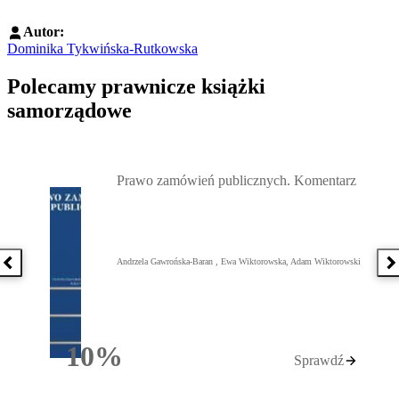
Autor:
Dominika Tykwińska-Rutkowska
Polecamy prawnicze książki
samorządowe
Przejdź do: Prawo zamówień publicznych. Komentarz, Andrzela G
Prawo zamówień publicznych. Komentarz
Andrzela Gawrońska-Baran , Ewa Wiktorowska, Adam Wiktorowski
Poprzednia książka
N
10%
Sprawdź
Rabatu