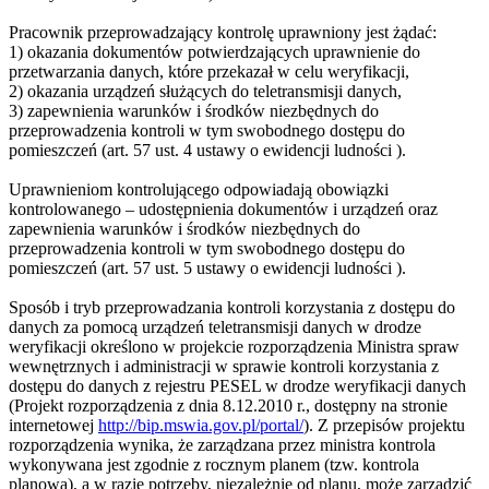
Pracownik przeprowadzający kontrolę uprawniony jest żądać:
1) okazania dokumentów potwierdzających uprawnienie do
przetwarzania danych, które przekazał w celu weryfikacji,
2) okazania urządzeń służących do teletransmisji danych,
3) zapewnienia warunków i środków niezbędnych do
przeprowadzenia kontroli w tym swobodnego dostępu do
pomieszczeń (art. 57 ust. 4 ustawy o ewidencji ludności ).
Uprawnieniom kontrolującego odpowiadają obowiązki
kontrolowanego – udostępnienia dokumentów i urządzeń oraz
zapewnienia warunków i środków niezbędnych do
przeprowadzenia kontroli w tym swobodnego dostępu do
pomieszczeń (art. 57 ust. 5 ustawy o ewidencji ludności ).
Sposób i tryb przeprowadzania kontroli korzystania z dostępu do
danych za pomocą urządzeń teletransmisji danych w drodze
weryfikacji określono w projekcie rozporządzenia Ministra spraw
wewnętrznych i administracji w sprawie kontroli korzystania z
dostępu do danych z rejestru PESEL w drodze weryfikacji danych
(Projekt rozporządzenia z dnia 8.12.2010 r., dostępny na stronie
internetowej
http://bip.mswia.gov.pl/portal/
). Z przepisów projektu
rozporządzenia wynika, że zarządzana przez ministra kontrola
wykonywana jest zgodnie z rocznym planem (tzw. kontrola
planowa), a w razie potrzeby, niezależnie od planu, może zarządzić