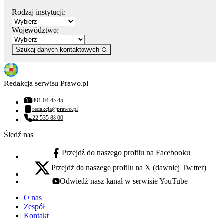
Rodzaj instytucji:
Województwo:
Szukaj danych kontaktowych
Redakcja serwisu Prawo.pl
801 04 45 45
Numer telefonu:
redakcja@prawo.pl
Adres email:
22 535 88 00
Numer telefonu:
Śledź nas
Przejdź do naszego profilu na Facebooku
facebook - otwiera się w nowej karcie
Przejdź do naszego profilu na X (dawniej Twitter)
x - otwiera się w nowej karcie
Odwiedź nasz kanał w serwisie YouTube
youtube - otwiera się w nowej karcie
O nas
Zespół
Kontakt