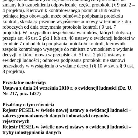
zmiany lub uzupełnienia odpowiedniej części protokołu (§ 9 ust. 2 –
4 projektu). Kierownik kontrolowanego podmiotu lub osoba
pełniąca jego obowiązki może odmówić podpisania protokołu
kontroli, składając pisemne wyjaśnienie odmowy w terminie 7 dni
roboczych od dnia otrzymania protokołu kontroli ( 9 ust. 7
projektu). W przypadku niespełnienia warunków, których dotyczą
przepis art. 46 ust. 2 pkt 1 lub art. 48 ustawy o ewidencji ludności w
terminie 7 dni od dnia podpisania protokołu kontroli, kierownik
zespołu kontrolnego występuje do ministra z wnioskiem o wydanie
decyzji, o której mowa w przepisie art. 51 ust. 2 pkt 2 ustawy o
ewidencji ludności ; odmowa podpisania protokołu nie stanowi
przeszkody w wystąpieniu o wydanie decyzji (§ 10 w zw. z § 9 ust.
8 projektu).
Przydatne materiały:
Ustawa z dnia 24 września 2010 r. o ewidencji ludności (Dz. U.
Nr 217, poz. 1427)
Pisaliśmy o tym również:
Rejestr PESEL w świetle nowej ustawy o ewidencji ludności –
zakres gromadzonych danych i obowiązki organów
rejestrowych
Rejestr PESEL w świetle nowej ustawy o ewidencji ludności –
tryby udostępniania danych