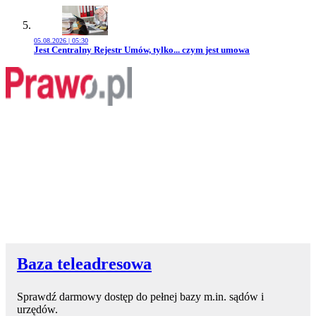
05.08.2026 | 05:30
Przejdź do artykułu:
Jest Centralny Rejestr Umów, tylko... czym jest umowa
Baza teleadresowa
Sprawdź darmowy dostęp do pełnej bazy m.in. sądów i
urzędów.