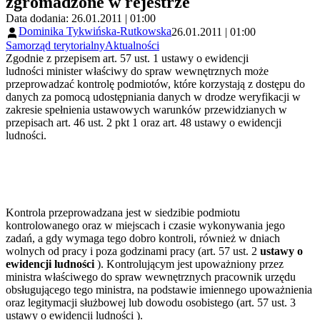
zgromadzone w rejestrze
Data dodania: 26.01.2011 | 01:00
Dominika Tykwińska-Rutkowska
26.01.2011 | 01:00
Samorząd terytorialny
Aktualności
Zgodnie z przepisem art. 57 ust. 1 ustawy o ewidencji
ludności minister właściwy do spraw wewnętrznych może
przeprowadzać kontrolę podmiotów, które korzystają z dostępu do
danych za pomocą udostępniania danych w drodze weryfikacji w
zakresie spełnienia ustawowych warunków przewidzianych w
przepisach art. 46 ust. 2 pkt 1 oraz art. 48 ustawy o ewidencji
ludności.
Kontrola przeprowadzana jest w siedzibie podmiotu
kontrolowanego oraz w miejscach i czasie wykonywania jego
zadań, a gdy wymaga tego dobro kontroli, również w dniach
wolnych od pracy i poza godzinami pracy (art. 57 ust. 2
ustawy o
ewidencji ludności
). Kontrolującym jest upoważniony przez
ministra właściwego do spraw wewnętrznych pracownik urzędu
obsługującego tego ministra, na podstawie imiennego upoważnienia
oraz legitymacji służbowej lub dowodu osobistego (art. 57 ust. 3
ustawy o ewidencji ludności ).