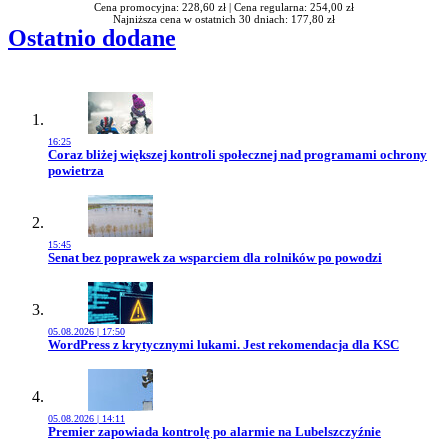
Cena promocyjna: 228,60 zł |
Cena regularna: 254,00 zł
Najniższa cena w ostatnich 30 dniach: 177,80 zł
Ostatnio dodane
16:25
Przejdź do artykułu:
Coraz bliżej większej kontroli społecznej nad programami ochrony
powietrza
15:45
Przejdź do artykułu:
Senat bez poprawek za wsparciem dla rolników po powodzi
05.08.2026 | 17:50
Przejdź do artykułu:
WordPress z krytycznymi lukami. Jest rekomendacja dla KSC
05.08.2026 | 14:11
Przejdź do artykułu:
Premier zapowiada kontrolę po alarmie na Lubelszczyźnie