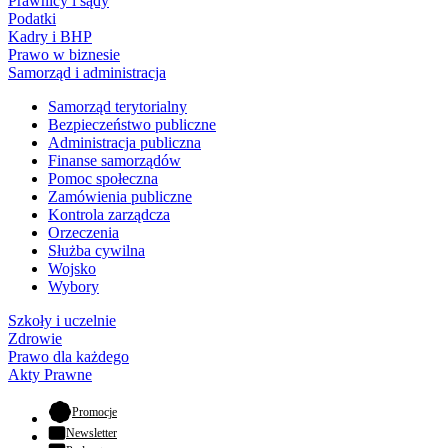
Prawnicy i sądy
Podatki
Kadry i BHP
Prawo w biznesie
Samorząd i administracja
Samorząd terytorialny
Bezpieczeństwo publiczne
Administracja publiczna
Finanse samorządów
Pomoc społeczna
Zamówienia publiczne
Kontrola zarządcza
Orzeczenia
Służba cywilna
Wojsko
Wybory
Szkoły i uczelnie
Zdrowie
Prawo dla każdego
Akty Prawne
- otwiera się w nowej karcie
Promocje
Newsletter