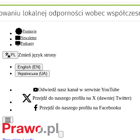
- otwiera się w nowej karcie
Promocje
Newsletter
Podcasty
Zmień język - bieżący:
Zmień język strony
PL
English (EN)
Українська (UA)
Odwiedź nasz kanał w serwisie YouTube
Youtube - otwiera się w nowej karcie
Przejdź do naszego profilu na X (dawniej Twitter)
X - otwiera się w nowej karcie
Przejdź do naszego profilu na Facebooku
Facebook - otwiera się w nowej karcie