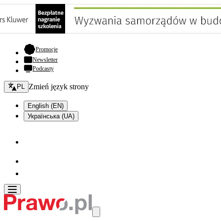
- otwiera się w nowej karcie
Promocje
Newsletter
Podcasty
Zmień język - bieżący:
Zmień język strony
PL
English (EN)
Українська (UA)