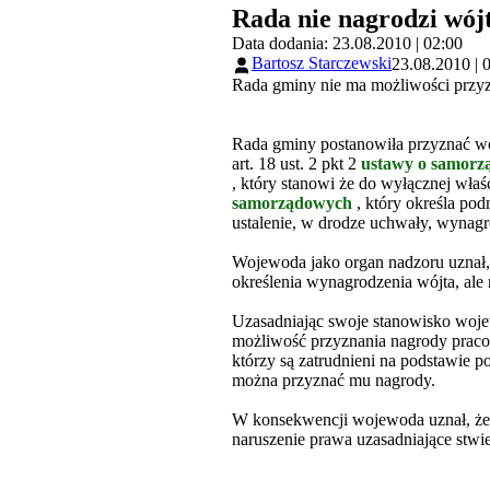
Rada nie nagrodzi wój
Data dodania: 23.08.2010 | 02:00
Bartosz Starczewski
23.08.2010 | 
Rada gminy nie ma możliwości przyz
Rada gminy postanowiła przyznać wó
art. 18 ust. 2 pkt 2
ustawy o samorz
, który stanowi że do wyłącznej właś
samorządowych
, który określa po
ustalenie, w drodze uchwały, wynagr
Wojewoda jako organ nadzoru uznał, 
określenia wynagrodzenia wójta, ale
Uzasadniając swoje stanowisko wojew
możliwość przyznania nagrody prac
którzy są zatrudnieni na podstawie 
można przyznać mu nagrody.
W konsekwencji wojewoda uznał, że 
naruszenie prawa uzasadniające stwi