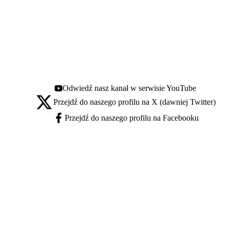
Odwiedź nasz kanał w serwisie YouTube
Youtube - otwiera się w nowej karcie
Przejdź do naszego profilu na X (dawniej Twitter)
X - otwiera się w nowej karcie
Przejdź do naszego profilu na Facebooku
Facebook - otwiera się w nowej karcie