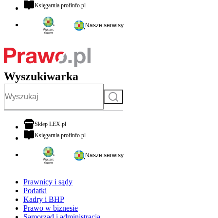
otwiera się w nowej karcie
Księgarnia profinfo.pl
Nasze serwisy
Wyszukiwarka
Szukaj
otwiera się w nowej karcie
Sklep LEX.pl
otwiera się w nowej karcie
Księgarnia profinfo.pl
Nasze serwisy
Prawnicy i sądy
Podatki
Kadry i BHP
Prawo w biznesie
Samorząd i administracja