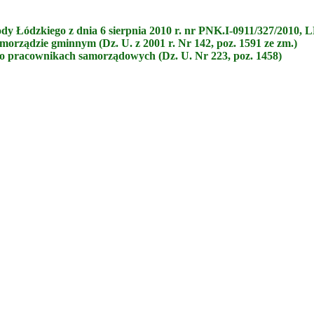
dy Łódzkiego z dnia 6 sierpnia 2010 r. nr PNK.I-0911/327/2010, 
amorządzie gminnym (Dz. U. z 2001 r. Nr 142, poz. 1591 ze zm.)
. o pracownikach samorządowych (Dz. U. Nr 223, poz. 1458)
awrońska-Baran , Ewa Wiktorowska, Adam Wiktorowski - otwiera się