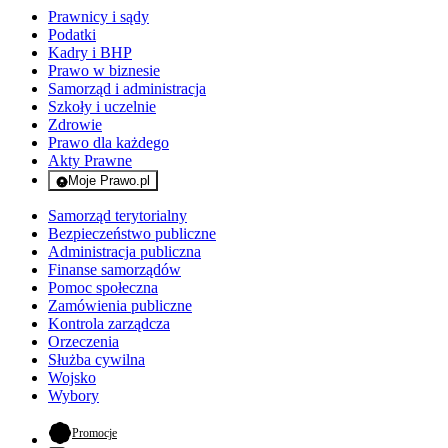
Prawnicy i sądy
Podatki
Kadry i BHP
Prawo w biznesie
Samorząd i administracja
Szkoły i uczelnie
Zdrowie
Prawo dla każdego
Akty Prawne
Moje Prawo.pl
- rejestracja i logowanie do serwisu
Samorząd terytorialny
Bezpieczeństwo publiczne
Administracja publiczna
Finanse samorządów
Pomoc społeczna
Zamówienia publiczne
Kontrola zarządcza
Orzeczenia
Służba cywilna
Wojsko
Wybory
- otwiera się w nowej karcie
Promocje