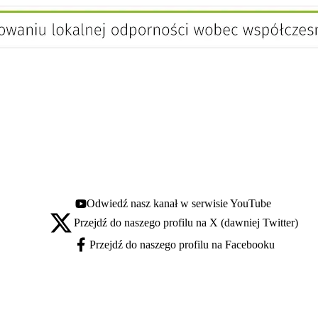
Odwiedź nasz kanał w serwisie YouTube
Youtube - otwiera się w nowej karcie
Przejdź do naszego profilu na X (dawniej Twitter)
X - otwiera się w nowej karcie
Przejdź do naszego profilu na Facebooku
Facebook - otwiera się w nowej karcie