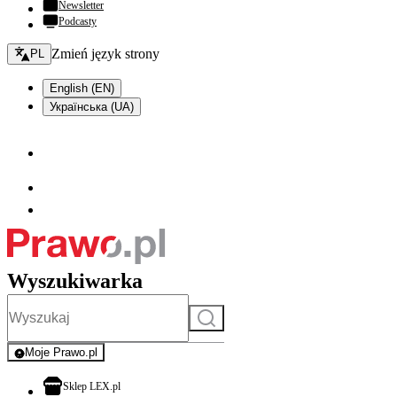
Newsletter
Podcasty
Zmień język - bieżący:
Zmień język strony
PL
English (EN)
Українська (UA)
Wyszukiwarka
Szukaj
Moje Prawo.pl
- rejestracja i logowanie do serwisu
otwiera się w nowej karcie
Sklep LEX.pl