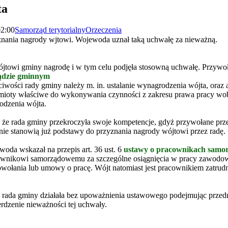
ta
02:00
Samorząd terytorialny
Orzeczenia
nania nagrody wjtowi. Wojewoda uznał taką uchwałę za nieważną.
jtowi gminy nagrodę i w tym celu podjęła stosowną uchwałę. Przywo
ądzie gminnym
ciwości rady gminy należy m. in. ustalanie wynagrodzenia wójta, oraz a
dmioty właściwe do wykonywania czynności z zakresu prawa pracy wob
odzenia wójta.
że rada gminy przekroczyła swoje kompetencje, gdyż przywołane prze
 nie stanowią już podstawy do przyznania nagrody wójtowi przez radę.
oda wskazał na przepis art. 36 ust. 6
ustawy o pracownikach samo
ownikowi samorządowemu za szczególne osiągnięcia w pracy zawodowe
powołania lub umowy o pracę. Wójt natomiast jest pracownikiem zatru
rada gminy działała bez upoważnienia ustawowego podejmując przedm
erdzenie nieważności tej uchwały.