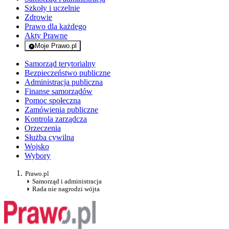
Szkoły i uczelnie
Zdrowie
Prawo dla każdego
Akty Prawne
Moje Prawo.pl
- rejestracja i logowanie do serwisu
Samorząd terytorialny
Bezpieczeństwo publiczne
Administracja publiczna
Finanse samorządów
Pomoc społeczna
Zamówienia publiczne
Kontrola zarządcza
Orzeczenia
Służba cywilna
Wojsko
Wybory
Prawo.pl
Samorząd i administracja
Rada nie nagrodzi wójta