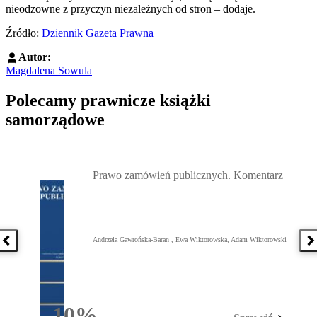
nieodzowne z przyczyn niezależnych od stron – dodaje.
Źródło:
Dziennik Gazeta Prawna
Autor:
Magdalena Sowula
Polecamy prawnicze książki
samorządowe
Przejdź do: Prawo zamówień publicznych. Komentarz, Andrzela G
Prawo zamówień publicznych. Komentarz
Andrzela Gawrońska-Baran , Ewa Wiktorowska, Adam Wiktorowski
Poprzednia książka
N
10%