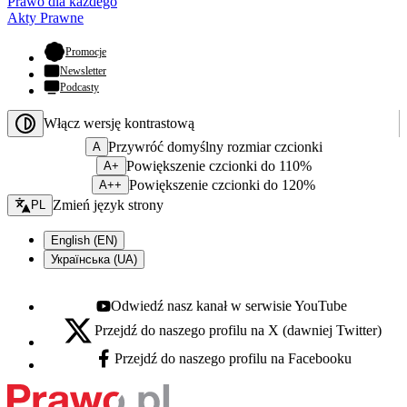
Prawo dla każdego
Akty Prawne
- otwiera się w nowej karcie
Promocje
Newsletter
Podcasty
Włącz wersję kontrastową
Przywróć domyślny rozmiar czcionki
A
Powiększenie czcionki do 110%
A+
Powiększenie czcionki do 120%
A++
Zmień język - bieżący:
Zmień język strony
PL
English (EN)
Українська (UA)
Odwiedź nasz kanał w serwisie YouTube
Youtube - otwiera się w nowej karcie
Przejdź do naszego profilu na X (dawniej Twitter)
X - otwiera się w nowej karcie
Przejdź do naszego profilu na Facebooku
Facebook - otwiera się w nowej karcie