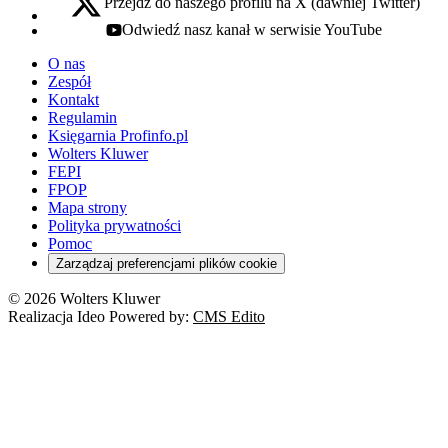
Przejdź do naszego profilu na X (dawniej Twitter)
x - otwiera się w nowej karcie
Odwiedź nasz kanał w serwisie YouTube
youtube - otwiera się w nowej karcie
O nas
Zespół
Kontakt
Regulamin
Księgarnia Profinfo.pl
Wolters Kluwer
FEPI
FPOP
Mapa strony
Polityka prywatności
Pomoc
Zarządzaj preferencjami plików cookie
© 2026 Wolters Kluwer
Realizacja Ideo Powered by:
CMS Edito