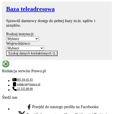
Baza teleadresowa
Sprawdź darmowy dostęp do pełnej bazy m.in. sądów i
urzędów.
Rodzaj instytucji:
Województwo:
Szukaj danych kontaktowych
Redakcja serwisu Prawo.pl
801 04 45 45
Numer telefonu:
redakcja@prawo.pl
Adres email:
22 535 88 00
Numer telefonu:
Śledź nas
Przejdź do naszego profilu na Facebooku
facebook - otwiera się w nowej karcie