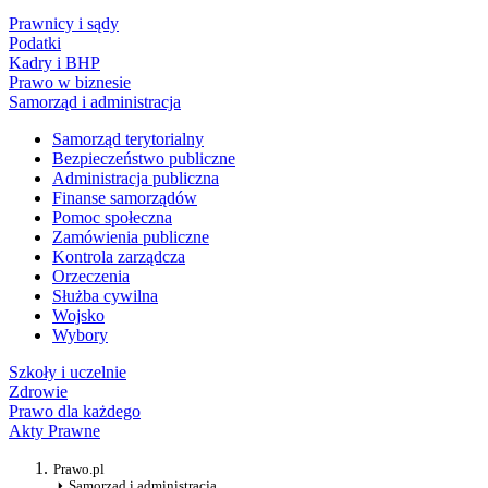
Prawnicy i sądy
Podatki
Kadry i BHP
Prawo w biznesie
Samorząd i administracja
Samorząd terytorialny
Bezpieczeństwo publiczne
Administracja publiczna
Finanse samorządów
Pomoc społeczna
Zamówienia publiczne
Kontrola zarządcza
Orzeczenia
Służba cywilna
Wojsko
Wybory
Szkoły i uczelnie
Zdrowie
Prawo dla każdego
Akty Prawne
Prawo.pl
Samorząd i administracja