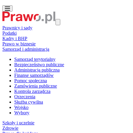
Prawnicy i sądy
Podatki
Kadry i BHP
Prawo w biznesie
Samorząd i administracja
Samorząd terytorialny
Bezpieczeństwo publiczne
Administracja publiczna
Finanse samorządów
Pomoc społeczna
Zamówienia publiczne
Kontrola zarządcza
Orzeczenia
Służba cywilna
Wojsko
Wybory
Szkoły i uczelnie
Zdrowie