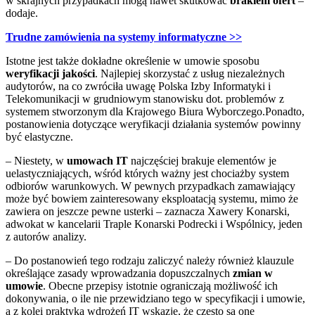
w skrajnych przypadkach mogą nawet skutkować
brakiem ofert
–
dodaje.
Trudne zamówienia na systemy informatyczne >>
Istotne jest także dokładne określenie w umowie sposobu
weryfikacji jakości
. Najlepiej skorzystać z usług niezależnych
audytorów, na co zwróciła uwagę Polska Izby Informatyki i
Telekomunikacji w grudniowym stanowisku dot. problemów z
systemem stworzonym dla Krajowego Biura Wyborczego.Ponadto,
postanowienia dotyczące weryfikacji działania systemów powinny
być elastyczne.
– Niestety, w
umowach IT
najczęściej brakuje elementów je
uelastyczniających, wśród których ważny jest chociażby system
odbiorów warunkowych. W pewnych przypadkach zamawiający
może być bowiem zainteresowany eksploatacją systemu, mimo że
zawiera on jeszcze pewne usterki – zaznacza Xawery Konarski,
adwokat w kancelarii Traple Konarski Podrecki i Wspólnicy, jeden
z autorów analizy.
– Do postanowień tego rodzaju zaliczyć należy również klauzule
określające zasady wprowadzania dopuszczalnych
zmian w
umowie
. Obecne przepisy istotnie ograniczają możliwość ich
dokonywania, o ile nie przewidziano tego w specyfikacji i umowie,
a z kolei praktyka wdrożeń IT wskazje, że często są one