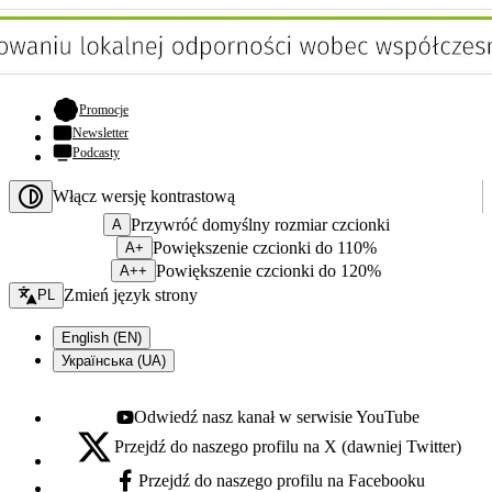
- otwiera się w nowej karcie
Promocje
Newsletter
Podcasty
Włącz wersję kontrastową
Przywróć domyślny rozmiar czcionki
A
Powiększenie czcionki do 110%
A+
Powiększenie czcionki do 120%
A++
Zmień język - bieżący:
Zmień język strony
PL
English (EN)
Українська (UA)
Odwiedź nasz kanał w serwisie YouTube
Youtube - otwiera się w nowej karcie
Przejdź do naszego profilu na X (dawniej Twitter)
X - otwiera się w nowej karcie
Przejdź do naszego profilu na Facebooku
Facebook - otwiera się w nowej karcie