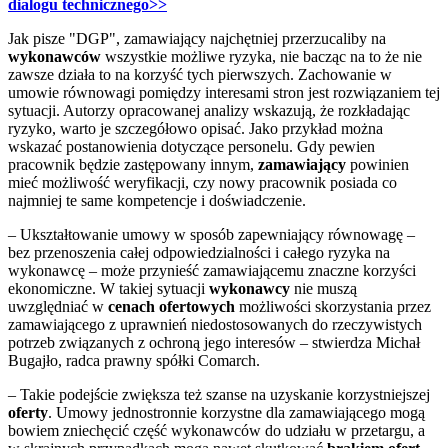
dialogu technicznego>>
Jak pisze "DGP", zamawiający najchętniej przerzucaliby na
wykonawców
wszystkie możliwe ryzyka, nie bacząc na to że nie
zawsze działa to na korzyść tych pierwszych. Zachowanie w
umowie równowagi pomiędzy interesami stron jest rozwiązaniem tej
sytuacji. Autorzy opracowanej analizy wskazują, że rozkładając
ryzyko, warto je szczegółowo opisać. Jako przykład można
wskazać postanowienia dotyczące personelu. Gdy pewien
pracownik będzie zastępowany innym,
zamawiający
powinien
mieć możliwość weryfikacji, czy nowy pracownik posiada co
najmniej te same kompetencje i doświadczenie.
– Ukształtowanie umowy w sposób zapewniający równowagę –
bez przenoszenia całej odpowiedzialności i całego ryzyka na
wykonawcę – może przynieść zamawiającemu znaczne korzyści
ekonomiczne. W takiej sytuacji
wykonawcy
nie muszą
uwzględniać w
cenach ofertowych
możliwości skorzystania przez
zamawiającego z uprawnień niedostosowanych do rzeczywistych
potrzeb związanych z ochroną jego interesów – stwierdza Michał
Bugajło, radca prawny spółki Comarch.
– Takie podejście zwiększa też szanse na uzyskanie korzystniejszej
oferty
. Umowy jednostronnie korzystne dla zamawiającego mogą
bowiem zniechęcić część wykonawców do udziału w przetargu, a