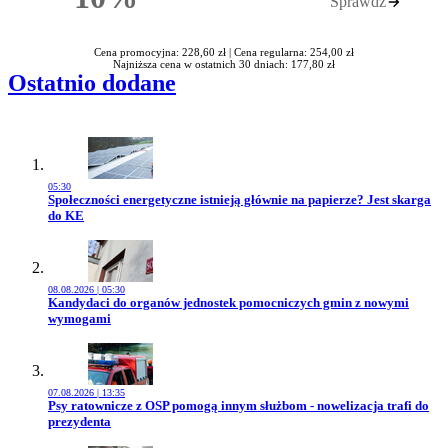
Sprawdź
Rabatu
Cena promocyjna: 228,60 zł |
Cena regularna: 254,00 zł
Najniższa cena w ostatnich 30 dniach: 177,80 zł
Ostatnio dodane
05:30
Przejdź do artykułu:
Społeczności energetyczne istnieją głównie na papierze? Jest skarga
do KE
08.08.2026 | 05:30
Przejdź do artykułu:
Kandydaci do organów jednostek pomocniczych gmin z nowymi
wymogami
07.08.2026 | 13:35
Przejdź do artykułu:
Psy ratownicze z OSP pomogą innym służbom - nowelizacja trafi do
prezydenta