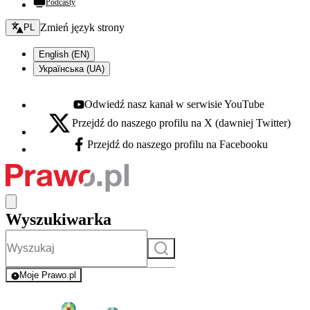
Podcasty
Zmień język - bieżący:
Zmień język strony
PL
English (EN)
Українська (UA)
Odwiedź nasz kanał w serwisie YouTube
Youtube - otwiera się w nowej karcie
Przejdź do naszego profilu na X (dawniej Twitter)
X - otwiera się w nowej karcie
Przejdź do naszego profilu na Facebooku
Facebook - otwiera się w nowej karcie
Wyszukiwarka
Szukaj
Moje Prawo.pl
- rejestracja i logowanie do serwisu