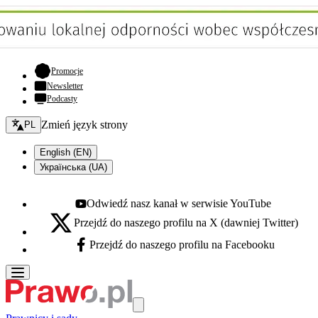
- otwiera się w nowej karcie
Promocje
Newsletter
Podcasty
Zmień język - bieżący:
Zmień język strony
PL
English (EN)
Українська (UA)
Odwiedź nasz kanał w serwisie YouTube
Youtube - otwiera się w nowej karcie
Przejdź do naszego profilu na X (dawniej Twitter)
X - otwiera się w nowej karcie
Przejdź do naszego profilu na Facebooku
Facebook - otwiera się w nowej karcie