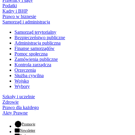
Prawnicy i sądy
Podatki
Kadry i BHP
Prawo w biznesie
Samorząd i administracja
Samorząd terytorialny
Bezpieczeństwo publiczne
Administracja publiczna
Finanse samorządów
Pomoc społeczna
Zamówienia publiczne
Kontrola zarządcza
Orzeczenia
Służba cywilna
Wojsko
Wybory
Szkoły i uczelnie
Zdrowie
Prawo dla każdego
Akty Prawne
- otwiera się w nowej karcie
Promocje
Newsletter