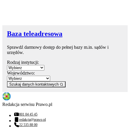
Baza teleadresowa
Sprawdź darmowy dostęp do pełnej bazy m.in. sądów i
urzędów.
Rodzaj instytucji:
Województwo:
Szukaj danych kontaktowych
Redakcja serwisu Prawo.pl
801 04 45 45
Numer telefonu:
redakcja@prawo.pl
Adres email:
22 535 88 00
Numer telefonu: