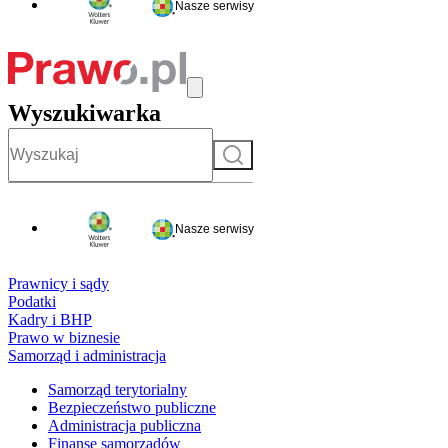
Nasze serwisy
Wyszukiwarka
Szukaj
Nasze serwisy
Prawnicy i sądy
Podatki
Kadry i BHP
Prawo w biznesie
Samorząd i administracja
Samorząd terytorialny
Bezpieczeństwo publiczne
Administracja publiczna
Finanse samorządów