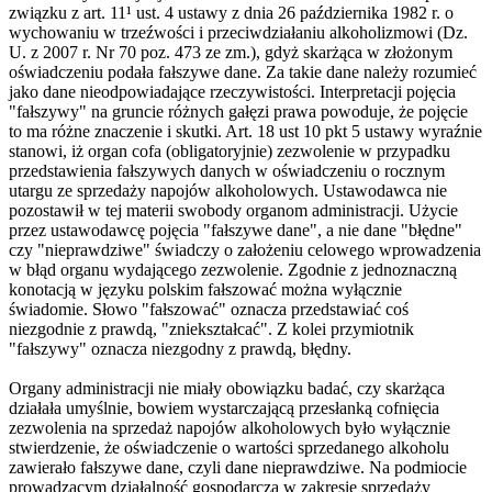
związku z art. 11¹ ust. 4 ustawy z dnia 26 października 1982 r. o
wychowaniu w trzeźwości i przeciwdziałaniu alkoholizmowi (Dz.
U. z 2007 r. Nr 70 poz. 473 ze zm.), gdyż skarżąca w złożonym
oświadczeniu podała fałszywe dane. Za takie dane należy rozumieć
jako dane nieodpowiadające rzeczywistości. Interpretacji pojęcia
"fałszywy" na gruncie różnych gałęzi prawa powoduje, że pojęcie
to ma różne znaczenie i skutki. Art. 18 ust 10 pkt 5 ustawy wyraźnie
stanowi, iż organ cofa (obligatoryjnie) zezwolenie w przypadku
przedstawienia fałszywych danych w oświadczeniu o rocznym
utargu ze sprzedaży napojów alkoholowych. Ustawodawca nie
pozostawił w tej materii swobody organom administracji. Użycie
przez ustawodawcę pojęcia "fałszywe dane", a nie dane "błędne"
czy "nieprawdziwe" świadczy o założeniu celowego wprowadzenia
w błąd organu wydającego zezwolenie. Zgodnie z jednoznaczną
konotacją w języku polskim fałszować można wyłącznie
świadomie. Słowo "fałszować" oznacza przedstawiać coś
niezgodnie z prawdą, "zniekształcać". Z kolei przymiotnik
"fałszywy" oznacza niezgodny z prawdą, błędny.
Organy administracji nie miały obowiązku badać, czy skarżąca
działała umyślnie, bowiem wystarczającą przesłanką cofnięcia
zezwolenia na sprzedaż napojów alkoholowych było wyłącznie
stwierdzenie, że oświadczenie o wartości sprzedanego alkoholu
zawierało fałszywe dane, czyli dane nieprawdziwe. Na podmiocie
prowadzącym działalność gospodarczą w zakresie sprzedaży