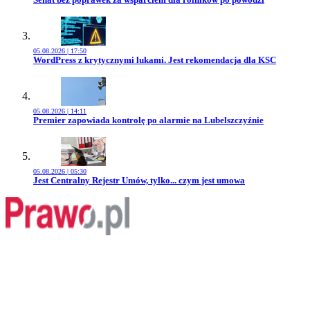
05.08.2026 | 17:50
Przejdź do artykułu:
WordPress z krytycznymi lukami. Jest rekomendacja dla KSC
05.08.2026 | 14:11
Przejdź do artykułu:
Premier zapowiada kontrolę po alarmie na Lubelszczyźnie
05.08.2026 | 05:30
Przejdź do artykułu:
Jest Centralny Rejestr Umów, tylko... czym jest umowa