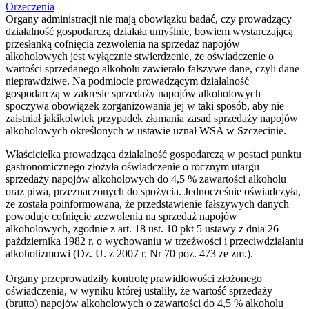
Orzeczenia
Organy administracji nie mają obowiązku badać, czy prowadzący
działalność gospodarczą działała umyślnie, bowiem wystarczającą
przesłanką cofnięcia zezwolenia na sprzedaż napojów
alkoholowych jest wyłącznie stwierdzenie, że oświadczenie o
wartości sprzedanego alkoholu zawierało fałszywe dane, czyli dane
nieprawdziwe. Na podmiocie prowadzącym działalność
gospodarczą w zakresie sprzedaży napojów alkoholowych
spoczywa obowiązek zorganizowania jej w taki sposób, aby nie
zaistniał jakikolwiek przypadek złamania zasad sprzedaży napojów
alkoholowych określonych w ustawie uznał WSA w Szczecinie.
Właścicielka prowadząca działalność gospodarczą w postaci punktu
gastronomicznego złożyła oświadczenie o rocznym utargu
sprzedaży napojów alkoholowych do 4,5 % zawartości alkoholu
oraz piwa, przeznaczonych do spożycia. Jednocześnie oświadczyła,
że została poinformowana, że przedstawienie fałszywych danych
powoduje cofnięcie zezwolenia na sprzedaż napojów
alkoholowych, zgodnie z art. 18 ust. 10 pkt 5 ustawy z dnia 26
października 1982 r. o wychowaniu w trzeźwości i przeciwdziałaniu
alkoholizmowi (Dz. U. z 2007 r. Nr 70 poz. 473 ze zm.).
Organy przeprowadziły kontrolę prawidłowości złożonego
oświadczenia, w wyniku której ustaliły, że wartość sprzedaży
(brutto) napojów alkoholowych o zawartości do 4,5 % alkoholu