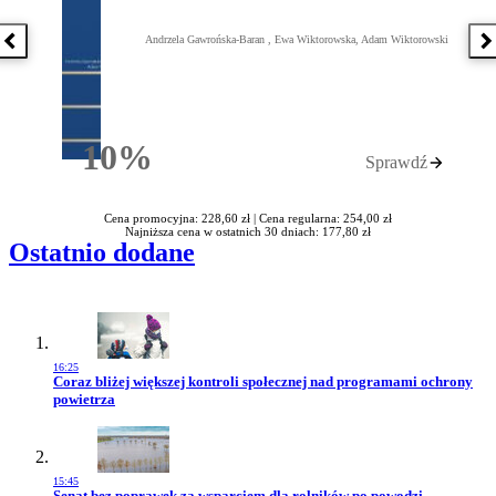
Andrzela Gawrońska-Baran , Ewa Wiktorowska, Adam Wiktorowski
Poprzednia książka
N
10%
Sprawdź
Rabatu
Cena promocyjna: 228,60 zł |
Cena regularna: 254,00 zł
Najniższa cena w ostatnich 30 dniach: 177,80 zł
Ostatnio dodane
16:25
Przejdź do artykułu:
Coraz bliżej większej kontroli społecznej nad programami ochrony
powietrza
15:45
Przejdź do artykułu:
Senat bez poprawek za wsparciem dla rolników po powodzi