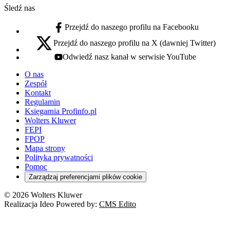
Śledź nas
Przejdź do naszego profilu na Facebooku
facebook - otwiera się w nowej karcie
Przejdź do naszego profilu na X (dawniej Twitter)
x - otwiera się w nowej karcie
Odwiedź nasz kanał w serwisie YouTube
youtube - otwiera się w nowej karcie
O nas
Zespół
Kontakt
Regulamin
Księgarnia Profinfo.pl
Wolters Kluwer
FEPI
FPOP
Mapa strony
Polityka prywatności
Pomoc
Zarządzaj preferencjami plików cookie
© 2026 Wolters Kluwer
Realizacja Ideo Powered by:
CMS Edito