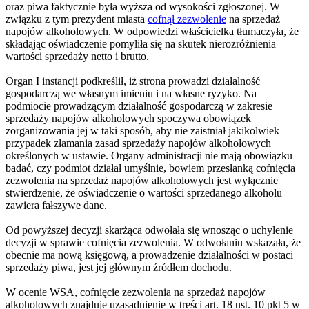
oraz piwa faktycznie była wyższa od wysokości zgłoszonej. W
związku z tym prezydent miasta
cofnął zezwolenie
na sprzedaż
napojów alkoholowych. W odpowiedzi właścicielka tłumaczyła, że
składając oświadczenie pomyliła się na skutek nierozróżnienia
wartości sprzedaży netto i brutto.
Organ I instancji podkreślił, iż strona prowadzi działalność
gospodarczą we własnym imieniu i na własne ryzyko. Na
podmiocie prowadzącym działalność gospodarczą w zakresie
sprzedaży napojów alkoholowych spoczywa obowiązek
zorganizowania jej w taki sposób, aby nie zaistniał jakikolwiek
przypadek złamania zasad sprzedaży napojów alkoholowych
określonych w ustawie. Organy administracji nie mają obowiązku
badać, czy podmiot działał umyślnie, bowiem przesłanką cofnięcia
zezwolenia na sprzedaż napojów alkoholowych jest wyłącznie
stwierdzenie, że oświadczenie o wartości sprzedanego alkoholu
zawiera fałszywe dane.
Od powyższej decyzji skarżąca odwołała się wnosząc o uchylenie
decyzji w sprawie cofnięcia zezwolenia. W odwołaniu wskazała, że
obecnie ma nową księgową, a prowadzenie działalności w postaci
sprzedaży piwa, jest jej głównym źródłem dochodu.
W ocenie WSA, cofnięcie zezwolenia na sprzedaż napojów
alkoholowych znajduje uzasadnienie w treści art. 18 ust. 10 pkt 5 w