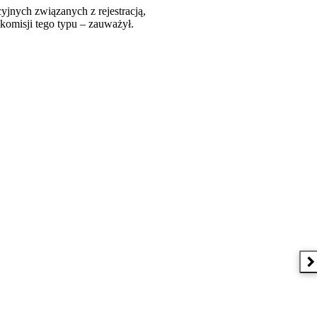
yjnych związanych z rejestracją,
komisji tego typu – zauważył.
 w nowym oknie
N