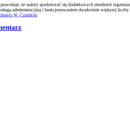
 powoduje, że należy spodziewać się dodatkowych utrudnień organizac
sługą administracyjną i funkcjonowaniem dwukrotnie większej liczby 
mentarz
awrońska-Baran , Ewa Wiktorowska, Adam Wiktorowski - otwiera się