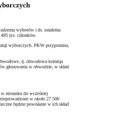
yborczych
dzenia wyborów i ds. ustalenia
495 tys. członków.
misji wyborczych. PKW przypomina,
obwodowe, tj. obwodowa komisja
ków głosowania w obwodzie, w skład
 w stosunku do wcześniej
przeprowadzone w około 27 500
ieczne będzie powołanie w ich skład