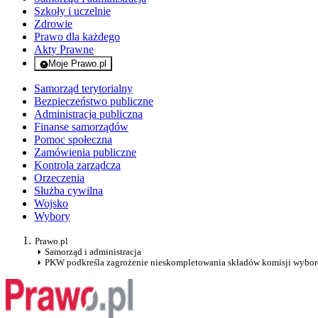
Szkoły i uczelnie
Zdrowie
Prawo dla każdego
Akty Prawne
Moje Prawo.pl
- rejestracja i logowanie do serwisu
Samorząd terytorialny
Bezpieczeństwo publiczne
Administracja publiczna
Finanse samorządów
Pomoc społeczna
Zamówienia publiczne
Kontrola zarządcza
Orzeczenia
Służba cywilna
Wojsko
Wybory
Prawo.pl
Samorząd i administracja
PKW podkreśla zagrożenie nieskompletowania składów komisji wybo