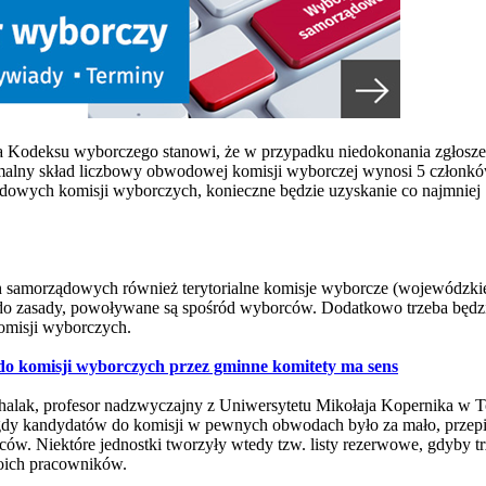
8a Kodeksu wyborczego stanowi, że w przypadku niedokonania zgłoszen
malny skład liczbowy obwodowej komisji wyborczej wynosi 5 członkó
owych komisji wyborczych, konieczne będzie uzyskanie co najmniej
 samorządowych również terytorialne komisje wyborcze (wojewódzkie,
 do zasady, powoływane są spośród wyborców. Dodatkowo trzeba będz
komisji wyborczych.
o komisji wyborczych przez gminne komitety ma sens
ichalak, profesor nadzwyczajny z Uniwersytetu Mikołaja Kopernika w T
e gdy kandydatów do komisji w pewnych obwodach było za mało, przep
. Niektóre jednostki tworzyły wtedy tzw. listy rezerwowe, gdyby trz
woich pracowników.