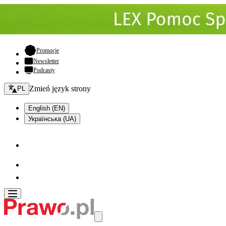
- otwiera się w nowej karcie
Promocje
Newsletter
Podcasty
Zmień język - bieżący:
Zmień język strony
PL
English (EN)
Українська (UA)