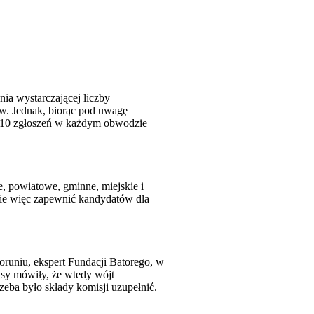
ia wystarczającej liczby
w. Jednak, biorąc pod uwagę
 10 zgłoszeń w każdym obwodzie
 powiatowe, gminne, miejskie i
ie więc zapewnić kandydatów dla
oruniu, ekspert Fundacji Batorego, w
isy mówiły, że wtedy wójt
eba było składy komisji uzupełnić.