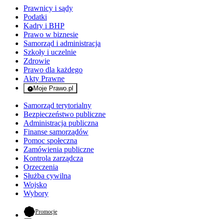
Prawnicy i sądy
Podatki
Kadry i BHP
Prawo w biznesie
Samorząd i administracja
Szkoły i uczelnie
Zdrowie
Prawo dla każdego
Akty Prawne
Moje Prawo.pl
- rejestracja i logowanie do serwisu
Samorząd terytorialny
Bezpieczeństwo publiczne
Administracja publiczna
Finanse samorządów
Pomoc społeczna
Zamówienia publiczne
Kontrola zarządcza
Orzeczenia
Służba cywilna
Wojsko
Wybory
- otwiera się w nowej karcie
Promocje