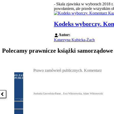
- Skala zjawiska w wyborach 2018 r.
powołaniem, ale przede wszystkim ob
Kodeks wyborczy. Ko
Autor:
Katarzyna Kubicka-Żach
Polecamy prawnicze książki samorządowe
Przejdź do: Prawo zamówień publicznych. Komentarz, Andrzela G
Prawo zamówień publicznych. Komentarz
Andrzela Gawrońska-Baran , Ewa Wiktorowska, Adam Wiktorowski
Poprzednia książka