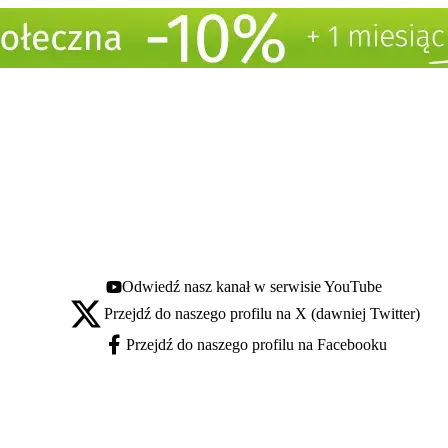
Odwiedź nasz kanał w serwisie YouTube
Youtube - otwiera się w nowej karcie
Przejdź do naszego profilu na X (dawniej Twitter)
X - otwiera się w nowej karcie
Przejdź do naszego profilu na Facebooku
Facebook - otwiera się w nowej karcie