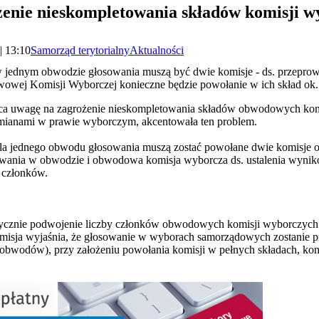
enie nieskompletowania składów komisji w
| 13:10
Samorząd terytorialny
Aktualności
ednym obwodzie głosowania muszą być dwie komisje - ds. przeprowa
wej Komisji Wyborczej konieczne będzie powołanie w ich skład ok. 
a uwagę na zagrożenie nieskompletowania składów obwodowych ko
 zmianami w prawie wyborczym, akcentowała ten problem.
a jednego obwodu głosowania muszą zostać powołane dwie komisje 
owania w obwodzie i obwodowa komisja wyborcza ds. ustalenia wyni
9 członków.
tycznie podwojenie liczby członków obwodowych komisji wyborczych
misja wyjaśnia, że głosowanie w wyborach samorządowych zostanie 
obwodów), przy założeniu powołania komisji w pełnych składach, kon