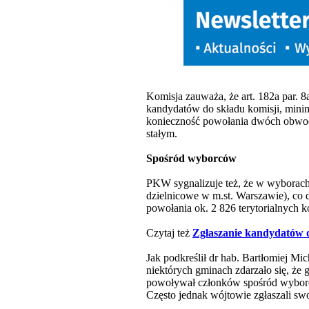
Komisja zauważa, że art. 182a par. 
kandydatów do składu komisji, mini
konieczność powołania dwóch obwod
stałym.
Spośród wyborców
PKW sygnalizuje też, że w wyborach
dzielnicowe w m.st. Warszawie), co
powołania ok. 2 826 terytorialnych 
Czytaj też
Zgłaszanie kandydatów d
Jak podkreślił dr hab. Bartłomiej M
niektórych gminach zdarzało się, ż
powoływał członków spośród wyborców
Często jednak wójtowie zgłaszali s