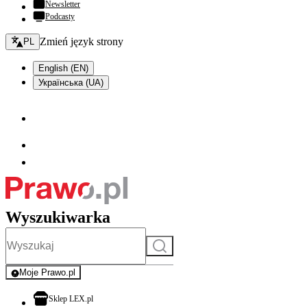
Newsletter
Podcasty
Zmień język - bieżący:
Zmień język strony
PL
English (EN)
Українська (UA)
Wyszukiwarka
Szukaj
Moje Prawo.pl
- rejestracja i logowanie do serwisu
otwiera się w nowej karcie
Sklep LEX.pl