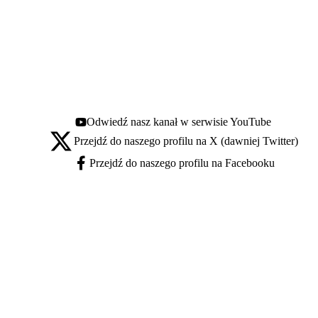
Odwiedź nasz kanał w serwisie YouTube
Youtube - otwiera się w nowej karcie
Przejdź do naszego profilu na X (dawniej Twitter)
X - otwiera się w nowej karcie
Przejdź do naszego profilu na Facebooku
Facebook - otwiera się w nowej karcie