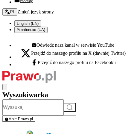
Podcasty
Zmień język - bieżący:
Zmień język strony
PL
English (EN)
Українська (UA)
Odwiedź nasz kanał w serwisie YouTube
Youtube - otwiera się w nowej karcie
Przejdź do naszego profilu na X (dawniej Twitter)
X - otwiera się w nowej karcie
Przejdź do naszego profilu na Facebooku
Facebook - otwiera się w nowej karcie
Wyszukiwarka
Szukaj
Moje Prawo.pl
- rejestracja i logowanie do serwisu