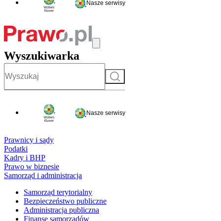
Nasze serwisy
Wyszukiwarka
Szukaj
Nasze serwisy
Prawnicy i sądy
Podatki
Kadry i BHP
Prawo w biznesie
Samorząd i administracja
Samorząd terytorialny
Bezpieczeństwo publiczne
Administracja publiczna
Finanse samorządów