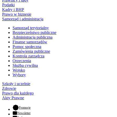
Prawnicy i sądy
Podatki
Kadry i BHP
Prawo w biznesie
Samorząd i administracja
Samorząd terytorialny
Bezpieczeństwo publiczne
Administracja publiczna
Finanse samorządów
Pomoc społeczna
Zamówienia publiczne
Kontrola zarządcza
Orzeczenia
Służba cywilna
Wojsko
Wybory
Szkoły i uczelnie
Zdrowie
Prawo dla każdego
Akty Prawne
- otwiera się w nowej karcie
Promocje
Newsletter