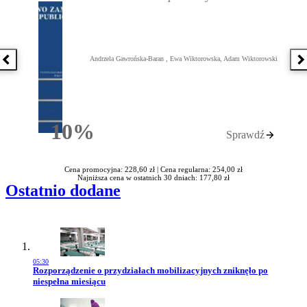
Andrzela Gawrońska-Baran , Ewa Wiktorowska, Adam Wiktorowski
Poprzednia książka
N
10%
Sprawdź
Rabatu
Cena promocyjna: 228,60 zł |
Cena regularna: 254,00 zł
Najniższa cena w ostatnich 30 dniach: 177,80 zł
Ostatnio dodane
05:30
Przejdź do artykułu:
Rozporządzenie o przydziałach mobilizacyjnych zniknęło po
niespełna miesiącu