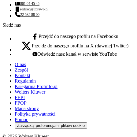
801 04 45 45
Numer telefonu:
redakcja@prawo.pl
Adres email:
22 535 88 00
Numer telefonu:
Śledź nas
Przejdź do naszego profilu na Facebooku
facebook - otwiera się w nowej karcie
Przejdź do naszego profilu na X (dawniej Twitter)
x - otwiera się w nowej karcie
Odwiedź nasz kanał w serwisie YouTube
youtube - otwiera się w nowej karcie
O nas
Zespół
Kontakt
Regulamin
Księgarnia Profinfo.pl
Wolters Kluwer
FEPI
FPOP
Mapa strony
Polityka prywatności
Pomoc
Zarządzaj preferencjami plików cookie
© 2026 Wolters Kluwer