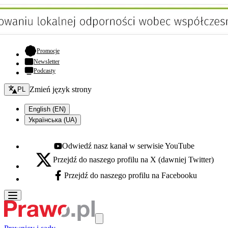
- otwiera się w nowej karcie
Promocje
Newsletter
Podcasty
Zmień język - bieżący:
Zmień język strony
PL
English (EN)
Українська (UA)
Odwiedź nasz kanał w serwisie YouTube
Youtube - otwiera się w nowej karcie
Przejdź do naszego profilu na X (dawniej Twitter)
X - otwiera się w nowej karcie
Przejdź do naszego profilu na Facebooku
Facebook - otwiera się w nowej karcie