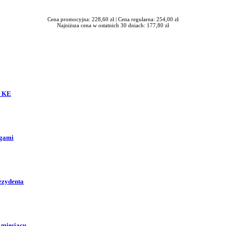
Cena promocyjna: 228,60 zł |
Cena regularna: 254,00 zł
Najniższa cena w ostatnich 30 dniach: 177,80 zł
o KE
ogami
ezydenta
 miesiącu