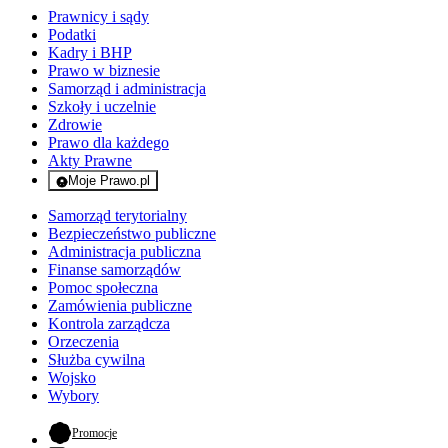
Prawnicy i sądy
Podatki
Kadry i BHP
Prawo w biznesie
Samorząd i administracja
Szkoły i uczelnie
Zdrowie
Prawo dla każdego
Akty Prawne
Moje Prawo.pl
- rejestracja i logowanie do serwisu
Samorząd terytorialny
Bezpieczeństwo publiczne
Administracja publiczna
Finanse samorządów
Pomoc społeczna
Zamówienia publiczne
Kontrola zarządcza
Orzeczenia
Służba cywilna
Wojsko
Wybory
- otwiera się w nowej karcie
Promocje