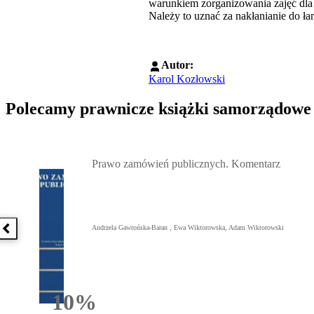
warunkiem zorganizowania zajęć dla o
Należy to uznać za nakłanianie do ł
Autor:
Karol Kozłowski
Polecamy prawnicze książki samorządowe
Przejdź do: Prawo zamówień publicznych. Komentarz, Andrzela G
Prawo zamówień publicznych. Komentarz
Andrzela Gawrońska-Baran , Ewa Wiktorowska, Adam Wiktorowski
Poprzednia książka
10%