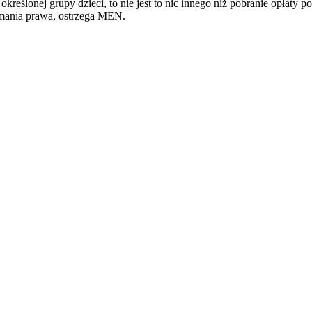
kreślonej grupy dzieci, to nie jest to nic innego niż pobranie opłaty 
amania prawa, ostrzega MEN.
awrońska-Baran , Ewa Wiktorowska, Adam Wiktorowski - otwiera się