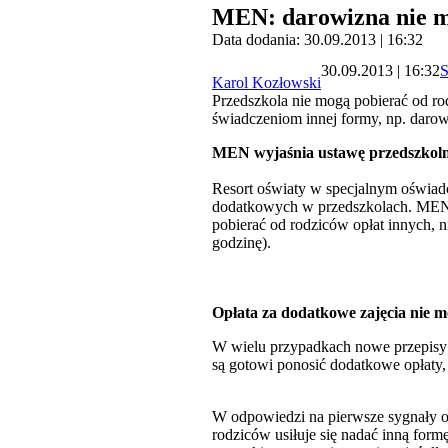
MEN: darowizna nie mo
Data dodania: 30.09.2013 | 16:32
30.09.2013 | 16:32
S
Karol Kozłowski
Przedszkola nie mogą pobierać od rod
świadczeniom innej formy, np. daro
MEN wyjaśnia ustawę przedszkol
Resort oświaty w specjalnym oświadc
dodatkowych w przedszkolach. MEN po
pobierać od rodziców opłat innych, 
godzinę).
Opłata za dodatkowe zajęcia nie 
W wielu przypadkach nowe przepisy 
są gotowi ponosić dodatkowe opłaty, 
W odpowiedzi na pierwsze sygnały o 
rodziców usiłuje się nadać inną form