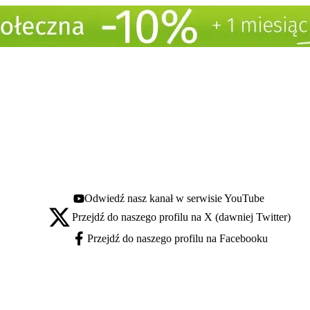
Odwiedź nasz kanał w serwisie YouTube
Youtube - otwiera się w nowej karcie
Przejdź do naszego profilu na X (dawniej Twitter)
X - otwiera się w nowej karcie
Przejdź do naszego profilu na Facebooku
Facebook - otwiera się w nowej karcie