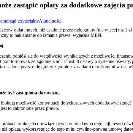
że zastąpić opłaty za dodatkowe zajęcia p
amorząd terytorialny
Aktualności
ziców opłat innych, niż ustalone przez radę gminy (nie więcej niż 1 zł
wizny to nakłanianie do łamania prawa, wyjaśnia MEN.
ną
zeniu odniósł się do wątpliwości wynikających z możliwości finansow
informował, że zgodnie z art. 14 ust. 8 ustawy o systemie oświaty, 
niż ustalone przez radę gminy zgodnie z zasadami określonymi w usta
może być zastąpiona darowizną
blokują możliwość kontynuacji dotychczasowych dodatkowych zajęć 
jest to zabronione przez prawo.
próbach ominięcia obowiązujących od niedawna regulacji, resort oświa
ę niż opłata, wykorzystując do tego m.in. cywilno-prawną umowę darowi