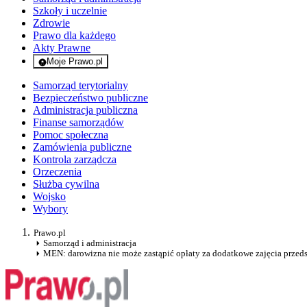
Szkoły i uczelnie
Zdrowie
Prawo dla każdego
Akty Prawne
Moje Prawo.pl
- rejestracja i logowanie do serwisu
Samorząd terytorialny
Bezpieczeństwo publiczne
Administracja publiczna
Finanse samorządów
Pomoc społeczna
Zamówienia publiczne
Kontrola zarządcza
Orzeczenia
Służba cywilna
Wojsko
Wybory
Prawo.pl
Samorząd i administracja
MEN: darowizna nie może zastąpić opłaty za dodatkowe zajęcia przed