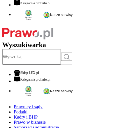
otwiera się w nowej karcie
Księgarnia profinfo.pl
Nasze serwisy
Wyszukiwarka
Szukaj
otwiera się w nowej karcie
Sklep LEX.pl
otwiera się w nowej karcie
Księgarnia profinfo.pl
Nasze serwisy
Prawnicy i sądy
Podatki
Kadry i BHP
Prawo w biznesie
Samorząd i administracja