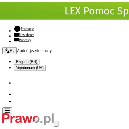
- otwiera się w nowej karcie
Promocje
Newsletter
Podcasty
Zmień język - bieżący:
Zmień język strony
PL
English (EN)
Українська (UA)