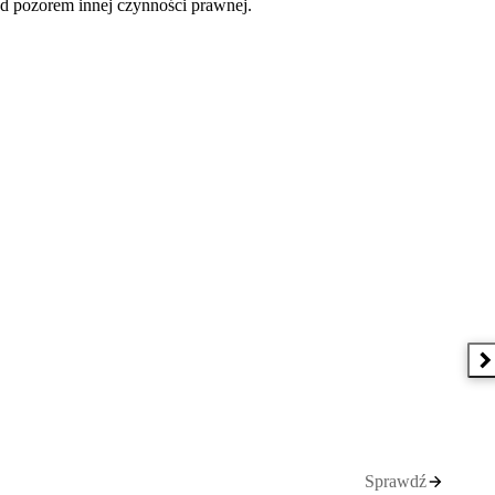
pod pozorem innej czynności prawnej.
 w nowym oknie
N
Sprawdź