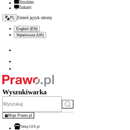
Newsletter
Podcasty
Zmień język - bieżący:
Zmień język strony
PL
English (EN)
Українська (UA)
Wyszukiwarka
Szukaj
Moje Prawo.pl
- rejestracja i logowanie do serwisu
otwiera się w nowej karcie
Sklep LEX.pl