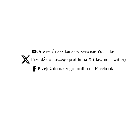
Odwiedź nasz kanał w serwisie YouTube
Youtube - otwiera się w nowej karcie
Przejdź do naszego profilu na X (dawniej Twitter)
X - otwiera się w nowej karcie
Przejdź do naszego profilu na Facebooku
Facebook - otwiera się w nowej karcie