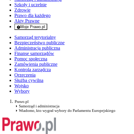
Szkoły i uczelnie
Zdrowie
Prawo dla każdego
Akty Prawne
Moje Prawo.pl
- rejestracja i logowanie do serwisu
Samorząd terytorialny
Bezpieczeństwo publiczne
Administracja publiczna
Finanse samorządów
Pomoc społeczna
Zamówienia publiczne
Kontrola zarządcza
Orzeczenia
Służba cywilna
Wojsko
Wybory
Prawo.pl
Samorząd i administracja
Wiadomo, kto wygrał wybory do Parlamentu Europejskiego