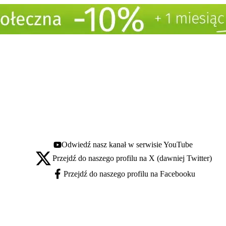
Odwiedź nasz kanał w serwisie YouTube
Youtube - otwiera się w nowej karcie
Przejdź do naszego profilu na X (dawniej Twitter)
X - otwiera się w nowej karcie
Przejdź do naszego profilu na Facebooku
Facebook - otwiera się w nowej karcie