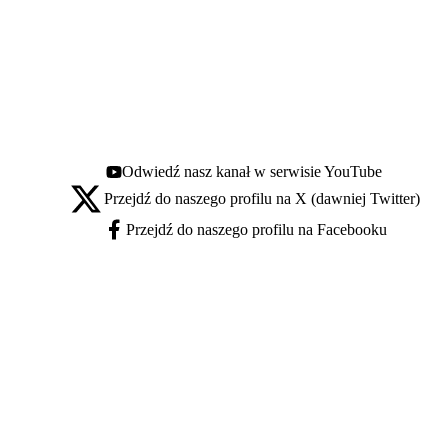
Odwiedź nasz kanał w serwisie YouTube
Youtube - otwiera się w nowej karcie
Przejdź do naszego profilu na X (dawniej Twitter)
X - otwiera się w nowej karcie
Przejdź do naszego profilu na Facebooku
Facebook - otwiera się w nowej karcie