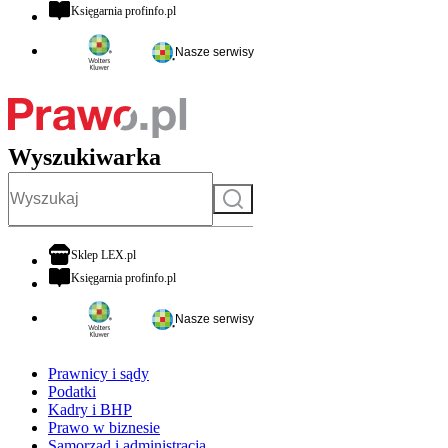
otwiera się w nowej karcie
Księgarnia profinfo.pl
Nasze serwisy
Wyszukiwarka
Szukaj
otwiera się w nowej karcie
Sklep LEX.pl
otwiera się w nowej karcie
Księgarnia profinfo.pl
Nasze serwisy
Prawnicy i sądy
Podatki
Kadry i BHP
Prawo w biznesie
Samorząd i administracja