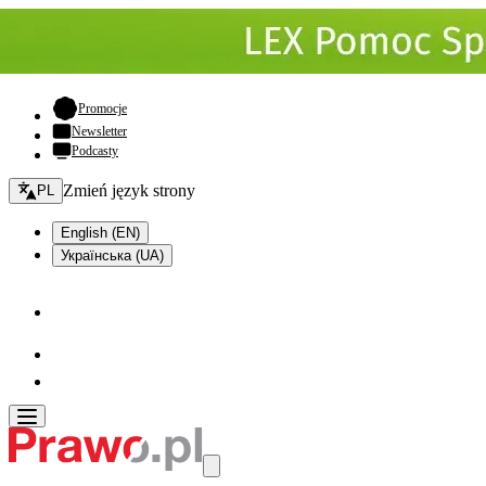
- otwiera się w nowej karcie
Promocje
Newsletter
Podcasty
Zmień język - bieżący:
Zmień język strony
PL
English (EN)
Українська (UA)