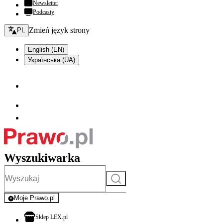
Newsletter
Podcasty
Zmień język - bieżący:
Zmień język strony
PL
English (EN)
Українська (UA)
Wyszukiwarka
Szukaj
Moje Prawo.pl
- rejestracja i logowanie do serwisu
otwiera się w nowej karcie
Sklep LEX.pl