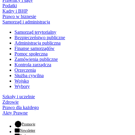
Prawnicy i sądy
Podatki
Kadry i BHP
Prawo w biznesie
Samorząd i administracja
Samorząd terytorialny
Bezpieczeństwo publiczne
Administracja publiczna
Finanse samorządów
Pomoc społeczna
Zamówienia publiczne
Kontrola zarządcza
Orzeczenia
Służba cywilna
Wojsko
Wybory
Szkoły i uczelnie
Zdrowie
Prawo dla każdego
Akty Prawne
- otwiera się w nowej karcie
Promocje
Newsletter