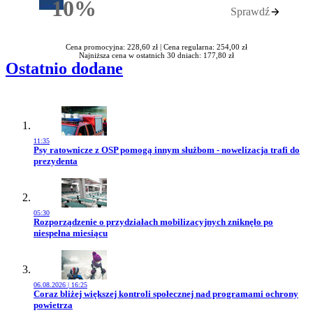
10%
Sprawdź
Rabatu
Cena promocyjna: 228,60 zł |
Cena regularna: 254,00 zł
Najniższa cena w ostatnich 30 dniach: 177,80 zł
Ostatnio dodane
11:35
Przejdź do artykułu:
Psy ratownicze z OSP pomogą innym służbom - nowelizacja trafi do
prezydenta
05:30
Przejdź do artykułu:
Rozporządzenie o przydziałach mobilizacyjnych zniknęło po
niespełna miesiącu
06.08.2026 | 16:25
Przejdź do artykułu:
Coraz bliżej większej kontroli społecznej nad programami ochrony
powietrza