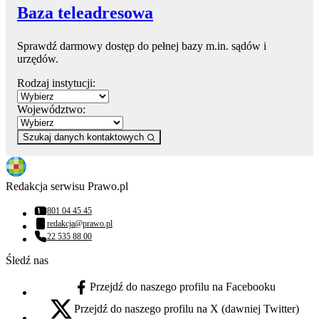
Baza teleadresowa
Sprawdź darmowy dostęp do pełnej bazy m.in. sądów i
urzędów.
Rodzaj instytucji:
Województwo:
Szukaj danych kontaktowych
Redakcja serwisu Prawo.pl
801 04 45 45
Numer telefonu:
redakcja@prawo.pl
Adres email:
22 535 88 00
Numer telefonu:
Śledź nas
Przejdź do naszego profilu na Facebooku
facebook - otwiera się w nowej karcie
Przejdź do naszego profilu na X (dawniej Twitter)
x - otwiera się w nowej karcie