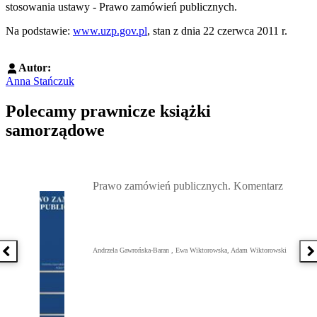
stosowania ustawy - Prawo zamówień publicznych.
Na podstawie:
www.uzp.gov.pl
, stan z dnia 22 czerwca 2011 r.
Autor:
Anna Stańczuk
Polecamy prawnicze książki
samorządowe
Przejdź do: Prawo zamówień publicznych. Komentarz, Andrzela G
Prawo zamówień publicznych. Komentarz
Andrzela Gawrońska-Baran , Ewa Wiktorowska, Adam Wiktorowski
Poprzednia książka
N