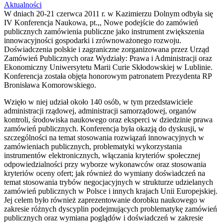
Aktualności
W dniach 20-21 czerwca 2011 r. w Kazimierzu Dolnym odbyła się
IV Konferencja Naukowa, pt.,, Nowe podejście do zamówień
publicznych zamówienia publiczne jako instrument zwiększenia
innowacyjności gospodarki i zrównoważonego rozwoju.
Doświadczenia polskie i zagraniczne zorganizowana przez Urząd
Zamówień Publicznych oraz Wydziały: Prawa i Administracji oraz
Ekonomiczny Uniwersytetu Marii Curie Skłodowskiej w Lublinie.
Konferencja została objęta honorowym patronatem Prezydenta RP
Bronisława Komorowskiego.
Wzięło w niej udział około 140 osób, w tym przedstawiciele
administracji rządowej, administracji samorządowej, organów
kontroli, środowiska naukowego oraz eksperci w dziedzinie prawa
zamówień publicznych. Konferencja była okazją do dyskusji, w
szczególności na temat stosowania rozwiązań innowacyjnych w
zamówieniach publicznych, problematyki wykorzystania
instrumentów elektronicznych, włączania kryteriów społecznej
odpowiedzialności przy wyborze wykonawców oraz stosowania
kryteriów oceny ofert; jak również do wymiany doświadczeń na
temat stosowania trybów negocjacyjnych w strukturze udzielanych
zamówień publicznych w Polsce i innych krajach Unii Europejskiej.
Jej celem było również zaprezentowanie dorobku naukowego w
zakresie różnych dyscyplin podejmujących problematykę zamówień
publicznych oraz wymiana poglądów i doświadczeń w zakresie