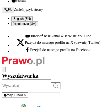
Podcasty
Zmień język - bieżący:
Zmień język strony
PL
English (EN)
Українська (UA)
Odwiedź nasz kanał w serwisie YouTube
Youtube - otwiera się w nowej karcie
Przejdź do naszego profilu na X (dawniej Twitter)
X - otwiera się w nowej karcie
Przejdź do naszego profilu na Facebooku
Facebook - otwiera się w nowej karcie
Wyszukiwarka
Szukaj
Moje Prawo.pl
- rejestracja i logowanie do serwisu