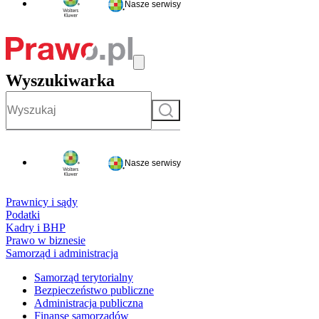
Nasze serwisy
Wyszukiwarka
Szukaj
Nasze serwisy
Prawnicy i sądy
Podatki
Kadry i BHP
Prawo w biznesie
Samorząd i administracja
Samorząd terytorialny
Bezpieczeństwo publiczne
Administracja publiczna
Finanse samorządów