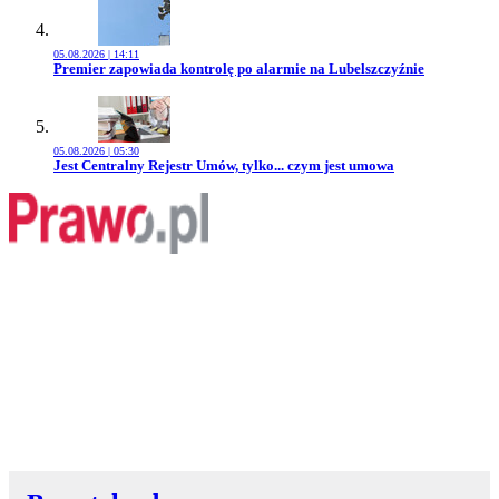
05.08.2026 | 14:11
Przejdź do artykułu:
Premier zapowiada kontrolę po alarmie na Lubelszczyźnie
05.08.2026 | 05:30
Przejdź do artykułu:
Jest Centralny Rejestr Umów, tylko... czym jest umowa