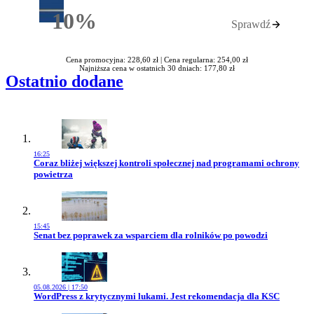
10%
Sprawdź
Rabatu
Cena promocyjna: 228,60 zł |
Cena regularna: 254,00 zł
Najniższa cena w ostatnich 30 dniach: 177,80 zł
Ostatnio dodane
16:25
Przejdź do artykułu:
Coraz bliżej większej kontroli społecznej nad programami ochrony
powietrza
15:45
Przejdź do artykułu:
Senat bez poprawek za wsparciem dla rolników po powodzi
05.08.2026 | 17:50
Przejdź do artykułu:
WordPress z krytycznymi lukami. Jest rekomendacja dla KSC