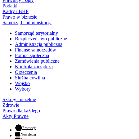
Prawnicy i sądy
Podatki
Kadry i BHP
Prawo w biznesie
Samorząd i administracja
Samorząd terytorialny
Bezpieczeństwo publiczne
Administracja publiczna
Finanse samorządów
Pomoc społeczna
Zamówienia publiczne
Kontrola zarządcza
Orzeczenia
Służba cywilna
Wojsko
Wybory
Szkoły i uczelnie
Zdrowie
Prawo dla każdego
Akty Prawne
- otwiera się w nowej karcie
Promocje
Newsletter