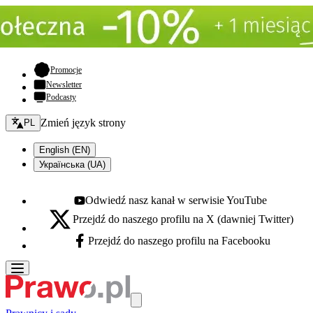
- otwiera się w nowej karcie
Promocje
Newsletter
Podcasty
Zmień język - bieżący:
Zmień język strony
PL
English (EN)
Українська (UA)
Odwiedź nasz kanał w serwisie YouTube
Youtube - otwiera się w nowej karcie
Przejdź do naszego profilu na X (dawniej Twitter)
X - otwiera się w nowej karcie
Przejdź do naszego profilu na Facebooku
Facebook - otwiera się w nowej karcie