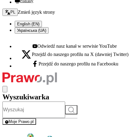
Podcasty
Zmień język - bieżący:
Zmień język strony
PL
English (EN)
Українська (UA)
Odwiedź nasz kanał w serwisie YouTube
Youtube - otwiera się w nowej karcie
Przejdź do naszego profilu na X (dawniej Twitter)
X - otwiera się w nowej karcie
Przejdź do naszego profilu na Facebooku
Facebook - otwiera się w nowej karcie
Wyszukiwarka
Szukaj
Moje Prawo.pl
- rejestracja i logowanie do serwisu