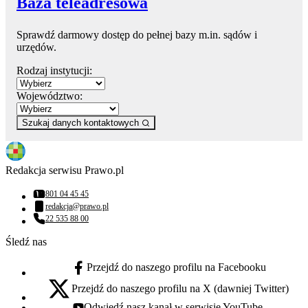
Baza teleadresowa
Sprawdź darmowy dostęp do pełnej bazy m.in. sądów i
urzędów.
Rodzaj instytucji:
Województwo:
Szukaj danych kontaktowych
Redakcja serwisu Prawo.pl
801 04 45 45
Numer telefonu:
redakcja@prawo.pl
Adres email:
22 535 88 00
Numer telefonu:
Śledź nas
Przejdź do naszego profilu na Facebooku
facebook - otwiera się w nowej karcie
Przejdź do naszego profilu na X (dawniej Twitter)
x - otwiera się w nowej karcie
Odwiedź nasz kanał w serwisie YouTube