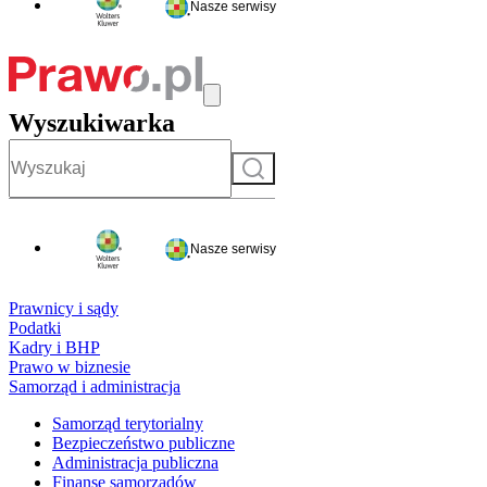
Nasze serwisy
Wyszukiwarka
Szukaj
Nasze serwisy
Prawnicy i sądy
Podatki
Kadry i BHP
Prawo w biznesie
Samorząd i administracja
Samorząd terytorialny
Bezpieczeństwo publiczne
Administracja publiczna
Finanse samorządów