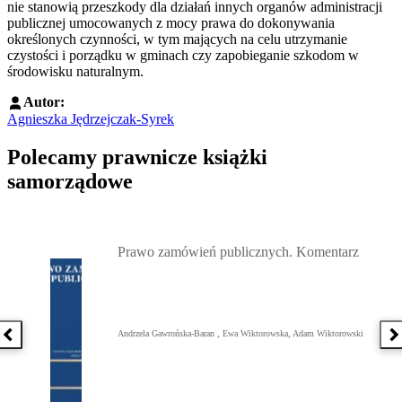
nie stanowią przeszkody dla działań innych organów administracji
publicznej umocowanych z mocy prawa do dokonywania
określonych czynności, w tym mających na celu utrzymanie
czystości i porządku w gminach czy zapobieganie szkodom w
środowisku naturalnym.
Autor:
Agnieszka Jędrzejczak-Syrek
Polecamy prawnicze książki
samorządowe
Przejdź do: Prawo zamówień publicznych. Komentarz, Andrzela G
Prawo zamówień publicznych. Komentarz
Andrzela Gawrońska-Baran , Ewa Wiktorowska, Adam Wiktorowski
Poprzednia książka
N