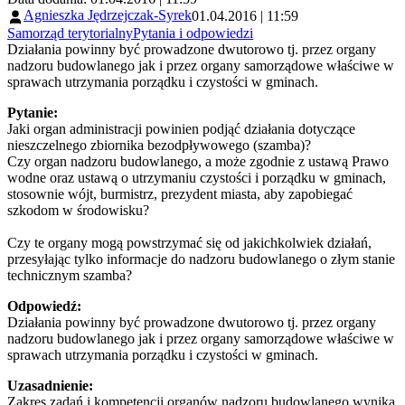
Agnieszka Jędrzejczak-Syrek
01.04.2016 | 11:59
Samorząd terytorialny
Pytania i odpowiedzi
Działania powinny być prowadzone dwutorowo tj. przez organy
nadzoru budowlanego jak i przez organy samorządowe właściwe w
sprawach utrzymania porządku i czystości w gminach.
Pytanie:
Jaki organ administracji powinien podjąć działania dotyczące
nieszczelnego zbiornika bezodpływowego (szamba)?
Czy organ nadzoru budowlanego, a może zgodnie z ustawą Prawo
wodne oraz ustawą o utrzymaniu czystości i porządku w gminach,
stosownie wójt, burmistrz, prezydent miasta, aby zapobiegać
szkodom w środowisku?
Czy te organy mogą powstrzymać się od jakichkolwiek działań,
przesyłając tylko informacje do nadzoru budowlanego o złym stanie
technicznym szamba?
Odpowiedź:
Działania powinny być prowadzone dwutorowo tj. przez organy
nadzoru budowlanego jak i przez organy samorządowe właściwe w
sprawach utrzymania porządku i czystości w gminach.
Uzasadnienie:
Zakres zadań i kompetencji organów nadzoru budowlanego wynika