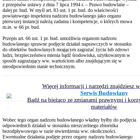
z przepisów ustawy z dnia 7 lipca 1994 r. – Prawo budowlane –
dalej pr. bud. W myśl art. 83 ust. 1 pr. bud. do właściwości
powiatowego inspektora nadzoru budowlanego jako organu
pierwszej instancji należą zadania i kompetencje, o których mowa
m.in. w 66 pr. bud.
Przepis art. 66 ust. 1 pr. bud. umożliwia organom nadzoru
budowlanego sprawne podjęcie działań naprawczych w stosunku
do obiektów budowlanych mogącym zagrażać życiu lub zdrowi
ludzi, bezpieczeństwu mienia bądź środowiska, użytkowanym w
sposób zagrażający ww. wartościom albo znajdującym się w
nieodpowiednim stanie technicznym.
Więcej informacji i narzędzi znajdziesz 
Serwis Budowlany
Bądź na bieżąco ze zmianami prawnymi i korzy
materiałów
Wobec tego organ nadzoru budowlanego władny byłby do podjęcia
odpowiednich działań w stosunku nieszczelnego zbiornika
bezodpływowego w razie stwierdzenia ww. okoliczności.
Ewentualne działania podjęte przez organy nadzoru budowlanego