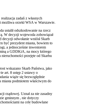
realizacja zadań z własnych
st możliwa orzekł WSA w Warszawie.
a ustalił odszkodowanie na rzecz
ową. W decyzji wojewoda zobowiązał
 decyzji odwołanie wniósł Skarb
 być prezydent miasta, bowiem to
rogi, a jednocześnie inwestorem
y gminą a GDDKiA, na mocy którego
nieruchomości przejęte od Skarbu
prost wskazano Skarb Państwa, jako
e art. 8 ustęp 2 ustawy o
zadania wiąże się bezwzględnie
nta miasta podmiotem właściwym do
cji rządowej. Uznał za nie zasadny
zie gminnym , nie dotyczy
ruchomościami na cele budowlane