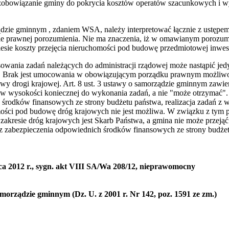
 zobowiązanie gminy do pokrycia kosztów operatów szacunkowych i 
ządzie gminnym , zdaniem WSA, należy interpretować łącznie z ustępem 3
e prawnej porozumienia. Nie ma znaczenia, iż w omawianym porozumi
iesie koszty przejęcia nieruchomości pod budowę przedmiotowej inwest
owania zadań należących do administracji rządowej może nastąpić je
el. Brak jest umocowania w obowiązującym porządku prawnym możliwo
y drogi krajowej. Art. 8 ust. 3 ustawy o samorządzie gminnym zawier
 w wysokości koniecznej do wykonania zadań, a nie "może otrzymać".
 środków finansowych ze strony budżetu państwa, realizacja zadań z 
ości pod budowę dróg krajowych nie jest możliwa. W związku z tym
 zakresie dróg krajowych jest Skarb Państwa, a gmina nie może przejąć 
ez zabezpieczenia odpowiednich środków finansowych ze strony budż
 2012 r., sygn. akt VIII SA/Wa 208/12, nieprawomocny
amorządzie gminnym (Dz. U. z 2001 r. Nr 142, poz. 1591 ze zm.)