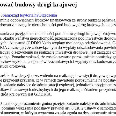
sować budowy drogi krajowej
18
Samorząd terytorialny
Orzeczenia
minie odpowiednich środków finansowych ze strony budżetu państwa, 
dowań za przejęcie nieruchomości pod budowę dróg krajowych nie je
ania za przejęcie nieruchomości pod budowę drogi krajowej. Wojewod
rzecz Skarbu Państwa nieruchomość, przeznaczoną pod inwestycję drog
ych i Autostrad (GDDKiA) do wypłaty ustalonego odszkodowania. Od
iA zarzucając, że zobowiązanym do wypłaty odszkodowania powinien
cyzji o zezwoleniu na realizację inwestycji drogowej, jest zarządcą d
icznego. Ponadto wskazał, że zostało zawarte porozumienie pomiędz
kosztów wykonania operatów szacunkowych i wypłaty odszkodowań za 
stycji drogowej.
eślił, iż w decyzji o zezwoleniu na realizację inwestycji drogowej, w
 prezydent przyznał, iż w ramach zawartego porozumienia na podstawi
a zadanie należące do administracji rządowej, jednakże z przyjęciem 
odków finansowych niezbędnych do jego realizacji. Zdaniem prezyde
h dróg krajowych jest GDDKiA.
iż na mocy porozumienia gmina przejęła zadanie należące do administra
 pomimo wskazania podstawy prawnej art. 8 ust. 2 ustawy o samorząd
ko dokumentem, w którym wyrażona została zgoda na dysponowanie nie