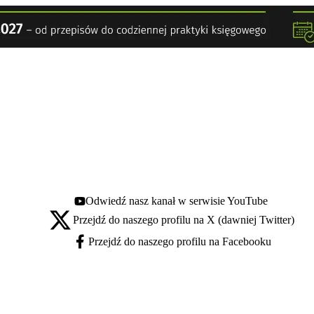
Odwiedź nasz kanał w serwisie YouTube
Youtube - otwiera się w nowej karcie
Przejdź do naszego profilu na X (dawniej Twitter)
X - otwiera się w nowej karcie
Przejdź do naszego profilu na Facebooku
Facebook - otwiera się w nowej karcie