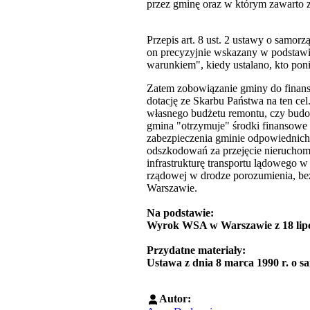
przez gminę oraz w którym zawarto
Przepis art. 8 ust. 2 ustawy o samor
on precyzyjnie wskazany w podstawi
warunkiem", kiedy ustalano, kto pon
Zatem zobowiązanie gminy do finans
dotację ze Skarbu Państwa na ten c
własnego budżetu remontu, czy budow
gmina "otrzymuje" środki finansowe
zabezpieczenia gminie odpowiednich
odszkodowań za przejęcie nieruchom
infrastrukturę transportu lądowego w
rządowej w drodze porozumienia, b
Warszawie.
Na podstawie:
Wyrok WSA w Warszawie z 18 lipca
Przydatne materiały:
Ustawa z dnia 8 marca 1990 r. o s
Autor: