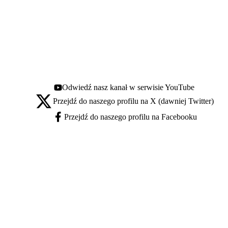
Odwiedź nasz kanał w serwisie YouTube
Youtube - otwiera się w nowej karcie
Przejdź do naszego profilu na X (dawniej Twitter)
X - otwiera się w nowej karcie
Przejdź do naszego profilu na Facebooku
Facebook - otwiera się w nowej karcie