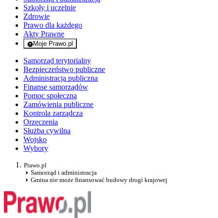
Szkoły i uczelnie
Zdrowie
Prawo dla każdego
Akty Prawne
Moje Prawo.pl
- rejestracja i logowanie do serwisu
Samorząd terytorialny
Bezpieczeństwo publiczne
Administracja publiczna
Finanse samorządów
Pomoc społeczna
Zamówienia publiczne
Kontrola zarządcza
Orzeczenia
Służba cywilna
Wojsko
Wybory
Prawo.pl
Samorząd i administracja
Gmina nie może finansować budowy drogi krajowej