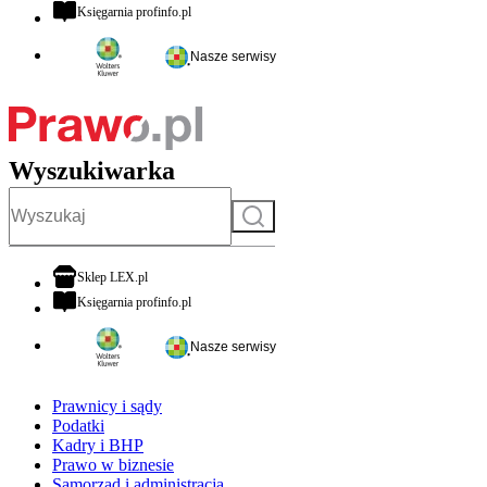
otwiera się w nowej karcie
Księgarnia profinfo.pl
Nasze serwisy
Wyszukiwarka
Szukaj
otwiera się w nowej karcie
Sklep LEX.pl
otwiera się w nowej karcie
Księgarnia profinfo.pl
Nasze serwisy
Prawnicy i sądy
Podatki
Kadry i BHP
Prawo w biznesie
Samorząd i administracja