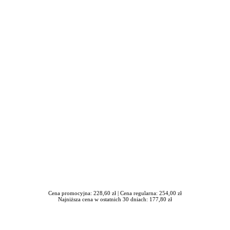
awrońska-Baran , Ewa Wiktorowska, Adam Wiktorowski - otwiera się
Cena promocyjna: 228,60 zł |
Cena regularna: 254,00 zł
Najniższa cena w ostatnich 30 dniach: 177,80 zł