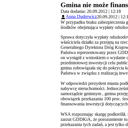
Gmina nie może finan
Data dodania: 20.09.2012 | 12:18
Anna Dudrewicz
20.09.2012 | 12:
W przypadku braku zabezpieczenia g
środków obejmująca wypłaty odszko
Sprawa dotyczyła wypłaty odszkodow
właściciela działki za przejętą na 
Generalnego Dyrektora Dróg Krajow
Państwa reprezentowany przez GDDK
on wystąpił z wnioskiem o wydanie de
przedmiotowej inwestycji celu publ
gmina zobowiązała się do pokrycia 
Państwa w związku z realizacją inwe
W odpowiedzi prezydent miasta podkr
nabywcę nieruchomości. Jednocześnie
samorządzie gminnym , gmina przejęł
obowiązek przekazania 100 proc. śr
finansowania inwestycji dotyczącyc
WSA rozpoznając skargę podkreślił, 
zarzut GDDKiA, że porozumienie to,
przekazania tych zadań, a jest tyl