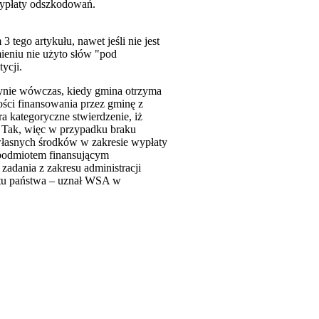
wypłaty odszkodowań.
 tego artykułu, nawet jeśli nie jest
eniu nie użyto słów "pod
ycji.
dynie wówczas, kiedy gmina otrzyma
ści finansowania przez gminę z
a kategoryczne stwierdzenie, iż
 Tak, więc w przypadku braku
własnych środków w zakresie wypłaty
 podmiotem finansującym
zadania z zakresu administracji
etu państwa – uznał WSA w