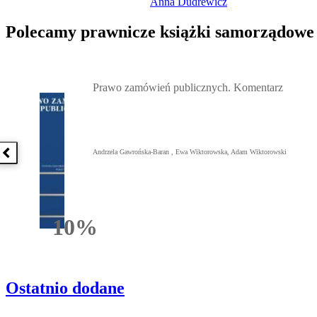
Anna Dudrewicz
Polecamy prawnicze książki samorządowe
Przejdź do: Prawo zamówień publicznych. Komentarz, Andrzela G
Prawo zamówień publicznych. Komentarz
Andrzela Gawrońska-Baran , Ewa Wiktorowska, Adam Wiktorowski
Poprzednia książka
10%
Rabatu
Ostatnio dodane