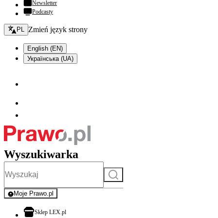
Newsletter
Podcasty
Zmień język - bieżący:
Zmień język strony
PL
English (EN)
Українська (UA)
Wyszukiwarka
Szukaj
Moje Prawo.pl
- rejestracja i logowanie do serwisu
otwiera się w nowej karcie
Sklep LEX.pl