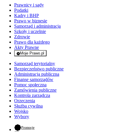
Prawnicy i sądy
Podatki
Kadry i BHP
Prawo w biznesie
Samorząd i administracja
Szkoły i uczelnie
Zdrowie
Prawo dla każdego
Akty Prawne
Moje Prawo.pl
- rejestracja i logowanie do serwisu
Samorząd terytorialny
Bezpieczeństwo publiczne
Administracja publiczna
Finanse samorządów
Pomoc społeczna
Zamówienia publiczne
Kontrola zarządcza
Orzeczenia
Służba cywilna
Wojsko
Wybory
- otwiera się w nowej karcie
Promocje