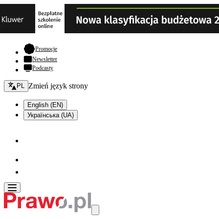
- otwiera się w nowej karcie
Promocje
Newsletter
Podcasty
Zmień język - bieżący:
Zmień język strony
PL
English (EN)
Українська (UA)