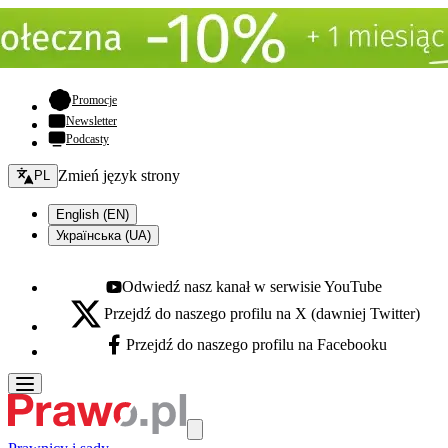
- otwiera się w nowej karcie
Promocje
Newsletter
Podcasty
Zmień język - bieżący:
Zmień język strony
PL
English (EN)
Українська (UA)
Odwiedź nasz kanał w serwisie YouTube
Youtube - otwiera się w nowej karcie
Przejdź do naszego profilu na X (dawniej Twitter)
X - otwiera się w nowej karcie
Przejdź do naszego profilu na Facebooku
Facebook - otwiera się w nowej karcie