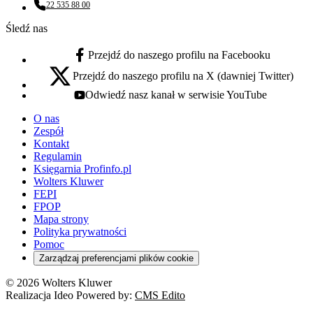
22 535 88 00
Numer telefonu:
Śledź nas
Przejdź do naszego profilu na Facebooku
facebook - otwiera się w nowej karcie
Przejdź do naszego profilu na X (dawniej Twitter)
x - otwiera się w nowej karcie
Odwiedź nasz kanał w serwisie YouTube
youtube - otwiera się w nowej karcie
O nas
Zespół
Kontakt
Regulamin
Księgarnia Profinfo.pl
Wolters Kluwer
FEPI
FPOP
Mapa strony
Polityka prywatności
Pomoc
Zarządzaj preferencjami plików cookie
© 2026 Wolters Kluwer
Realizacja Ideo Powered by:
CMS Edito