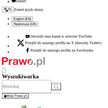
Podcasty
Zmień język - bieżący:
Zmień język strony
PL
English (EN)
Українська (UA)
Odwiedź nasz kanał w serwisie YouTube
Youtube - otwiera się w nowej karcie
Przejdź do naszego profilu na X (dawniej Twitter)
X - otwiera się w nowej karcie
Przejdź do naszego profilu na Facebooku
Facebook - otwiera się w nowej karcie
Wyszukiwarka
Szukaj
Moje Prawo.pl
- rejestracja i logowanie do serwisu