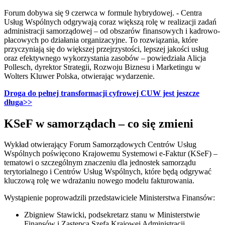
Forum dobywa się 9 czerwca w formule hybrydowej. - Centra
Usług Wspólnych odgrywają coraz większą rolę w realizacji zadań
administracji samorządowej – od obszarów finansowych i kadrowo-
płacowych po działania organizacyjne. To rozwiązania, które
przyczyniają się do większej przejrzystości, lepszej jakości usług
oraz efektywnego wykorzystania zasobów – powiedziała Alicja
Pollesch, dyrektor Strategii, Rozwoju Biznesu i Marketingu w
Wolters Kluwer Polska, otwierając wydarzenie.
Droga do pełnej transformacji cyfrowej CUW jest jeszcze
długa>>
KSeF w samorządach – co się zmieni
Wykład otwierający Forum Samorządowych Centrów Usług
Wspólnych poświęcono Krajowemu Systemowi e-Faktur (KSeF) –
tematowi o szczególnym znaczeniu dla jednostek samorządu
terytorialnego i Centrów Usług Wspólnych, które będą odgrywać
kluczową rolę we wdrażaniu nowego modelu fakturowania.
Wystąpienie poprowadzili przedstawiciele Ministerstwa Finansów:
Zbigniew Stawicki, podsekretarz stanu w Ministerstwie
Finansów i Zastępca Szefa Krajowej Administracji