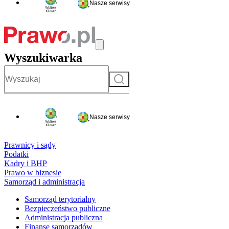
Nasze serwisy
Wyszukiwarka
Szukaj
Nasze serwisy
Prawnicy i sądy
Podatki
Kadry i BHP
Prawo w biznesie
Samorząd i administracja
Samorząd terytorialny
Bezpieczeństwo publiczne
Administracja publiczna
Finanse samorządów