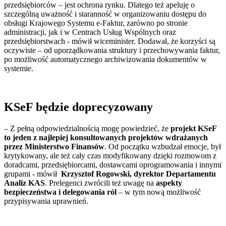
przedsiębiorców – jest ochrona rynku. Dlatego też apeluję o
szczególną uważność i staranność w organizowaniu dostępu do
obsługi Krajowego Systemu e-Faktur, zarówno po stronie
administracji, jak i w Centrach Usług Wspólnych oraz
przedsiębiorstwach - mówił wiceminister. Dodawał, że korzyści są
oczywiste – od uporządkowania struktury i przechowywania faktur,
po możliwość automatycznego archiwizowania dokumentów w
systemie.
KSeF będzie doprecyzowany
– Z pełną odpowiedzialnością mogę powiedzieć, że
projekt KSeF
to jeden z najlepiej konsultowanych projektów wdrażanych
przez Ministerstwo Finansów
. Od początku wzbudzał emocje, był
krytykowany, ale też cały czas modyfikowany dzięki rozmowom z
doradcami, przedsiębiorcami, dostawcami oprogramowania i innymi
grupami - mówił
Krzysztof Rogowski, dyrektor Departamentu
Analiz KAS
. Prelegenci zwrócili też uwagę na
aspekty
bezpieczeństwa i delegowania ról
– w tym nową możliwość
przypisywania uprawnień.