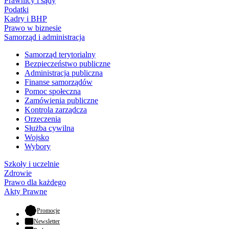
Prawnicy i sądy
Podatki
Kadry i BHP
Prawo w biznesie
Samorząd i administracja
Samorząd terytorialny
Bezpieczeństwo publiczne
Administracja publiczna
Finanse samorządów
Pomoc społeczna
Zamówienia publiczne
Kontrola zarządcza
Orzeczenia
Służba cywilna
Wojsko
Wybory
Szkoły i uczelnie
Zdrowie
Prawo dla każdego
Akty Prawne
- otwiera się w nowej karcie
Promocje
Newsletter