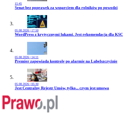
15:45
Przejdź do artykułu:
Senat bez poprawek za wsparciem dla rolników po powodzi
05.08.2026 | 17:50
Przejdź do artykułu:
WordPress z krytycznymi lukami. Jest rekomendacja dla KSC
05.08.2026 | 14:11
Przejdź do artykułu:
Premier zapowiada kontrolę po alarmie na Lubelszczyźnie
05.08.2026 | 05:30
Przejdź do artykułu:
Jest Centralny Rejestr Umów, tylko... czym jest umowa