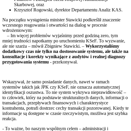
Skarbowej, oraz
Krzysztof Rogowski, dyrektor Departamentu Analiz KAS.
Na początku wystąpienia minister Stawicki podkreślił znaczenie
wczesnego reagowania i otwartości na dialog w procesie
wdrożeniowym:
– Im więcej problemów wyjaśnimy przed godziną zero, tym
mniej trudności napotkamy po uruchomieniu KSeF. To wyzwanie,
ale nie szarża – mówił Zbigniew Stawicki. –
Wykorzystaliśmy
dodatkowy czas nie tylko na dostosowanie systemu, ale także na
konsultacje i korekty wynikające z audytów i realnej diagnozy
przygotowania systemu
- przekonywał.
Wskazywał, że samo posiadanie danych, nawet w ramach
systemów takich jak JPK czy KSeF, nie oznacza automatycznej
identyfikacji oszustwa. To nie system wykrywa nieprawidłowość –
to człowiek, który na podstawie strukturalnych danych, informacji o
transakcjach, przepływach finansowych i charakterystyce
kontrahenta, potrafi dostrzec cechy transakcji pozorowanej. Kiedy te
informacje są dostępne w czasie rzeczywistym, możliwa jest szybka
reakcja.
- To ważne, bo naszym wspólnym celem – administracji i