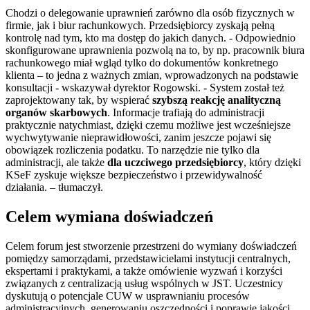
Chodzi o delegowanie uprawnień zarówno dla osób fizycznych w
firmie, jak i biur rachunkowych. Przedsiębiorcy zyskają pełną
kontrolę nad tym, kto ma dostęp do jakich danych. - Odpowiednio
skonfigurowane uprawnienia pozwolą na to, by np. pracownik biura
rachunkowego miał wgląd tylko do dokumentów konkretnego
klienta – to jedna z ważnych zmian, wprowadzonych na podstawie
konsultacji - wskazywał dyrektor Rogowski. - System został też
zaprojektowany tak, by wspierać
szybszą reakcję analityczną
organów skarbowych
. Informacje trafiają do administracji
praktycznie natychmiast, dzięki czemu możliwe jest wcześniejsze
wychwytywanie nieprawidłowości, zanim jeszcze pojawi się
obowiązek rozliczenia podatku. To narzędzie nie tylko dla
administracji, ale także
dla uczciwego przedsiębiorcy
, który dzięki
KSeF zyskuje większe bezpieczeństwo i przewidywalność
działania. –
tłumaczył.
Celem wymiana doświadczeń
Celem forum jest stworzenie przestrzeni do wymiany doświadczeń
pomiędzy samorządami, przedstawicielami instytucji centralnych,
ekspertami i praktykami, a także omówienie wyzwań i korzyści
związanych z centralizacją usług wspólnych w JST. Uczestnicy
dyskutują o potencjale CUW w usprawnianiu procesów
administracyjnych, generowaniu oszczędności i poprawie jakości