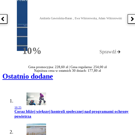
Andrzela Gawrońska-Baran , Ewa Wiktorowska, Adam Wiktorowski
Poprzednia książka
N
10%
Sprawdź
Rabatu
Cena promocyjna: 228,60 zł |
Cena regularna: 254,00 zł
Najniższa cena w ostatnich 30 dniach: 177,80 zł
Ostatnio dodane
16:25
Przejdź do artykułu:
Coraz bliżej większej kontroli społecznej nad programami ochrony
powietrza