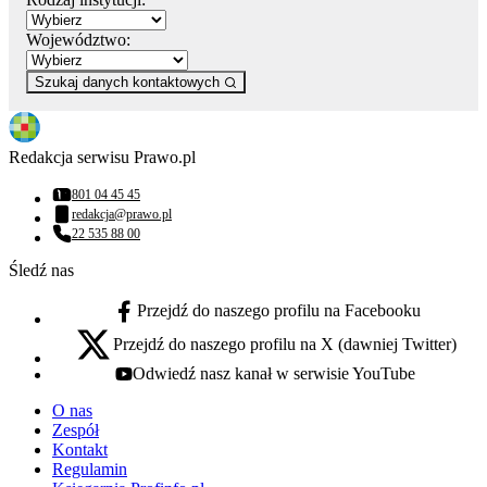
Województwo:
Szukaj danych kontaktowych
Redakcja serwisu Prawo.pl
801 04 45 45
Numer telefonu:
redakcja@prawo.pl
Adres email:
22 535 88 00
Numer telefonu:
Śledź nas
Przejdź do naszego profilu na Facebooku
facebook - otwiera się w nowej karcie
Przejdź do naszego profilu na X (dawniej Twitter)
x - otwiera się w nowej karcie
Odwiedź nasz kanał w serwisie YouTube
youtube - otwiera się w nowej karcie
O nas
Zespół
Kontakt
Regulamin