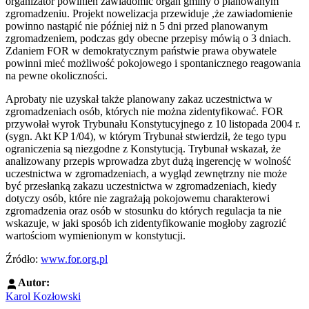
organizator powinien zawiadomić organ gminy o planowanym
zgromadzeniu. Projekt nowelizacja przewiduje ,że zawiadomienie
powinno nastąpić nie później niż n 5 dni przed planowanym
zgromadzeniem, podczas gdy obecne przepisy mówią o 3 dniach.
Zdaniem FOR w demokratycznym państwie prawa obywatele
powinni mieć możliwość pokojowego i spontanicznego reagowania
na pewne okoliczności.
Aprobaty nie uzyskał także planowany zakaz uczestnictwa w
zgromadzeniach osób, których nie można zidentyfikować. FOR
przywołał wyrok Trybunału Konstytucyjnego z 10 listopada 2004 r.
(sygn. Akt KP 1/04), w którym Trybunał stwierdził, że tego typu
ograniczenia są niezgodne z Konstytucją. Trybunał wskazał, że
analizowany przepis wprowadza zbyt dużą ingerencję w wolność
uczestnictwa w zgromadzeniach, a wygląd zewnętrzny nie może
być przesłanką zakazu uczestnictwa w zgromadzeniach, kiedy
dotyczy osób, które nie zagrażają pokojowemu charakterowi
zgromadzenia oraz osób w stosunku do których regulacja ta nie
wskazuje, w jaki sposób ich zidentyfikowanie mogłoby zagrozić
wartościom wymienionym w konstytucji.
Źródło:
www.for.org.pl
Autor:
Karol Kozłowski