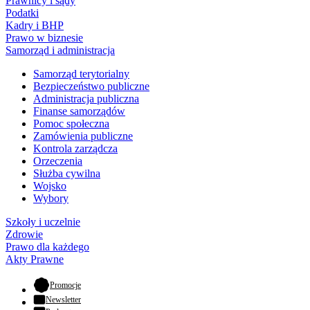
Prawnicy i sądy
Podatki
Kadry i BHP
Prawo w biznesie
Samorząd i administracja
Samorząd terytorialny
Bezpieczeństwo publiczne
Administracja publiczna
Finanse samorządów
Pomoc społeczna
Zamówienia publiczne
Kontrola zarządcza
Orzeczenia
Służba cywilna
Wojsko
Wybory
Szkoły i uczelnie
Zdrowie
Prawo dla każdego
Akty Prawne
- otwiera się w nowej karcie
Promocje
Newsletter