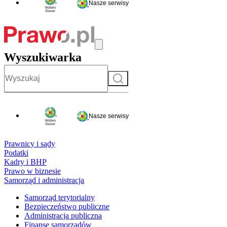
Nasze serwisy
Wyszukiwarka
Szukaj
Nasze serwisy
Prawnicy i sądy
Podatki
Kadry i BHP
Prawo w biznesie
Samorząd i administracja
Samorząd terytorialny
Bezpieczeństwo publiczne
Administracja publiczna
Finanse samorządów