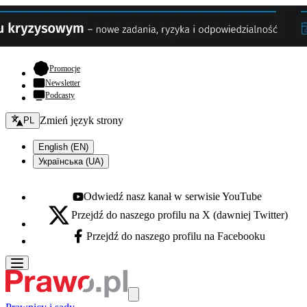
- otwiera się w nowej karcie
Promocje
Newsletter
Podcasty
Zmień język - bieżący:
Zmień język strony
PL
English (EN)
Українська (UA)
Odwiedź nasz kanał w serwisie YouTube
Youtube - otwiera się w nowej karcie
Przejdź do naszego profilu na X (dawniej Twitter)
X - otwiera się w nowej karcie
Przejdź do naszego profilu na Facebooku
Facebook - otwiera się w nowej karcie