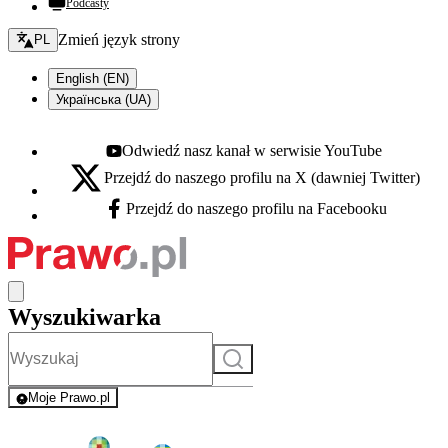
Podcasty
Zmień język - bieżący:
Zmień język strony
PL
English (EN)
Українська (UA)
Odwiedź nasz kanał w serwisie YouTube
Youtube - otwiera się w nowej karcie
Przejdź do naszego profilu na X (dawniej Twitter)
X - otwiera się w nowej karcie
Przejdź do naszego profilu na Facebooku
Facebook - otwiera się w nowej karcie
Wyszukiwarka
Szukaj
Moje Prawo.pl
- rejestracja i logowanie do serwisu