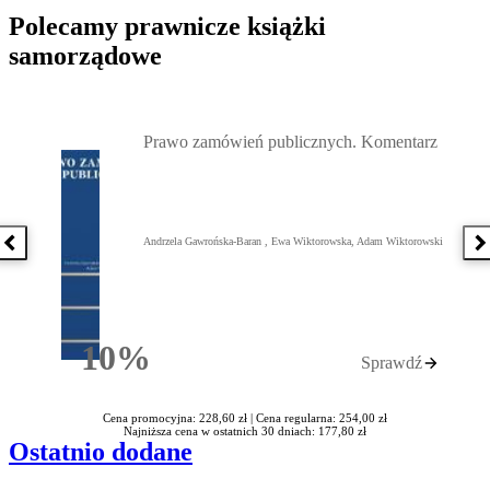
Polecamy prawnicze książki
samorządowe
Przejdź do: Prawo zamówień publicznych. Komentarz, Andrzela G
Prawo zamówień publicznych. Komentarz
Andrzela Gawrońska-Baran , Ewa Wiktorowska, Adam Wiktorowski
Poprzednia książka
N
10%
Sprawdź
Rabatu
Cena promocyjna: 228,60 zł |
Cena regularna: 254,00 zł
Najniższa cena w ostatnich 30 dniach: 177,80 zł
Ostatnio dodane