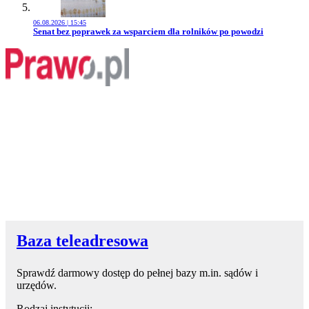
06.08.2026 | 15:45
Przejdź do artykułu:
Senat bez poprawek za wsparciem dla rolników po powodzi
Baza teleadresowa
Sprawdź darmowy dostęp do pełnej bazy m.in. sądów i
urzędów.
Rodzaj instytucji: