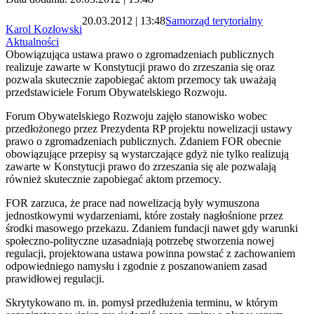
20.03.2012 | 13:48
Samorząd terytorialny
Karol Kozłowski
Aktualności
Obowiązująca ustawa prawo o zgromadzeniach publicznych
realizuje zawarte w Konstytucji prawo do zrzeszania się oraz
pozwala skutecznie zapobiegać aktom przemocy tak uważają
przedstawiciele Forum Obywatelskiego Rozwoju.
Forum Obywatelskiego Rozwoju zajęło stanowisko wobec
przedłożonego przez Prezydenta RP projektu nowelizacji ustawy
prawo o zgromadzeniach publicznych. Zdaniem FOR obecnie
obowiązujące przepisy są wystarczające gdyż nie tylko realizują
zawarte w Konstytucji prawo do zrzeszania się ale pozwalają
również skutecznie zapobiegać aktom przemocy.
FOR zarzuca, że prace nad nowelizacją były wymuszona
jednostkowymi wydarzeniami, które zostały nagłośnione przez
środki masowego przekazu. Zdaniem fundacji nawet gdy warunki
społeczno-polityczne uzasadniają potrzebę stworzenia nowej
regulacji, projektowana ustawa powinna powstać z zachowaniem
odpowiedniego namysłu i zgodnie z poszanowaniem zasad
prawidłowej regulacji.
Skrytykowano m. in. pomysł przedłużenia terminu, w którym