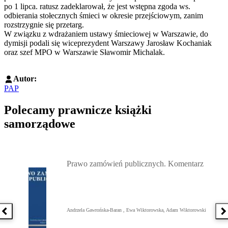
po 1 lipca. ratusz zadeklarował, że jest wstępna zgoda ws.
odbierania stołecznych śmieci w okresie przejściowym, zanim
rozstrzygnie się przetarg.
W związku z wdrażaniem ustawy śmieciowej w Warszawie, do
dymisji podali się wiceprezydent Warszawy Jarosław Kochaniak
oraz szef MPO w Warszawie Sławomir Michalak.
Autor:
PAP
Polecamy prawnicze książki
samorządowe
Przejdź do: Prawo zamówień publicznych. Komentarz, Andrzela G
Prawo zamówień publicznych. Komentarz
Andrzela Gawrońska-Baran , Ewa Wiktorowska, Adam Wiktorowski
Poprzednia książka
N