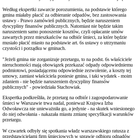
Według ekspertki zawarcie porozumienia, na podstawie którego
gmina miałaby płacić za odbieranie odpadów, bez zastosowania
ustawy - Prawo zamówień publicznych, będzie naruszeniem
dyscypliny finansów publicznych. Natomiast nie będzie takim
naruszeniem samo ponoszenie kosztów, czyli opłacanie umów
zawartych przez mieszkańców na odbiór śmieci, za które będzie
musiało płacić miasto na podstawie art. 6s ustawy o utrzymaniu
czystości i porządku w gminach.
"Jeżeli gmina nie zorganizuje przetargu, to na podst. 6s właściciele
nieruchomości mają obowiązek przekazać odpady odpowiedniemu
podmiotowi, posiadającemu odpowiednie zezwolenie, a koszty tej
umowy, zamiast właściciela poniesie gmina, i taki wydatek - moim
zdaniem - nie będzie naruszeniem dyscypliny finansów
publicznych" - powiedziała Stachowiak.
Ekspertka podkreśliła, że przetarg na odbiór i zagospodarowanie
śmieci w Warszawie trwa nadal, ponieważ Krajowa Izba
Odwoławcza nie unieważniła go, a jedynie - na skutek wniesionego
do niej odwołania - nakazała miastu zmianę specyfikacji warunków
przetargu.
W czwartek odbyły się spotkania władz warszawskiego ratusza z
przedstawicielami firm śmieciowych w sprawie odbioru odpadów