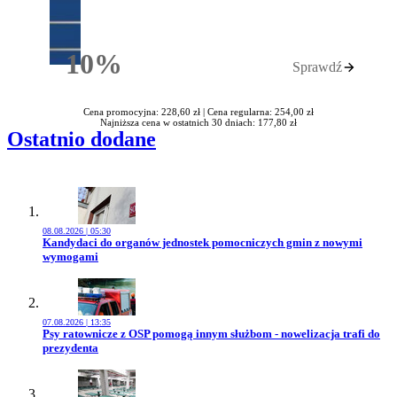
10%
Sprawdź
Rabatu
Cena promocyjna: 228,60 zł |
Cena regularna: 254,00 zł
Najniższa cena w ostatnich 30 dniach: 177,80 zł
Ostatnio dodane
08.08.2026 | 05:30
Przejdź do artykułu:
Kandydaci do organów jednostek pomocniczych gmin z nowymi
wymogami
07.08.2026 | 13:35
Przejdź do artykułu:
Psy ratownicze z OSP pomogą innym służbom - nowelizacja trafi do
prezydenta