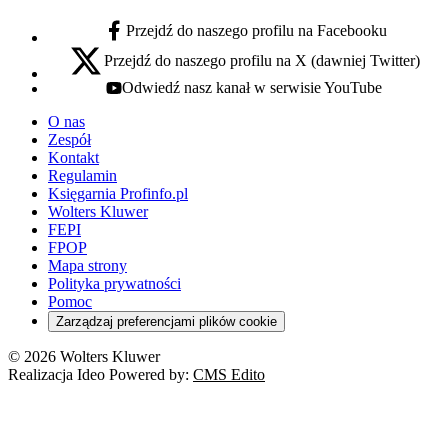
Przejdź do naszego profilu na Facebooku
facebook - otwiera się w nowej karcie
Przejdź do naszego profilu na X (dawniej Twitter)
x - otwiera się w nowej karcie
Odwiedź nasz kanał w serwisie YouTube
youtube - otwiera się w nowej karcie
O nas
Zespół
Kontakt
Regulamin
Księgarnia Profinfo.pl
Wolters Kluwer
FEPI
FPOP
Mapa strony
Polityka prywatności
Pomoc
Zarządzaj preferencjami plików cookie
© 2026 Wolters Kluwer
Realizacja Ideo Powered by:
CMS Edito