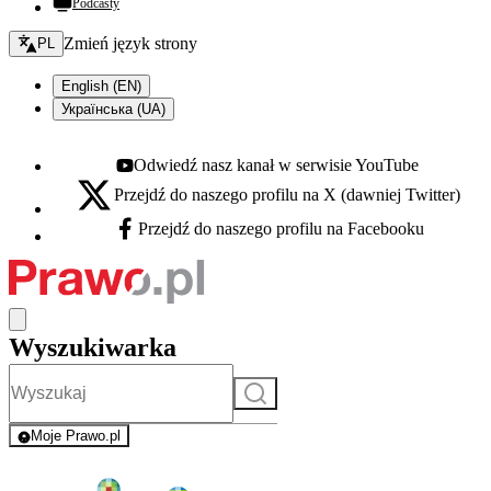
Podcasty
Zmień język - bieżący:
Zmień język strony
PL
English (EN)
Українська (UA)
Odwiedź nasz kanał w serwisie YouTube
Youtube - otwiera się w nowej karcie
Przejdź do naszego profilu na X (dawniej Twitter)
X - otwiera się w nowej karcie
Przejdź do naszego profilu na Facebooku
Facebook - otwiera się w nowej karcie
Wyszukiwarka
Szukaj
Moje Prawo.pl
- rejestracja i logowanie do serwisu