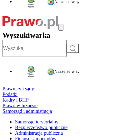
Nasze serwisy
Wyszukiwarka
Szukaj
Nasze serwisy
Prawnicy i sądy
Podatki
Kadry i BHP
Prawo w biznesie
Samorząd i administracja
Samorząd terytorialny
Bezpieczeństwo publiczne
Administracja publiczna
Finanse samorządów