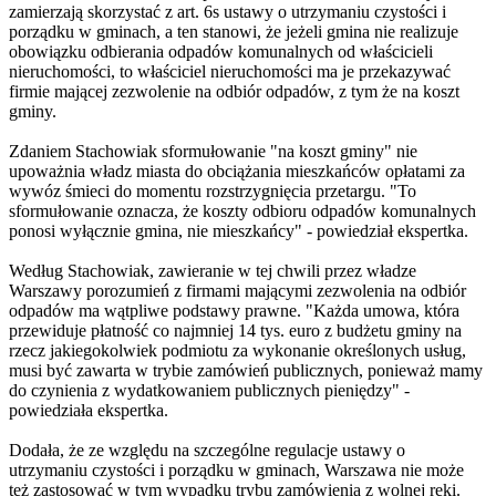
zamierzają skorzystać z art. 6s ustawy o utrzymaniu czystości i
porządku w gminach, a ten stanowi, że jeżeli gmina nie realizuje
obowiązku odbierania odpadów komunalnych od właścicieli
nieruchomości, to właściciel nieruchomości ma je przekazywać
firmie mającej zezwolenie na odbiór odpadów, z tym że na koszt
gminy.
Zdaniem Stachowiak sformułowanie "na koszt gminy" nie
upoważnia władz miasta do obciążania mieszkańców opłatami za
wywóz śmieci do momentu rozstrzygnięcia przetargu. "To
sformułowanie oznacza, że koszty odbioru odpadów komunalnych
ponosi wyłącznie gmina, nie mieszkańcy" - powiedział ekspertka.
Według Stachowiak, zawieranie w tej chwili przez władze
Warszawy porozumień z firmami mającymi zezwolenia na odbiór
odpadów ma wątpliwe podstawy prawne. "Każda umowa, która
przewiduje płatność co najmniej 14 tys. euro z budżetu gminy na
rzecz jakiegokolwiek podmiotu za wykonanie określonych usług,
musi być zawarta w trybie zamówień publicznych, ponieważ mamy
do czynienia z wydatkowaniem publicznych pieniędzy" -
powiedziała ekspertka.
Dodała, że ze względu na szczególne regulacje ustawy o
utrzymaniu czystości i porządku w gminach, Warszawa nie może
też zastosować w tym wypadku trybu zamówienia z wolnej ręki.