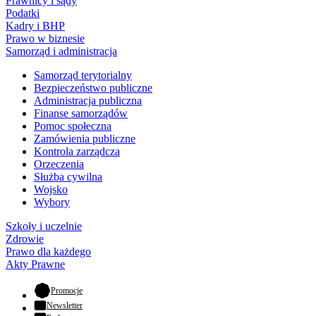
Prawnicy i sądy
Podatki
Kadry i BHP
Prawo w biznesie
Samorząd i administracja
Samorząd terytorialny
Bezpieczeństwo publiczne
Administracja publiczna
Finanse samorządów
Pomoc społeczna
Zamówienia publiczne
Kontrola zarządcza
Orzeczenia
Służba cywilna
Wojsko
Wybory
Szkoły i uczelnie
Zdrowie
Prawo dla każdego
Akty Prawne
- otwiera się w nowej karcie
Promocje
Newsletter