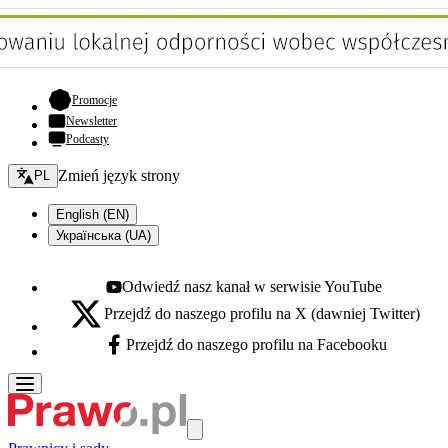
- otwiera się w nowej karcie
Promocje
Newsletter
Podcasty
Zmień język - bieżący:
Zmień język strony
PL
English (EN)
Українська (UA)
Odwiedź nasz kanał w serwisie YouTube
Youtube - otwiera się w nowej karcie
Przejdź do naszego profilu na X (dawniej Twitter)
X - otwiera się w nowej karcie
Przejdź do naszego profilu na Facebooku
Facebook - otwiera się w nowej karcie