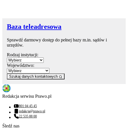
Baza teleadresowa
Sprawdź darmowy dostęp do pełnej bazy m.in. sądów i
urzędów.
Rodzaj instytucji:
Województwo:
Szukaj danych kontaktowych
Redakcja serwisu Prawo.pl
801 04 45 45
Numer telefonu:
redakcja@prawo.pl
Adres email:
22 535 88 00
Numer telefonu:
Śledź nas