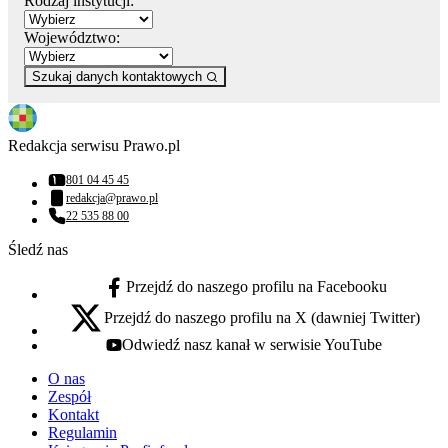
Rodzaj instytucji:
Województwo:
Szukaj danych kontaktowych
Redakcja serwisu Prawo.pl
801 04 45 45
Numer telefonu:
redakcja@prawo.pl
Adres email:
22 535 88 00
Numer telefonu:
Śledź nas
Przejdź do naszego profilu na Facebooku
facebook - otwiera się w nowej karcie
Przejdź do naszego profilu na X (dawniej Twitter)
x - otwiera się w nowej karcie
Odwiedź nasz kanał w serwisie YouTube
youtube - otwiera się w nowej karcie
O nas
Zespół
Kontakt
Regulamin