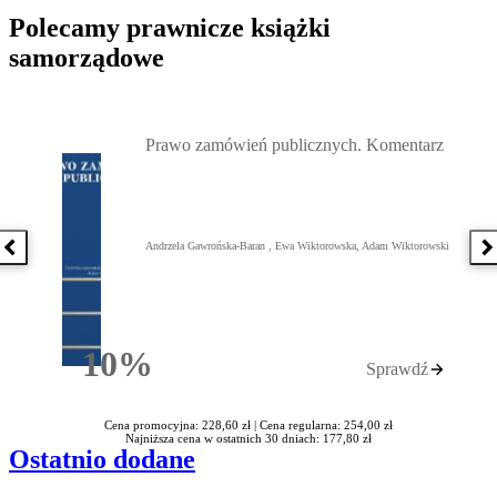
Polecamy prawnicze książki
samorządowe
Przejdź do: Prawo zamówień publicznych. Komentarz, Andrzela G
Prawo zamówień publicznych. Komentarz
Andrzela Gawrońska-Baran , Ewa Wiktorowska, Adam Wiktorowski
Poprzednia książka
N
10%
Sprawdź
Rabatu
Cena promocyjna: 228,60 zł |
Cena regularna: 254,00 zł
Najniższa cena w ostatnich 30 dniach: 177,80 zł
Ostatnio dodane