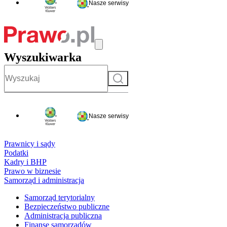
Nasze serwisy
Wyszukiwarka
Szukaj
Nasze serwisy
Prawnicy i sądy
Podatki
Kadry i BHP
Prawo w biznesie
Samorząd i administracja
Samorząd terytorialny
Bezpieczeństwo publiczne
Administracja publiczna
Finanse samorządów