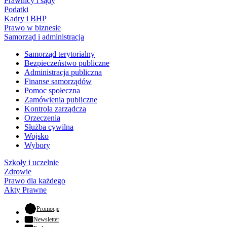
Prawnicy i sądy
Podatki
Kadry i BHP
Prawo w biznesie
Samorząd i administracja
Samorząd terytorialny
Bezpieczeństwo publiczne
Administracja publiczna
Finanse samorządów
Pomoc społeczna
Zamówienia publiczne
Kontrola zarządcza
Orzeczenia
Służba cywilna
Wojsko
Wybory
Szkoły i uczelnie
Zdrowie
Prawo dla każdego
Akty Prawne
- otwiera się w nowej karcie
Promocje
Newsletter