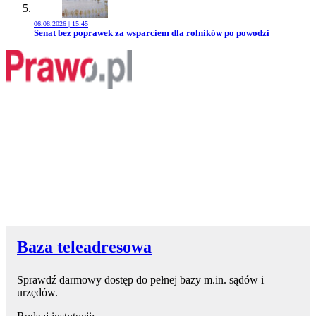
06.08.2026 | 15:45
Przejdź do artykułu:
Senat bez poprawek za wsparciem dla rolników po powodzi
Baza teleadresowa
Sprawdź darmowy dostęp do pełnej bazy m.in. sądów i
urzędów.