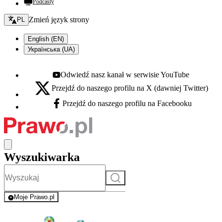
Podcasty
Zmień język - bieżący:
Zmień język strony
PL
English (EN)
Українська (UA)
Odwiedź nasz kanał w serwisie YouTube
Youtube - otwiera się w nowej karcie
Przejdź do naszego profilu na X (dawniej Twitter)
X - otwiera się w nowej karcie
Przejdź do naszego profilu na Facebooku
Facebook - otwiera się w nowej karcie
Wyszukiwarka
Szukaj
Moje Prawo.pl
- rejestracja i logowanie do serwisu