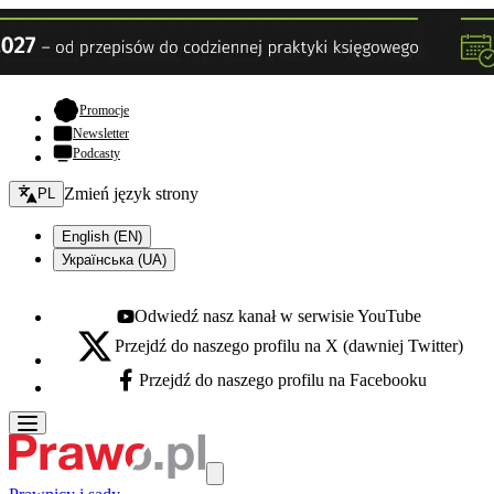
- otwiera się w nowej karcie
Promocje
Newsletter
Podcasty
Zmień język - bieżący:
Zmień język strony
PL
English (EN)
Українська (UA)
Odwiedź nasz kanał w serwisie YouTube
Youtube - otwiera się w nowej karcie
Przejdź do naszego profilu na X (dawniej Twitter)
X - otwiera się w nowej karcie
Przejdź do naszego profilu na Facebooku
Facebook - otwiera się w nowej karcie