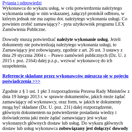
Pytania i odpowiedzi
Wykonawca do wykazu usług, w celu potwierdzenia należytego
wykonania usługi w nim wskazanej, załączył protokół odbioru, w
którym jednak nie ma zapisu dot. należytego wykonania usługi. Co
powinien zrobić zamawiający? - pyta użytkownik programu LEX
Zamówienia Publiczne.
Dowody muszą potwierdzać
należyte wykonanie usług
. Jeżeli
dokumenty nie potwierdzają należytego wykonania usługi, to
Zamawiający jest zobowiązany, zgodnie z art. 26 ust. 3 ustawy z
dnia 29 stycznia 2004 r. – Prawo zamówień publicznych (Dz. U. z
2015 r. poz. 2164) dalej p.z.p., wezwać wykonawcę do ich
uzupełnienia.
Referencje składane przez wykonawców mieszczą się w pojęciu
poświadczenia >>>
Zgodnie z § 1 ust. 1 pkt 3 rozporządzenia Prezesa Rady Ministrów z
dnia 19 lutego 2013 r. w sprawie dokumentów, jakich może żądać
zamawiający od wykonawcy, oraz form, w jakich te dokumenty
mogą być składane (Dz. U. poz. 231) dalej rozporządzenie,
głównym dokumentem na potwierdzenie posiadania wiedzy i
doświadczenia jaki może żądać zamawiający jest wykaz
wykonanych głównych dostaw lub usług. Do wykazu głównych
dostaw lub usług wykonawca
zobowiązany jest dołączyć dowody