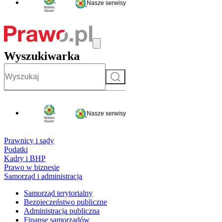
Nasze serwisy
Wyszukiwarka
Szukaj
Nasze serwisy
Prawnicy i sądy
Podatki
Kadry i BHP
Prawo w biznesie
Samorząd i administracja
Samorząd terytorialny
Bezpieczeństwo publiczne
Administracja publiczna
Finanse samorządów