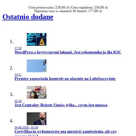
Cena promocyjna: 228,60 zł |
Cena regularna: 254,00 zł
Najniższa cena w ostatnich 30 dniach: 177,80 zł
Ostatnio dodane
17:50
Przejdź do artykułu:
WordPress z krytycznymi lukami. Jest rekomendacja dla KSC
14:11
Przejdź do artykułu:
Premier zapowiada kontrolę po alarmie na Lubelszczyźnie
05:30
Przejdź do artykułu:
Jest Centralny Rejestr Umów, tylko... czym jest umowa
04.08.2026 | 05:30
Przejdź do artykułu:
Certyfikacja wykonawców ma uprościć zamówienia, ale czy