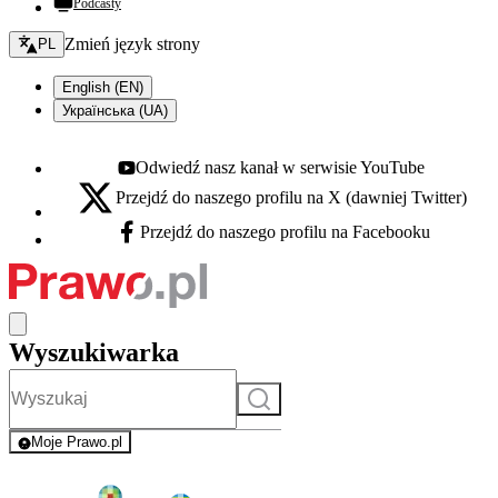
Podcasty
Zmień język - bieżący:
Zmień język strony
PL
English (EN)
Українська (UA)
Odwiedź nasz kanał w serwisie YouTube
Youtube - otwiera się w nowej karcie
Przejdź do naszego profilu na X (dawniej Twitter)
X - otwiera się w nowej karcie
Przejdź do naszego profilu na Facebooku
Facebook - otwiera się w nowej karcie
Wyszukiwarka
Szukaj
Moje Prawo.pl
- rejestracja i logowanie do serwisu