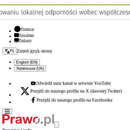
- otwiera się w nowej karcie
Promocje
Newsletter
Podcasty
Zmień język - bieżący:
Zmień język strony
PL
English (EN)
Українська (UA)
Odwiedź nasz kanał w serwisie YouTube
Youtube - otwiera się w nowej karcie
Przejdź do naszego profilu na X (dawniej Twitter)
X - otwiera się w nowej karcie
Przejdź do naszego profilu na Facebooku
Facebook - otwiera się w nowej karcie