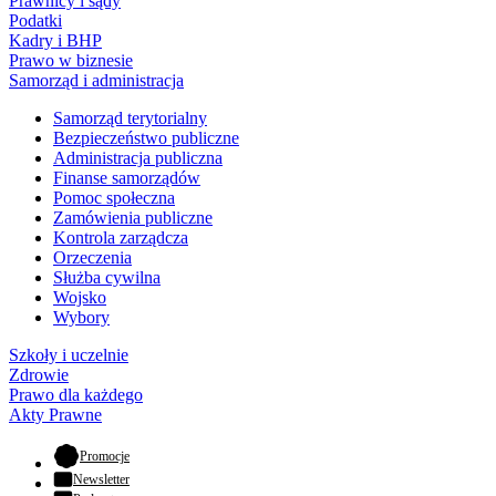
Prawnicy i sądy
Podatki
Kadry i BHP
Prawo w biznesie
Samorząd i administracja
Samorząd terytorialny
Bezpieczeństwo publiczne
Administracja publiczna
Finanse samorządów
Pomoc społeczna
Zamówienia publiczne
Kontrola zarządcza
Orzeczenia
Służba cywilna
Wojsko
Wybory
Szkoły i uczelnie
Zdrowie
Prawo dla każdego
Akty Prawne
- otwiera się w nowej karcie
Promocje
Newsletter