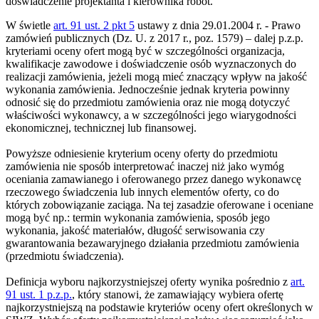
doświadczenie projektanta i kierownika robót.
W świetle
art. 91 ust. 2 pkt 5
ustawy z dnia 29.01.2004 r. - Prawo
zamówień publicznych (Dz. U. z 2017 r., poz. 1579) – dalej p.z.p.
kryteriami oceny ofert mogą być w szczególności organizacja,
kwalifikacje zawodowe i doświadczenie osób wyznaczonych do
realizacji zamówienia, jeżeli mogą mieć znaczący wpływ na jakość
wykonania zamówienia. Jednocześnie jednak kryteria powinny
odnosić się do przedmiotu zamówienia oraz nie mogą dotyczyć
właściwości wykonawcy, a w szczególności jego wiarygodności
ekonomicznej, technicznej lub finansowej.
Powyższe odniesienie kryterium oceny oferty do przedmiotu
zamówienia nie sposób interpretować inaczej niż jako wymóg
oceniania zamawianego i oferowanego przez danego wykonawcę
rzeczowego świadczenia lub innych elementów oferty, co do
których zobowiązanie zaciąga. Na tej zasadzie oferowane i oceniane
mogą być np.: termin wykonania zamówienia, sposób jego
wykonania, jakość materiałów, długość serwisowania czy
gwarantowania bezawaryjnego działania przedmiotu zamówienia
(przedmiotu świadczenia).
Definicja wyboru najkorzystniejszej oferty wynika pośrednio z
art.
91 ust. 1 p.z.p.
, który stanowi, że zamawiający wybiera ofertę
najkorzystniejszą na podstawie kryteriów oceny ofert określonych w