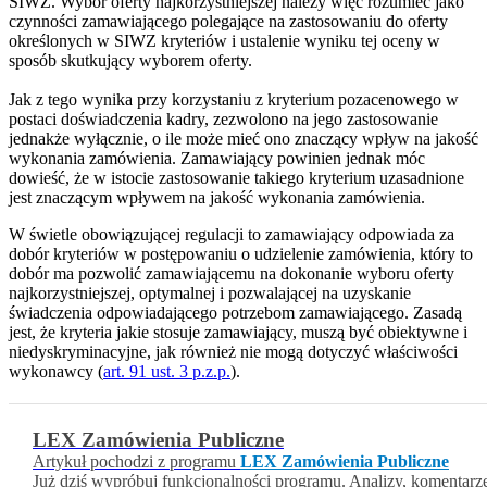
SIWZ. Wybór oferty najkorzystniejszej należy więc rozumieć jako
czynności zamawiającego polegające na zastosowaniu do oferty
określonych w SIWZ kryteriów i ustalenie wyniku tej oceny w
sposób skutkujący wyborem oferty.
Jak z tego wynika przy korzystaniu z kryterium pozacenowego w
postaci doświadczenia kadry, zezwolono na jego zastosowanie
jednakże wyłącznie, o ile może mieć ono znaczący wpływ na jakość
wykonania zamówienia. Zamawiający powinien jednak móc
dowieść, że w istocie zastosowanie takiego kryterium uzasadnione
jest znaczącym wpływem na jakość wykonania zamówienia.
W świetle obowiązującej regulacji to zamawiający odpowiada za
dobór kryteriów w postępowaniu o udzielenie zamówienia, który to
dobór ma pozwolić zamawiającemu na dokonanie wyboru oferty
najkorzystniejszej, optymalnej i pozwalającej na uzyskanie
świadczenia odpowiadającego potrzebom zamawiającego. Zasadą
jest, że kryteria jakie stosuje zamawiający, muszą być obiektywne i
niedyskryminacyjne, jak również nie mogą dotyczyć właściwości
wykonawcy (
art. 91 ust. 3 p.z.p.
).
LEX Zamówienia Publiczne
Artykuł pochodzi z programu
LEX Zamówienia Publiczne
Już dziś wypróbuj funkcjonalności programu. Analizy, komentarz