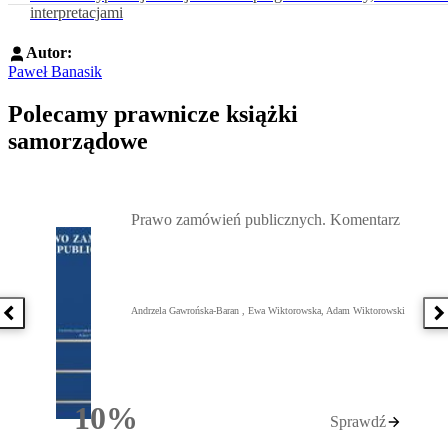
interpretacjami
Autor:
Paweł Banasik
Polecamy prawnicze książki
samorządowe
Przejdź do: Prawo zamówień publicznych. Komentarz, Andrzela G
Prawo zamówień publicznych. Komentarz
Andrzela Gawrońska-Baran , Ewa Wiktorowska, Adam Wiktorowski
Poprzednia książka
N
10%
Sprawdź
Rabatu