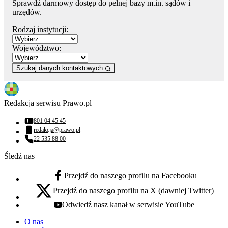
Sprawdź darmowy dostęp do pełnej bazy m.in. sądów i
urzędów.
Rodzaj instytucji:
Województwo:
Szukaj danych kontaktowych
Redakcja serwisu Prawo.pl
801 04 45 45
Numer telefonu:
redakcja@prawo.pl
Adres email:
22 535 88 00
Numer telefonu:
Śledź nas
Przejdź do naszego profilu na Facebooku
facebook - otwiera się w nowej karcie
Przejdź do naszego profilu na X (dawniej Twitter)
x - otwiera się w nowej karcie
Odwiedź nasz kanał w serwisie YouTube
youtube - otwiera się w nowej karcie
O nas