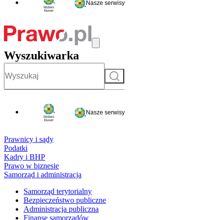
Nasze serwisy
Wyszukiwarka
Szukaj
Nasze serwisy
Prawnicy i sądy
Podatki
Kadry i BHP
Prawo w biznesie
Samorząd i administracja
Samorząd terytorialny
Bezpieczeństwo publiczne
Administracja publiczna
Finanse samorządów