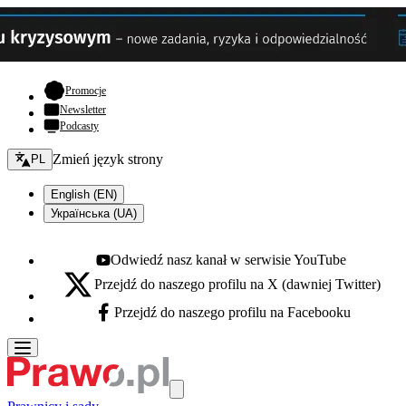
- otwiera się w nowej karcie
Promocje
Newsletter
Podcasty
Zmień język - bieżący:
Zmień język strony
PL
English (EN)
Українська (UA)
Odwiedź nasz kanał w serwisie YouTube
Youtube - otwiera się w nowej karcie
Przejdź do naszego profilu na X (dawniej Twitter)
X - otwiera się w nowej karcie
Przejdź do naszego profilu na Facebooku
Facebook - otwiera się w nowej karcie