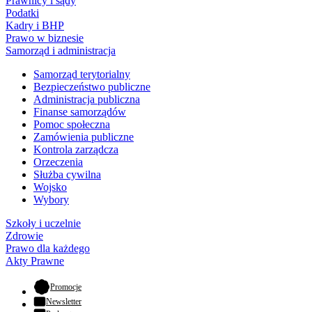
Prawnicy i sądy
Podatki
Kadry i BHP
Prawo w biznesie
Samorząd i administracja
Samorząd terytorialny
Bezpieczeństwo publiczne
Administracja publiczna
Finanse samorządów
Pomoc społeczna
Zamówienia publiczne
Kontrola zarządcza
Orzeczenia
Służba cywilna
Wojsko
Wybory
Szkoły i uczelnie
Zdrowie
Prawo dla każdego
Akty Prawne
- otwiera się w nowej karcie
Promocje
Newsletter