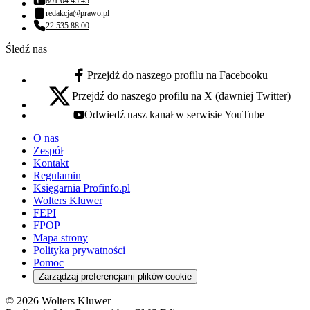
801 04 45 45
Numer telefonu:
redakcja@prawo.pl
Adres email:
22 535 88 00
Numer telefonu:
Śledź nas
Przejdź do naszego profilu na Facebooku
facebook - otwiera się w nowej karcie
Przejdź do naszego profilu na X (dawniej Twitter)
x - otwiera się w nowej karcie
Odwiedź nasz kanał w serwisie YouTube
youtube - otwiera się w nowej karcie
O nas
Zespół
Kontakt
Regulamin
Księgarnia Profinfo.pl
Wolters Kluwer
FEPI
FPOP
Mapa strony
Polityka prywatności
Pomoc
Zarządzaj preferencjami plików cookie
© 2026 Wolters Kluwer