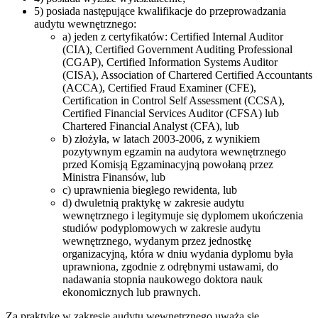
5) posiada następujące kwalifikacje do przeprowadzania
audytu wewnętrznego:
a) jeden z certyfikatów: Certified Internal Auditor
(CIA), Certified Government Auditing Professional
(CGAP), Certified Information Systems Auditor
(CISA), Association of Chartered Certified Accountants
(ACCA), Certified Fraud Examiner (CFE),
Certification in Control Self Assessment (CCSA),
Certified Financial Services Auditor (CFSA) lub
Chartered Financial Analyst (CFA), lub
b) złożyła, w latach 2003-2006, z wynikiem
pozytywnym egzamin na audytora wewnętrznego
przed Komisją Egzaminacyjną powołaną przez
Ministra Finansów, lub
c) uprawnienia biegłego rewidenta, lub
d) dwuletnią praktykę w zakresie audytu
wewnętrznego i legitymuje się dyplomem ukończenia
studiów podyplomowych w zakresie audytu
wewnętrznego, wydanym przez jednostkę
organizacyjną, która w dniu wydania dyplomu była
uprawniona, zgodnie z odrębnymi ustawami, do
nadawania stopnia naukowego doktora nauk
ekonomicznych lub prawnych.
Za praktykę w zakresie audytu wewnętrznego uważa się