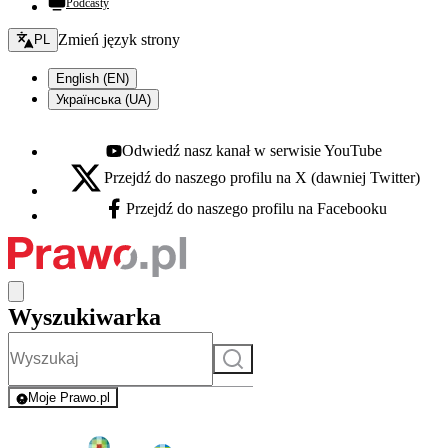
Podcasty
Zmień język - bieżący:
Zmień język strony
PL
English (EN)
Українська (UA)
Odwiedź nasz kanał w serwisie YouTube
Youtube - otwiera się w nowej karcie
Przejdź do naszego profilu na X (dawniej Twitter)
X - otwiera się w nowej karcie
Przejdź do naszego profilu na Facebooku
Facebook - otwiera się w nowej karcie
Wyszukiwarka
Szukaj
Moje Prawo.pl
- rejestracja i logowanie do serwisu