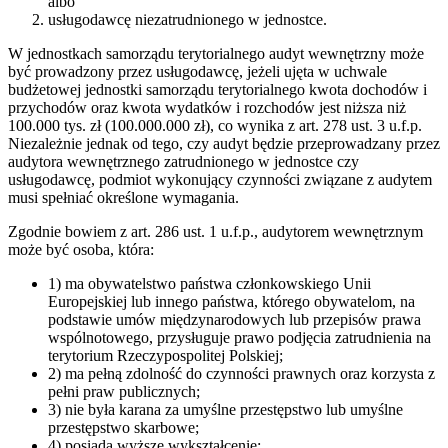
albo
usługodawcę niezatrudnionego w jednostce.
W jednostkach samorządu terytorialnego audyt wewnętrzny może
być prowadzony przez usługodawcę, jeżeli ujęta w uchwale
budżetowej jednostki samorządu terytorialnego kwota dochodów i
przychodów oraz kwota wydatków i rozchodów jest niższa niż
100.000 tys. zł (100.000.000 zł), co wynika z art. 278 ust. 3 u.f.p.
Niezależnie jednak od tego, czy audyt będzie przeprowadzany przez
audytora wewnętrznego zatrudnionego w jednostce czy
usługodawcę, podmiot wykonujący czynności związane z audytem
musi spełniać określone wymagania.
Zgodnie bowiem z art. 286 ust. 1 u.f.p., audytorem wewnętrznym
może być osoba, która:
1) ma obywatelstwo państwa członkowskiego Unii
Europejskiej lub innego państwa, którego obywatelom, na
podstawie umów międzynarodowych lub przepisów prawa
wspólnotowego, przysługuje prawo podjęcia zatrudnienia na
terytorium Rzeczypospolitej Polskiej;
2) ma pełną zdolność do czynności prawnych oraz korzysta z
pełni praw publicznych;
3) nie była karana za umyślne przestępstwo lub umyślne
przestępstwo skarbowe;
4) posiada wyższe wykształcenie;