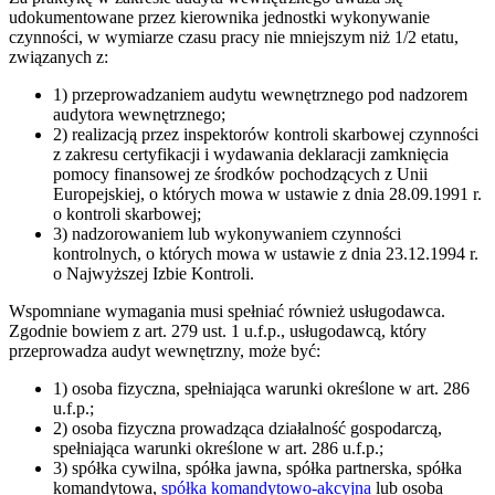
udokumentowane przez kierownika jednostki wykonywanie
czynności, w wymiarze czasu pracy nie mniejszym niż 1/2 etatu,
związanych z:
1) przeprowadzaniem audytu wewnętrznego pod nadzorem
audytora wewnętrznego;
2) realizacją przez inspektorów kontroli skarbowej czynności
z zakresu certyfikacji i wydawania deklaracji zamknięcia
pomocy finansowej ze środków pochodzących z Unii
Europejskiej, o których mowa w ustawie z dnia 28.09.1991 r.
o kontroli skarbowej;
3) nadzorowaniem lub wykonywaniem czynności
kontrolnych, o których mowa w ustawie z dnia 23.12.1994 r.
o Najwyższej Izbie Kontroli.
Wspomniane wymagania musi spełniać również usługodawca.
Zgodnie bowiem z art. 279 ust. 1 u.f.p., usługodawcą, który
przeprowadza audyt wewnętrzny, może być:
1) osoba fizyczna, spełniająca warunki określone w art. 286
u.f.p.;
2) osoba fizyczna prowadząca działalność gospodarczą,
spełniająca warunki określone w art. 286 u.f.p.;
3) spółka cywilna, spółka jawna, spółka partnerska, spółka
komandytowa,
spółka komandytowo-akcyjna
lub osoba