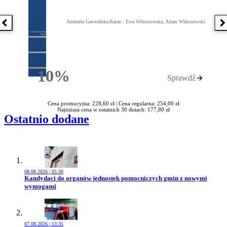
Andrzela Gawrońska-Baran , Ewa Wiktorowska, Adam Wiktorowski
Poprzednia książka
N
10%
Sprawdź
Rabatu
Cena promocyjna: 228,60 zł |
Cena regularna: 254,00 zł
Najniższa cena w ostatnich 30 dniach: 177,80 zł
Ostatnio dodane
08.08.2026 | 05:30
Przejdź do artykułu:
Kandydaci do organów jednostek pomocniczych gmin z nowymi
wymogami
07.08.2026 | 13:35