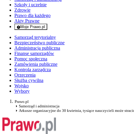
Szkoły i uczelnie
Zdrowie
Prawo dla każdego
Akty Prawne
Moje Prawo.pl
- rejestracja i logowanie do serwisu
Samorząd terytorialny
Bezpieczeństwo publiczne
Administracja publiczna
Finanse samorządów
Pomoc społeczna
Zamówienia publiczne
Kontrola zarządcza
Orzeczenia
Służba cywilna
Wojsko
Wybory
Prawo.pl
Samorząd i administracja
Arkusze organizacyjne do 30 kwietnia, tysiące nauczycieli może straci