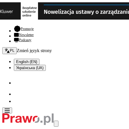
- otwiera się w nowej karcie
Promocje
Newsletter
Podcasty
Zmień język - bieżący:
Zmień język strony
PL
English (EN)
Українська (UA)