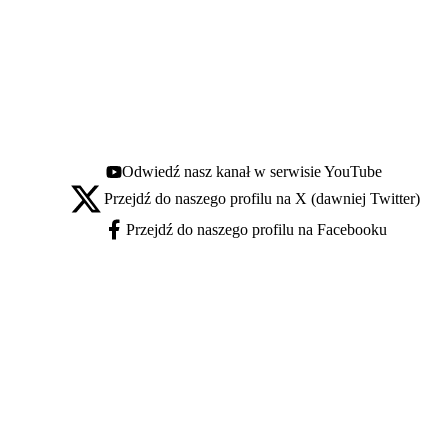
Odwiedź nasz kanał w serwisie YouTube
Youtube - otwiera się w nowej karcie
Przejdź do naszego profilu na X (dawniej Twitter)
X - otwiera się w nowej karcie
Przejdź do naszego profilu na Facebooku
Facebook - otwiera się w nowej karcie