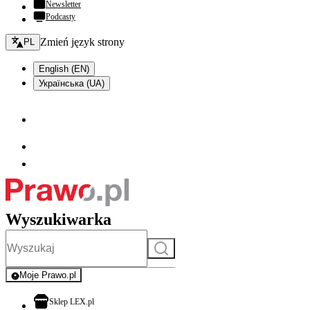
Newsletter
Podcasty
Zmień język - bieżący:
Zmień język strony
PL
English (EN)
Українська (UA)
Wyszukiwarka
Szukaj
Moje Prawo.pl
- rejestracja i logowanie do serwisu
otwiera się w nowej karcie
Sklep LEX.pl