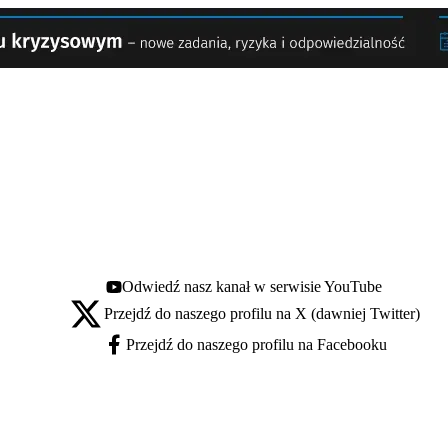
Odwiedź nasz kanał w serwisie YouTube
Youtube - otwiera się w nowej karcie
Przejdź do naszego profilu na X (dawniej Twitter)
X - otwiera się w nowej karcie
Przejdź do naszego profilu na Facebooku
Facebook - otwiera się w nowej karcie