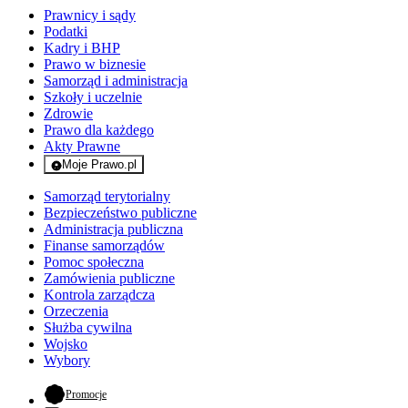
Prawnicy i sądy
Podatki
Kadry i BHP
Prawo w biznesie
Samorząd i administracja
Szkoły i uczelnie
Zdrowie
Prawo dla każdego
Akty Prawne
Moje Prawo.pl
- rejestracja i logowanie do serwisu
Samorząd terytorialny
Bezpieczeństwo publiczne
Administracja publiczna
Finanse samorządów
Pomoc społeczna
Zamówienia publiczne
Kontrola zarządcza
Orzeczenia
Służba cywilna
Wojsko
Wybory
- otwiera się w nowej karcie
Promocje