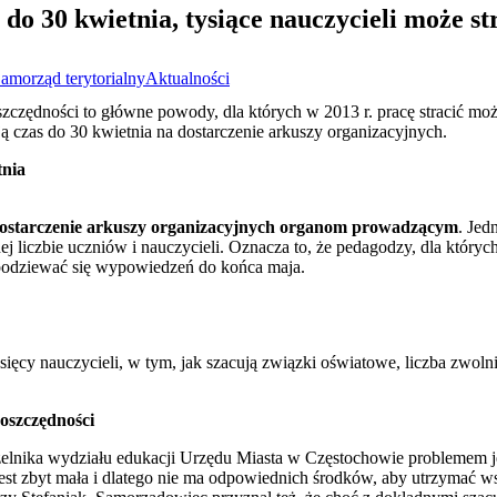
do 30 kwietnia, tysiące nauczycieli może st
amorząd terytorialny
Aktualności
czędności to główne powody, dla których w 2013 r. pracę stracić może
 czas do 30 kwietnia na dostarczenie arkuszy organizacyjnych.
tnia
ostarczenie arkuszy organizacyjnych organom prowadzącym
. Jed
j liczbie uczniów i nauczycieli. Oznacza to, że pedagodzy, dla który
podziewać się wypowiedzeń do końca maja.
ysięcy nauczycieli, w tym, jak szacują związki oświatowe, liczba zwoln
oszczędności
zelnika wydziału edukacji Urzędu Miasta w Częstochowie problemem je
st zbyt mała i dlatego nie ma odpowiednich środków, aby utrzymać 