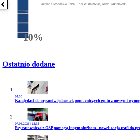
Andrzela Gawrońska-Baran , Ewa Wiktorowska, Adam Wiktorowski
Poprzednia książka
10%
Rabatu
Ostatnio dodane
05:30
Przejdź do artykułu:
Kandydaci do organów jednostek pomocniczych gmin z nowymi wym
07.08.2026 | 13:35
Przejdź do artykułu:
Psy ratownicze z OSP pomogą innym służbom - nowelizacja trafi do pr