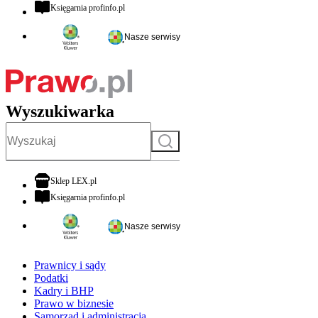
otwiera się w nowej karcie
Księgarnia profinfo.pl
Nasze serwisy
Wyszukiwarka
Szukaj
otwiera się w nowej karcie
Sklep LEX.pl
otwiera się w nowej karcie
Księgarnia profinfo.pl
Nasze serwisy
Prawnicy i sądy
Podatki
Kadry i BHP
Prawo w biznesie
Samorząd i administracja