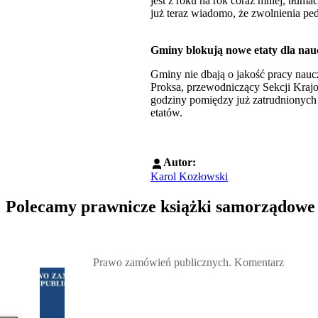
jest z roku na rok coraz mniej, tłum
już teraz wiadomo, że zwolnienia p
Gminy blokują nowe etaty dla nauc
Gminy nie dbają o jakość pracy naucz
Proksa, przewodniczący Sekcji Kra
godziny pomiędzy już zatrudnionych
etatów.
Autor:
Karol Kozłowski
Polecamy prawnicze książki samorządowe
Przejdź do: Prawo zamówień publicznych. Komentarz, Andrzela G
Prawo zamówień publicznych. Komentarz