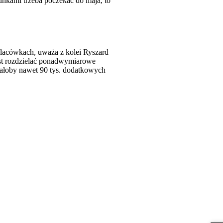
cunkami trzeba poczekać do maja, to
 placówkach, uważa z kolei Ryszard
st rozdzielać ponadwymiarowe
ałoby nawet 90 tys. dodatkowych
 w nowym oknie