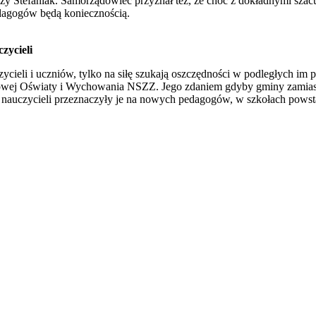
aczy Stefaniak. Samorządowiec przyznał też, że choć z dokładnymi sza
edagogów będą koniecznością.
zycieli
ycieli i uczniów, tylko na siłę szukają oszczędności w podległych im
jowej Oświaty i Wychowania NSZZ. Jego zdaniem gdyby gminy zamia
 nauczycieli przeznaczyły je na nowych pedagogów, w szkołach powst
awrońska-Baran , Ewa Wiktorowska, Adam Wiktorowski - otwiera się