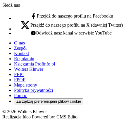
Śledź nas
Przejdź do naszego profilu na Facebooku
facebook - otwiera się w nowej karcie
Przejdź do naszego profilu na X (dawniej Twitter)
x - otwiera się w nowej karcie
Odwiedź nasz kanał w serwisie YouTube
youtube - otwiera się w nowej karcie
O nas
Zespół
Kontakt
Regulamin
Księgarnia Profinfo.pl
Wolters Kluwer
FEPI
FPOP
Mapa strony
Polityka prywatności
Pomoc
Zarządzaj preferencjami plików cookie
© 2026 Wolters Kluwer
Realizacja Ideo Powered by:
CMS Edito