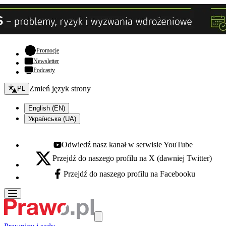
- otwiera się w nowej karcie
Promocje
Newsletter
Podcasty
Zmień język - bieżący:
Zmień język strony
PL
English (EN)
Українська (UA)
Odwiedź nasz kanał w serwisie YouTube
Youtube - otwiera się w nowej karcie
Przejdź do naszego profilu na X (dawniej Twitter)
X - otwiera się w nowej karcie
Przejdź do naszego profilu na Facebooku
Facebook - otwiera się w nowej karcie