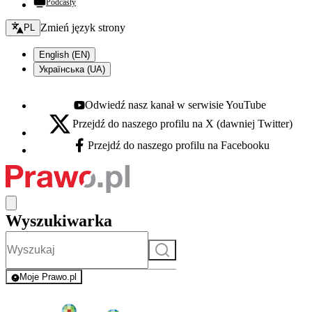
Podcasty
Zmień język - bieżący:
Zmień język strony
PL
English (EN)
Українська (UA)
Odwiedź nasz kanał w serwisie YouTube
Youtube - otwiera się w nowej karcie
Przejdź do naszego profilu na X (dawniej Twitter)
X - otwiera się w nowej karcie
Przejdź do naszego profilu na Facebooku
Facebook - otwiera się w nowej karcie
Wyszukiwarka
Szukaj
Moje Prawo.pl
- rejestracja i logowanie do serwisu