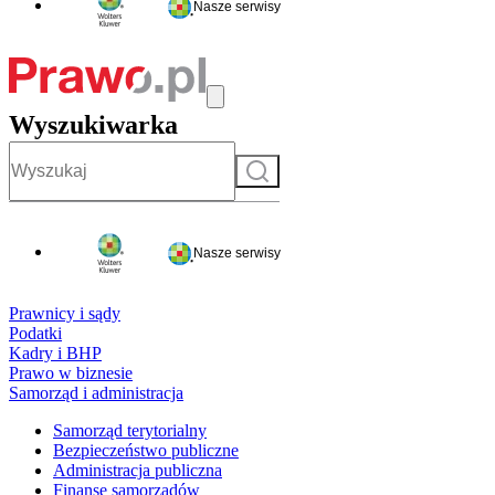
Nasze serwisy
Wyszukiwarka
Szukaj
Nasze serwisy
Prawnicy i sądy
Podatki
Kadry i BHP
Prawo w biznesie
Samorząd i administracja
Samorząd terytorialny
Bezpieczeństwo publiczne
Administracja publiczna
Finanse samorządów