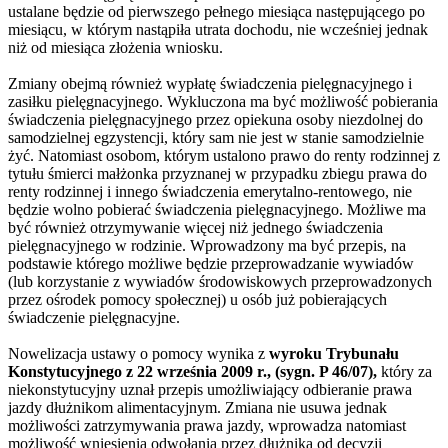
ustalane będzie od pierwszego pełnego miesiąca następującego po
miesiącu, w którym nastąpiła utrata dochodu, nie wcześniej jednak
niż od miesiąca złożenia wniosku.
Zmiany obejmą również wypłatę świadczenia pielęgnacyjnego i
zasiłku pielęgnacyjnego. Wykluczona ma być możliwość pobierania
świadczenia pielęgnacyjnego przez opiekuna osoby niezdolnej do
samodzielnej egzystencji, który sam nie jest w stanie samodzielnie
żyć. Natomiast osobom, którym ustalono prawo do renty rodzinnej z
tytułu śmierci małżonka przyznanej w przypadku zbiegu prawa do
renty rodzinnej i innego świadczenia emerytalno-rentowego, nie
będzie wolno pobierać świadczenia pielęgnacyjnego. Możliwe ma
być również otrzymywanie więcej niż jednego świadczenia
pielęgnacyjnego w rodzinie. Wprowadzony ma być przepis, na
podstawie którego możliwe będzie przeprowadzanie wywiadów
(lub korzystanie z wywiadów środowiskowych przeprowadzonych
przez ośrodek pomocy społecznej) u osób już pobierających
świadczenie pielęgnacyjne.
Nowelizacja ustawy o pomocy wynika z
wyroku Trybunału
Konstytucyjnego z 22 września 2009 r., (sygn. P 46/07),
który za
niekonstytucyjny uznał przepis umożliwiający odbieranie prawa
jazdy dłużnikom alimentacyjnym. Zmiana nie usuwa jednak
możliwości zatrzymywania prawa jazdy, wprowadza natomiast
możliwość wniesienia odwołania przez dłużnika od decyzji