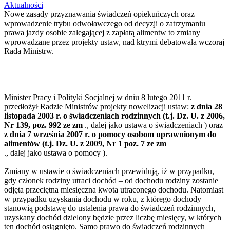
Aktualności
Nowe zasady przyznawania świadczeń opiekuńczych oraz
wprowadzenie trybu odwoławczego od decyzji o zatrzymaniu
prawa jazdy osobie zalegającej z zapłatą alimentw to zmiany
wprowadzane przez projekty ustaw, nad ktrymi debatowała wczoraj
Rada Ministrw.
Minister Pracy i Polityki Socjalnej w dniu 8 lutego 2011 r.
przedłożył Radzie Ministrów projekty nowelizacji ustaw:
z dnia 28
listopada 2003 r. o świadczeniach rodzinnych (t.j. Dz. U. z 2006,
Nr 139, poz. 992 ze zm
., dalej jako ustawa o świadczeniach ) oraz
z dnia 7 września 2007 r. o pomocy osobom uprawnionym do
alimentów (t.j. Dz. U. z 2009, Nr 1 poz. 7 ze zm
., dalej jako ustawa o pomocy ).
Zmiany w ustawie o świadczeniach przewidują, iż w przypadku,
gdy członek rodziny utraci dochód – od dochodu rodziny zostanie
odjęta przeciętna miesięczna kwota utraconego dochodu. Natomiast
w przypadku uzyskania dochodu w roku, z którego dochody
stanowią podstawę do ustalenia prawa do świadczeń rodzinnych,
uzyskany dochód dzielony będzie przez liczbę miesięcy, w których
ten dochód osiągnięto. Samo prawo do świadczeń rodzinnych