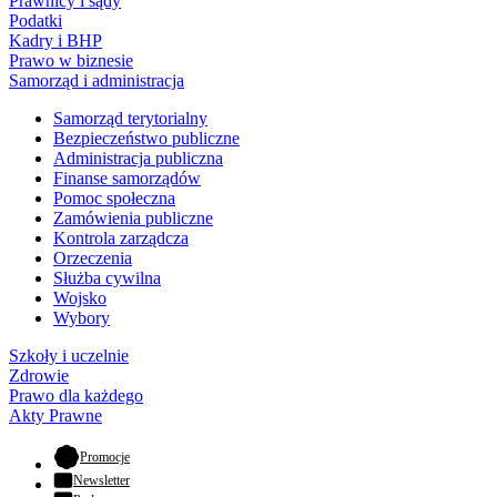
Prawnicy i sądy
Podatki
Kadry i BHP
Prawo w biznesie
Samorząd i administracja
Samorząd terytorialny
Bezpieczeństwo publiczne
Administracja publiczna
Finanse samorządów
Pomoc społeczna
Zamówienia publiczne
Kontrola zarządcza
Orzeczenia
Służba cywilna
Wojsko
Wybory
Szkoły i uczelnie
Zdrowie
Prawo dla każdego
Akty Prawne
- otwiera się w nowej karcie
Promocje
Newsletter