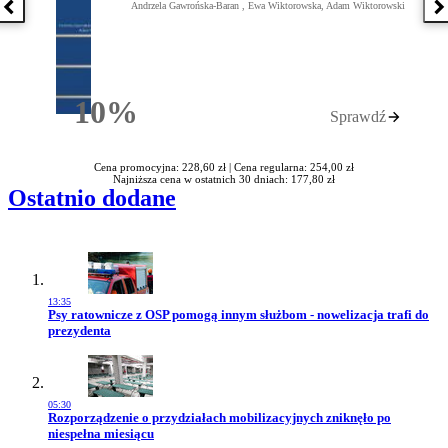
Andrzela Gawrońska-Baran , Ewa Wiktorowska, Adam Wiktorowski
Poprzednia książka
N
10%
Sprawdź
Rabatu
Cena promocyjna: 228,60 zł |
Cena regularna: 254,00 zł
Najniższa cena w ostatnich 30 dniach: 177,80 zł
Ostatnio dodane
13:35
Przejdź do artykułu:
Psy ratownicze z OSP pomogą innym służbom - nowelizacja trafi do
prezydenta
05:30
Przejdź do artykułu:
Rozporządzenie o przydziałach mobilizacyjnych zniknęło po
niespełna miesiącu