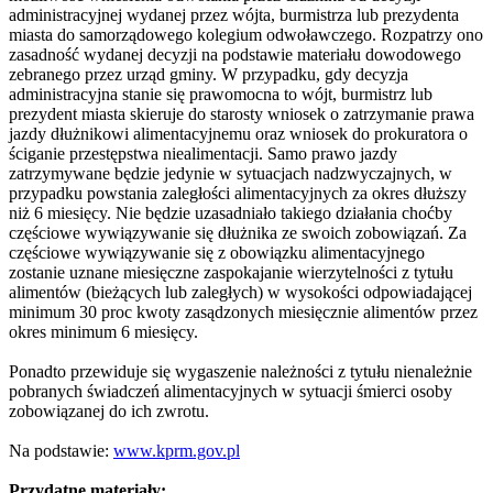
administracyjnej wydanej przez wójta, burmistrza lub prezydenta
miasta do samorządowego kolegium odwoławczego. Rozpatrzy ono
zasadność wydanej decyzji na podstawie materiału dowodowego
zebranego przez urząd gminy. W przypadku, gdy decyzja
administracyjna stanie się prawomocna to wójt, burmistrz lub
prezydent miasta skieruje do starosty wniosek o zatrzymanie prawa
jazdy dłużnikowi alimentacyjnemu oraz wniosek do prokuratora o
ściganie przestępstwa niealimentacji. Samo prawo jazdy
zatrzymywane będzie jedynie w sytuacjach nadzwyczajnych, w
przypadku powstania zaległości alimentacyjnych za okres dłuższy
niż 6 miesięcy. Nie będzie uzasadniało takiego działania choćby
częściowe wywiązywanie się dłużnika ze swoich zobowiązań. Za
częściowe wywiązywanie się z obowiązku alimentacyjnego
zostanie uznane miesięczne zaspokajanie wierzytelności z tytułu
alimentów (bieżących lub zaległych) w wysokości odpowiadającej
minimum 30 proc kwoty zasądzonych miesięcznie alimentów przez
okres minimum 6 miesięcy.
Ponadto przewiduje się wygaszenie należności z tytułu nienależnie
pobranych świadczeń alimentacyjnych w sytuacji śmierci osoby
zobowiązanej do ich zwrotu.
Na podstawie:
www.kprm.gov.pl
Przydatne materiały: