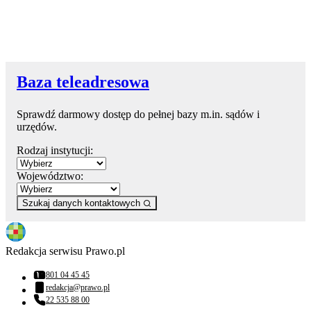
Baza teleadresowa
Sprawdź darmowy dostęp do pełnej bazy m.in. sądów i
urzędów.
Rodzaj instytucji:
Województwo:
Szukaj danych kontaktowych
Redakcja serwisu Prawo.pl
801 04 45 45
Numer telefonu:
redakcja@prawo.pl
Adres email:
22 535 88 00
Numer telefonu: