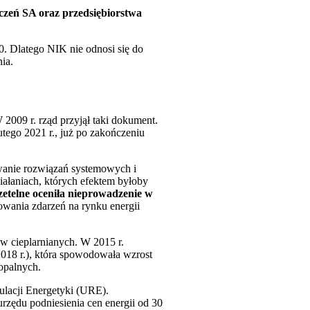
czeń SA oraz przedsiębiorstwa
0. Dlatego NIK nie odnosi się do
ia.
2009 r. rząd przyjął taki dokument.
utego 2021 r., już po zakończeniu
wanie rozwiązań systemowych i
iałaniach, których efektem byłoby
etelne oceniła nieprowadzenie w
wania zdarzeń na rynku energii
w cieplarnianych. W 2015 r.
018 r.), która spowodowała wzrost
opalnych.
ulacji Energetyki (URE).
rzędu podniesienia cen energii od 30