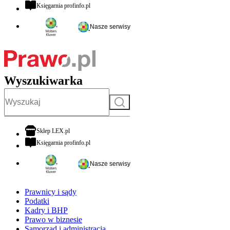
otwiera się w nowej karcie
Księgarnia profinfo.pl
Nasze serwisy
Wyszukiwarka
Szukaj
otwiera się w nowej karcie
Sklep LEX.pl
otwiera się w nowej karcie
Księgarnia profinfo.pl
Nasze serwisy
Prawnicy i sądy
Podatki
Kadry i BHP
Prawo w biznesie
Samorząd i administracja