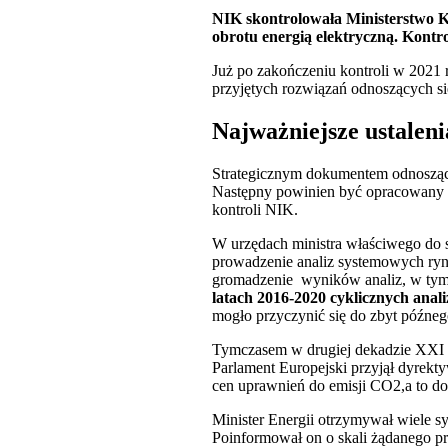
NIK skontrolowała Ministerstwo K
obrotu energią elektryczną. Kontro
Już po zakończeniu kontroli w 2021 
przyjętych rozwiązań odnoszących się
Najważniejsze ustaleni
Strategicznym dokumentem odnoszącym
Następny powinien być opracowany w c
kontroli NIK.
W urzędach ministra właściwego do 
prowadzenie analiz systemowych rynku
gromadzenie wyników analiz, w tym 
latach 2016-2020 cyklicznych anali
mogło przyczynić się do zbyt późneg
Tymczasem w drugiej dekadzie XXI w
Parlament Europejski przyjął dyrekt
cen uprawnień do emisji CO2,a to do
Minister Energii otrzymywał wiele s
Poinformował on o skali żądanego pr