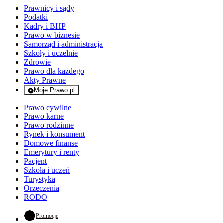
Prawnicy i sądy
Podatki
Kadry i BHP
Prawo w biznesie
Samorząd i administracja
Szkoły i uczelnie
Zdrowie
Prawo dla każdego
Akty Prawne
Moje Prawo.pl
- rejestracja i logowanie do serwisu
Prawo cywilne
Prawo karne
Prawo rodzinne
Rynek i konsument
Domowe finanse
Emerytury i renty
Pacjent
Szkoła i uczeń
Turystyka
Orzeczenia
RODO
- otwiera się w nowej karcie
Promocje