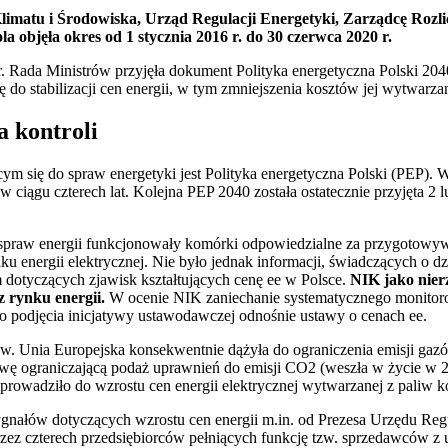
limatu i Środowiska, Urząd Regulacji Energetyki, Zarządcę Rozli
la objęła okres od 1 stycznia 2016 r. do 30 czerwca 2020 r.
r. Rada Ministrów przyjęła dokument Polityka energetyczna Polski 204
 do stabilizacji cen energii, w tym zmniejszenia kosztów jej wytwarzan
a kontroli
 się do spraw energetyki jest Polityka energetyczna Polski (PEP). W 
iągu czterech lat. Kolejna PEP 2040 została ostatecznie przyjęta 2 l
spraw energii funkcjonowały komórki odpowiedzialne za przygotowy
 energii elektrycznej. Nie było jednak informacji, świadczących o dz
dotyczących zjawisk kształtujących cenę ee w Polsce.
NIK jako nierz
z rynku energii.
W ocenie NIK zaniechanie systematycznego monitoro
o podjęcia inicjatywy ustawodawczej odnośnie ustawy o cenach ee.
. Unia Europejska konsekwentnie dążyła do ograniczenia emisji gazó
ywę ograniczającą podaż uprawnień do emisji CO2 (weszła w życie w 2
prowadziło do wzrostu cen energii elektrycznej wytwarzanej z paliw k
ygnałów dotyczących wzrostu cen energii m.in. od Prezesa Urzędu Reg
zez czterech przedsiębiorców pełniących funkcję tzw. sprzedawców z u