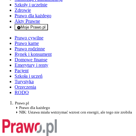
Szkoły i uczelnie
Zdrowie
Prawo dla każdego
Akty Prawne
Moje Prawo.pl
- rejestracja i logowanie do serwisu
Prawo cywilne
Prawo karne
Prawo rodzinne
Rynek i konsument
Domowe finanse
Emerytury i renty
Pacjent
Szkoła i uczeń
Turystyka
Orzeczenia
RODO
Prawo.pl
Prawo dla każdego
NIK: Ustawa miała wstrzymać wzrost cen energii, ale tego nie zrobiła