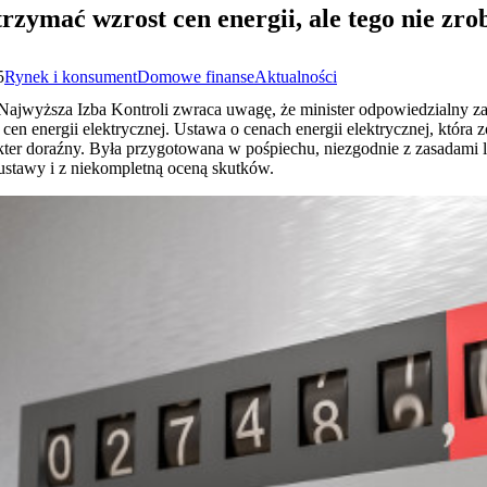
zymać wzrost cen energii, ale tego nie zrob
5
Rynek i konsument
Domowe finanse
Aktualności
ajwyższa Izba Kontroli zwraca uwagę, że minister odpowiedzialny za
n energii elektrycznej. Ustawa o cenach energii elektrycznej, która 
akter doraźny. Była przygotowana w pośpiechu, niezgodnie z zasadami leg
ustawy i z niekompletną oceną skutków.