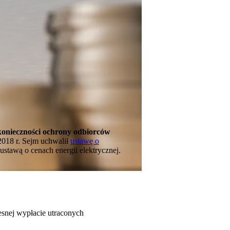
 konieczności ochrony odbiorców
2018 r. Sejm uchwalił
ustawę o
stawą o cenach energii elektrycznej.
esnej wypłacie utraconych