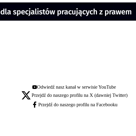
Odwiedź nasz kanał w serwisie YouTube
Youtube - otwiera się w nowej karcie
Przejdź do naszego profilu na X (dawniej Twitter)
X - otwiera się w nowej karcie
Przejdź do naszego profilu na Facebooku
Facebook - otwiera się w nowej karcie