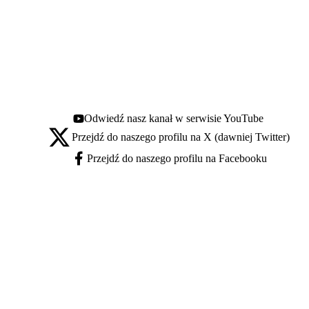
Odwiedź nasz kanał w serwisie YouTube
Youtube - otwiera się w nowej karcie
Przejdź do naszego profilu na X (dawniej Twitter)
X - otwiera się w nowej karcie
Przejdź do naszego profilu na Facebooku
Facebook - otwiera się w nowej karcie