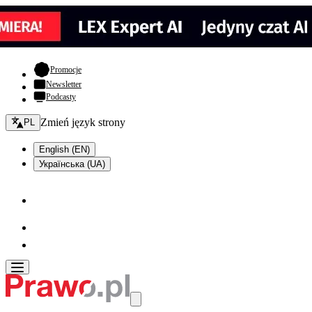
- otwiera się w nowej karcie
Promocje
Newsletter
Podcasty
Zmień język - bieżący:
Zmień język strony
PL
English (EN)
Українська (UA)