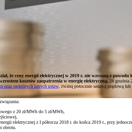
iał, że ceny energii elektrycznej w 2019 r. nie wzrosną z powodu
 wzrostem kosztów zaopatrzenia w energię elektryczną.
28 grudnia 
 oraz niektórych innych ustaw
, zwaną potocznie ustawą prądową lub u
związania:
owego z 20 zł/MWh do 5 zł/MWh,
jściowej,
gii elektrycznej z I półrocza 2018 r. do końca 2019 r., przy jednocz
 obrotu.