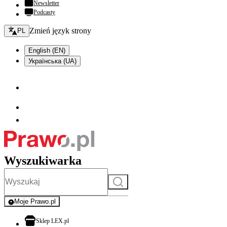
Newsletter
Podcasty
Zmień język - bieżący:
Zmień język strony
PL
English (EN)
Українська (UA)
Wyszukiwarka
Szukaj
Moje Prawo.pl
- rejestracja i logowanie do serwisu
otwiera się w nowej karcie
Sklep LEX.pl