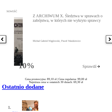
Przejdź do: Z ARCHIWUM X. Śledztwa w sprawach o zabójstwa, w 
NOWOŚĆ
Z ARCHIWUM X. Śledztwa w sprawach o
zabójstwa, w których nie wykryto sprawcy
Poprzednia książka
N
Michał Gabriel-Węglowski, Paweł Waszkiewicz
10%
Sprawdź
Rabatu
Cena promocyjna: 89,10 zł |
Cena regularna: 99,00 zł
Najniższa cena w ostatnich 30 dniach: 69,30 zł
Ostatnio dodane