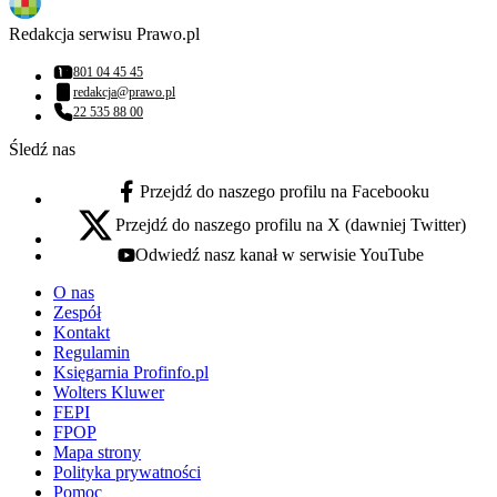
Redakcja serwisu Prawo.pl
801 04 45 45
Numer telefonu:
redakcja@prawo.pl
Adres email:
22 535 88 00
Numer telefonu:
Śledź nas
Przejdź do naszego profilu na Facebooku
facebook - otwiera się w nowej karcie
Przejdź do naszego profilu na X (dawniej Twitter)
x - otwiera się w nowej karcie
Odwiedź nasz kanał w serwisie YouTube
youtube - otwiera się w nowej karcie
O nas
Zespół
Kontakt
Regulamin
Księgarnia Profinfo.pl
Wolters Kluwer
FEPI
FPOP
Mapa strony
Polityka prywatności
Pomoc