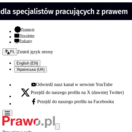
- otwiera się w nowej karcie
Promocje
Newsletter
Podcasty
Zmień język - bieżący:
Zmień język strony
PL
English (EN)
Українська (UA)
Odwiedź nasz kanał w serwisie YouTube
Youtube - otwiera się w nowej karcie
Przejdź do naszego profilu na X (dawniej Twitter)
X - otwiera się w nowej karcie
Przejdź do naszego profilu na Facebooku
Facebook - otwiera się w nowej karcie