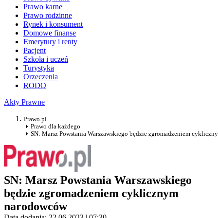
Prawo karne
Prawo rodzinne
Rynek i konsument
Domowe finanse
Emerytury i renty
Pacjent
Szkoła i uczeń
Turystyka
Orzeczenia
RODO
Akty Prawne
Prawo.pl
Prawo dla każdego
SN: Marsz Powstania Warszawskiego będzie zgromadzeniem cyklicz
SN: Marsz Powstania Warszawskiego
będzie zgromadzeniem cyklicznym
narodowców
Data dodania: 22.06.2023 | 07:30