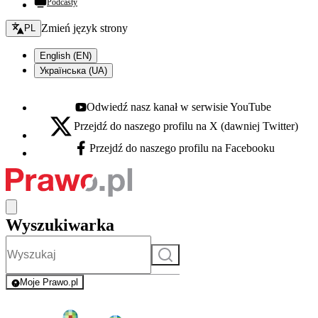
Podcasty
Zmień język - bieżący:
Zmień język strony
PL
English (EN)
Українська (UA)
Odwiedź nasz kanał w serwisie YouTube
Youtube - otwiera się w nowej karcie
Przejdź do naszego profilu na X (dawniej Twitter)
X - otwiera się w nowej karcie
Przejdź do naszego profilu na Facebooku
Facebook - otwiera się w nowej karcie
Wyszukiwarka
Szukaj
Moje Prawo.pl
- rejestracja i logowanie do serwisu