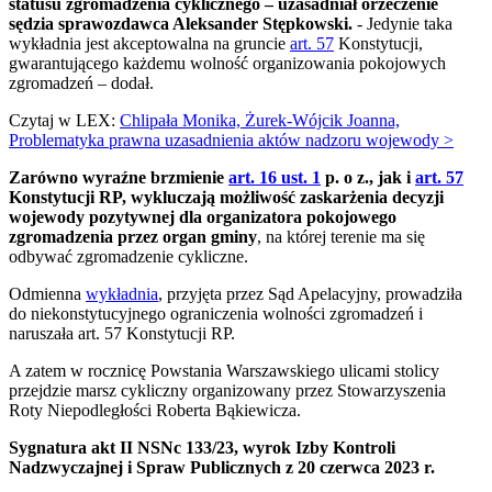
statusu zgromadzenia cyklicznego – uzasadniał orzeczenie
sędzia sprawozdawca Aleksander Stępkowski.
- Jedynie taka
wykładnia jest akceptowalna na gruncie
art. 57
Konstytucji,
gwarantującego każdemu wolność organizowania pokojowych
zgromadzeń – dodał.
Czytaj w LEX:
Chlipała Monika, Żurek-Wójcik Joanna,
Problematyka prawna uzasadnienia aktów nadzoru wojewody >
Zarówno wyraźne brzmienie
art. 16 ust. 1
p. o z., jak i
art. 57
Konstytucji RP, wykluczają możliwość zaskarżenia decyzji
wojewody pozytywnej dla organizatora pokojowego
zgromadzenia przez organ gminy
, na której terenie ma się
odbywać zgromadzenie cykliczne.
Odmienna
wykładnia
, przyjęta przez Sąd Apelacyjny, prowadziła
do niekonstytucyjnego ograniczenia wolności zgromadzeń i
naruszała art. 57 Konstytucji RP.
A zatem w rocznicę Powstania Warszawskiego ulicami stolicy
przejdzie marsz cykliczny organizowany przez Stowarzyszenia
Roty Niepodległości Roberta Bąkiewicza.
Sygnatura akt ​II NSNc 133/23, wyrok Izby Kontroli
Nadzwyczajnej i Spraw Publicznych z 20 czerwca 2023 r.