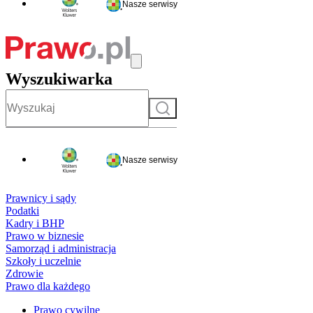
Nasze serwisy
Wyszukiwarka
Szukaj
Nasze serwisy
Prawnicy i sądy
Podatki
Kadry i BHP
Prawo w biznesie
Samorząd i administracja
Szkoły i uczelnie
Zdrowie
Prawo dla każdego
Prawo cywilne