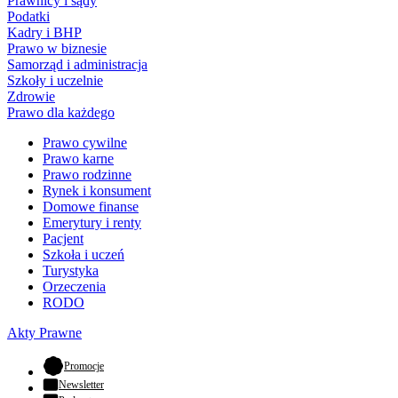
Prawnicy i sądy
Podatki
Kadry i BHP
Prawo w biznesie
Samorząd i administracja
Szkoły i uczelnie
Zdrowie
Prawo dla każdego
Prawo cywilne
Prawo karne
Prawo rodzinne
Rynek i konsument
Domowe finanse
Emerytury i renty
Pacjent
Szkoła i uczeń
Turystyka
Orzeczenia
RODO
Akty Prawne
- otwiera się w nowej karcie
Promocje
Newsletter