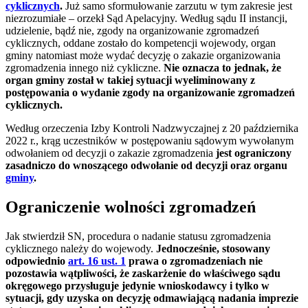
cyklicznych
.
Już samo sformułowanie zarzutu w tym zakresie jest
niezrozumiałe – orzekł Sąd Apelacyjny. Według sądu II instancji,
udzielenie, bądź nie, zgody na organizowanie zgromadzeń
cyklicznych, oddane zostało do kompetencji wojewody, organ
gminy natomiast może wydać decyzję o zakazie organizowania
zgromadzenia innego niż cykliczne.
Nie oznacza to jednak, że
organ gminy został w takiej sytuacji wyeliminowany z
postępowania o wydanie zgody na organizowanie zgromadzeń
cyklicznych.
Według orzeczenia Izby Kontroli Nadzwyczajnej z 20 października
2022 r., krąg uczestników w postępowaniu sądowym wywołanym
odwołaniem od decyzji o zakazie zgromadzenia
jest ograniczony
zasadniczo do wnoszącego odwołanie od decyzji oraz organu
gminy
.
Ograniczenie wolności zgromadzeń
Jak stwierdził SN, procedura o nadanie statusu zgromadzenia
cyklicznego należy do wojewody.
Jednocześnie, stosowany
odpowiednio
art. 16 ust. 1
prawa o zgromadzeniach nie
pozostawia wątpliwości, że zaskarżenie do właściwego sądu
okręgowego przysługuje jedynie wnioskodawcy i tylko w
sytuacji, gdy uzyska on decyzję odmawiającą nadania imprezie