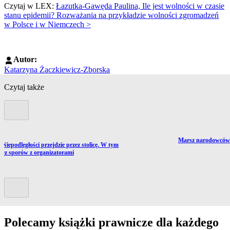
Czytaj w LEX:
Łazutka-Gawęda Paulina, Ile jest wolności w czasie
stanu epidemii? Rozważania na przykładzie wolności zgromadzeń
w Polsce i w Niemczech >
Autor:
Katarzyna Żaczkiewicz-Zborska
Czytaj także
Poprzedni slide
Przejdź do artykułu
Marsz narodowców 
ź do artykułu:
Niepodległości przejdzie przez stolicę. W tym
bez sporów z organizatorami
Kolejny slide
Polecamy książki prawnicze dla każdego