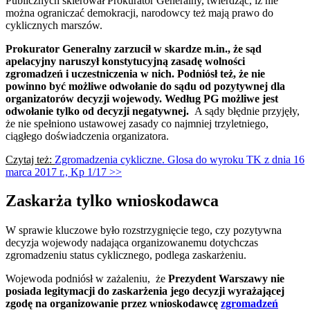
Publicznych skierował Prokurator Generalny, twierdząc, iż
nie
można ograniczać demokracji, narodowcy też mają prawo do
cyklicznych marszów.
Prokurator Generalny zarzucił w skardze m.in., że sąd
apelacyjny naruszył konstytucyjną zasadę wolności
zgromadzeń i uczestniczenia w nich. Podniósł też, że nie
powinno być możliwe odwołanie do sądu od pozytywnej dla
organizatorów decyzji wojewody. Według PG możliwe jest
odwołanie tylko od decyzji negatywnej.
A sądy błędnie przyjęły,
że nie spełniono ustawowej zasady co najmniej trzyletniego,
ciągłego doświadczenia organizatora.
Czytaj też:
Zgromadzenia cykliczne. Glosa do wyroku TK z dnia 16
marca 2017 r., Kp 1/17 >>
Zaskarża tylko wnioskodawca
W sprawie kluczowe było rozstrzygnięcie tego, czy pozytywna
decyzja wojewody nadająca organizowanemu dotychczas
zgromadzeniu status cyklicznego, podlega zaskarżeniu.
Wojewoda podniósł w zażaleniu, że
Prezydent Warszawy nie
posiada legitymacji do zaskarżenia jego decyzji wyrażającej
zgodę na organizowanie przez wnioskodawcę
zgromadzeń