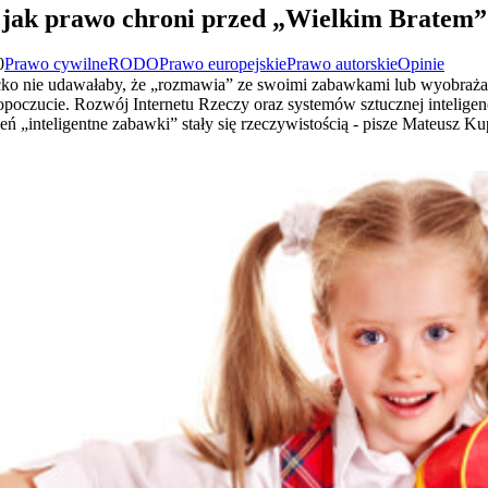
– jak prawo chroni przed „Wielkim Bratem”
0
Prawo cywilne
RODO
Prawo europejskie
Prawo autorskie
Opinie
cko nie udawałaby, że „rozmawia” ze swoimi zabawkami lub wyobrażał
poczucie. Rozwój Internetu Rzeczy oraz systemów sztucznej inteligenc
eń „inteligentne zabawki” stały się rzeczywistością - pisze Mateusz K