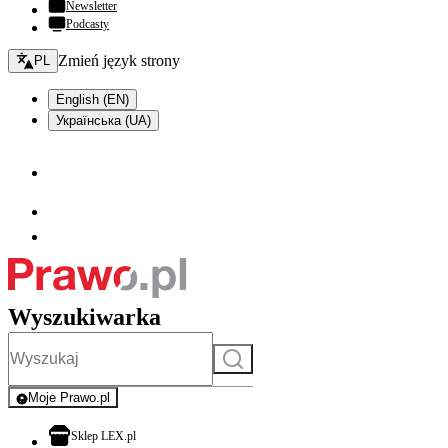
Newsletter
Podcasty
Zmień język - bieżący:
Zmień język strony
PL
English (EN)
Українська (UA)
Wyszukiwarka
Szukaj
Moje Prawo.pl
- rejestracja i logowanie do serwisu
otwiera się w nowej karcie
Sklep LEX.pl