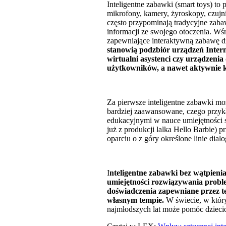
Inteligentne zabawki (smart toys) to
mikrofony, kamery, żyroskopy, czujn
często przypominają tradycyjne zab
informacji ze swojego otoczenia. Wśr
zapewniające interaktywną zabawę dzi
stanowią podzbiór urządzeń Intern
wirtualni asystenci czy urządzeni
użytkowników, a nawet aktywnie k
Za pierwsze inteligentne zabawki moż
bardziej zaawansowane, czego przykł
edukacyjnymi w nauce umiejętności s
już z produkcji lalka Hello Barbie
oparciu o z góry określone linie di
I
nteligentne zabawki bez wątpieni
umiejętności rozwiązywania prob
doświadczenia zapewniane przez t
własnym tempie.
W świecie, w który
najmłodszych lat może pomóc dziecio