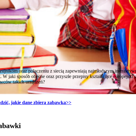
jnikom oraz połączeniu z siecią zapewniają najmłodszym interaktywn
t. W jaki sposób obecne oraz przyszłe przepisy kształtujące europejsk
wców takich urządzeń?
dzić, jakie dane zbiera zabawka
>>
zabawki