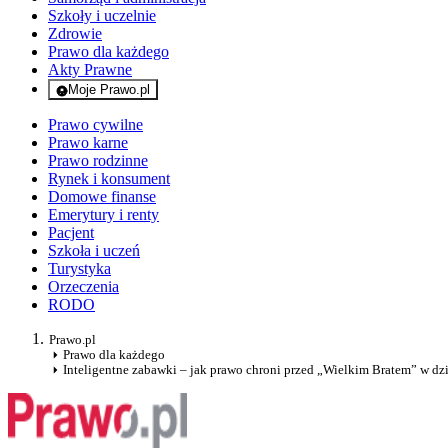
Szkoły i uczelnie
Zdrowie
Prawo dla każdego
Akty Prawne
Moje Prawo.pl
- rejestracja i logowanie do serwisu
Prawo cywilne
Prawo karne
Prawo rodzinne
Rynek i konsument
Domowe finanse
Emerytury i renty
Pacjent
Szkoła i uczeń
Turystyka
Orzeczenia
RODO
Prawo.pl
Prawo dla każdego
Inteligentne zabawki – jak prawo chroni przed „Wielkim Bratem” w d