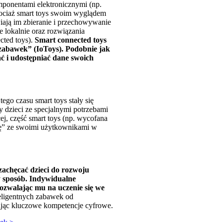
omponentami elektronicznymi (np.
hociaż smart toys swoim wyglądem
iają im zbieranie i przechowywanie
e lokalnie oraz rozwiązania
cted toys).
Smart connected toys
 zabawek” (IoToys). Podobnie jak
ć i udostępniać dane swoich
ego czasu smart toys stały się
 dzieci ze specjalnymi potrzebami
j, część smart toys (np. wycofana
ię” ze swoimi użytkownikami w
zachęcać dzieci do rozwoju
 sposób. Indywidualne
ozwalając mu na uczenie się we
teligentnych zabawek od
tując kluczowe kompetencje cyfrowe.