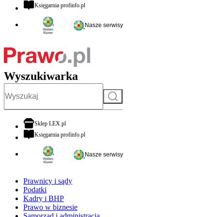
otwiera się w nowej karcie
Księgarnia profinfo.pl
Nasze serwisy
Wyszukiwarka
Szukaj
otwiera się w nowej karcie
Sklep LEX.pl
otwiera się w nowej karcie
Księgarnia profinfo.pl
Nasze serwisy
Prawnicy i sądy
Podatki
Kadry i BHP
Prawo w biznesie
Samorząd i administracja