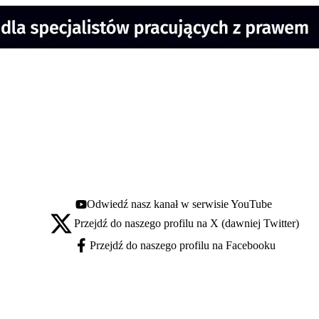
Odwiedź nasz kanał w serwisie YouTube
Youtube - otwiera się w nowej karcie
Przejdź do naszego profilu na X (dawniej Twitter)
X - otwiera się w nowej karcie
Przejdź do naszego profilu na Facebooku
Facebook - otwiera się w nowej karcie