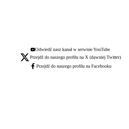
Odwiedź nasz kanał w serwisie YouTube
Youtube - otwiera się w nowej karcie
Przejdź do naszego profilu na X (dawniej Twitter)
X - otwiera się w nowej karcie
Przejdź do naszego profilu na Facebooku
Facebook - otwiera się w nowej karcie