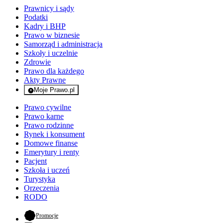
Prawnicy i sądy
Podatki
Kadry i BHP
Prawo w biznesie
Samorząd i administracja
Szkoły i uczelnie
Zdrowie
Prawo dla każdego
Akty Prawne
Moje Prawo.pl
- rejestracja i logowanie do serwisu
Prawo cywilne
Prawo karne
Prawo rodzinne
Rynek i konsument
Domowe finanse
Emerytury i renty
Pacjent
Szkoła i uczeń
Turystyka
Orzeczenia
RODO
- otwiera się w nowej karcie
Promocje