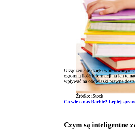
Urządzenia te dzięki wbudowanym czu
ogromną ilość informacji na ich tema
wpływać na obowiązki prawne dosta
Źródło: iStock
Co wie o nas Barbie? Lepiej spraw
Czym są inteligentne 