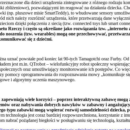
 przeznaczone dla dzieci urządzenia zintegrowane z różnego rodzaju k
iki zbliżeniowe), pozwalającymi im reagować na działania dziecka. C
awki (np. pluszowe misie SmartTeddy), to wbudowane sensory umożliw
ód nich należy rozróżnić urządzenia, które przetwarzają dane wyłączni
eciom dzięki połączeniu z siecią (tzw. connected toys lub smart conne
etu Rzeczy i często są określane jako rozwiązania tzw. „internetu
a do noszenia (tzw. wearables) mogą one przechowywać, przetwarza
omunikować się z dziećmi.
na uznać powstałe pod koniec lat 90-tych Tamagotchi oraz Furby. Od t
adem jest m.in. QTrobot – wielofunkcyjny robot społeczny wspierający
połecznych oraz umożliwiający monitorowanie ich postępów. Co więce
) przy pomocy oprogramowania do rozpoznawania mowy „komunikuje s
alogowe i algorytmy uczenia maszynowego.
a zapewniają wiele korzyści – poprzez interaktywną zabawę mogą 
lemów oraz nabywania dobrych nawyków w zabawny i angażujący
ego typu zabawki mogą wspierać rozwój samodzielności dziecka, p
m technologia jest coraz bardziej rozpowszechniona, korzystanie z in
m nabrać pożądanej biegłości w posługiwaniu się technologią, kształ