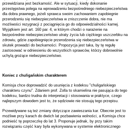
przewidziana jest bezkarność. Ale w sytuacji, kiedy dokonanie
przestępstwa polega na wprowadzeniu bezpośredniego niebezpieczeństwa
dla dobra prawnego, jeżeli sprawca swoim zachowaniem zapobiegnie
przerodzeniu się niebezpieczeństwa w zniszczenie dobra, nie ma
możliwości rezygnacji z pociągnięcia go do odpowiedzialności karnej.
Wyjątkiem jest art. 160 par. 4, w którym chodzi o narażenie na
bezpośrednie niebezpieczeństwo utraty życia lub ciężkiego uszczerbku na
zdrowiu, gdzie zapobiegnięcie przerodzenia się niebezpieczeństwa w
skutek prowadzi do bezkarności. Propozycja jest taka, by tę regułę
zastosować w odniesieniu do wszystkich sprawców, którzy dobrowolnie
uchylą grożące niebezpieczeństwo.
Koniec z chuligańskim charakterem
Komisja chce doprowadzić do usunięcia z kodeksu "chuligańskiego
charakteru czynu". Zdaniem prof. Zolla to skamielina nie pasująca do tego
kodeksu, bardzo trudna do interpretacji i stosowania w praktyce, czego
najlepszym dowodem jest to, że sędziowie nie stosują tego przepisu.
Przewidywane są też zmiany dotyczące zawieszania kar. Obecnie jest to
możliwe przy karach do dwóch lat pozbawienia wolności, a Komisja chce
podnieść tę poprzeczkę do lat 3. Proponuje jednak, by przy takim
rozwiązaniu część kary była wykonywana w systemie elektronicznego