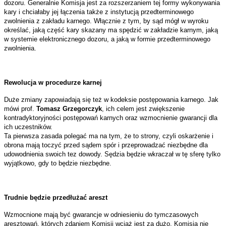
dozoru. Generalnie Komisja jest za rozszerzaniem tej formy wykonywania
kary i chciałaby jej łączenia także z instytucją przedterminowego
zwolnienia z zakładu karnego. Włącznie z tym, by sąd mógł w wyroku
określać, jaką część kary skazany ma spędzić w zakładzie karnym, jaką
w systemie elektronicznego dozoru, a jaką w formie przedterminowego
zwolnienia.
Rewolucja w procedurze karnej
Duże zmiany zapowiadają się też w kodeksie postępowania karnego. Jak
mówi prof.
Tomasz Grzegorczyk
, ich celem jest zwiększenie
kontradyktoryjności postępowań karnych oraz wzmocnienie gwarancji dla
ich uczestników.
Ta pierwsza zasada polegać ma na tym, że to strony, czyli oskarżenie i
obrona mają toczyć przed sądem spór i przeprowadzać niezbędne dla
udowodnienia swoich tez dowody. Sędzia będzie wkraczał w tę sferę tylko
wyjątkowo, gdy to będzie niezbędne.
Trudnie będzie przedłużać areszt
Wzmocnione mają być gwarancje w odniesieniu do tymczasowych
aresztowań, których zdaniem Komisji wciąż jest za dużo. Komisja nie