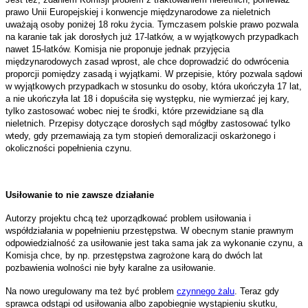
prawo Unii Europejskiej i konwencje międzynarodowe za nieletnich
uważają osoby poniżej 18 roku życia. Tymczasem polskie prawo pozwala
na karanie tak jak dorosłych już 17-latków, a w wyjątkowych przypadkach
nawet 15-latków. Komisja nie proponuje jednak przyjęcia
międzynarodowych zasad wprost, ale chce doprowadzić do odwrócenia
proporcji pomiędzy zasadą i wyjątkami. W przepisie, który pozwala sądowi
w wyjątkowych przypadkach w stosunku do osoby, która ukończyła 17 lat,
a nie ukończyła lat 18 i dopuściła się występku, nie wymierzać jej kary,
tylko zastosować wobec niej te środki, które przewidziane są dla
nieletnich. Przepisy dotyczące dorosłych sąd mógłby zastosować tylko
wtedy, gdy przemawiają za tym stopień demoralizacji oskarżonego i
okoliczności popełnienia czynu.
Usiłowanie to nie zawsze działanie
Autorzy projektu chcą też uporządkować problem usiłowania i
współdziałania w popełnieniu przestępstwa. W obecnym stanie prawnym
odpowiedzialność za usiłowanie jest taka sama jak za wykonanie czynu, a
Komisja chce, by np. przestępstwa zagrożone karą do dwóch lat
pozbawienia wolności nie były karalne za usiłowanie.
Na nowo uregulowany ma też być problem
czynnego żalu
. Teraz gdy
sprawca odstąpi od usiłowania albo zapobiegnie wystąpieniu skutku,