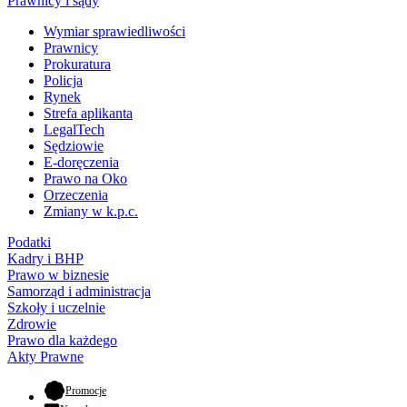
Prawnicy i sądy
Wymiar sprawiedliwości
Prawnicy
Prokuratura
Policja
Rynek
Strefa aplikanta
LegalTech
Sędziowie
E-doręczenia
Prawo na Oko
Orzeczenia
Zmiany w k.p.c.
Podatki
Kadry i BHP
Prawo w biznesie
Samorząd i administracja
Szkoły i uczelnie
Zdrowie
Prawo dla każdego
Akty Prawne
- otwiera się w nowej karcie
Promocje