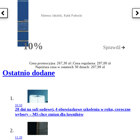
Poprzednia książka
N
Mateusz Jakubik, Rafał Prabucki
10%
Sprawdź
Rabatu
Cena promocyjna: 267,30 zł |
Cena regularna: 297,00 zł
Najniższa cena w ostatnich 30 dniach: 207,90 zł
Ostatnio dodane
16:10
Przejdź do artykułu:
20 dni na sali sądowej, 4 obowiązkowe szkolenia w roku, coroczne
wybory – MS chce zmian dla ławników
11:29