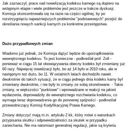
Jak zaznaczył, prace nad nowelizacją kodeksu karnego są dopiero na
wstępnym etapie i wiele problemów jest jeszcze w trakcie dyskusji.
Komisja skoncentrowała się na razie na części ogólnej, by po
rozstrzygnięciu najważniejszych problemów "podstawowych" przejść do
określania nowych sankcji karnych za konkretne przestępstwa.
Dużo przypadkowych zmian
Wiadomo już jednak, że Komisja dążyć będzie do uporządkowania
wewnętrznego kodeksu. To jest konieczne - podkreślał prof. Zoll -
ponieważ w ciągu 15 lat obowiązywania obecny kodeks był zmieniany już
60 razy. Najwięcej nowelizacji było, bo aż 14 było w 2010 roku, ale w
następnym też dużo, bo 11. W ostatnich latach dochodziło nawet
dwukrotnie do takich sytuacji, że w ciągu jednego dnia kodeks karny był
zmieniany dwukrotnie, i nie były to zmiany ze sobą skorelowane. - Takie
zmiany, w większości "punktowe" i wprowadzane w reakcji na jakieś
wydarzenia, doprowadziły do wewnętrznego rozchwiania kodeksu, co
wymaga teraz doprowadzenia go do ponownej spójności - podkreślał
przewodniczący Komisji Kodyfikacyjnej Prawa Karnego.
Zmiany dotyczyć mają m.in. artykułu 2 kk, który mówi o warunkach
przypisania skutku i odpowiedzialności za skutek w przypadku
zaniechania. Nie ma natomiast generalnej regulacji, jakie są kryteria