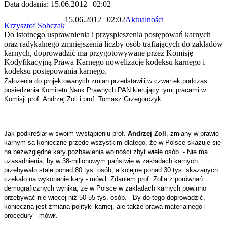
Data dodania: 15.06.2012 | 02:02
15.06.2012 | 02:02
Aktualności
Krzysztof Sobczak
Do istotnego usprawnienia i przyspieszenia postępowań karnych
oraz radykalnego zmniejszenia liczby osób trafiających do zakładów
karnych, doprowadzić ma przygotowywane przez Komisję
Kodyfikacyjną Prawa Karnego nowelizacje kodeksu karnego i
kodeksu postępowania karnego.
Założenia do projektowanych zmian przedstawili w czwartek podczas
posiedzenia Komitetu Nauk Prawnych PAN kierujący tymi pracami w
Komisji prof. Andrzej Zoll i prof. Tomasz Grzegorczyk.
Jak podkreślał w swoim wystąpieniu prof.
Andrzej Zoll
, zmiany w prawie
karnym są konieczne przede wszystkim dlatego, że w Polsce skazuje się
na bezwzględne kary pozbawienia wolności zbyt wiele osób. - Nie ma
uzasadnienia, by w 38-milionowym państwie w zakładach karnych
przebywało stale ponad 80 tys. osób, a kolejne ponad 30 tys. skazanych
czekało na wykonanie kary - mówił. Zdaniem prof. Zolla z porównań
demograficznych wynika, że w Polsce w zakładach karnych powinno
przebywać nie więcej niż 50-55 tys. osób. - By do tego doprowadzić,
konieczna jest zmiana polityki karnej, ale także prawa materialnego i
procedury - mówił.