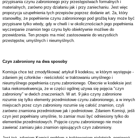
przypisania czynu zabronionego przy przestępstwach formalnych i
materialnych, zarówno przy działaniu jak i przy zaniechaniu. Jest więc
propozycja uzupełnienia tych przepisów poprzez dodanie art. 2a, który
stanowiłby, że popełnienie czynu zabronionego pod groźbą kary może być
przypisane tylko wtedy, gdy w chwili i w okolicznościach jego popełnienia
wyczerpanie znamion tego czynu było obiektywnie możliwe do
przewidzenia. Ten przepis ma mieć zastosowanie do wszystkich
przestępstw, umyślnych i nieumyślnych.
Czyn zabroniony na dwa sposoby
Komisja chce też zmodyfikować artykuł 9 kodeksu, w którym występuje -
zdaniem jej członków - nieścisłość w traktowaniu umyślnego i
nieumyślnego popełnienia czynu zabronionego. Obecnie w kodeksie jest
taka niekonsekwencja, że w części ogólnej używa się pojęcia "czyn
zabroniony" w dwóch znaczeniach. W art. 9 jako czyny zabronione
rozumie się tylko elementy przedmiotowe czynu zabronionego, a w innych
miejscach przez czyn zabroniony rozumie się całość znamion, czyli
zarówno znamiona przedmiotowe jak i podmiotowe. Zdaniem Komisji, jeśli
czyn jest popełniany umyślnie, to zamiar musi być odniesiony tylko do
elementów przedmiotowych. Pojęcie czynu zabronionego nie może
zawierać zamiaru jako znamion opisujących czyn zabroniony.
Jest też, zdaniem Komisji problem z traktowaniem nieletnich, ponieważ