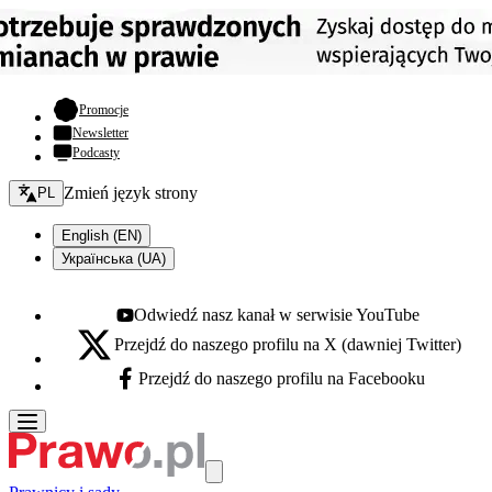
- otwiera się w nowej karcie
Promocje
Newsletter
Podcasty
Zmień język - bieżący:
Zmień język strony
PL
English (EN)
Українська (UA)
Odwiedź nasz kanał w serwisie YouTube
Youtube - otwiera się w nowej karcie
Przejdź do naszego profilu na X (dawniej Twitter)
X - otwiera się w nowej karcie
Przejdź do naszego profilu na Facebooku
Facebook - otwiera się w nowej karcie