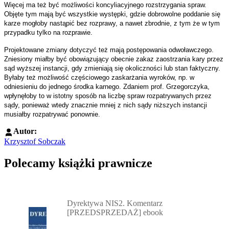
Więcej ma też być możliwości koncyliacyjnego rozstrzygania spraw.
Objęte tym mają być wszystkie występki, gdzie dobrowolne poddanie się
karze mogłoby nastąpić bez rozprawy, a nawet zbrodnie, z tym że w tym
przypadku tylko na rozprawie.
Projektowane zmiany dotyczyć też mają postępowania odwoławczego.
Zniesiony miałby być obowiązujący obecnie zakaz zaostrzania kary przez
sąd wyższej instancji, gdy zmieniają się okoliczności lub stan faktyczny.
Byłaby też możliwość częściowego zaskarżania wyroków, np. w
odniesieniu do jednego środka karnego. Zdaniem prof. Grzegorczyka,
wpłynęłoby to w istotny sposób na liczbę spraw rozpatrywanych przez
sądy, ponieważ wtedy znacznie mniej z nich sądy niższych instancji
musiałby rozpatrywać ponownie.
Autor:
Krzysztof Sobczak
Polecamy książki prawnicze
Przejdź do: Dyrektywa NIS2. Komentarz [PRZEDSPRZEDAŻ] ebook,
Dyrektywa NIS2. Komentarz
[PRZEDSPRZEDAŻ] ebook