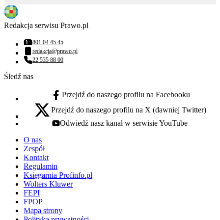
Redakcja serwisu Prawo.pl
801 04 45 45
Numer telefonu:
redakcja@prawo.pl
Adres email:
22 535 88 00
Numer telefonu:
Śledź nas
Przejdź do naszego profilu na Facebooku
facebook - otwiera się w nowej karcie
Przejdź do naszego profilu na X (dawniej Twitter)
x - otwiera się w nowej karcie
Odwiedź nasz kanał w serwisie YouTube
youtube - otwiera się w nowej karcie
O nas
Zespół
Kontakt
Regulamin
Księgarnia Profinfo.pl
Wolters Kluwer
FEPI
FPOP
Mapa strony
Polityka prywatności