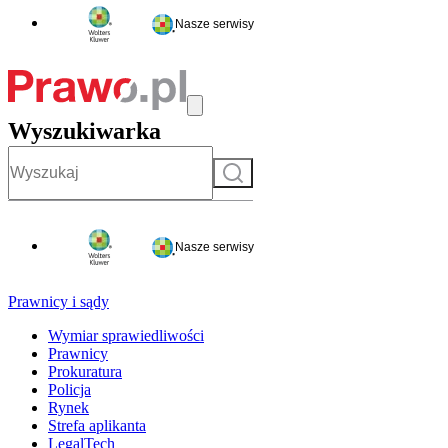
Nasze serwisy
Wyszukiwarka
Szukaj
Nasze serwisy
Prawnicy i sądy
Wymiar sprawiedliwości
Prawnicy
Prokuratura
Policja
Rynek
Strefa aplikanta
LegalTech