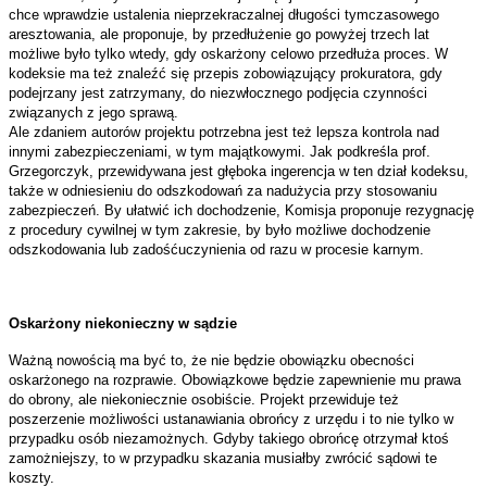
chce wprawdzie ustalenia nieprzekraczalnej długości tymczasowego
aresztowania, ale proponuje, by przedłużenie go powyżej trzech lat
możliwe było tylko wtedy, gdy oskarżony celowo przedłuża proces. W
kodeksie ma też znaleźć się przepis zobowiązujący prokuratora, gdy
podejrzany jest zatrzymany, do niezwłocznego podjęcia czynności
związanych z jego sprawą.
Ale zdaniem autorów projektu potrzebna jest też lepsza kontrola nad
innymi zabezpieczeniami, w tym majątkowymi. Jak podkreśla prof.
Grzegorczyk, przewidywana jest głęboka ingerencja w ten dział kodeksu,
także w odniesieniu do odszkodowań za nadużycia przy stosowaniu
zabezpieczeń. By ułatwić ich dochodzenie, Komisja proponuje rezygnację
z procedury cywilnej w tym zakresie, by było możliwe dochodzenie
odszkodowania lub zadośćuczynienia od razu w procesie karnym.
Oskarżony niekonieczny w sądzie
Ważną nowością ma być to, że nie będzie obowiązku obecności
oskarżonego na rozprawie. Obowiązkowe będzie zapewnienie mu prawa
do obrony, ale niekoniecznie osobiście. Projekt przewiduje też
poszerzenie możliwości ustanawiania obrońcy z urzędu i to nie tylko w
przypadku osób niezamożnych. Gdyby takiego obrońcę otrzymał ktoś
zamożniejszy, to w przypadku skazania musiałby zwrócić sądowi te
koszty.