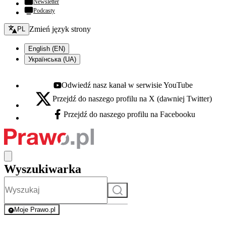
Newsletter
Podcasty
Zmień język - bieżący:
Zmień język strony
PL
English (EN)
Українська (UA)
Odwiedź nasz kanał w serwisie YouTube
Youtube - otwiera się w nowej karcie
Przejdź do naszego profilu na X (dawniej Twitter)
X - otwiera się w nowej karcie
Przejdź do naszego profilu na Facebooku
Facebook - otwiera się w nowej karcie
Wyszukiwarka
Szukaj
Moje Prawo.pl
- rejestracja i logowanie do serwisu