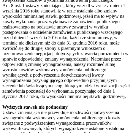
zwiększenia kosztów wykonania zamówienia publicznego.
Art. 8 ust. 1 ustawy zmieniającej, który wszedł w życie z dniem 1
września 2016 roku stanowi, iż w razie ustalenia albo zmiany
wysokości minimalnej stawki godzinowej, jeżeli ma to wpływ na
koszty wykonania przez wykonawcę zamówienia publicznego
realizowanego na podstawie umowy zawartej w wyniku
postępowania o udzielenie zamówienia publicznego wszczętego
przed dniem 1 września 2016 roku, każda ze stron umowy, w
terminie nie dłuższym niż do dnia 31 grudnia 2016 roku, może
zwrócić się do drugiej strony z pisemnym wnioskiem o
przeprowadzenie negocjacji dotyczących zawarcia porozumienia w
sprawie odpowiedniej zmiany wynagrodzenia. Natomiast przez
odpowiednią zmianę wynagrodzenia, należy rozumieć sumę
wzrostu kosztów wykonawcy zamówienia publicznego
wynikających z podwyższenia dotychczasowej kwoty
wynagrodzenia przysługującego odpowiednio przyjmującym
zlecenie lub świadczącym usługi biorącym udział w realizacji części
zamówienia pozostałej do wykonania, poczynając od dnia 1
stycznia 2017 roku, do wysokości minimalnej stawki godzinowej.
Wyższych stawek nie podnosimy
Ustawa zmieniająca nie przewiduje możliwości podwyższenia
wynagrodzenia wykonawcy zamówienia publicznego o koszty
związane z podwyższeniem wynagrodzenia pracowników
wykwalifikowanych, których wynagrodzenie ustalone zostało na