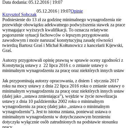
Data dodania: 05.12.2016 | 19:07
05.12.2016 | 19:07
Opinie
Krzysztof Sobczak
Podniesienie do 13 zł za godzinę minimalnego wynagrodzenia nie
przewiduje obowiązku adekwatnego podwyższenia stawek za prace
wymagające wyższych kwalifikacji. To oznacza relatywne
pogorszenie sytuacji fachowców o lepszym przygotowaniu
zawodowym i może naruszać konstytucyjną zasadę równości
twierdzą Bartosz Graś i Michał Kołtunowicz z kancelarii Kijewski,
Graś.
Autorzy przygotowali opinię prawną w sprawie oceny zgodności z
Konstytucją ustawy z 22 lipca 2016 r. o zmianie ustawy o
minimalnym wynagrodzeniu za pracę oraz niektórych innych ustaw
Jak przypominają autorzy opracowania, z dniem 1 stycznia 2017
roku na mocy ustawy z dnia 22 lipca 2016 roku o zmianie ustawy o
minimalnym wynagrodzeniu za pracę oraz niektórych innych ustaw
(dalej jako ,,ustawa zmieniająca”), wejdzie w życie nowelizacja
ustawy z dnia 10 października 2002 roku o minimalnym
wynagrodzeniu za pracę (dalej jako ,,ustawa o minimalnym
wynagrodzeniu”). Jest to istotna zmiana, ponieważ ustawa o
minimalnym wynagrodzeniu w dotychczasowym brzmieniu
dotyczyła wyłącznie osób zatrudnionych na podstawie stosunku
pracy.