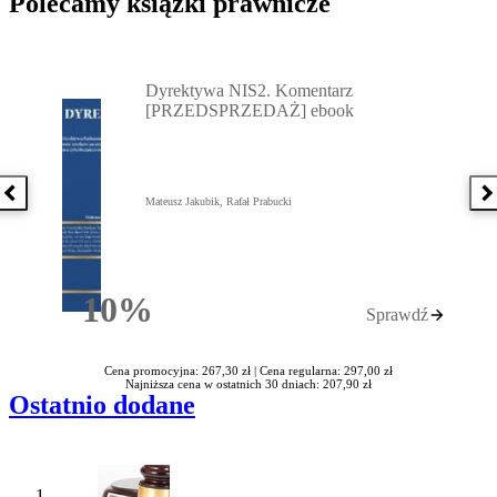
Polecamy książki prawnicze
Przejdź do: Dyrektywa NIS2. Komentarz [PRZEDSPRZEDAŻ] ebook,
Dyrektywa NIS2. Komentarz
[PRZEDSPRZEDAŻ] ebook
Poprzednia książka
N
Mateusz Jakubik, Rafał Prabucki
10%
Sprawdź
Rabatu
Cena promocyjna: 267,30 zł |
Cena regularna: 297,00 zł
Najniższa cena w ostatnich 30 dniach: 207,90 zł
Ostatnio dodane