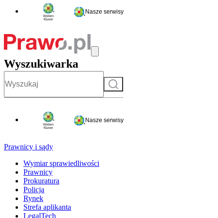
Nasze serwisy
Wyszukiwarka
Szukaj
Nasze serwisy
Prawnicy i sądy
Wymiar sprawiedliwości
Prawnicy
Prokuratura
Policja
Rynek
Strefa aplikanta
LegalTech