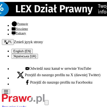
- otwiera się w nowej karcie
Promocje
Newsletter
Podcasty
Zmień język - bieżący:
Zmień język strony
PL
English (EN)
Українська (UA)
Odwiedź nasz kanał w serwisie YouTube
Youtube - otwiera się w nowej karcie
Przejdź do naszego profilu na X (dawniej Twitter)
X - otwiera się w nowej karcie
Przejdź do naszego profilu na Facebooku
Facebook - otwiera się w nowej karcie