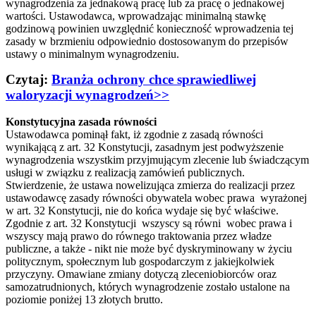
wynagrodzenia za jednakową pracę lub za pracę o jednakowej
wartości. Ustawodawca, wprowadzając minimalną stawkę
godzinową powinien uwzględnić konieczność wprowadzenia tej
zasady w brzmieniu odpowiednio dostosowanym do przepisów
ustawy o minimalnym wynagrodzeniu.
Czytaj:
Branża ochrony chce sprawiedliwej
waloryzacji wynagrodzeń>>
Konstytucyjna zasada równości
Ustawodawca pominął fakt, iż zgodnie z zasadą równości
wynikającą z art. 32 Konstytucji, zasadnym jest podwyższenie
wynagrodzenia wszystkim przyjmującym zlecenie lub świadczącym
usługi w związku z realizacją zamówień publicznych.
Stwierdzenie, że ustawa nowelizująca zmierza do realizacji przez
ustawodawcę zasady równości obywatela wobec prawa wyrażonej
w art. 32 Konstytucji, nie do końca wydaje się być właściwe.
Zgodnie z art. 32 Konstytucji wszyscy są równi wobec prawa i
wszyscy mają prawo do równego traktowania przez władze
publiczne, a także - nikt nie może być dyskryminowany w życiu
politycznym, społecznym lub gospodarczym z jakiejkolwiek
przyczyny. Omawiane zmiany dotyczą zleceniobiorców oraz
samozatrudnionych, których wynagrodzenie zostało ustalone na
poziomie poniżej 13 złotych brutto.