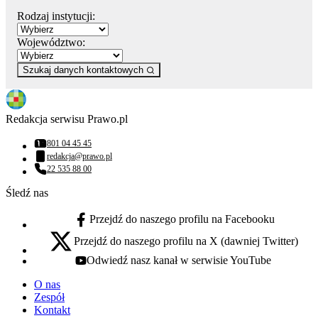
Rodzaj instytucji:
Województwo:
Szukaj danych kontaktowych
Redakcja serwisu Prawo.pl
801 04 45 45
Numer telefonu:
redakcja@prawo.pl
Adres email:
22 535 88 00
Numer telefonu:
Śledź nas
Przejdź do naszego profilu na Facebooku
facebook - otwiera się w nowej karcie
Przejdź do naszego profilu na X (dawniej Twitter)
x - otwiera się w nowej karcie
Odwiedź nasz kanał w serwisie YouTube
youtube - otwiera się w nowej karcie
O nas
Zespół
Kontakt