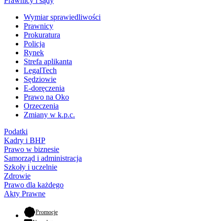
Prawnicy i sądy
Wymiar sprawiedliwości
Prawnicy
Prokuratura
Policja
Rynek
Strefa aplikanta
LegalTech
Sędziowie
E-doręczenia
Prawo na Oko
Orzeczenia
Zmiany w k.p.c.
Podatki
Kadry i BHP
Prawo w biznesie
Samorząd i administracja
Szkoły i uczelnie
Zdrowie
Prawo dla każdego
Akty Prawne
- otwiera się w nowej karcie
Promocje