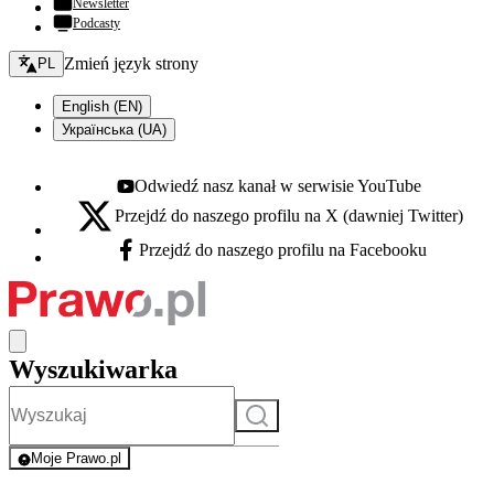
Newsletter
Podcasty
Zmień język - bieżący:
Zmień język strony
PL
English (EN)
Українська (UA)
Odwiedź nasz kanał w serwisie YouTube
Youtube - otwiera się w nowej karcie
Przejdź do naszego profilu na X (dawniej Twitter)
X - otwiera się w nowej karcie
Przejdź do naszego profilu na Facebooku
Facebook - otwiera się w nowej karcie
Wyszukiwarka
Szukaj
Moje Prawo.pl
- rejestracja i logowanie do serwisu