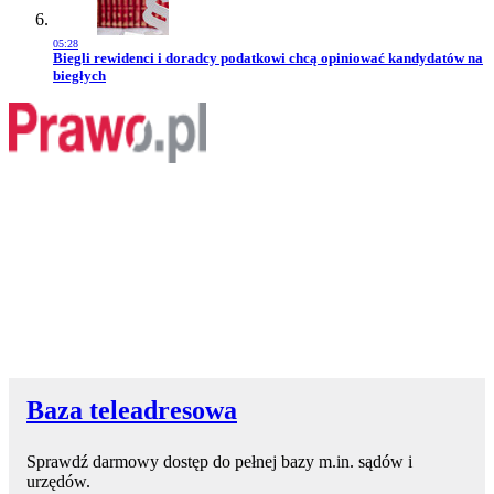
05:28
Przejdź do artykułu:
Biegli rewidenci i doradcy podatkowi chcą opiniować kandydatów na
biegłych
Baza teleadresowa
Sprawdź darmowy dostęp do pełnej bazy m.in. sądów i
urzędów.