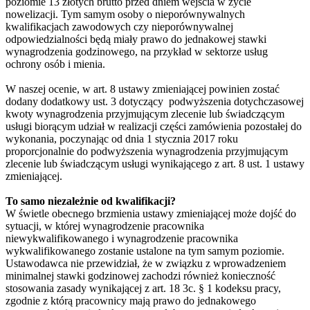
poziomie 13 złotych brutto przed dniem wejścia w życie
nowelizacji. Tym samym osoby o nieporównywalnych
kwalifikacjach zawodowych czy nieporównywalnej
odpowiedzialności będą miały prawo do jednakowej stawki
wynagrodzenia godzinowego, na przykład w sektorze usług
ochrony osób i mienia.
W naszej ocenie, w art. 8 ustawy zmieniającej powinien zostać
dodany dodatkowy ust. 3 dotyczący podwyższenia dotychczasowej
kwoty wynagrodzenia przyjmującym zlecenie lub świadczącym
usługi biorącym udział w realizacji części zamówienia pozostałej do
wykonania, poczynając od dnia 1 stycznia 2017 roku
proporcjonalnie do podwyższenia wynagrodzenia przyjmującym
zlecenie lub świadczącym usługi wynikającego z art. 8 ust. 1 ustawy
zmieniającej.
To samo niezależnie od kwalifikacji?
W świetle obecnego brzmienia ustawy zmieniającej może dojść do
sytuacji, w której wynagrodzenie pracownika
niewykwalifikowanego i wynagrodzenie pracownika
wykwalifikowanego zostanie ustalone na tym samym poziomie.
Ustawodawca nie przewidział, że w związku z wprowadzeniem
minimalnej stawki godzinowej zachodzi również konieczność
stosowania zasady wynikającej z art. 18 3c. § 1 kodeksu pracy,
zgodnie z którą pracownicy mają prawo do jednakowego