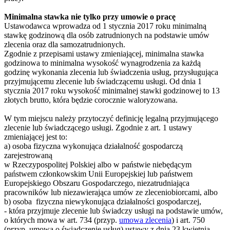
Minimalna stawka nie tylko przy umowie o pracę
Ustawodawca wprowadza od 1 stycznia 2017 roku minimalną
stawkę godzinową dla osób zatrudnionych na podstawie umów
zlecenia oraz dla samozatrudnionych.
Zgodnie z przepisami ustawy zmieniającej, minimalna stawka
godzinowa to minimalna wysokość wynagrodzenia za każdą
godzinę wykonania zlecenia lub świadczenia usług, przysługująca
przyjmującemu zlecenie lub świadczącemu usługi. Od dnia 1
stycznia 2017 roku wysokość minimalnej stawki godzinowej to 13
złotych brutto, która będzie corocznie waloryzowana.
W tym miejscu należy przytoczyć definicję legalną przyjmującego
zlecenie lub świadczącego usługi. Zgodnie z art. 1 ustawy
zmieniającej jest to:
a) osoba fizyczna wykonująca działalność gospodarczą
zarejestrowaną
w Rzeczypospolitej Polskiej albo w państwie niebędącym
państwem członkowskim Unii Europejskiej lub państwem
Europejskiego Obszaru Gospodarczego, niezatrudniająca
pracowników lub niezawierająca umów ze zleceniobiorcami, albo
b) osoba fizyczna niewykonująca działalności gospodarczej,
- która przyjmuje zlecenie lub świadczy usługi na podstawie umów,
o których mowa w art. 734 (przyp.
umowa zlecenia
) i art. 750
(przyp. umowa o świadczenie usług) ustawy z dnia 23 kwietnia