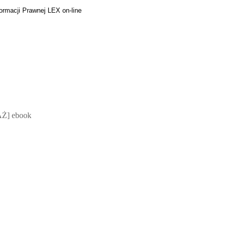
ormacji Prawnej LEX on-line
 Mateusz Jakubik, Rafał Prabucki - otwiera się w nowym oknie
Ż] ebook