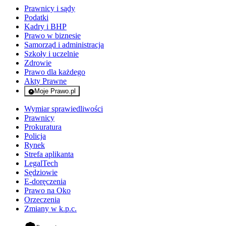
Prawnicy i sądy
Podatki
Kadry i BHP
Prawo w biznesie
Samorząd i administracja
Szkoły i uczelnie
Zdrowie
Prawo dla każdego
Akty Prawne
Moje Prawo.pl
- rejestracja i logowanie do serwisu
Wymiar sprawiedliwości
Prawnicy
Prokuratura
Policja
Rynek
Strefa aplikanta
LegalTech
Sędziowie
E-doręczenia
Prawo na Oko
Orzeczenia
Zmiany w k.p.c.