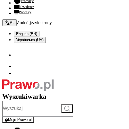
- otwiera się w nowej karcie
Promocje
Newsletter
Podcasty
Zmień język - bieżący:
Zmień język strony
PL
English (EN)
Українська (UA)
Wyszukiwarka
Szukaj
Moje Prawo.pl
- rejestracja i logowanie do serwisu