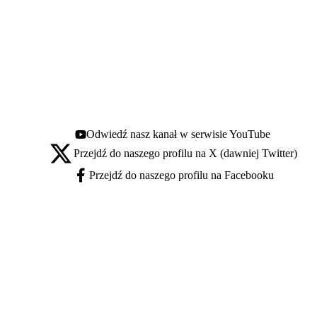
Odwiedź nasz kanał w serwisie YouTube
Youtube - otwiera się w nowej karcie
Przejdź do naszego profilu na X (dawniej Twitter)
X - otwiera się w nowej karcie
Przejdź do naszego profilu na Facebooku
Facebook - otwiera się w nowej karcie