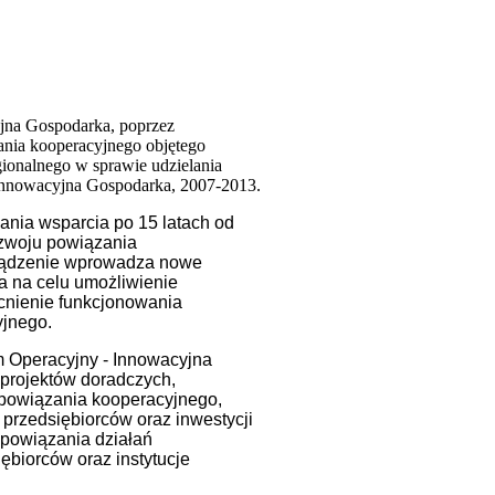
yjna Gospodarka, poprzez
ania kooperacyjnego objętego
ionalnego w sprawie udzielania
Innowacyjna Gospodarka, 2007-2013.
ania wsparcia po 15 latach od
ozwoju powiązania
rządzenie wprowadza nowe
 na celu umożliwienie
cnienie funkcjonowania
yjnego.
 Operacyjny - Innowacyjna
 projektów doradczych,
ą powiązania kooperacyjnego,
przedsiębiorców oraz inwestycji
 powiązania działań
ębiorców oraz instytucje