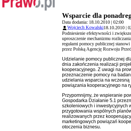
Wsparcie dla ponadre
Data dodania: 18.10.2010 | 02:00
Wojciech Kowalski
18.10.2010 | 0
Podniesienie efektywności i zwięks
uproszczenie mechanizmu rozliczani
regułami pomocy publicznej stanowi 
przez Polską Agencję Rozwoju Prze
Udzielanie pomocy publicznej dl
dnia zakończenia realizacji proj
kooperacyjnego. Z uwagi na pro
przeznaczenie pomocy na badani
udzielania wsparcia na wczesną
powiązania kooperacyjnego na ry
Przypomnijmy, że wspieranie po
Gospodarka Działanie 5.1 przezn
szkoleniowych i inwestycyjnych w
przygotowania wspólnych planów 
realizowanych przez kooperujący
marketingowych powiązań koopera
otoczenia biznesu.