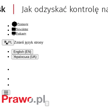
- otwiera się w nowej karcie
Promocje
Newsletter
Podcasty
Zmień język - bieżący:
Zmień język strony
PL
English (EN)
Українська (UA)