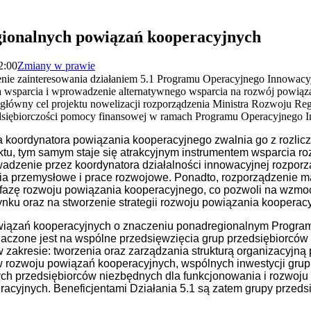
gionalnych powiązań kooperacyjnych
2:00
Zmiany w prawie
zenie zainteresowania działaniem 5.1 Programu Operacyjnego Innowac
a wsparcia i wprowadzenie alternatywnego wsparcia na rozwój powiąz
główny cel projektu nowelizacji rozporządzenia Ministra Rozwoju Reg
dsiębiorczości pomocy finansowej w ramach Programu Operacyjnego 
a koordynatora powiązania kooperacyjnego zwalnia go z rozlicz
ektu, tym samym staje się atrakcyjnym instrumentem wsparcia r
wadzenie przez koordynatora działalności innowacyjnej rozpo
a przemysłowe i prace rozwojowe. Ponadto, rozporządzenie ma
 fazę rozwoju powiązania kooperacyjnego, co pozwoli na wzmo
nku oraz na stworzenie strategii rozwoju powiązania kooperac
wiązań kooperacyjnych o znaczeniu ponadregionalnym Program
aczone jest na wspólne przedsięwzięcia grup przedsiębiorców
 zakresie: tworzenia oraz zarządzania strukturą organizacyjn
rozwoju powiązań kooperacyjnych, wspólnych inwestycji grup 
ch przedsiębiorców niezbędnych dla funkcjonowania i rozwoju
cyjnych. Beneficjentami Działania 5.1 są zatem grupy przedsi