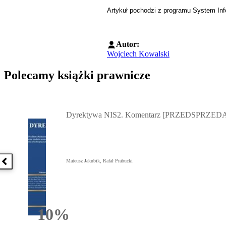
Artykuł pochodzi z programu System Inf
Autor:
Wojciech Kowalski
Polecamy książki prawnicze
Przejdź do: Dyrektywa NIS2. Komentarz [PRZEDSPRZEDAŻ] ebook,
Dyrektywa NIS2. Komentarz [PRZEDSPRZEDA
Mateusz Jakubik, Rafał Prabucki
Poprzednia książka
10%
Rabatu