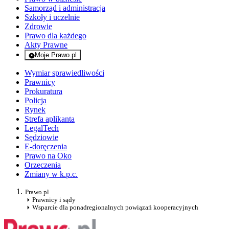
Samorząd i administracja
Szkoły i uczelnie
Zdrowie
Prawo dla każdego
Akty Prawne
Moje Prawo.pl
- rejestracja i logowanie do serwisu
Wymiar sprawiedliwości
Prawnicy
Prokuratura
Policja
Rynek
Strefa aplikanta
LegalTech
Sędziowie
E-doręczenia
Prawo na Oko
Orzeczenia
Zmiany w k.p.c.
Prawo.pl
Prawnicy i sądy
Wsparcie dla ponadregionalnych powiązań kooperacyjnych