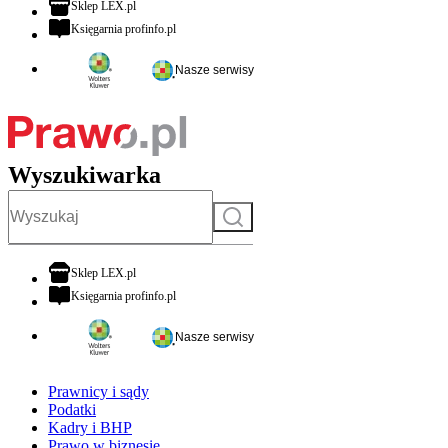
otwiera się w nowej karcie
Sklep LEX.pl
otwiera się w nowej karcie
Księgarnia profinfo.pl
Nasze serwisy
Wyszukiwarka
Szukaj
otwiera się w nowej karcie
Sklep LEX.pl
otwiera się w nowej karcie
Księgarnia profinfo.pl
Nasze serwisy
Prawnicy i sądy
Podatki
Kadry i BHP
Prawo w biznesie