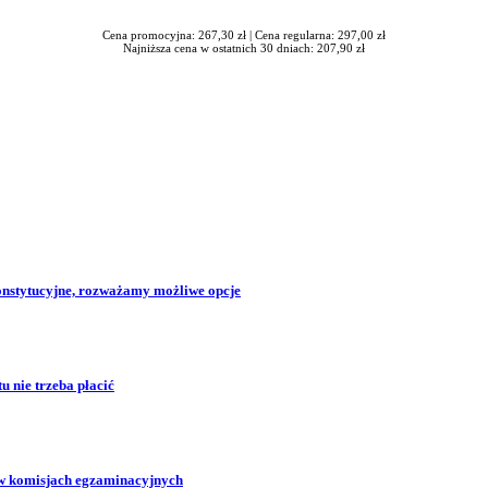
Cena promocyjna: 267,30 zł |
Cena regularna: 297,00 zł
Najniższa cena w ostatnich 30 dniach: 207,90 zł
konstytucyjne, rozważamy możliwe opcje
 nie trzeba płacić
w komisjach egzaminacyjnych