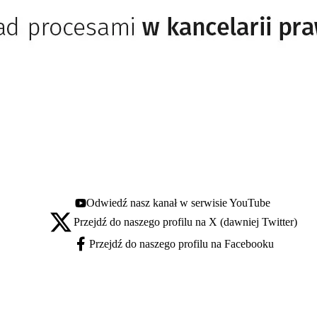
Odwiedź nasz kanał w serwisie YouTube
Youtube - otwiera się w nowej karcie
Przejdź do naszego profilu na X (dawniej Twitter)
X - otwiera się w nowej karcie
Przejdź do naszego profilu na Facebooku
Facebook - otwiera się w nowej karcie