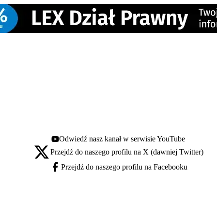
Odwiedź nasz kanał w serwisie YouTube
Youtube - otwiera się w nowej karcie
Przejdź do naszego profilu na X (dawniej Twitter)
X - otwiera się w nowej karcie
Przejdź do naszego profilu na Facebooku
Facebook - otwiera się w nowej karcie