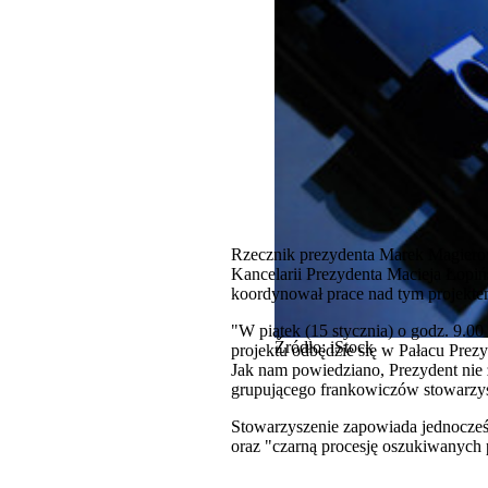
Rzecznik prezydenta Marek Magierows
Kancelarii Prezydenta Macieja Łopiń
koordynował prace nad tym projekte
"W piątek (15 stycznia) o godz. 9.0
Źródło: iStock
projektu odbędzie się w Pałacu Prez
Jak nam powiedziano, Prezydent nie z
grupującego frankowiczów stowarzys
Stowarzyszenie zapowiada jednocześn
oraz "czarną procesję oszukiwanych 