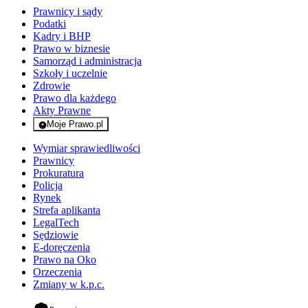
Prawnicy i sądy
Podatki
Kadry i BHP
Prawo w biznesie
Samorząd i administracja
Szkoły i uczelnie
Zdrowie
Prawo dla każdego
Akty Prawne
Moje Prawo.pl
- rejestracja i logowanie do serwisu
Wymiar sprawiedliwości
Prawnicy
Prokuratura
Policja
Rynek
Strefa aplikanta
LegalTech
Sędziowie
E-doręczenia
Prawo na Oko
Orzeczenia
Zmiany w k.p.c.