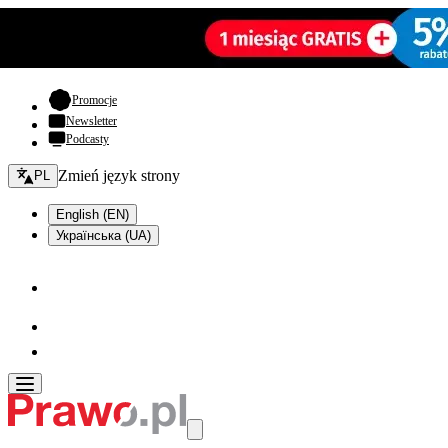
- otwiera się w nowej karcie
Promocje
Newsletter
Podcasty
Zmień język - bieżący:
Zmień język strony
PL
English (EN)
Українська (UA)