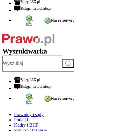
otwiera się w nowej karcie
Sklep LEX.pl
otwiera się w nowej karcie
Księgarnia profinfo.pl
Nasze serwisy
Wyszukiwarka
Szukaj
otwiera się w nowej karcie
Sklep LEX.pl
otwiera się w nowej karcie
Księgarnia profinfo.pl
Nasze serwisy
Prawnicy i sądy
Podatki
Kadry i BHP
Prawo w biznesie