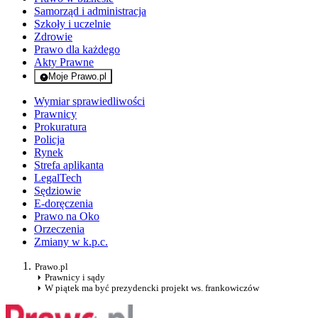
Samorząd i administracja
Szkoły i uczelnie
Zdrowie
Prawo dla każdego
Akty Prawne
Moje Prawo.pl
- rejestracja i logowanie do serwisu
Wymiar sprawiedliwości
Prawnicy
Prokuratura
Policja
Rynek
Strefa aplikanta
LegalTech
Sędziowie
E-doręczenia
Prawo na Oko
Orzeczenia
Zmiany w k.p.c.
Prawo.pl
Prawnicy i sądy
W piątek ma być prezydencki projekt ws. frankowiczów