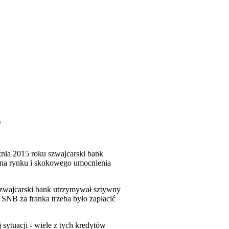
znia 2015 roku szwajcarski bank
i na rynku i skokowego umocnienia
 szwajcarski bank utrzymywał sztywny
 SNB za franka trzeba było zapłacić
sytuacji - wiele z tych kredytów