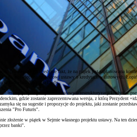
ki potwierdził PAP jedynie fakt, że na piątek jest zaplanowana konfe
skiego, poświęcona projektowi ustawy o kredytach walutowych. Łopińs
m w kancelarii Andrzeja Dudy.
0 odbieramy projekt prezydencki ustawy o restrukturyzacji kredytów p
ydenckim, gdzie zostanie zaprezentowana wersja, z którą Prezydent +id
amyka się na sugestie i propozycje do projektu, jaki zostanie przedsta
zenia "Pro Futuris".
ie złożenie w piątek w Sejmie własnego projektu ustawy. Na ten dzie
przez banki".