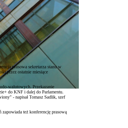
rencja prasowa sekretarza stanu w
ki przez ostatnie miesiące
seudo-walutowych. Przekazanie
zie+ do KNF i dalej do Parlamentu.
wiony" - napisał Tomasz Sadlik, szef
ń zapowiada też konferencję prasową