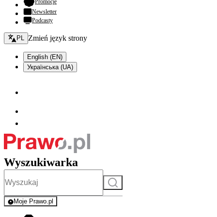
- otwiera się w nowej karcie
Promocje
Newsletter
Podcasty
Zmień język - bieżący:
Zmień język strony
PL
English (EN)
Українська (UA)
Wyszukiwarka
Szukaj
Moje Prawo.pl
- rejestracja i logowanie do serwisu