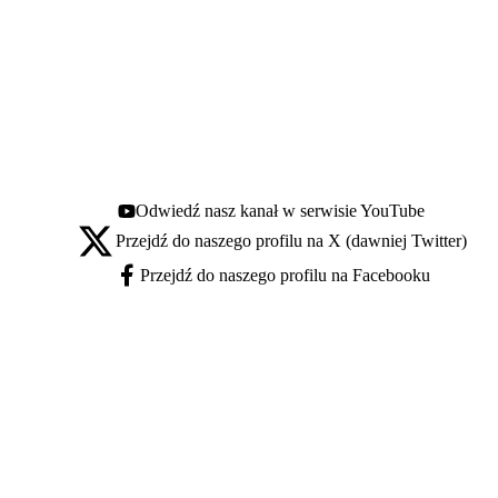
Odwiedź nasz kanał w serwisie YouTube
Youtube - otwiera się w nowej karcie
Przejdź do naszego profilu na X (dawniej Twitter)
X - otwiera się w nowej karcie
Przejdź do naszego profilu na Facebooku
Facebook - otwiera się w nowej karcie