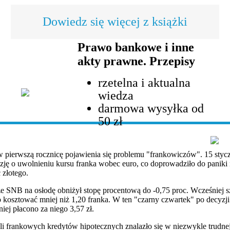
Dowiedz się więcej z książki
Prawo bankowe i inne
akty prawne. Przepisy
rzetelna i aktualna
wiedza
darmowa wysyłka od
50 zł
w pierwszą rocznicę pojawienia się problemu "frankowiczów". 15 styc
zję o uwolnieniu kursu franka wobec euro, co doprowadziło do panik
 złotego.
że SNB na osłodę obniżył stopę procentową do -0,75 proc. Wcześniej
o kosztować mniej niż 1,20 franka. W ten "czarny czwartek" po decyzji
iej płacono za niego 3,57 zł.
i frankowych kredytów hipotecznych znalazło się w niezwykle trudnej 