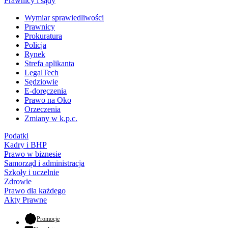
Prawnicy i sądy
Wymiar sprawiedliwości
Prawnicy
Prokuratura
Policja
Rynek
Strefa aplikanta
LegalTech
Sędziowie
E-doręczenia
Prawo na Oko
Orzeczenia
Zmiany w k.p.c.
Podatki
Kadry i BHP
Prawo w biznesie
Samorząd i administracja
Szkoły i uczelnie
Zdrowie
Prawo dla każdego
Akty Prawne
- otwiera się w nowej karcie
Promocje