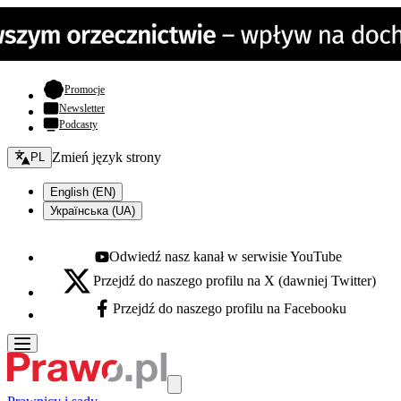
- otwiera się w nowej karcie
Promocje
Newsletter
Podcasty
Zmień język - bieżący:
Zmień język strony
PL
English (EN)
Українська (UA)
Odwiedź nasz kanał w serwisie YouTube
Youtube - otwiera się w nowej karcie
Przejdź do naszego profilu na X (dawniej Twitter)
X - otwiera się w nowej karcie
Przejdź do naszego profilu na Facebooku
Facebook - otwiera się w nowej karcie