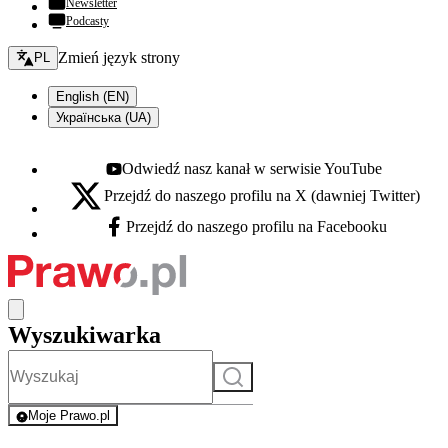
Newsletter
Podcasty
Zmień język - bieżący:
Zmień język strony
PL
English (EN)
Українська (UA)
Odwiedź nasz kanał w serwisie YouTube
Youtube - otwiera się w nowej karcie
Przejdź do naszego profilu na X (dawniej Twitter)
X - otwiera się w nowej karcie
Przejdź do naszego profilu na Facebooku
Facebook - otwiera się w nowej karcie
Wyszukiwarka
Szukaj
Moje Prawo.pl
- rejestracja i logowanie do serwisu