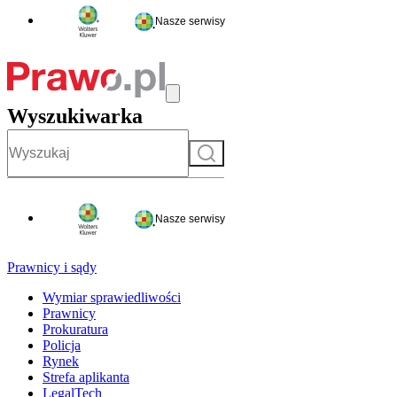
Nasze serwisy
Wyszukiwarka
Szukaj
Nasze serwisy
Prawnicy i sądy
Wymiar sprawiedliwości
Prawnicy
Prokuratura
Policja
Rynek
Strefa aplikanta
LegalTech