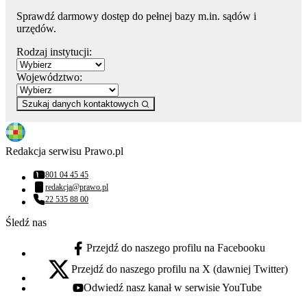
Sprawdź darmowy dostęp do pełnej bazy m.in. sądów i
urzędów.
Rodzaj instytucji:
Województwo:
Szukaj danych kontaktowych
Redakcja serwisu Prawo.pl
801 04 45 45
Numer telefonu:
redakcja@prawo.pl
Adres email:
22 535 88 00
Numer telefonu:
Śledź nas
Przejdź do naszego profilu na Facebooku
facebook - otwiera się w nowej karcie
Przejdź do naszego profilu na X (dawniej Twitter)
x - otwiera się w nowej karcie
Odwiedź nasz kanał w serwisie YouTube
youtube - otwiera się w nowej karcie