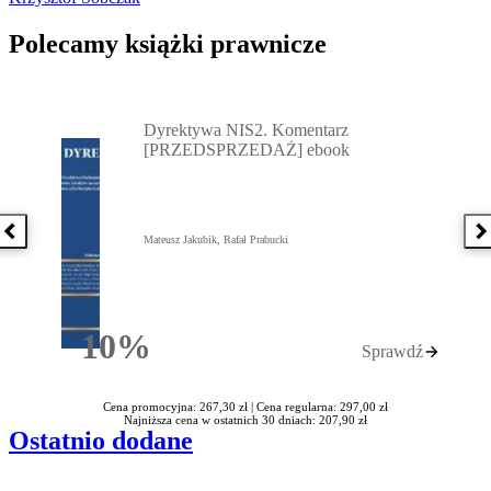
Polecamy książki prawnicze
Przejdź do: Dyrektywa NIS2. Komentarz [PRZEDSPRZEDAŻ] ebook,
Dyrektywa NIS2. Komentarz
[PRZEDSPRZEDAŻ] ebook
Poprzednia książka
N
Mateusz Jakubik, Rafał Prabucki
10%
Sprawdź
Rabatu
Cena promocyjna: 267,30 zł |
Cena regularna: 297,00 zł
Najniższa cena w ostatnich 30 dniach: 207,90 zł
Ostatnio dodane