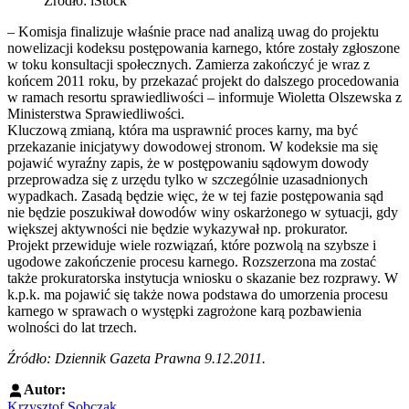
Źródło: iStock
– Komisja finalizuje właśnie prace nad analizą uwag do projektu
nowelizacji kodeksu postępowania karnego, które zostały zgłoszone
w toku konsultacji społecznych. Zamierza zakończyć je wraz z
końcem 2011 roku, by przekazać projekt do dalszego procedowania
w ramach resortu sprawiedliwości – informuje Wioletta Olszewska z
Ministerstwa Sprawiedliwości.
Kluczową zmianą, która ma usprawnić proces karny, ma być
przekazanie inicjatywy dowodowej stronom. W kodeksie ma się
pojawić wyraźny zapis, że w postępowaniu sądowym dowody
przeprowadza się z urzędu tylko w szczególnie uzasadnionych
wypadkach. Zasadą będzie więc, że w tej fazie postępowania sąd
nie będzie poszukiwał dowodów winy oskarżonego w sytuacji, gdy
większej aktywności nie będzie wykazywał np. prokurator.
Projekt przewiduje wiele rozwiązań, które pozwolą na szybsze i
ugodowe zakończenie procesu karnego. Rozszerzona ma zostać
także prokuratorska instytucja wniosku o skazanie bez rozprawy. W
k.p.k. ma pojawić się także nowa podstawa do umorzenia procesu
karnego w sprawach o występki zagrożone karą pozbawienia
wolności do lat trzech.
Źródło: Dziennik Gazeta Prawna 9.12.2011.
Autor:
Krzysztof Sobczak