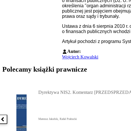
o finansach publicznych (Dz. U. N
określenia "organ administracji r
publicznej jest pojęciem obejmuj
prawa oraz sądy i trybunały.
Ustawa z dnia 6 sierpnia 2010 r
o finansach publicznych wchodzi 
Artykuł pochodzi z programu Sys
Autor:
Wojciech Kowalski
Polecamy książki prawnicze
Przejdź do: Dyrektywa NIS2. Komentarz [PRZEDSPRZEDAŻ] ebook,
Dyrektywa NIS2. Komentarz [PRZEDSPRZEDA
Mateusz Jakubik, Rafał Prabucki
Poprzednia książka