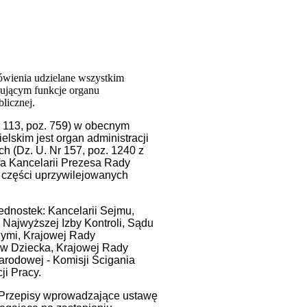
ówienia udzielane wszystkim
nującym funkcje organu
blicznej.
Nr 113, poz. 759) w obecnym
elskim jest organ administracji
ch (Dz. U. Nr 157, poz. 1240 z
fa Kancelarii Prezesa Rady
w. części uprzywilejowanych
ednostek: Kancelarii Sejmu,
 Najwyższej Izby Kontroli, Sądu
ymi, Krajowej Rady
w Dziecka, Krajowej Rady
arodowej - Komisji Ścigania
i Pracy.
- Przepisy wprowadzające ustawę