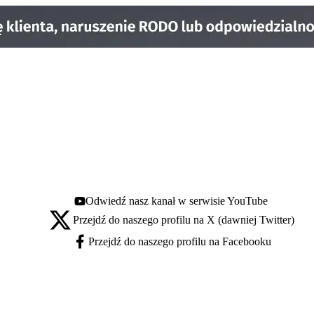
Odwiedź nasz kanał w serwisie YouTube
Youtube - otwiera się w nowej karcie
Przejdź do naszego profilu na X (dawniej Twitter)
X - otwiera się w nowej karcie
Przejdź do naszego profilu na Facebooku
Facebook - otwiera się w nowej karcie