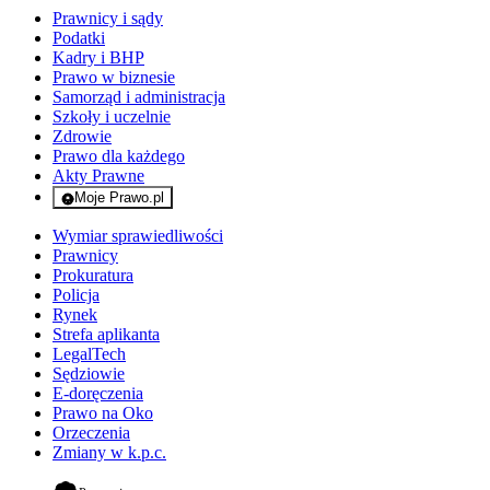
Prawnicy i sądy
Podatki
Kadry i BHP
Prawo w biznesie
Samorząd i administracja
Szkoły i uczelnie
Zdrowie
Prawo dla każdego
Akty Prawne
Moje Prawo.pl
- rejestracja i logowanie do serwisu
Wymiar sprawiedliwości
Prawnicy
Prokuratura
Policja
Rynek
Strefa aplikanta
LegalTech
Sędziowie
E-doręczenia
Prawo na Oko
Orzeczenia
Zmiany w k.p.c.