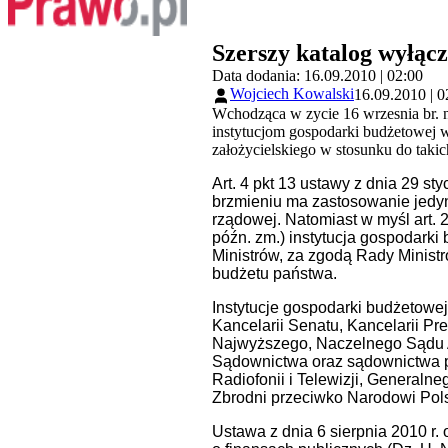
Szerszy katalog wyłąc
Data dodania: 16.09.2010 | 02:00
Wojciech Kowalski
16.09.2010 | 0
Wchodząca w zycie 16 wrzesnia br. 
instytucjom gospodarki budżetowej 
założycielskiego w stosunku do takich
Art. 4 pkt 13 ustawy z dnia 29 s
brzmieniu ma zastosowanie jedyni
rządowej. Natomiast w myśl art. 2
późn. zm.) instytucja gospodark
Ministrów, za zgodą Rady Ministró
budżetu państwa.
Instytucje gospodarki budżetowej
Kancelarii Senatu, Kancelarii Pr
Najwyższego, Naczelnego Sądu A
Sądownictwa oraz sądownictwa 
Radiofonii i Telewizji, General
Zbrodni przeciwko Narodowi Pol
Ustawa z dnia 6 sierpnia 2010 r