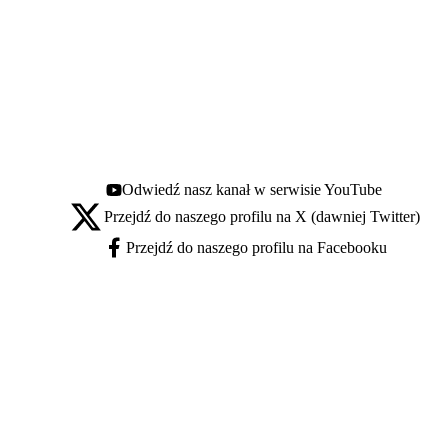
Odwiedź nasz kanał w serwisie YouTube
Youtube - otwiera się w nowej karcie
Przejdź do naszego profilu na X (dawniej Twitter)
X - otwiera się w nowej karcie
Przejdź do naszego profilu na Facebooku
Facebook - otwiera się w nowej karcie