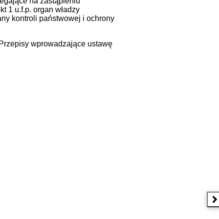
olegające na zastąpieniu
kt 1 u.f.p. organ władzy
ny kontroli państwowej i ochrony
- Przepisy wprowadzające ustawę
N