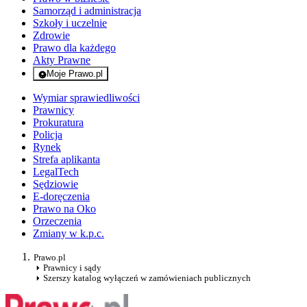
Samorząd i administracja
Szkoły i uczelnie
Zdrowie
Prawo dla każdego
Akty Prawne
Moje Prawo.pl
- rejestracja i logowanie do serwisu
Wymiar sprawiedliwości
Prawnicy
Prokuratura
Policja
Rynek
Strefa aplikanta
LegalTech
Sędziowie
E-doręczenia
Prawo na Oko
Orzeczenia
Zmiany w k.p.c.
Prawo.pl
Prawnicy i sądy
Szerszy katalog wyłączeń w zamówieniach publicznych