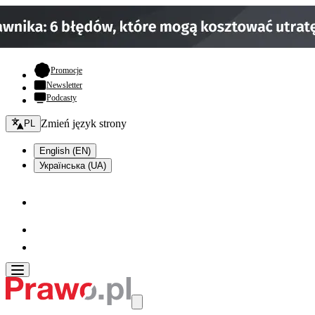
- otwiera się w nowej karcie
Promocje
Newsletter
Podcasty
Zmień język - bieżący:
Zmień język strony
PL
English (EN)
Українська (UA)