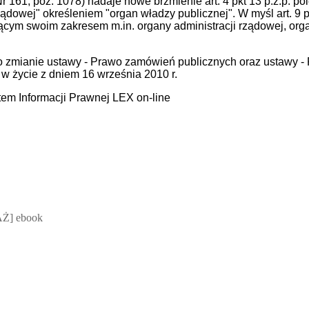
r 161, poz. 1078) nadaje nowe brzmienie art. 4 pkt 13 p.z.p. p
ządowej" określeniem "organ władzy publicznej". W myśl art. 9 p
ącym swoim zakresem m.in. organy administracji rządowej, orga
. o zmianie ustawy - Prawo zamówień publicznych oraz ustawy 
w życie z dniem 16 września 2010 r.
tem Informacji Prawnej LEX on-line
 Mateusz Jakubik, Rafał Prabucki - otwiera się w nowym oknie
Ż] ebook