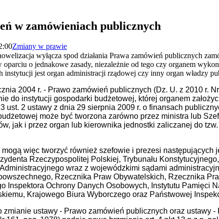
zeń w zamówieniach publicznych
2:00
Zmiany w prawie
nowelizacja wyłącza spod działania Prawa zamówień publicznych zam
w oparciu o jednakowe zasady, niezależnie od tego czy organem wyko
 instytucji jest organ administracji rządowej czy inny organ władzy pu
tycznia 2004 r. - Prawo zamówień publicznych (Dz. U. z 2010 r. 
e do instytucji gospodarki budżetowej, której organem założyci
3 ust. 2 ustawy z dnia 29 sierpnia 2009 r. o finansach publiczny
i budżetowej może być tworzona zarówno przez ministra lub Sze
w, jak i przez organ lub kierownika jednostki zaliczanej do tz
 mogą więc tworzyć również szefowie i prezesi następujących j
ezydenta Rzeczypospolitej Polskiej, Trybunału Konstytucyjnego,
dministracyjnego wraz z wojewódzkimi sądami administracyjn
powszechnego, Rzecznika Praw Obywatelskich, Rzecznika Pra
nego Inspektora Ochrony Danych Osobowych, Instytutu Pamięci N
skiemu, Krajowego Biura Wyborczego oraz Państwowej Inspekcj
. o zmianie ustawy - Prawo zamówień publicznych oraz ustawy 