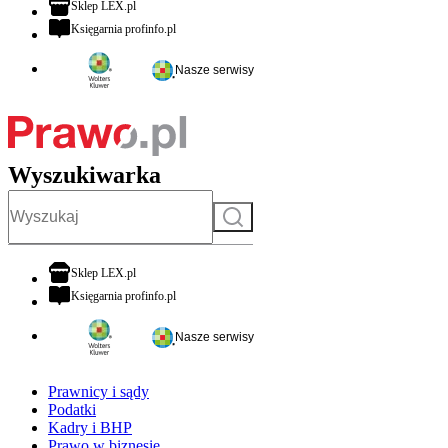
otwiera się w nowej karcie
Sklep LEX.pl
otwiera się w nowej karcie
Księgarnia profinfo.pl
Nasze serwisy
Wyszukiwarka
Szukaj
otwiera się w nowej karcie
Sklep LEX.pl
otwiera się w nowej karcie
Księgarnia profinfo.pl
Nasze serwisy
Prawnicy i sądy
Podatki
Kadry i BHP
Prawo w biznesie