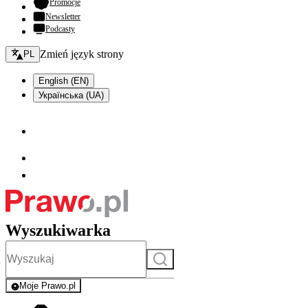
- otwiera się w nowej karcie
Promocje
Newsletter
Podcasty
Zmień język - bieżący:
Zmień język strony
PL
English (EN)
Українська (UA)
Wyszukiwarka
Szukaj
Moje Prawo.pl
- rejestracja i logowanie do serwisu