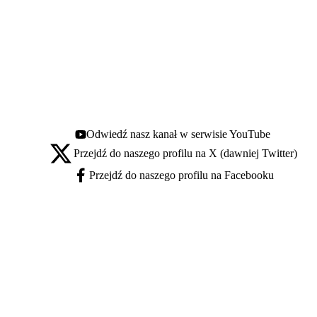
Odwiedź nasz kanał w serwisie YouTube
Youtube - otwiera się w nowej karcie
Przejdź do naszego profilu na X (dawniej Twitter)
X - otwiera się w nowej karcie
Przejdź do naszego profilu na Facebooku
Facebook - otwiera się w nowej karcie