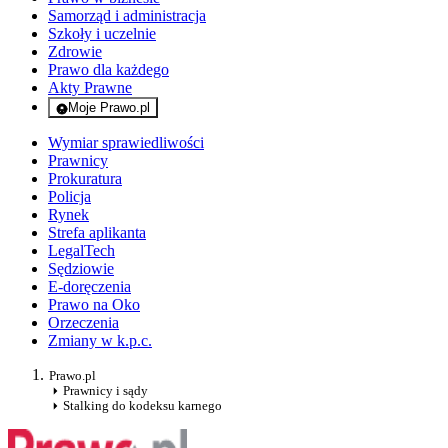
Samorząd i administracja
Szkoły i uczelnie
Zdrowie
Prawo dla każdego
Akty Prawne
Moje Prawo.pl
- rejestracja i logowanie do serwisu
Wymiar sprawiedliwości
Prawnicy
Prokuratura
Policja
Rynek
Strefa aplikanta
LegalTech
Sędziowie
E-doręczenia
Prawo na Oko
Orzeczenia
Zmiany w k.p.c.
Prawo.pl
Prawnicy i sądy
Stalking do kodeksu karnego