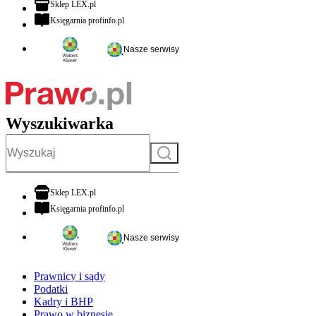
otwiera się w nowej karcie
Sklep LEX.pl
otwiera się w nowej karcie
Księgarnia profinfo.pl
Nasze serwisy
Wyszukiwarka
Szukaj
otwiera się w nowej karcie
Sklep LEX.pl
otwiera się w nowej karcie
Księgarnia profinfo.pl
Nasze serwisy
Prawnicy i sądy
Podatki
Kadry i BHP
Prawo w biznesie