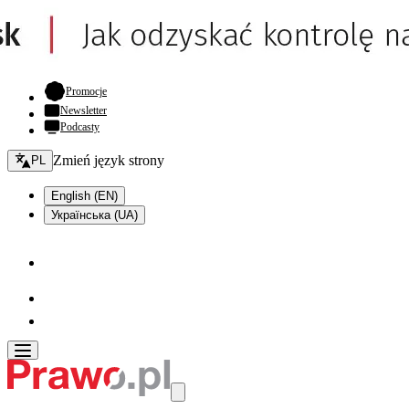
- otwiera się w nowej karcie
Promocje
Newsletter
Podcasty
Zmień język - bieżący:
Zmień język strony
PL
English (EN)
Українська (UA)