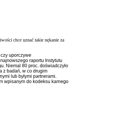
liwości chce uznać takie nękanie za
i czy uporczywe
 najnowszego raportu Instytutu
ngu. Niemal 80 proc. doświadczyło
ika z badań, w co drugim
ymi lub byłymi partnerami.
twem wpisanym do kodeksu karnego