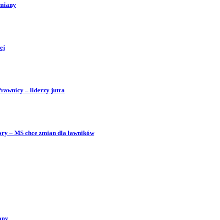
zmiany
ej
Prawnicy – liderzy jutra
bory – MS chce zmian dla ławników
any