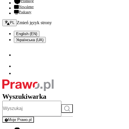
- otwiera się w nowej karcie
Promocje
Newsletter
Podcasty
Zmień język - bieżący:
Zmień język strony
PL
English (EN)
Українська (UA)
Wyszukiwarka
Szukaj
Moje Prawo.pl
- rejestracja i logowanie do serwisu