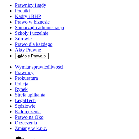
Prawnicy i sądy
Podatki
Kadry i BHP
Prawo w biznesie
Samorząd i administracja
Szkoły i uczelnie
Zdrowie
Prawo dla każdego
Akty Prawne
Moje Prawo.pl
- rejestracja i logowanie do serwisu
Wymiar sprawiedliwości
Prawnicy
Prokuratura
Policja
Rynek
Strefa aplikanta
LegalTech
Sędziowie
E-doręczenia
Prawo na Oko
Orzeczenia
Zmiany w k.p.c.