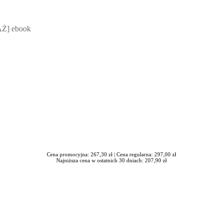
 Mateusz Jakubik, Rafał Prabucki - otwiera się w nowym oknie
Ż] ebook
Cena promocyjna: 267,30 zł |
Cena regularna: 297,00 zł
Najniższa cena w ostatnich 30 dniach: 207,90 zł