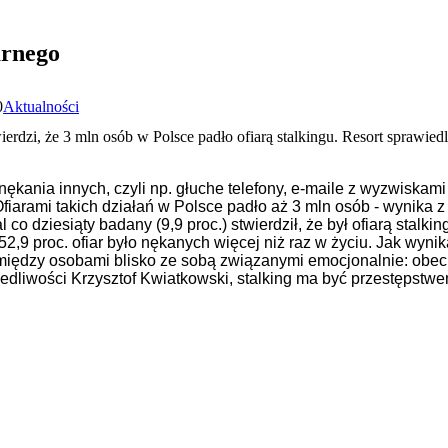
arnego
0
Aktualności
erdzi, że 3 mln osób w Polsce padło ofiarą stalkingu. Resort sprawied
kania innych, czyli np. głuche telefony, e-maile z wyzwiskam
iarami takich działań w Polsce padło aż 3 mln osób - wynika z
o dziesiąty badany (9,9 proc.) stwierdził, że był ofiarą stalki
. 52,9 proc. ofiar było nękanych więcej niż raz w życiu. Jak wyn
iędzy osobami blisko ze sobą związanymi emocjonalnie: obecn
iedliwości Krzysztof Kwiatkowski, stalking ma być przestęps