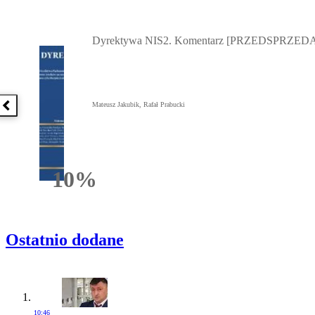
Przejdź do: Dyrektywa NIS2. Komentarz [PRZEDSPRZEDAŻ] ebook,
Dyrektywa NIS2. Komentarz [PRZEDSPRZEDA
Mateusz Jakubik, Rafał Prabucki
Poprzednia książka
10%
Rabatu
Ostatnio dodane
10:46