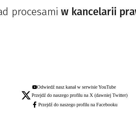
Odwiedź nasz kanał w serwisie YouTube
Youtube - otwiera się w nowej karcie
Przejdź do naszego profilu na X (dawniej Twitter)
X - otwiera się w nowej karcie
Przejdź do naszego profilu na Facebooku
Facebook - otwiera się w nowej karcie