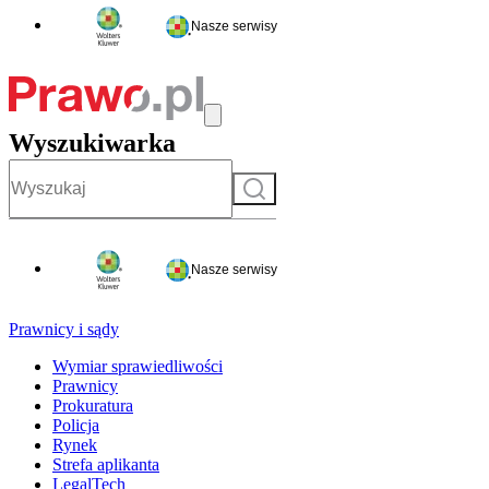
Nasze serwisy
Wyszukiwarka
Szukaj
Nasze serwisy
Prawnicy i sądy
Wymiar sprawiedliwości
Prawnicy
Prokuratura
Policja
Rynek
Strefa aplikanta
LegalTech