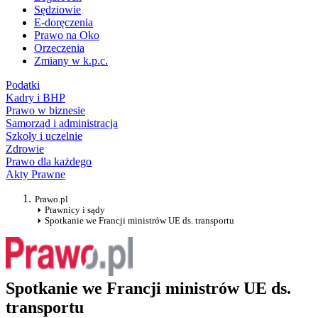
Sędziowie
E-doręczenia
Prawo na Oko
Orzeczenia
Zmiany w k.p.c.
Podatki
Kadry i BHP
Prawo w biznesie
Samorząd i administracja
Szkoły i uczelnie
Zdrowie
Prawo dla każdego
Akty Prawne
Prawo.pl
Prawnicy i sądy
Spotkanie we Francji ministrów UE ds. transportu
Spotkanie we Francji ministrów UE ds.
transportu