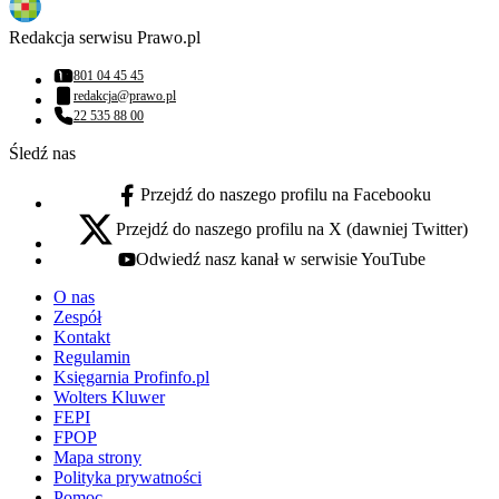
Redakcja serwisu Prawo.pl
801 04 45 45
Numer telefonu:
redakcja@prawo.pl
Adres email:
22 535 88 00
Numer telefonu:
Śledź nas
Przejdź do naszego profilu na Facebooku
facebook - otwiera się w nowej karcie
Przejdź do naszego profilu na X (dawniej Twitter)
x - otwiera się w nowej karcie
Odwiedź nasz kanał w serwisie YouTube
youtube - otwiera się w nowej karcie
O nas
Zespół
Kontakt
Regulamin
Księgarnia Profinfo.pl
Wolters Kluwer
FEPI
FPOP
Mapa strony
Polityka prywatności
Pomoc