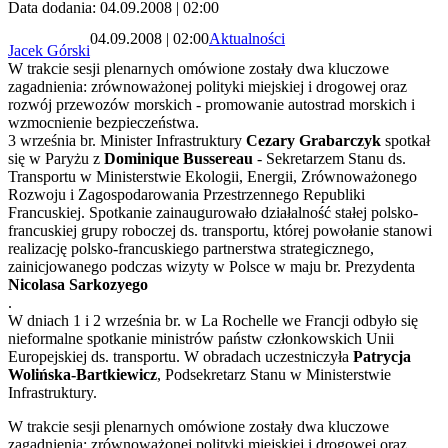
Data dodania: 04.09.2008 | 02:00
04.09.2008 | 02:00
Aktualności
Jacek Górski
W trakcie sesji plenarnych omówione zostały dwa kluczowe
zagadnienia: zrównoważonej polityki miejskiej i drogowej oraz
rozwój przewozów morskich - promowanie autostrad morskich i
wzmocnienie bezpieczeństwa.
3 września br. Minister Infrastruktury
Cezary Grabarczyk
spotkał
się w Paryżu z
Dominique Bussereau
- Sekretarzem Stanu ds.
Transportu w Ministerstwie Ekologii, Energii, Zrównoważonego
Rozwoju i Zagospodarowania Przestrzennego Republiki
Francuskiej. Spotkanie zainaugurowało działalność stałej polsko-
francuskiej grupy roboczej ds. transportu, której powołanie stanowi
realizację polsko-francuskiego partnerstwa strategicznego,
zainicjowanego podczas wizyty w Polsce w maju br. Prezydenta
Nicolasa Sarkozyego
.
W dniach 1 i 2 września br. w La Rochelle we Francji odbyło się
nieformalne spotkanie ministrów państw członkowskich Unii
Europejskiej ds. transportu. W obradach uczestniczyła
Patrycja
Wolińska-Bartkiewicz
, Podsekretarz Stanu w Ministerstwie
Infrastruktury.
W trakcie sesji plenarnych omówione zostały dwa kluczowe
zagadnienia: zrównoważonej polityki miejskiej i drogowej oraz