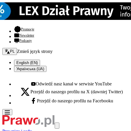
- otwiera się w nowej karcie
Promocje
Newsletter
Podcasty
Zmień język - bieżący:
Zmień język strony
PL
English (EN)
Українська (UA)
Odwiedź nasz kanał w serwisie YouTube
Youtube - otwiera się w nowej karcie
Przejdź do naszego profilu na X (dawniej Twitter)
X - otwiera się w nowej karcie
Przejdź do naszego profilu na Facebooku
Facebook - otwiera się w nowej karcie