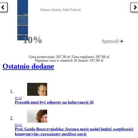
Poprzednia książka
N
Mateusz Jakubik, Rafał Prabucki
10%
Sprawdź
Rabatu
Cena promocyjna: 267,30 zł |
Cena regularna: 297,00 zł
Najniższa cena w ostatnich 30 dniach: 207,90 zł
Ostatnio dodane
05:32
Przejdź do artykułu:
Prawnik musi być odporny na halucynacje AI
05:21
Przejdź do artykułu:
Prof. Gajda-Roszczynialska: Asesura może nadal budzić wątpliwości
konstytucyjne, rozważamy możliwe opcje