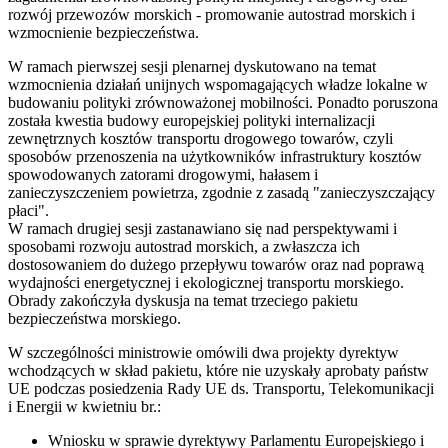
rozwój przewozów morskich - promowanie autostrad morskich i
wzmocnienie bezpieczeństwa.
W ramach pierwszej sesji plenarnej dyskutowano na temat
wzmocnienia działań unijnych wspomagających władze lokalne w
budowaniu polityki zrównoważonej mobilności. Ponadto poruszona
została kwestia budowy europejskiej polityki internalizacji
zewnętrznych kosztów transportu drogowego towarów, czyli
sposobów przenoszenia na użytkowników infrastruktury kosztów
spowodowanych zatorami drogowymi, hałasem i
zanieczyszczeniem powietrza, zgodnie z zasadą "zanieczyszczający
płaci".
W ramach drugiej sesji zastanawiano się nad perspektywami i
sposobami rozwoju autostrad morskich, a zwłaszcza ich
dostosowaniem do dużego przepływu towarów oraz nad poprawą
wydajności energetycznej i ekologicznej transportu morskiego.
Obrady zakończyła dyskusja na temat trzeciego pakietu
bezpieczeństwa morskiego.
W szczególności ministrowie omówili dwa projekty dyrektyw
wchodzących w skład pakietu, które nie uzyskały aprobaty państw
UE podczas posiedzenia Rady UE ds. Transportu, Telekomunikacji
i Energii w kwietniu br.:
Wniosku w sprawie dyrektywy Parlamentu Europejskiego i