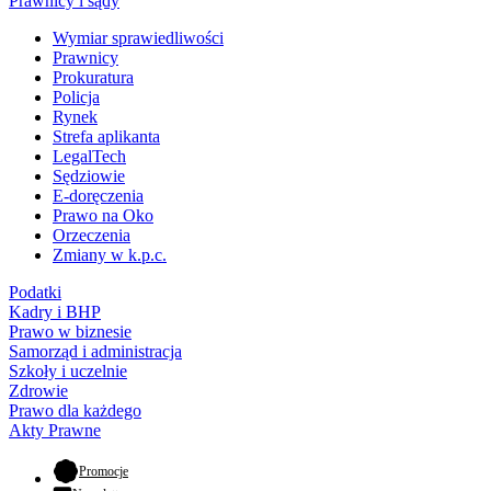
Prawnicy i sądy
Wymiar sprawiedliwości
Prawnicy
Prokuratura
Policja
Rynek
Strefa aplikanta
LegalTech
Sędziowie
E-doręczenia
Prawo na Oko
Orzeczenia
Zmiany w k.p.c.
Podatki
Kadry i BHP
Prawo w biznesie
Samorząd i administracja
Szkoły i uczelnie
Zdrowie
Prawo dla każdego
Akty Prawne
- otwiera się w nowej karcie
Promocje