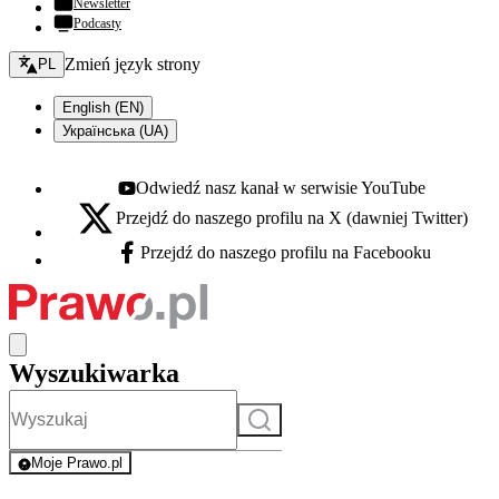
Newsletter
Podcasty
Zmień język - bieżący:
Zmień język strony
PL
English (EN)
Українська (UA)
Odwiedź nasz kanał w serwisie YouTube
Youtube - otwiera się w nowej karcie
Przejdź do naszego profilu na X (dawniej Twitter)
X - otwiera się w nowej karcie
Przejdź do naszego profilu na Facebooku
Facebook - otwiera się w nowej karcie
Wyszukiwarka
Szukaj
Moje Prawo.pl
- rejestracja i logowanie do serwisu