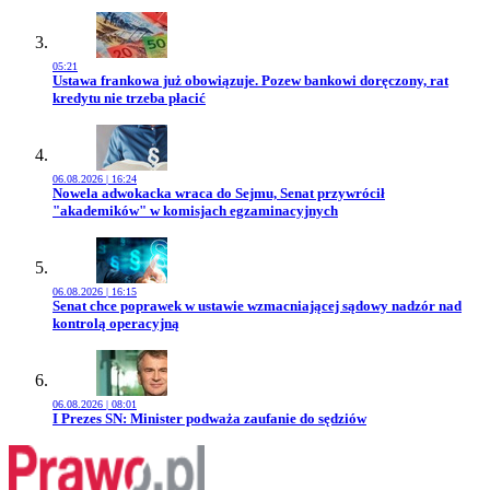
05:21
Przejdź do artykułu:
Ustawa frankowa już obowiązuje. Pozew bankowi doręczony, rat
kredytu nie trzeba płacić
06.08.2026 | 16:24
Przejdź do artykułu:
Nowela adwokacka wraca do Sejmu, Senat przywrócił
"akademików" w komisjach egzaminacyjnych
06.08.2026 | 16:15
Przejdź do artykułu:
Senat chce poprawek w ustawie wzmacniającej sądowy nadzór nad
kontrolą operacyjną
06.08.2026 | 08:01
Przejdź do artykułu:
I Prezes SN: Minister podważa zaufanie do sędziów