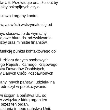
tw UE. Przewiduje ona, że służby
aktyloskopijnych czy o
kowa i organy kontroli
iw, a dwóch wstrzymało się od
 być stosowane do wymiany
krajowe biura ds. odzyskiwania
żby oraz minister finansów,
 funkcję punktu kontaktowego do
ji, zbioru danych osobowych
wego Rejestru Karnego, Krajowego
stru Dowodów Osobistych,
azy Danych Osób Pozbawionych
any innych państw i udzielał na
średniczył w przekazywaniu
wi ścigania państwa UE od
w związku z którą organ ten
 przez ten organ.
igania innego państwa Unii: