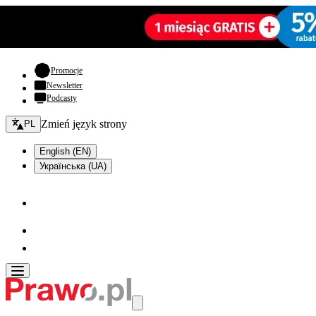
- otwiera się w nowej karcie
Promocje
Newsletter
Podcasty
Zmień język - bieżący:
Zmień język strony
PL
English (EN)
Українська (UA)