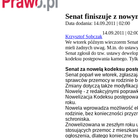
Senat finiszuje z now
Data dodania: 14.09.2011 | 02:00
14.09.2011 | 02:0
Krzysztof Sobczak
We wtorek późnym wieczorem Senat p
mieli żadnych uwag. M.in. do ustaw
Senat zgłosił do tzw. ustawy dewelo
kodeksu postępowania karnego. Tylk
Senat za nowelą kodeksu post
Senat poparł we wtorek, zgłasza
sprawców przemocy w rodzinie b
Zmiany dotyczą także modyfikacj
Nowelę - z redakcyjnymi poprawka
Nowelizacja Kodeksu postępowani
roku.
Nowela wprowadza możliwość ek
rodzinie, bez konieczności przy
schroniska.
Znowelizowana w zeszłym roku u
stosujących przemoc z mieszkani
ogłoszenia, dlatego konieczne b