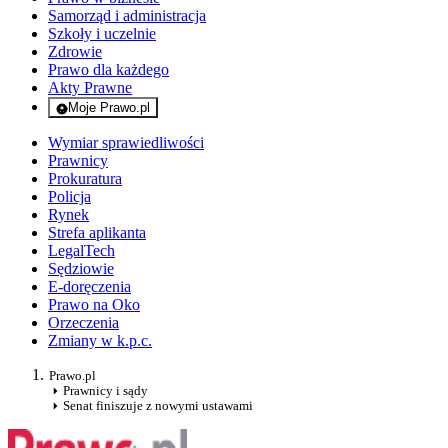
Samorząd i administracja
Szkoły i uczelnie
Zdrowie
Prawo dla każdego
Akty Prawne
Moje Prawo.pl
- rejestracja i logowanie do serwisu
Wymiar sprawiedliwości
Prawnicy
Prokuratura
Policja
Rynek
Strefa aplikanta
LegalTech
Sędziowie
E-doręczenia
Prawo na Oko
Orzeczenia
Zmiany w k.p.c.
Prawo.pl
Prawnicy i sądy
Senat finiszuje z nowymi ustawami