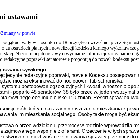
ymi ustawami
0
Zmiany w prawie
odjął uchwały w stosunku do 18 przyjętych wcześniej przez Sejm usta
y o autostradach płatnych i nowelizacji kodeksu karnego wykonawczeg
perskiej. Nieco mniej do ustawy o wymianie informacji z organami ścig
o redakcyjne poprawki senatorowie proponują do noweli kodeksu pos
ępowania cywilnego
jąc jedynie redakcyjne poprawki, nowelę Kodeksu postępowania
ędzie można eksmitować do noclegowni lub schroniska.
i systemu postępowań egzekucyjnych i kwestii wnoszenia apela
mi - poparło 48 senatorów, 38 było przeciw, jeden wstrzymał s
a cywilnego obejmuje blisko 150 zmian. Resort sprawiedliwo
smisji osób, którym nakazano opuszczenie mieszkania z pow
znawania im mieszkania socjalnego. Osoby takie mogą być eks
stawa o przeciwdziałaniu przemocy w rodzinie wprowadziła m
a zajmowanego wspólnie z ofiarami. Orzeczenie w tych sprawac
yło stworzenie możliwości eksmitowania sprawcy przemocy do 