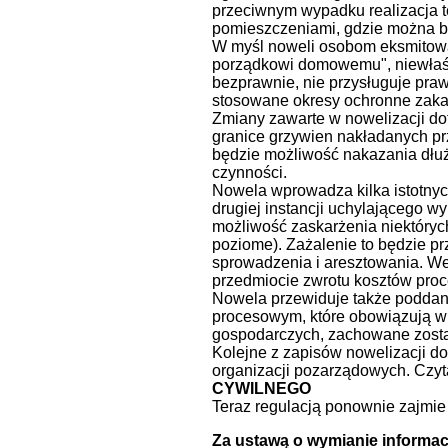
przeciwnym wypadku realizacja t
pomieszczeniami, gdzie można b
W myśl noweli osobom eksmitow
porządkowi domowemu", niewłaści
bezprawnie, nie przysługuje praw
stosowane okresy ochronne zakaz
Zmiany zawarte w nowelizacji do
granice grzywien nakładanych pr
będzie możliwość nakazania dłuż
czynności.
Nowela wprowadza kilka istotnyc
drugiej instancji uchylającego w
możliwość zaskarżenia niektórych
poziome). Zażalenie to będzie 
sprowadzenia i aresztowania. We
przedmiocie zwrotu kosztów proc
Nowela przewiduje także poddan
procesowym, które obowiązują w
gospodarczych, zachowane zost
Kolejne z zapisów nowelizacji d
organizacji pozarządowych. Czyt
CYWILNEGO
Teraz regulacją ponownie zajmie
Za ustawą o wymianie informac