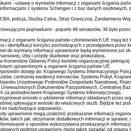
wkami - ustawę o wymianie informacji z organami ścigania pańs
informacjami z systemu Schengen i z baz danych osobowych, d
BA, policja, Służba Celna, Straż Graniczna, Żandarmeria Wojs
zowującymi poprawkami - poparło 48 senatorów, 36 było przec
rmacji z organami ścigania państw członkowskich UE mają też
ia i identyfikacji korzyści pochodzących z przestępstwa przez 
inie do wymiany informacji uprawnione będą wymienione już słu
inansowej, izby i urzędy skarbowe oraz prokuratura.
 Komendzie Głównej Policji komórki organizacyjnej pełniącej
iotami uprawnionymi a organami ścigania państw UE.
zpośredni dostęp do: Krajowego Systemu Informacyjnego Polic
azdów, centralnej ewidencji kierowców, Systemu Pobyt, Krajo
Rejestru Urzędowego Podmiotów Gospodarki Narodowej, Reje
 i Unieważnionych Dokumentów Paszportowych, Centralnej B
ch za pośrednictwem Krajowego Systemu Informatycznego.
przyjmował wnioski o udzielenie informacji składanych przez org
eśniej spływające wnioski do właściwych służb. Będzie też po
ał im nadchodzące odpowiedzi.
oty uprawnione mogą uzależnić przekazanie informacji organo
ków, takich jak: otrzymanie dodatkowych informacji w sprawie, 
informowanie o sposobie wykorzystania przekazanych informacji
bowych podmiot uprawniony może także zażądać od organu śc