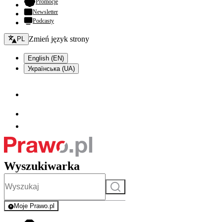
- otwiera się w nowej karcie
Promocje
Newsletter
Podcasty
Zmień język - bieżący:
Zmień język strony
PL
English (EN)
Українська (UA)
Wyszukiwarka
Szukaj
Moje Prawo.pl
- rejestracja i logowanie do serwisu