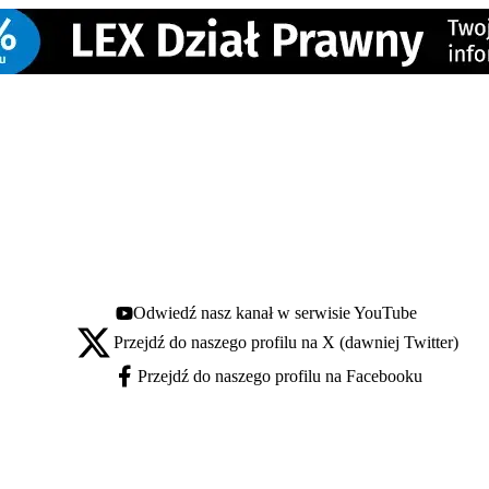
Odwiedź nasz kanał w serwisie YouTube
Youtube - otwiera się w nowej karcie
Przejdź do naszego profilu na X (dawniej Twitter)
X - otwiera się w nowej karcie
Przejdź do naszego profilu na Facebooku
Facebook - otwiera się w nowej karcie