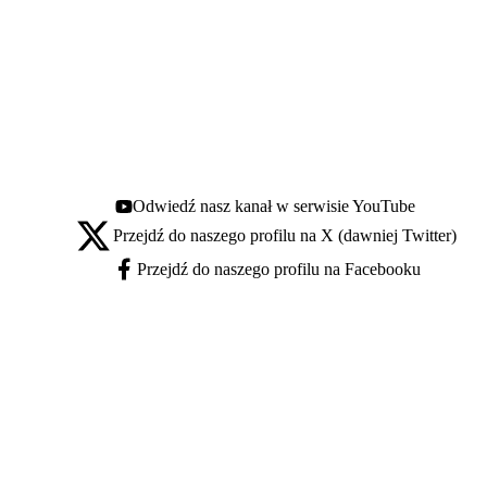
Odwiedź nasz kanał w serwisie YouTube
Youtube - otwiera się w nowej karcie
Przejdź do naszego profilu na X (dawniej Twitter)
X - otwiera się w nowej karcie
Przejdź do naszego profilu na Facebooku
Facebook - otwiera się w nowej karcie