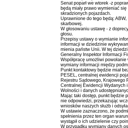
Senat poparł we wtorek -z popra
będą miały prawo wymieniać się 
skradzionych pojazdach.
Uprawnione do tego będą: ABW, C
skarbowej.
W głosowaniu ustawę - z doprecy
głosu.
Przepisy ustawy o wymianie info
informacji w dziedzinie wykrywan
mienia państw Unii. W tej dziedz
Generalny Inspektor Informacji F
Współpracę umożliwi powołanie w
wymiany informacji między podm
Punkt kontaktowy będzie miał be
PESEL, centralnej ewidencji poj
Rejestru Sądowego, Krajowego 
Centralnej Ewidencji Wydanych
Wolności i danych udostępniany
Mając taki dostęp, punkt będzie 
nie odpowiedzi, przekazując wcz
wniosków naszych służb i odsył
W ustawie zaznaczono, że podmi
spełnienia przez ten organ warun
wystąpił o ich udzielenie czy po
W przypadku wymiany danych oso