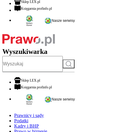
otwiera się w nowej karcie
Sklep LEX.pl
otwiera się w nowej karcie
Księgarnia profinfo.pl
Nasze serwisy
Wyszukiwarka
Szukaj
otwiera się w nowej karcie
Sklep LEX.pl
otwiera się w nowej karcie
Księgarnia profinfo.pl
Nasze serwisy
Prawnicy i sądy
Podatki
Kadry i BHP
Prawo w biznesie