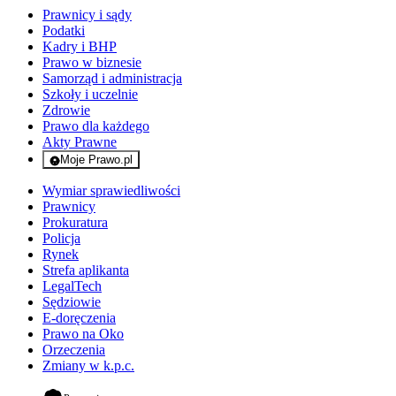
Prawnicy i sądy
Podatki
Kadry i BHP
Prawo w biznesie
Samorząd i administracja
Szkoły i uczelnie
Zdrowie
Prawo dla każdego
Akty Prawne
Moje Prawo.pl
- rejestracja i logowanie do serwisu
Wymiar sprawiedliwości
Prawnicy
Prokuratura
Policja
Rynek
Strefa aplikanta
LegalTech
Sędziowie
E-doręczenia
Prawo na Oko
Orzeczenia
Zmiany w k.p.c.