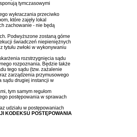
dysponują tymczasowymi
ego wykraczania przeciwko
m, które zajęły lokal
ich zachowanie - nie będą
nych. Podwyższone zostaną górne
ekucji świadczeń niepieniężnych
 z tytułu zwłoki w wykonywaniu
karżenia rozstrzygnięcia sądu
ownego rozpoznania. Będzie także
du tego sądu (tzw. zażalenie
 oraz zarządzenia przymusowego
sądu drugiej instancji w
ami, tym samym regułom
bnego postępowania w sprawach
oraz udziału w postępowaniach
JI KODEKSU POSTĘPOWANIA