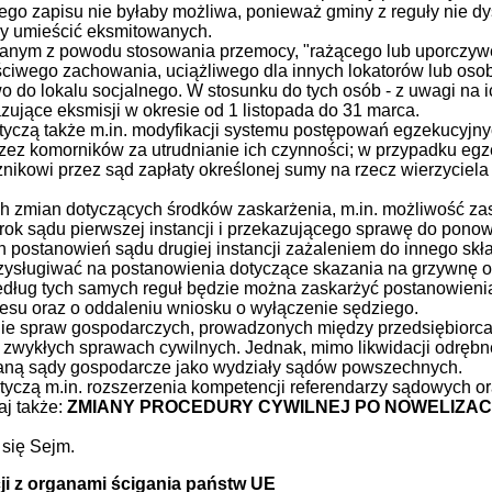
ego zapisu nie byłaby możliwa, ponieważ gminy z reguły nie 
y umieścić eksmitowanych.
anym z powodu stosowania przemocy, "rażącego lub uporczyw
wego zachowania, uciążliwego dla innych lokatorów lub osobo
o do lokalu socjalnego. W stosunku do tych osób - z uwagi na 
ujące eksmisji w okresie od 1 listopada do 31 marca.
tyczą także m.in. modyfikacji systemu postępowań egzekucyj
zez komorników za utrudnianie ich czynności; w przypadku egz
nikowi przez sąd zapłaty określonej sumy na rzecz wierzyciela
h zmian dotyczących środków zaskarżenia, m.in. możliwość zas
yrok sądu pierwszej instancji i przekazującego sprawę do pon
 postanowień sądu drugiej instancji zażaleniem do innego skła
przysługiwać na postanowienia dotyczące skazania na grzywnę
dług tych samych reguł będzie można zaskarżyć postanowienia 
esu oraz o oddaleniu wniosku o wyłączenie sędziego.
ie spraw gospodarczych, prowadzonych między przedsiębiorc
 zwykłych sprawach cywilnych. Jednak, mimo likwidacji odrę
aną sądy gospodarcze jako wydziały sądów powszechnych.
otyczą m.in. rozszerzenia kompetencji referendarzy sądowych 
aj także:
ZMIANY PROCEDURY CYWILNEJ PO NOWELIZAC
 się Sejm.
ji z organami ścigania państw UE