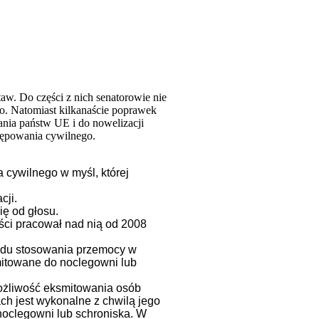
w. Do części z nich senatorowie nie
o. Natomiast kilkanaście poprawek
ania państw UE i do nowelizacji
tępowania cywilnego.
 cywilnego w myśl, której
cji.
ię od głosu.
ści pracował nad nią od 2008
odu stosowania przemocy w
mitowane do noclegowni lub
ożliwość eksmitowania osób
h jest wykonalne z chwilą jego
noclegowni lub schroniska. W