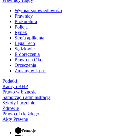
Prawnicy i sądy
Wymiar sprawiedliwości
Prawnicy
Prokuratura
Policja
Rynek
Strefa aplikanta
LegalTech
Sędziowie
E-doręczenia
Prawo na Oko
Orzeczenia
Zmiany w k.p.c.
Podatki
Kadry i BHP
Prawo w biznesie
Samorząd i administracja
Szkoły i uczelnie
Zdrowie
Prawo dla każdego
Akty Prawne
- otwiera się w nowej karcie
Promocje