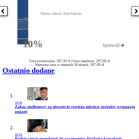
Poprzednia książka
N
Mateusz Jakubik, Rafał Prabucki
10%
Sprawdź
Rabatu
Cena promocyjna: 267,30 zł |
Cena regularna: 297,00 zł
Najniższa cena w ostatnich 30 dniach: 207,90 zł
Ostatnio dodane
10:46
Przejdź do artykułu:
Zakaz stadionowy za niezajęcie swojego miejsca, przepisy wymagają
zmiany
09:23
Przejdź do artykułu:
Będzie więcej przesłanek do zawieszenia działania kancelarii