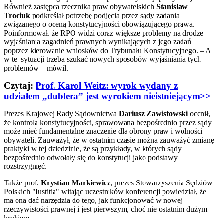
Również zastępca rzecznika praw obywatelskich
Stanisław
Trociuk
podkreślał potrzebę podjęcia przez sądy zadania
związanego o oceną konstytucyjności obowiązującego prawa.
Poinformował, że RPO widzi coraz większe problemy na drodze
wyjaśniania zagadnień prawnych wynikających z jego zadań
poprzez kierowanie wniosków do Trybunału Konstytucyjnego. – A
w tej sytuacji trzeba szukać nowych sposobów wyjaśniania tych
problemów – mówił.
Czytaj:
Prof. Karol Weitz: wyrok wydany z
udziałem „dublera” jest wyrokiem nieistniejącym>>
Prezes Krajowej Rady Sądownictwa
Dariusz Zawistowski
ocenił,
że kontrola konstytucyjności, sprawowana bezpośrednio przez sądy
może mieć fundamentalne znaczenie dla obrony praw i wolności
obywateli. Zauważył, że w ostatnim czasie można zauważyć zmianę
praktyki w tej dziedzinie, że są przykłady, w których sądy
bezpośrednio odwołały się do konstytucji jako podstawy
rozstrzygnięć.
Także prof.
Krystian Markiewicz
, prezes Stowarzyszenia Sędziów
Polskich "Iustitia" witając uczestników konferencji powiedział, że
ma ona dać narzędzia do tego, jak funkcjonować w nowej
rzeczywistości prawnej i jest pierwszym, choć nie ostatnim dużym
krokiem.