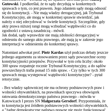
Gutowski
. I podkreślał, że to sądy decydują w konkretnych
sprawach o tym, co jest prawem. Jego zdaniem sądy mogą odnosić
się do konstytucji. - Nie mają władzy derogacyjnej, jak Trybunał
Konstytucyjny, ale mogą w konkretnej sprawie stwierdzić, jak
należy o niej zdecydować w świetle konstytucji. Szczególnie, gdy
akty prawa niższej rangi mogą wzbudzać wątpliwości co do
zgodności z ustawą zasadniczą - mówił.
Jak dodał, sądy wprawdzie nie mają zdolności derogacyjnej w
odniesniu do samego aktu prawnego, ale mają ją w zakresie jego
interpretacji w odniesieniu do konkretnej sprawy.
Natomiast adwokat prof.
Piotr Kardas
użył podczas debaty jeszcze
jednego argumentu za stosowaniem przez sądy powszechne oceny
konstytucyjności przepisów. Przywołał w tym celu liczby: około
300 spraw rozpatruje rocznie Trybunał Konstytucyjny, a do sądów
powszechnych trafia ponad 15 mln spraw. - Czy tylko w tych 300
sprawach mogą występować wątpliwości konstytucyjne? - pytał
retorycznie.
- Bez władzy sądowniczej nie ma ochrony podstawowych praw i
wolności obywatelskich, na prawnikach spoczywa obowiązek
ratowania demokratycznego państwa prawnego - mówiła w
Katowicach I prezes SN
Małgorzata Gersdorf
. Przypomniała, że
to konstytucja jest źródłem podstawowych wolności obywatelskich,
a "żadne demokratyczne państwo prawne nie może funkcjonować