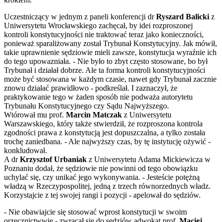
Uczestniczący w jednym z paneli konferencji dr
Ryszard Balicki
z
Uniwersytetu Wrocławskiego zachęcał, by idei rozproszonej
kontroli konstytucyjności nie traktować teraz jako konieczności,
ponieważ sparaliżowany został Trybunał Konstytucyjny. Jak mówił,
takie uprawnienie sędziowie mieli zawsze, konstytucja wyraźnie ich
do tego upowazniała. - Nie było to zbyt często stosowane, bo był
Trybunał i działał dobrze. Ale ta forma kontroli konstytucyjności
może być stosowana w każdym czasie, nawet gdy Trybunał zacznie
znowu działać prawidłowo - podkreślał. I zaznaczył, że
praktykowanie tego w żaden sposób nie podważa autorytetu
Trybunału Konstytucyjnego czy Sądu Najwyższego.
Wtórował mu prof.
Marcin Matczak
z Uniwersytetu
Warszawskiego, który także stwierdził, że rozproszona kontrola
zgodności prawa z konstytucją jest dopuszczalna, a tylko została
trochę zaniedbana. - Ale najwyższy czas, by tę instytucję ożywić -
konkludował.
A dr
Krzysztof Urbaniak
z Uniwersytetu Adama Mickiewicza w
Poznaniu dodał, że sędziowie nie powinni od tego obowiązku
uchylać się, czy unikać jego wykonywania. - Jesteście potężną
władzą w Rzeczypospolitej, jedną z trzech równorzednych władz.
Korzystajcie z tej swojej rangi i pozycji - apelował do sędziów.
- Nie obawiajcie się stosować wprost konstytucji w swoim
orzecznictwwie - zwracał się do sędziów adwokat prof.
Maciej