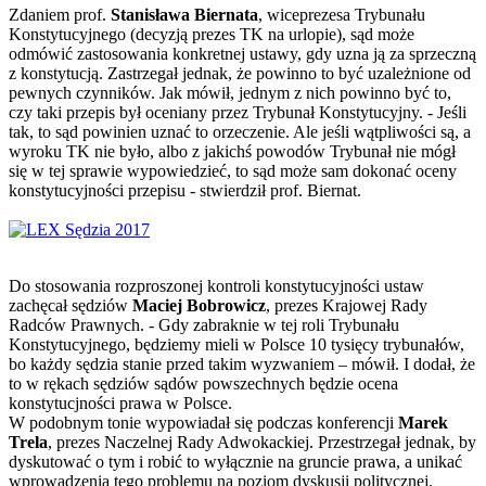
Zdaniem prof.
Stanisława Biernata
, wiceprezesa Trybunału
Konstytucyjnego (decyzją prezes TK na urlopie), sąd może
odmówić zastosowania konkretnej ustawy, gdy uzna ją za sprzeczną
z konstytucją. Zastrzegał jednak, że powinno to być uzależnione od
pewnych czynników. Jak mówił, jednym z nich powinno być to,
czy taki przepis był oceniany przez Trybunał Konstytucyjny. - Jeśli
tak, to sąd powinien uznać to orzeczenie. Ale jeśli wątpliwości są, a
wyroku TK nie było, albo z jakichś powodów Trybunał nie mógł
się w tej sprawie wypowiedzieć, to sąd może sam dokonać oceny
konstytucyjności przepisu - stwierdził prof. Biernat.
Do stosowania rozproszonej kontroli konstytucyjności ustaw
zachęcał sędziów
Maciej Bobrowicz
, prezes Krajowej Rady
Radców Prawnych. - Gdy zabraknie w tej roli Trybunału
Konstytucyjnego, będziemy mieli w Polsce 10 tysięcy trybunałów,
bo każdy sędzia stanie przed takim wyzwaniem – mówił. I dodał, że
to w rękach sędziów sądów powszechnych będzie ocena
konstytucjności prawa w Polsce.
W podobnym tonie wypowiadał się podczas konferencji
Marek
Trela
, prezes Naczelnej Rady Adwokackiej. Przestrzegał jednak, by
dyskutować o tym i robić to wyłącznie na gruncie prawa, a unikać
wprowadzenia tego problemu na poziom dyskusji politycznej.