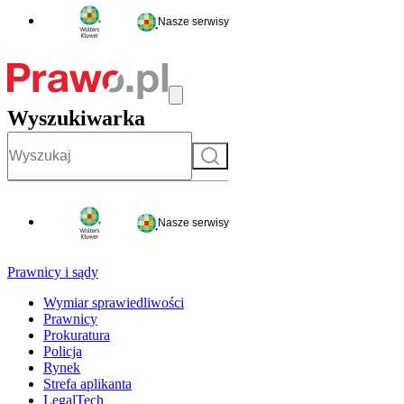
Nasze serwisy
Wyszukiwarka
Szukaj
Nasze serwisy
Prawnicy i sądy
Wymiar sprawiedliwości
Prawnicy
Prokuratura
Policja
Rynek
Strefa aplikanta
LegalTech