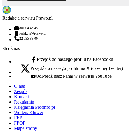
Redakcja serwisu Prawo.pl
801 04 45 45
Numer telefonu:
redakcja@prawo.pl
Adres email:
22 535 88 00
Numer telefonu:
Śledź nas
Przejdź do naszego profilu na Facebooku
facebook - otwiera się w nowej karcie
Przejdź do naszego profilu na X (dawniej Twitter)
x - otwiera się w nowej karcie
Odwiedź nasz kanał w serwisie YouTube
youtube - otwiera się w nowej karcie
O nas
Zespół
Kontakt
Regulamin
Księgarnia Profinfo.pl
Wolters Kluwer
FEPI
FPOP
Mapa strony