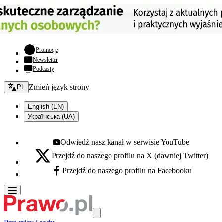
- otwiera się w nowej karcie
Promocje
Newsletter
Podcasty
Zmień język - bieżący:
Zmień język strony
PL
English (EN)
Українська (UA)
Odwiedź nasz kanał w serwisie YouTube
Youtube - otwiera się w nowej karcie
Przejdź do naszego profilu na X (dawniej Twitter)
X - otwiera się w nowej karcie
Przejdź do naszego profilu na Facebooku
Facebook - otwiera się w nowej karcie