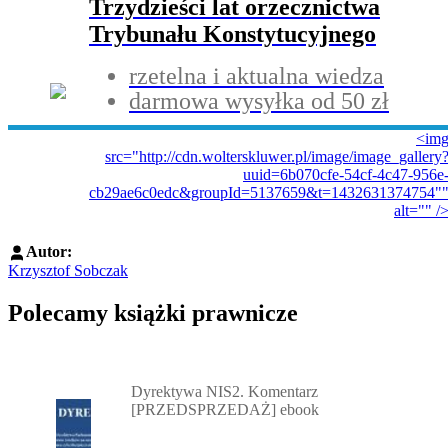
Trzydzieści lat orzecznictwa
Trybunału Konstytucyjnego
rzetelna i aktualna wiedza
darmowa wysyłka od 50 zł
<im
src="http://cdn.wolterskluwer.pl/image/image_gallery
uuid=6b070cfe-54cf-4c47-956e
cb29ae6c0edc&groupId=5137659&t=1432631374754"
alt="" /
Autor:
Krzysztof Sobczak
Polecamy książki prawnicze
Przejdź do: Dyrektywa NIS2. Komentarz [PRZEDSPRZEDAŻ] ebook,
Dyrektywa NIS2. Komentarz
[PRZEDSPRZEDAŻ] ebook