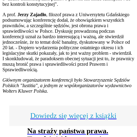
bez kontroli konstytucyjnej".
A prof.
Jerzy Zajadło
, filozof prawa z Uniwersytetu Gdańskiego
podsumowując konferencję dodał, że obowiązkiem wszystkich
prawników, a szczególnie sędziów, jest obrona prawa i
sprawiedliwości w Polsce. Dyskusję prowadzoną podczas
konferencji uznał za bardzo interesującą i ważną, ale stwierdził
jednocześnie, że to temat dość banalny, dyskutowany w Polsce od
20 lat. - Dopiero wydarzenia polityczne ostatniego okresu i ich
legislacyjne skutki pokazały, jak to jest ważny problem - stwierdził.
I skonkludował, że paradoksem obecnej sytuacji jest to, że prawnicy
muszą bronić prawa i sprawiedliwości przed Prawem i
Sprawiedliwością.
Głównym organizatorem konferencji było Stowarzyszenie Sędziów
Polskich "Iustitia", a jednym ze współorganizatorów wydawnictwo
Wolters Kluwer Polska.
Dowiedz się więcej z książki
Na straży państwa prawa.