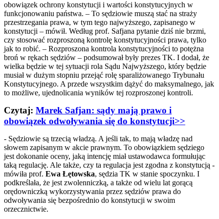
obowiązek ochrony konstytucji i wartości konstytucyjnych w
funkcjonowaniu państwa. – To sędziowie muszą stać na straży
przestrzegania prawa, w tym tego najwyższego, zapisanego w
konstytucji – mówił. Według prof. Safjana pytanie dziś nie brzmi,
czy stosować rozproszoną kontrolę konstytucyjności prawa, tylko
jak to robić. – Rozproszona kontrola konstytucyjności to potężna
broń w rękach sędziów – podsumował były prezes TK. I dodał, że
wielka będzie w tej sytuacji rola Sądu Najwyższego, który będzie
musiał w dużym stopniu przejąć rolę sparaliżowanego Trybunału
Konstytucyjnego. A przede wszystkim dążyć do maksymalnego, jak
to możliwe, ujednolicania wyników tej rozproszonej kontroli.
Czytaj:
Marek Safjan: sądy mają prawo i
obowiązek odwoływania się do konstytucji>>
- Sędziowie są trzecią władzą. A jeśli tak, to mają władzę nad
słowem zapisanym w akcie prawnym. To obowiązkiem sędziego
jest dokonanie oceny, jaką intencję miał ustawodawca formułując
taką regulację. Ale także, czy ta regulacja jest zgodna z konstytucją -
mówiła prof.
Ewa Łętowska
, sędzia TK w stanie spoczynku. I
podkreślała, że jest zwolenniczką, a także od wielu lat gorącą
orędowniczką wykorzystywania przez sędziów prawa do
odwoływania się bezpośrednio do konstytucji w swoim
orzecznictwie.