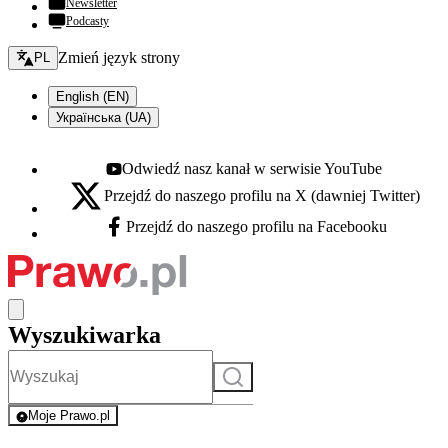
Newsletter
Podcasty
Zmień język - bieżący:
Zmień język strony
PL
English (EN)
Українська (UA)
Odwiedź nasz kanał w serwisie YouTube
Youtube - otwiera się w nowej karcie
Przejdź do naszego profilu na X (dawniej Twitter)
X - otwiera się w nowej karcie
Przejdź do naszego profilu na Facebooku
Facebook - otwiera się w nowej karcie
Wyszukiwarka
Szukaj
Moje Prawo.pl
- rejestracja i logowanie do serwisu