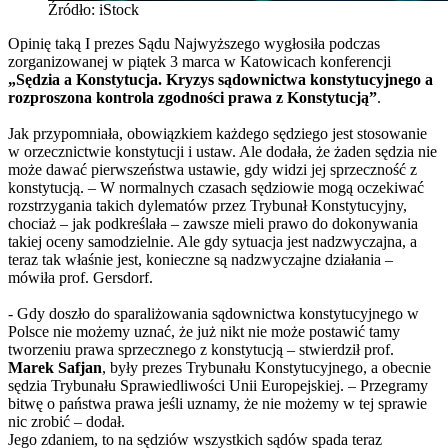
Źródło: iStock
Opinię taką I prezes Sądu Najwyższego wygłosiła podczas
zorganizowanej w piątek 3 marca w Katowicach konferencji
„Sędzia a Konstytucja. Kryzys sądownictwa konstytucyjnego a
rozproszona kontrola zgodności prawa z Konstytucją”
.
Jak przypomniała, obowiązkiem każdego sędziego jest stosowanie
w orzecznictwie konstytucji i ustaw. Ale dodała, że żaden sędzia nie
może dawać pierwszeństwa ustawie, gdy widzi jej sprzeczność z
konstytucją. – W normalnych czasach sędziowie mogą oczekiwać
rozstrzygania takich dylematów przez Trybunał Konstytucyjny,
chociaż – jak podkreślała – zawsze mieli prawo do dokonywania
takiej oceny samodzielnie. Ale gdy sytuacja jest nadzwyczajna, a
teraz tak właśnie jest, konieczne są nadzwyczajne działania –
mówiła prof. Gersdorf.
- Gdy doszło do sparaliżowania sądownictwa konstytucyjnego w
Polsce nie możemy uznać, że już nikt nie może postawić tamy
tworzeniu prawa sprzecznego z konstytucją – stwierdził prof.
Marek Safjan
, były prezes Trybunału Konstytucyjnego, a obecnie
sędzia Trybunału Sprawiedliwości Unii Europejskiej. – Przegramy
bitwę o państwa prawa jeśli uznamy, że nie możemy w tej sprawie
nic zrobić – dodał.
Jego zdaniem, to na sędziów wszystkich sądów spada teraz