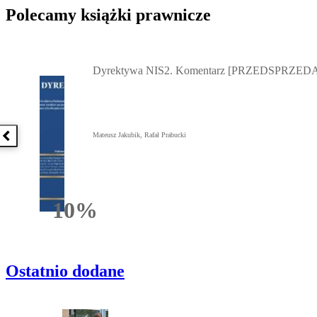
Polecamy książki prawnicze
Przejdź do: Dyrektywa NIS2. Komentarz [PRZEDSPRZEDAŻ] ebook,
Dyrektywa NIS2. Komentarz [PRZEDSPRZEDA
Mateusz Jakubik, Rafał Prabucki
Poprzednia książka
10%
Rabatu
Ostatnio dodane