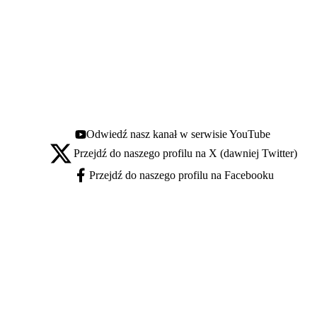
Odwiedź nasz kanał w serwisie YouTube
Youtube - otwiera się w nowej karcie
Przejdź do naszego profilu na X (dawniej Twitter)
X - otwiera się w nowej karcie
Przejdź do naszego profilu na Facebooku
Facebook - otwiera się w nowej karcie