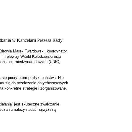
otkania w Kancelarii Prezesa Rady
e Zdrowia Marek Twardowski, koordynator
 Telewizji Witold Kołodziejski oraz
rganizacji międzynarodowych (UNIC,
ię priorytetem polityki państwa. Nie
my się do przełożenia dotychczasowych
a konkretne strategie i zorganizowane,
ałania” jest skuteczne zwalczanie
alczaniu należy nadać najwyższą