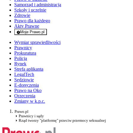
Samorząd i administracja
Szkoły i uczelnie
Zdrowie
Prawo dla każdego
Akty Prawne
Moje Prawo.pl
- rejestracja i logowanie do serwisu
Wymiar sprawiedliwości
Prawnicy
Prokuratura
Policja
Rynek
Strefa aplikanta
LegalTech
Sędziowie
E-doręczenia
Prawo na Oko
Orzeczenia
Zmiany w k.p.c.
Prawo.pl
Prawnicy i sądy
Rząd tworzy "platformę" przeciw przemocy seksualnej