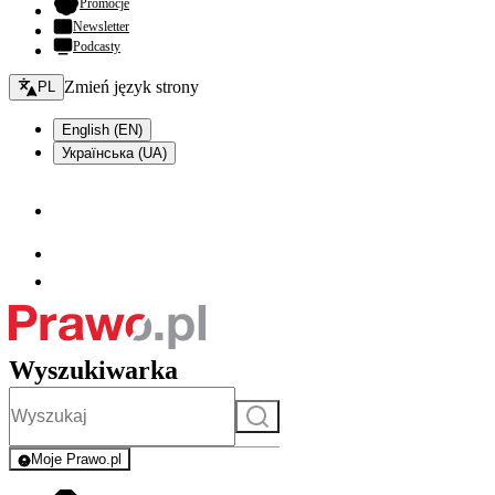
- otwiera się w nowej karcie
Promocje
Newsletter
Podcasty
Zmień język - bieżący:
Zmień język strony
PL
English (EN)
Українська (UA)
Wyszukiwarka
Szukaj
Moje Prawo.pl
- rejestracja i logowanie do serwisu