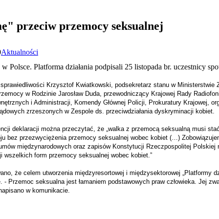
ę" przeciw przemocy seksualnej
0
Aktualności
w Polsce. Platforma działania podpisali 25 listopada br. uczestnicy sp
er sprawiedliwości Krzysztof Kwiatkowski, podsekretarz stanu w Ministerstwi
zemocy w Rodzinie Jarosław Duda, przewodniczący Krajowej Rady Radiofonii i
ętrznych i Administracji, Komendy Głównej Policji, Prokuratury Krajowej, o
dowych zrzeszonych w Zespole ds. przeciwdziałania dyskryminacji kobiet.
cji deklaracji można przeczytać, że „walka z przemocą seksualną musi stać s
oju bez przezwyciężenia przemocy seksualnej wobec kobiet (…) Zobowiązuje
umów międzynarodowych oraz zapisów Konstytucji Rzeczpospolitej Polskiej n
ji wszelkich form przemocy seksualnej wobec kobiet.”
no, że celem utworzenia międzyresortowej i międzysektorowej „Platformy dzi
. - Przemoc seksualna jest łamaniem podstawowych praw człowieka. Jej zw
 napisano w komunikacie.