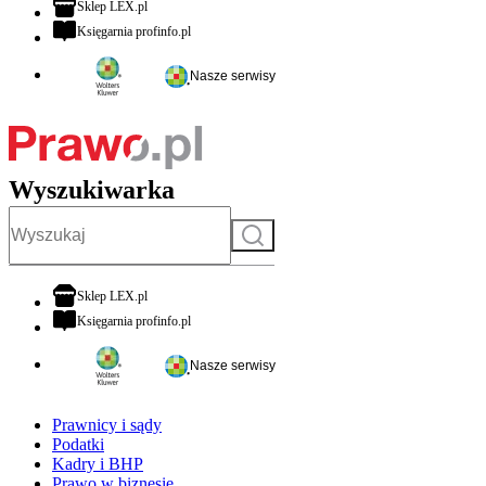
otwiera się w nowej karcie
Sklep LEX.pl
otwiera się w nowej karcie
Księgarnia profinfo.pl
Nasze serwisy
Wyszukiwarka
Szukaj
otwiera się w nowej karcie
Sklep LEX.pl
otwiera się w nowej karcie
Księgarnia profinfo.pl
Nasze serwisy
Prawnicy i sądy
Podatki
Kadry i BHP
Prawo w biznesie