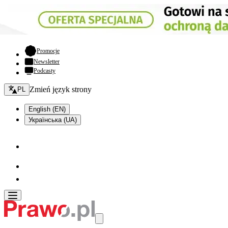
- otwiera się w nowej karcie
Promocje
Newsletter
Podcasty
Zmień język - bieżący:
Zmień język strony
PL
English (EN)
Українська (UA)