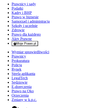
Prawnicy i sądy
Podatki
Kadry i BHP
Prawo w biznesie
Samorząd i administracja
Szkoły i uczelnie
Zdrowie
Prawo dla każdego
Akty Prawne
Moje Prawo.pl
- rejestracja i logowanie do serwisu
Wymiar sprawiedliwości
Prawnicy
Prokuratura
Policja
Rynek
Strefa aplikanta
LegalTech
Sędziowie
E-doręczenia
Prawo na Oko
Orzeczenia
Zmiany w k.p.c.