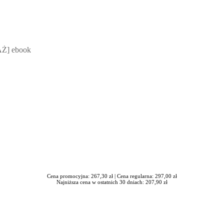
 Mateusz Jakubik, Rafał Prabucki - otwiera się w nowym oknie
Ż] ebook
Cena promocyjna: 267,30 zł |
Cena regularna: 297,00 zł
Najniższa cena w ostatnich 30 dniach: 207,90 zł