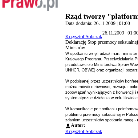
Rząd tworzy "platform
Data dodania: 26.11.2009 | 01:00
26.11.2009 | 01:0
Krzysztof Sobczak
Deklarację Stop przemocy seksualnej 
Ministrów.
W spotkaniu wzięli udział m.in.: minist
Krajowego Programu Przeciwdziałania Pr
przedstawiciele Ministerstwa Spraw Wewn
UNHCR, OBWE) oraz organizacji pozarzą
W podpisanej przez uczestników konferen
można mówić o równości, rozwoju i pok
zobowiązań wynikających z konwencji i 
systematyczne działania w celu likwidac
W komunikacie po spotkaniu poinformowa
problemu przemocy seksualnej w Polsce
zdaniem uczestników spotkania rangę -
Autor:
Krzysztof Sobczak