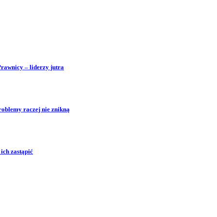
Prawnicy – liderzy jutra
roblemy raczej nie znikną
ich zastąpić