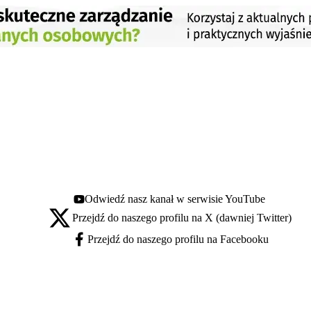
Odwiedź nasz kanał w serwisie YouTube
Youtube - otwiera się w nowej karcie
Przejdź do naszego profilu na X (dawniej Twitter)
X - otwiera się w nowej karcie
Przejdź do naszego profilu na Facebooku
Facebook - otwiera się w nowej karcie