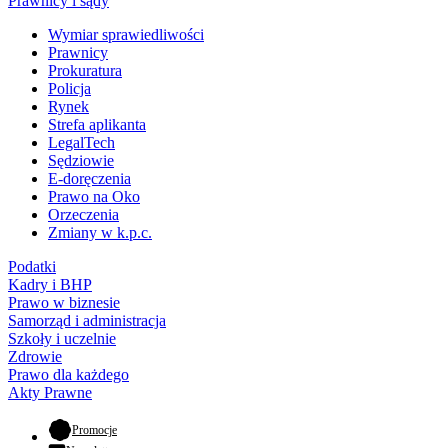
Prawnicy i sądy
Wymiar sprawiedliwości
Prawnicy
Prokuratura
Policja
Rynek
Strefa aplikanta
LegalTech
Sędziowie
E-doręczenia
Prawo na Oko
Orzeczenia
Zmiany w k.p.c.
Podatki
Kadry i BHP
Prawo w biznesie
Samorząd i administracja
Szkoły i uczelnie
Zdrowie
Prawo dla każdego
Akty Prawne
- otwiera się w nowej karcie
Promocje