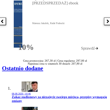
[PRZEDSPRZEDAŻ] ebook
Poprzednia książka
N
Mateusz Jakubik, Rafał Prabucki
10%
Sprawdź
Rabatu
Cena promocyjna: 267,30 zł |
Cena regularna: 297,00 zł
Najniższa cena w ostatnich 30 dniach: 207,90 zł
Ostatnio dodane
08.08.2026 | 10:46
Przejdź do artykułu:
Zakaz stadionowy za niezajęcie swojego miejsca, przepisy wymagają
zmiany