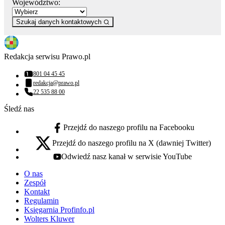
Województwo:
Szukaj danych kontaktowych
Redakcja serwisu Prawo.pl
801 04 45 45
Numer telefonu:
redakcja@prawo.pl
Adres email:
22 535 88 00
Numer telefonu:
Śledź nas
Przejdź do naszego profilu na Facebooku
facebook - otwiera się w nowej karcie
Przejdź do naszego profilu na X (dawniej Twitter)
x - otwiera się w nowej karcie
Odwiedź nasz kanał w serwisie YouTube
youtube - otwiera się w nowej karcie
O nas
Zespół
Kontakt
Regulamin
Księgarnia Profinfo.pl
Wolters Kluwer