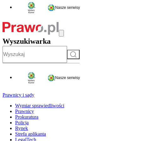
Nasze serwisy
Wyszukiwarka
Szukaj
Nasze serwisy
Prawnicy i sądy
Wymiar sprawiedliwości
Prawnicy
Prokuratura
Policja
Rynek
Strefa aplikanta
LegalTech