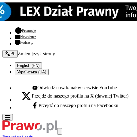
- otwiera się w nowej karcie
Promocje
Newsletter
Podcasty
Zmień język - bieżący:
Zmień język strony
PL
English (EN)
Українська (UA)
Odwiedź nasz kanał w serwisie YouTube
Youtube - otwiera się w nowej karcie
Przejdź do naszego profilu na X (dawniej Twitter)
X - otwiera się w nowej karcie
Przejdź do naszego profilu na Facebooku
Facebook - otwiera się w nowej karcie