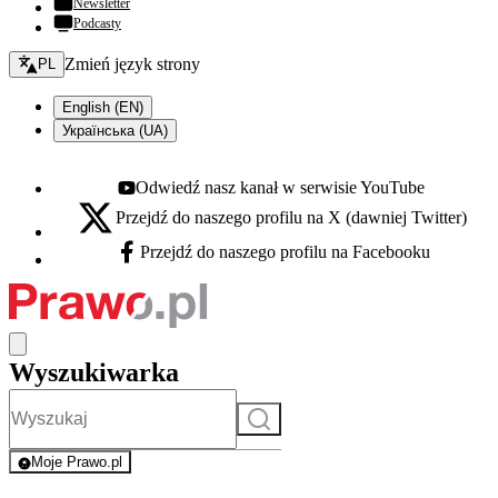
Newsletter
Podcasty
Zmień język - bieżący:
Zmień język strony
PL
English (EN)
Українська (UA)
Odwiedź nasz kanał w serwisie YouTube
Youtube - otwiera się w nowej karcie
Przejdź do naszego profilu na X (dawniej Twitter)
X - otwiera się w nowej karcie
Przejdź do naszego profilu na Facebooku
Facebook - otwiera się w nowej karcie
Wyszukiwarka
Szukaj
Moje Prawo.pl
- rejestracja i logowanie do serwisu