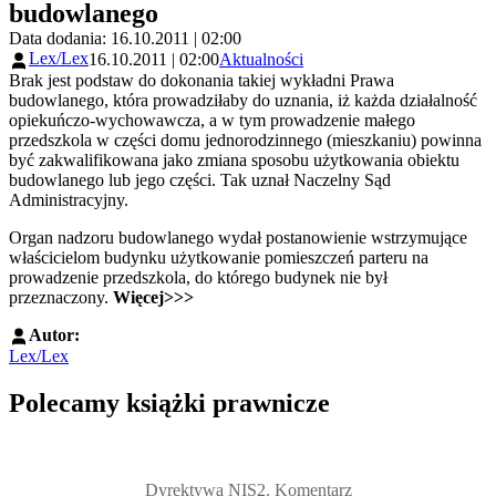
budowlanego
Data dodania: 16.10.2011 | 02:00
Lex/Lex
16.10.2011 | 02:00
Aktualności
Brak jest podstaw do dokonania takiej wykładni Prawa
budowlanego, która prowadziłaby do uznania, iż każda działalność
opiekuńczo-wychowawcza, a w tym prowadzenie małego
przedszkola w części domu jednorodzinnego (mieszkaniu) powinna
być zakwalifikowana jako zmiana sposobu użytkowania obiektu
budowlanego lub jego części. Tak uznał Naczelny Sąd
Administracyjny.
Organ nadzoru budowlanego wydał postanowienie wstrzymujące
właścicielom budynku użytkowanie pomieszczeń parteru na
prowadzenie przedszkola, do którego budynek nie był
przeznaczony.
Więcej>>>
Autor:
Lex/Lex
Polecamy książki prawnicze
Przejdź do: Dyrektywa NIS2. Komentarz [PRZEDSPRZEDAŻ] ebook,
Dyrektywa NIS2. Komentarz