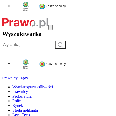
Nasze serwisy
Wyszukiwarka
Szukaj
Nasze serwisy
Prawnicy i sądy
Wymiar sprawiedliwości
Prawnicy
Prokuratura
Policja
Rynek
Strefa aplikanta
LegalTech