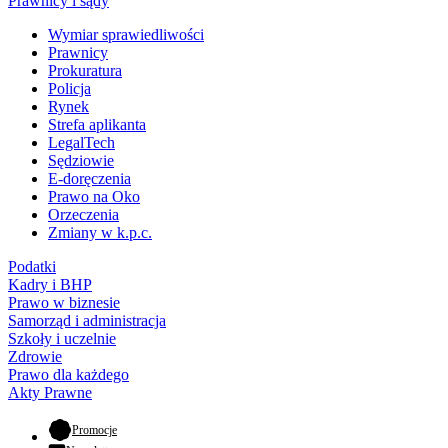
Prawnicy i sądy
Wymiar sprawiedliwości
Prawnicy
Prokuratura
Policja
Rynek
Strefa aplikanta
LegalTech
Sędziowie
E-doręczenia
Prawo na Oko
Orzeczenia
Zmiany w k.p.c.
Podatki
Kadry i BHP
Prawo w biznesie
Samorząd i administracja
Szkoły i uczelnie
Zdrowie
Prawo dla każdego
Akty Prawne
- otwiera się w nowej karcie
Promocje