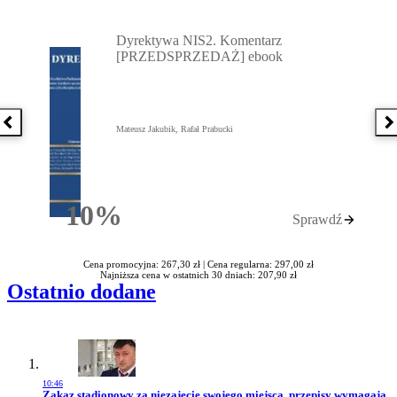
Przejdź do: Dyrektywa NIS2. Komentarz [PRZEDSPRZEDAŻ] ebook,
Dyrektywa NIS2. Komentarz
[PRZEDSPRZEDAŻ] ebook
Poprzednia książka
N
Mateusz Jakubik, Rafał Prabucki
10%
Sprawdź
Rabatu
Cena promocyjna: 267,30 zł |
Cena regularna: 297,00 zł
Najniższa cena w ostatnich 30 dniach: 207,90 zł
Ostatnio dodane
10:46
Przejdź do artykułu:
Zakaz stadionowy za niezajęcie swojego miejsca, przepisy wymagają