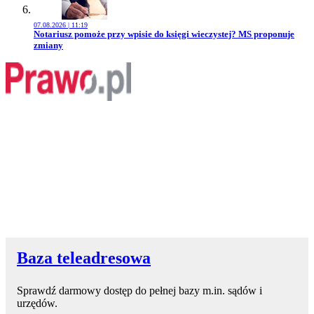
07.08.2026 | 11:19
Przejdź do artykułu:
Notariusz pomoże przy wpisie do księgi wieczystej? MS proponuje
zmiany
Baza teleadresowa
Sprawdź darmowy dostęp do pełnej bazy m.in. sądów i
urzędów.