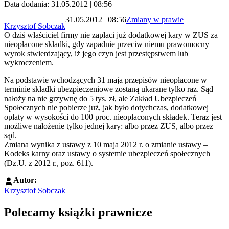
Data dodania: 31.05.2012 | 08:56
31.05.2012 | 08:56
Zmiany w prawie
Krzysztof Sobczak
O dziś właściciel firmy nie zapłaci już dodatkowej kary w ZUS za
nieopłacone składki, gdy zapadnie przeciw niemu prawomocny
wyrok stwierdzający, iż jego czyn jest przestępstwem lub
wykroczeniem.
Na podstawie wchodzących 31 maja przepisów nieopłacone w
terminie składki ubezpieczeniowe zostaną ukarane tylko raz. Sąd
nałoży na nie grzywnę do 5 tys. zł, ale Zakład Ubezpieczeń
Społecznych nie pobierze już, jak było dotychczas, dodatkowej
opłaty w wysokości do 100 proc. nieopłaconych składek. Teraz jest
możliwe nałożenie tylko jednej kary: albo przez ZUS, albo przez
sąd.
Zmiana wynika z ustawy z 10 maja 2012 r. o zmianie ustawy –
Kodeks karny oraz ustawy o systemie ubezpieczeń społecznych
(Dz.U. z 2012 r., poz. 611).
Autor:
Krzysztof Sobczak
Polecamy książki prawnicze