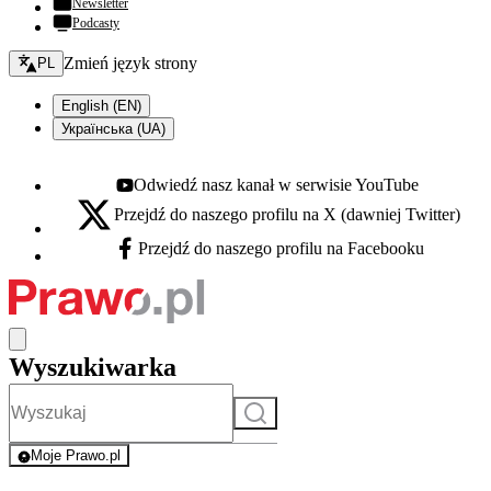
Newsletter
Podcasty
Zmień język - bieżący:
Zmień język strony
PL
English (EN)
Українська (UA)
Odwiedź nasz kanał w serwisie YouTube
Youtube - otwiera się w nowej karcie
Przejdź do naszego profilu na X (dawniej Twitter)
X - otwiera się w nowej karcie
Przejdź do naszego profilu na Facebooku
Facebook - otwiera się w nowej karcie
Wyszukiwarka
Szukaj
Moje Prawo.pl
- rejestracja i logowanie do serwisu