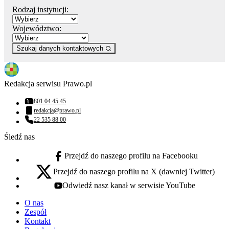
Rodzaj instytucji:
Województwo:
Szukaj danych kontaktowych
Redakcja serwisu Prawo.pl
801 04 45 45
Numer telefonu:
redakcja@prawo.pl
Adres email:
22 535 88 00
Numer telefonu:
Śledź nas
Przejdź do naszego profilu na Facebooku
facebook - otwiera się w nowej karcie
Przejdź do naszego profilu na X (dawniej Twitter)
x - otwiera się w nowej karcie
Odwiedź nasz kanał w serwisie YouTube
youtube - otwiera się w nowej karcie
O nas
Zespół
Kontakt