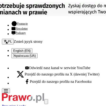
- otwiera się w nowej karcie
Promocje
Newsletter
Podcasty
Zmień język - bieżący:
Zmień język strony
PL
English (EN)
Українська (UA)
Odwiedź nasz kanał w serwisie YouTube
Youtube - otwiera się w nowej karcie
Przejdź do naszego profilu na X (dawniej Twitter)
X - otwiera się w nowej karcie
Przejdź do naszego profilu na Facebooku
Facebook - otwiera się w nowej karcie