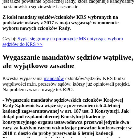
jest także powstanie Społecznej Rady, która zaopiniuje kandydatury
na stanowiska sędziowskie i asesorskie.
Z kolei mandaty sędziów/członków KRS wybranych na
podstawie ustawy z 2017 r. mają wygasnąć w momencie
wyboru nowych członków Rady.
Czytaj:
Sypią się gromy na propozycje MS dotyczącą wyboru
sędziów do KRS
>>
Wygaszanie mandatów sędziów wątpliwe,
ale wyjątkowo zasadne
Kwestia wygaszania
mandatów
członków/sędziów KRS budzi
wątpliwości m.in. prezesów sądów, którzy już opiniowali projekt.
Na problem zwraca uwagę też RPO.
-
Wygaszenie mandatów sędziowskich członków Krajowej
Rady Sądownictwa wiąże się z przerwaniem ich 4-letniej
kadencji zagwarantowanej w art. 187 ust. 3 Konstytucji. Jak
dotąd pod rządami obecnej Konstytucji kadencję
konstytucyjnego organu ustawodawca przerwał jedynie dwa
razy, za każdym razem wzbudzając poważne kontrowersje: w
2018 r. doszło do próby przerwania 6-letniej kadencji