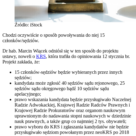
Źródło: iStock
Chodzi oczywiście o sposób powoływania do niej 15
członków/sędziów.
Dr hab. Marcin Wiącek odniósł się w ten sposób do projektu
ustawy, noweli o
KRS
, która trafiła do opiniowania 12 stycznia br.
Projekt zakłada, że:
15 członków-sędziów będzie wybieranych przez innych
sędziów;
kandydata może zgłosić 40 sędziów sądu rejonowego, 25
sędziów sądu okręgowego bądź 10 sędziów sądu
apelacyjnego;
prawo wskazania kandydata będzie przysługiwało Naczelnej
Radzie Adwokackiej, Krajowej Radzie Radców Prawnych i
Krajowej Radzie Prokuratorów oraz organom naukowym
uprawnionym do nadawania stopni naukowych w dziedzinie
nauk prawnych, a także grup co najmniej 2 tys. obywateli;
prawo wyboru do KRS i zgłaszania kandydatów nie będzie
przysługiwało sędziom powołanym przez neoKRS po 2018