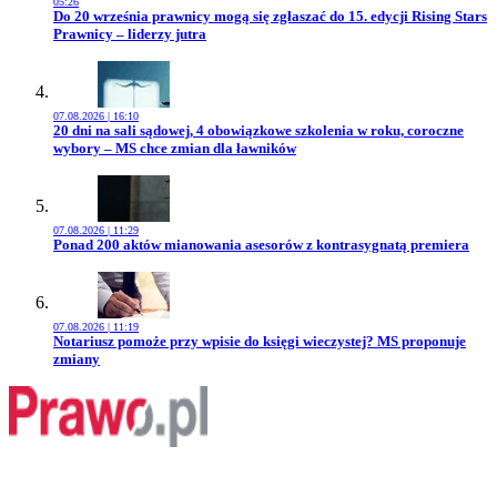
05:26
Przejdź do artykułu:
Do 20 września prawnicy mogą się zgłaszać do 15. edycji Rising Stars
Prawnicy – liderzy jutra
07.08.2026 | 16:10
Przejdź do artykułu:
20 dni na sali sądowej, 4 obowiązkowe szkolenia w roku, coroczne
wybory – MS chce zmian dla ławników
07.08.2026 | 11:29
Przejdź do artykułu:
Ponad 200 aktów mianowania asesorów z kontrasygnatą premiera
07.08.2026 | 11:19
Przejdź do artykułu:
Notariusz pomoże przy wpisie do księgi wieczystej? MS proponuje
zmiany