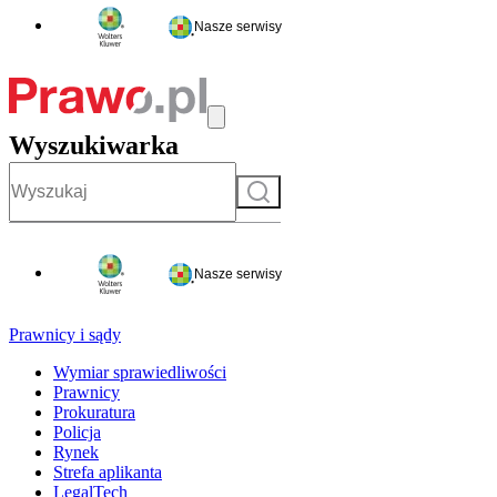
Nasze serwisy
Wyszukiwarka
Szukaj
Nasze serwisy
Prawnicy i sądy
Wymiar sprawiedliwości
Prawnicy
Prokuratura
Policja
Rynek
Strefa aplikanta
LegalTech