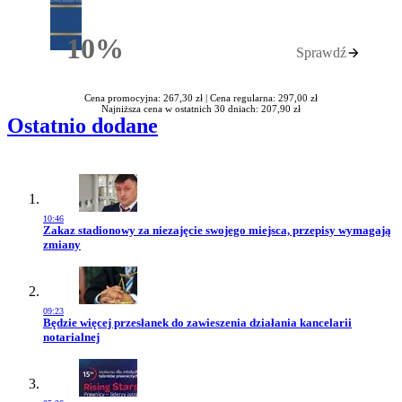
10%
Sprawdź
Rabatu
Cena promocyjna: 267,30 zł |
Cena regularna: 297,00 zł
Najniższa cena w ostatnich 30 dniach: 207,90 zł
Ostatnio dodane
10:46
Przejdź do artykułu:
Zakaz stadionowy za niezajęcie swojego miejsca, przepisy wymagają
zmiany
09:23
Przejdź do artykułu:
Będzie więcej przesłanek do zawieszenia działania kancelarii
notarialnej