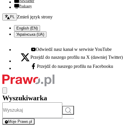
Newsletter
Podcasty
Zmień język - bieżący:
Zmień język strony
PL
English (EN)
Українська (UA)
Odwiedź nasz kanał w serwisie YouTube
Youtube - otwiera się w nowej karcie
Przejdź do naszego profilu na X (dawniej Twitter)
X - otwiera się w nowej karcie
Przejdź do naszego profilu na Facebooku
Facebook - otwiera się w nowej karcie
Wyszukiwarka
Szukaj
Moje Prawo.pl
- rejestracja i logowanie do serwisu