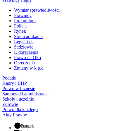
Prawnicy i sądy
Wymiar sprawiedliwości
Prawnicy
Prokuratura
Policja
Rynek
Strefa aplikanta
LegalTech
Sędziowie
E-doręczenia
Prawo na Oko
Orzeczenia
Zmiany w k.p.c.
Podatki
Kadry i BHP
Prawo w biznesie
Samorząd i administracja
Szkoły i uczelnie
Zdrowie
Prawo dla każdego
Akty Prawne
- otwiera się w nowej karcie
Promocje