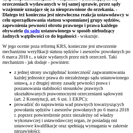
orzeczeniach wydawanych w tej samej sprawie, przez sądy
wzajemnie uznające się za nieuprawnione do orzekania. -
Dlatego też konieczna jest niezwłoczna reakcja ustawodawcy w
celu uporządkowania statusu wspomnianej grupy sędziów,
zapewnienia pewności obrotu prawnego i prawa każdego
obywatela
do sądu
ustanowionego w sposób niebudzący
żadnych wątpliwości co do legalności
- wskazuje.
W jego ocenie poza reformą KRS, konieczne jest utworzenie
mechanizmu weryfikacji statusu sędziów i asesorów powołanych po
6 marca 2018 r., a także wydanych przez nich orzeczeń. Taki
mechanizm - jak dodaje - powinien:
z jednej strony uwzględniać konieczność zagwarantowania
każdej jednostce prawa do niezależnego sądu ustanowionego
ustawą, a z drugiej strony zasadę pewności prawa i
poszanowania stabilności stosunków prawnych
ukształtowanych prawomocnymi orzeczeniami sądowymi
(art. 2 Konstytucji, art. 6 ust. 1 EKPC);
prowadzić do naprawienia wad prawnych towarzyszących
powołaniu sędziów i asesorów powołanych po 6 marca 2018
r. poprzez potwierdzenie przez niezależny od władzy
wykonawczej i ustawodawczej organ, że posiadają oni
ustawowe kwalifikacje oraz spełniają wymagania w zakresie
niezawisłości;