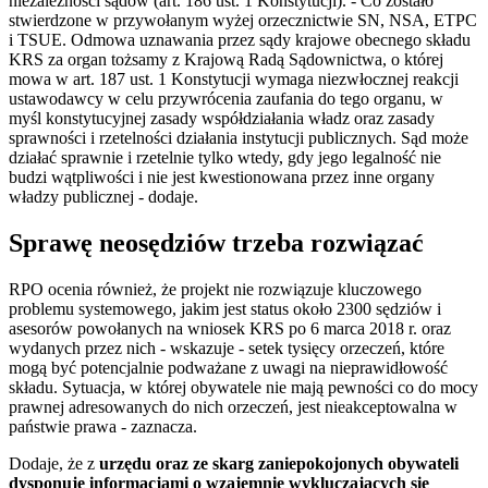
niezależności sądów (art. 186 ust. 1 Konstytucji). - Co zostało
stwierdzone w przywołanym wyżej orzecznictwie SN, NSA, ETPC
i TSUE. Odmowa uznawania przez sądy krajowe obecnego składu
KRS za organ tożsamy z Krajową Radą Sądownictwa, o której
mowa w art. 187 ust. 1 Konstytucji wymaga niezwłocznej reakcji
ustawodawcy w celu przywrócenia zaufania do tego organu, w
myśl konstytucyjnej zasady współdziałania władz oraz zasady
sprawności i rzetelności działania instytucji publicznych. Sąd może
działać sprawnie i rzetelnie tylko wtedy, gdy jego legalność nie
budzi wątpliwości i nie jest kwestionowana przez inne organy
władzy publicznej - dodaje.
Sprawę neosędziów trzeba rozwiązać
RPO ocenia również, że projekt nie rozwiązuje kluczowego
problemu systemowego, jakim jest status około 2300 sędziów i
asesorów powołanych na wniosek KRS po 6 marca 2018 r. oraz
wydanych przez nich - wskazuje - setek tysięcy orzeczeń, które
mogą być potencjalnie podważane z uwagi na nieprawidłowość
składu. Sytuacja, w której obywatele nie mają pewności co do mocy
prawnej adresowanych do nich orzeczeń, jest nieakceptowalna w
państwie prawa - zaznacza.
Dodaje, że z
urzędu oraz ze skarg zaniepokojonych obywateli
dysponuje informacjami o wzajemnie wykluczających się