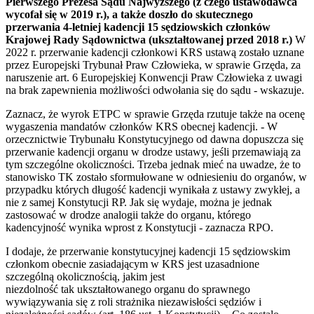
Pierwszego Prezesa Sądu Najwyższego (z czego ustawodawca
wycofał się w 2019 r.), a także doszło do skutecznego
przerwania 4-letniej kadencji 15 sędziowskich członków
Krajowej Rady Sądownictwa (ukształtowanej przed 2018 r.)
W
2022 r. przerwanie kadencji członkowi KRS ustawą zostało uznane
przez Europejski Trybunał Praw Człowieka, w sprawie Grzęda, za
naruszenie art. 6 Europejskiej Konwencji Praw Człowieka z uwagi
na brak zapewnienia możliwości odwołania się do sądu - wskazuje.
Zaznacz, że wyrok ETPC w sprawie Grzęda rzutuje także na ocenę
wygaszenia mandatów członków KRS obecnej kadencji. - W
orzecznictwie Trybunału Konstytucyjnego od dawna dopuszcza się
przerwanie kadencji organu w drodze ustawy, jeśli przemawiają za
tym szczególne okoliczności. Trzeba jednak mieć na uwadze, że to
stanowisko TK zostało sformułowane w odniesieniu do organów, w
przypadku których długość kadencji wynikała z ustawy zwykłej, a
nie z samej Konstytucji RP. Jak się wydaje, można je jednak
zastosować w drodze analogii także do organu, którego
kadencyjność wynika wprost z Konstytucji - zaznacza RPO.
I dodaje, że przerwanie konstytucyjnej kadencji 15 sędziowskim
członkom obecnie zasiadającym w KRS jest uzasadnione
szczególną okolicznością, jakim jest
niezdolność tak ukształtowanego organu do sprawnego
wywiązywania się z roli strażnika niezawisłości sędziów i