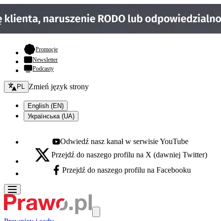
- otwiera się w nowej karcie
Promocje
Newsletter
Podcasty
Zmień język - bieżący:
Zmień język strony
PL
English (EN)
Українська (UA)
Odwiedź nasz kanał w serwisie YouTube
Youtube - otwiera się w nowej karcie
Przejdź do naszego profilu na X (dawniej Twitter)
X - otwiera się w nowej karcie
Przejdź do naszego profilu na Facebooku
Facebook - otwiera się w nowej karcie