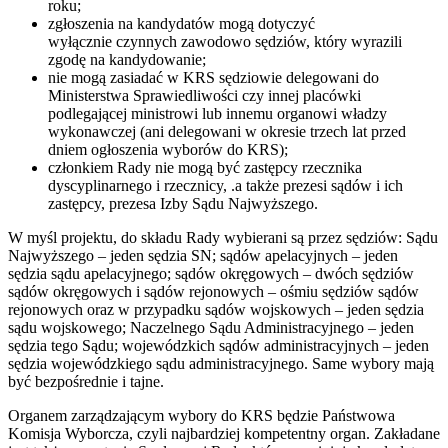
roku;
zgłoszenia na kandydatów mogą dotyczyć
wyłącznie czynnych zawodowo sędziów, który wyrazili
zgodę na kandydowanie;
nie mogą zasiadać w KRS sędziowie delegowani do
Ministerstwa Sprawiedliwości czy innej placówki
podlegającej ministrowi lub innemu organowi władzy
wykonawczej (ani delegowani w okresie trzech lat przed
dniem ogłoszenia wyborów do KRS);
członkiem Rady nie mogą być zastępcy rzecznika
dyscyplinarnego i rzecznicy, .a także prezesi sądów i ich
zastępcy, prezesa Izby Sądu Najwyższego.
W myśl projektu, do składu Rady wybierani są przez sędziów: Sądu
Najwyższego – jeden sędzia SN; sądów apelacyjnych – jeden
sędzia sądu apelacyjnego; sądów okręgowych – dwóch sędziów
sądów okręgowych i sądów rejonowych – ośmiu sędziów sądów
rejonowych oraz w przypadku sądów wojskowych – jeden sędzia
sądu wojskowego; Naczelnego Sądu Administracyjnego – jeden
sędzia tego Sądu; wojewódzkich sądów administracyjnych – jeden
sędzia wojewódzkiego sądu administracyjnego. Same wybory mają
być bezpośrednie i tajne.
Organem zarządzającym wybory do KRS będzie Państwowa
Komisja Wyborcza, czyli najbardziej kompetentny organ. Zakładane