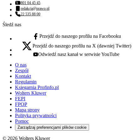
801 04 45 45
Numer telefonu:
redakcja@prawo.pl
Adres email:
22 535 88 00
Numer telefonu:
Śledź nas
Przejdź do naszego profilu na Facebooku
facebook - otwiera się w nowej karcie
Przejdź do naszego profilu na X (dawniej Twitter)
x - otwiera się w nowej karcie
Odwiedź nasz kanał w serwisie YouTube
youtube - otwiera się w nowej karcie
O nas
Zespół
Kontakt
Regulamin
Księgarnia Profinfo.pl
Wolters Kluwer
FEPI
FPOP
Mapa strony
Polityka prywatności
Pomoc
Zarządzaj preferencjami plików cookie
© 2026 Wolters Kluwer