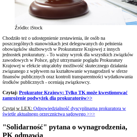
Źródło: iStock
Chodziło też o udostępnienie zestawienia, ile osób na
poszczególnych stanowiskach jest delegowanych do pełnienia
obowiązków służbowych w Prokuraturze Krajowej z innych
jednostek prokuratury. - To ważny wyrok dla wszystkich związków
zawodowych w Polsce, gdyż utrzymanie poglądu Prokuratury
Krajowej w efekcie utrącałoby możliwość skutecznego działania
związanego z wpływem na kształtowanie wynagrodzeń w sferze
finansów publicznych oraz kontroli transparentności wydatkowania
środków publicznych - oceniają związkowcy.
Czytaj:
Prokurator Krajowy: Tylko TK może kwestionować
zamrożenie podwyżek dla prokuratorów>>
Czytaj w LEX:
Odpowiedzialność dyscyplinarna prokuratora w
świetle aktualnego orzecznictwa sądowego >>>
"Solidarność" pytana o wynagrodzenia,
PK odmawia