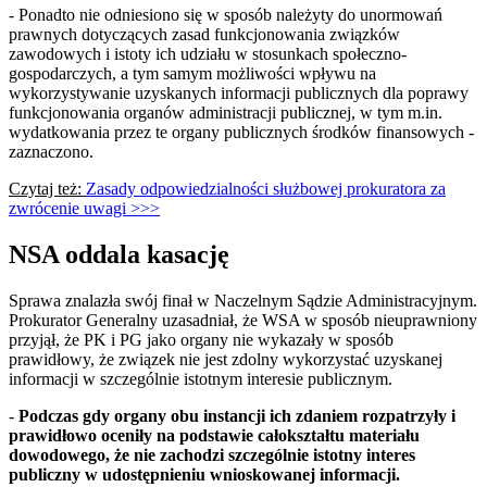
- Ponadto nie odniesiono się w sposób należyty do unormowań
prawnych dotyczących zasad funkcjonowania związków
zawodowych i istoty ich udziału w stosunkach społeczno-
gospodarczych, a tym samym możliwości wpływu na
wykorzystywanie uzyskanych informacji publicznych dla poprawy
funkcjonowania organów administracji publicznej, w tym m.in.
wydatkowania przez te organy publicznych środków finansowych -
zaznaczono.
Czytaj też:
Zasady odpowiedzialności służbowej prokuratora za
zwrócenie uwagi >>>
NSA oddala kasację
Sprawa znalazła swój finał w Naczelnym Sądzie Administracyjnym.
Prokurator Generalny uzasadniał, że WSA w sposób nieuprawniony
przyjął, że PK i PG jako organy nie wykazały w sposób
prawidłowy, że związek nie jest zdolny wykorzystać uzyskanej
informacji w szczególnie istotnym interesie publicznym.
-
Podczas gdy organy obu instancji ich zdaniem rozpatrzyły i
prawidłowo oceniły na podstawie całokształtu materiału
dowodowego, że nie zachodzi szczególnie istotny interes
publiczny w udostępnieniu wnioskowanej informacji.