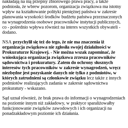
nakładają na nią przepisy zbiorowego prawa pracy, a także
podniosła, że wbrew pozorom, organizacja związkowa ma istotny
wpływ na kształtowanie polityki pieniężnej państwa w zakresie
planowania wysokości środków budżetu państwa przeznaczonych
na wynagrodzenia osobowe pracowników instytucji publicznych,
co - pośrednio wpływa również na interes wszystkich obywateli -
dodano.
NSA
przychylił się też do tego, że nie ma znaczenia iż
organizacja związkowa nie zgłosiła swojej działalności w
Prokuraturze Krajowej. - Nie można wszak zapominać, że
wnioskująca organizacja związkowa zrzesza pracowników
sądownictwa i prokuratury. Zatem do ochrony słusznych
interesów tych pracowników w zakresie wynagrodzeń, wręcz
niezbędne jest pozyskanie danych nie tylko z podmiotów, w
których zatrudnieni są członkowie związku
lecz także z innych
podmiotów realizujących zadania w zakresie sądownictwa
prokuratury - wskazano.
Sąd uznał również, że brak prawa do informacji o wynagrodzeniach
na poziomie innym niż zakładowy, w praktyce sparaliżowałby
funkcjonowanie związków zawodowych i ich organizacji na
ponadzakładowym poziomie ich działania.