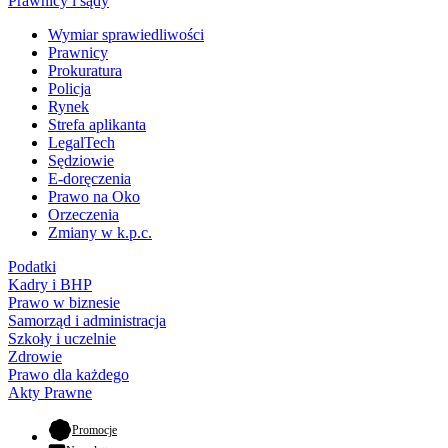
Prawnicy i sądy
Wymiar sprawiedliwości
Prawnicy
Prokuratura
Policja
Rynek
Strefa aplikanta
LegalTech
Sędziowie
E-doręczenia
Prawo na Oko
Orzeczenia
Zmiany w k.p.c.
Podatki
Kadry i BHP
Prawo w biznesie
Samorząd i administracja
Szkoły i uczelnie
Zdrowie
Prawo dla każdego
Akty Prawne
- otwiera się w nowej karcie
Promocje