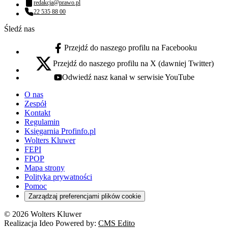
redakcja@prawo.pl
Adres email:
22 535 88 00
Numer telefonu:
Śledź nas
Przejdź do naszego profilu na Facebooku
facebook - otwiera się w nowej karcie
Przejdź do naszego profilu na X (dawniej Twitter)
x - otwiera się w nowej karcie
Odwiedź nasz kanał w serwisie YouTube
youtube - otwiera się w nowej karcie
O nas
Zespół
Kontakt
Regulamin
Księgarnia Profinfo.pl
Wolters Kluwer
FEPI
FPOP
Mapa strony
Polityka prywatności
Pomoc
Zarządzaj preferencjami plików cookie
© 2026 Wolters Kluwer
Realizacja Ideo Powered by:
CMS Edito