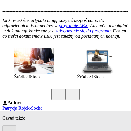
--------------------------------------------------------------------------------------
--------------------------------------------------------
Linki w tekście artykułu mogą odsyłać bezpośrednio do
odpowiednich dokumentów w
programie LEX
. Aby móc przeglądać
te dokumenty, konieczne jest
zalogowanie się do programu
. Dostęp
do treści dokumentów LEX jest zależny od posiadanych licencji.
Źródło: iStock
Źródło: iStock
Poprzedni slide
Kolejny slide
Autor:
Patrycja Rojek-Socha
Czytaj także
Poprzedni slide