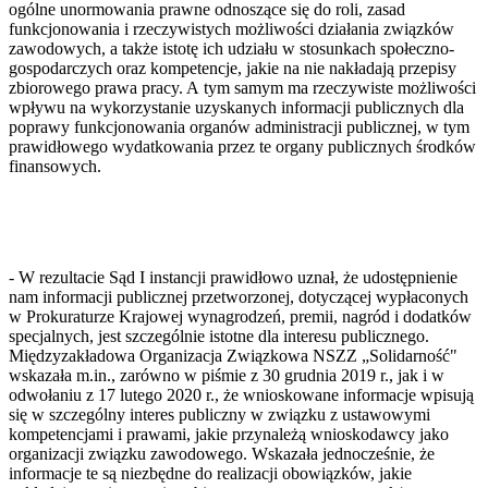
ogólne unormowania prawne odnoszące się do roli, zasad
funkcjonowania i rzeczywistych możliwości działania związków
zawodowych, a także istotę ich udziału w stosunkach społeczno-
gospodarczych oraz kompetencje, jakie na nie nakładają przepisy
zbiorowego prawa pracy. A tym samym ma rzeczywiste możliwości
wpływu na wykorzystanie uzyskanych informacji publicznych dla
poprawy funkcjonowania organów administracji publicznej, w tym
prawidłowego wydatkowania przez te organy publicznych środków
finansowych.
- W rezultacie Sąd I instancji prawidłowo uznał, że udostępnienie
nam informacji publicznej przetworzonej, dotyczącej wypłaconych
w Prokuraturze Krajowej wynagrodzeń, premii, nagród i dodatków
specjalnych, jest szczególnie istotne dla interesu publicznego.
Międzyzakładowa Organizacja Związkowa NSZZ „Solidarność"
wskazała m.in., zarówno w piśmie z 30 grudnia 2019 r., jak i w
odwołaniu z 17 lutego 2020 r., że wnioskowane informacje wpisują
się w szczególny interes publiczny w związku z ustawowymi
kompetencjami i prawami, jakie przynależą wnioskodawcy jako
organizacji związku zawodowego. Wskazała jednocześnie, że
informacje te są niezbędne do realizacji obowiązków, jakie