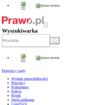
Nasze serwisy
Wyszukiwarka
Szukaj
Nasze serwisy
Prawnicy i sądy
Wymiar sprawiedliwości
Prawnicy
Prokuratura
Policja
Rynek
Strefa aplikanta
LegalTech