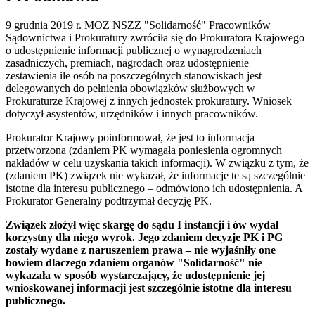
9 grudnia 2019 r. MOZ NSZZ "Solidarność" Pracowników
Sądownictwa i Prokuratury zwróciła się do Prokuratora Krajowego
o udostępnienie informacji publicznej o wynagrodzeniach
zasadniczych, premiach, nagrodach oraz udostępnienie
zestawienia ile osób na poszczególnych stanowiskach jest
delegowanych do pełnienia obowiązków służbowych w
Prokuraturze Krajowej z innych jednostek prokuratury. Wniosek
dotyczył asystentów, urzędników i innych pracowników.
Prokurator Krajowy poinformował, że jest to informacja
przetworzona (zdaniem PK wymagała poniesienia ogromnych
nakładów w celu uzyskania takich informacji). W związku z tym, że
(zdaniem PK) związek nie wykazał, że informacje te są szczególnie
istotne dla interesu publicznego – odmówiono ich udostępnienia. A
Prokurator Generalny podtrzymał decyzję PK.
Związek złożył więc skargę do sądu I instancji i ów wydał
korzystny dla niego wyrok. Jego zdaniem decyzje PK i PG
zostały wydane z naruszeniem prawa – nie wyjaśniły one
bowiem dlaczego zdaniem organów "Solidarność" nie
wykazała w sposób wystarczający, że udostępnienie jej
wnioskowanej informacji jest szczególnie istotne dla interesu
publicznego.