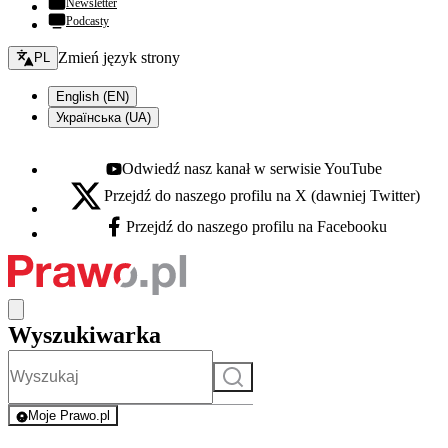
Newsletter
Podcasty
Zmień język - bieżący:
Zmień język strony
PL
English (EN)
Українська (UA)
Odwiedź nasz kanał w serwisie YouTube
Youtube - otwiera się w nowej karcie
Przejdź do naszego profilu na X (dawniej Twitter)
X - otwiera się w nowej karcie
Przejdź do naszego profilu na Facebooku
Facebook - otwiera się w nowej karcie
Wyszukiwarka
Szukaj
Moje Prawo.pl
- rejestracja i logowanie do serwisu