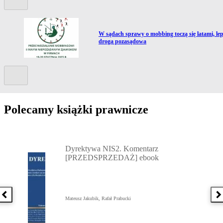
Przejdź do artykułu:
W sądach sprawy o mobbing toczą się latami, le
droga pozasądowa
Kolejny slide
Polecamy książki prawnicze
Przejdź do: Dyrektywa NIS2. Komentarz [PRZEDSPRZEDAŻ] ebook,
Dyrektywa NIS2. Komentarz
[PRZEDSPRZEDAŻ] ebook
Poprzednia książka
N
Mateusz Jakubik, Rafał Prabucki