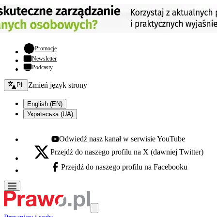
- otwiera się w nowej karcie
Promocje
Newsletter
Podcasty
Zmień język - bieżący:
Zmień język strony
PL
English (EN)
Українська (UA)
Odwiedź nasz kanał w serwisie YouTube
Youtube - otwiera się w nowej karcie
Przejdź do naszego profilu na X (dawniej Twitter)
X - otwiera się w nowej karcie
Przejdź do naszego profilu na Facebooku
Facebook - otwiera się w nowej karcie