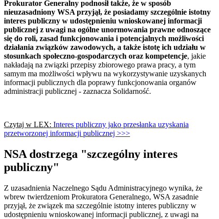
Prokurator Generalny podnosił także, że w sposób
nieuzasadniony WSA przyjął, że posiadamy szczególnie istotny
interes publiczny w udostępnieniu wnioskowanej informacji
publicznej z uwagi na ogólne unormowania prawne odnoszące
się do roli, zasad funkcjonowania i potencjalnych możliwości
działania związków zawodowych, a także istotę ich udziału w
stosunkach społeczno-gospodarczych oraz kompetencje
, jakie
nakładają na związki przepisy zbiorowego prawa pracy, a tym
samym ma możliwości wpływu na wykorzystywanie uzyskanych
informacji publicznych dla poprawy funkcjonowania organów
administracji publicznej - zaznacza Solidarność.
Czytaj w LEX:
Interes publiczny jako przesłanka uzyskania
przetworzonej informacji publicznej >>>
NSA dostrzega "szczególny interes
publiczny"
Z uzasadnienia Naczelnego Sądu Administracyjnego wynika, że
wbrew twierdzeniom Prokuratora Generalnego, WSA zasadnie
przyjął, że związek ma szczególnie istotny interes publiczny w
udostępnieniu wnioskowanej informacji publicznej, z uwagi na