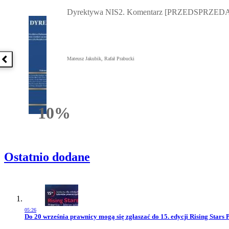
Przejdź do: Dyrektywa NIS2. Komentarz [PRZEDSPRZEDAŻ] ebook,
Dyrektywa NIS2. Komentarz [PRZEDSPRZEDA
Mateusz Jakubik, Rafał Prabucki
Poprzednia książka
10%
Rabatu
Ostatnio dodane
05:26
Przejdź do artykułu:
Do 20 września prawnicy mogą się zgłaszać do 15. edycji Rising Stars 