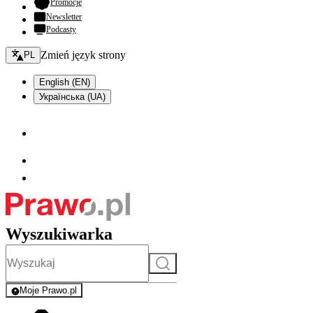
- otwiera się w nowej karcie
Promocje
Newsletter
Podcasty
Zmień język - bieżący:
Zmień język strony
PL
English (EN)
Українська (UA)
Wyszukiwarka
Szukaj
Moje Prawo.pl
- rejestracja i logowanie do serwisu