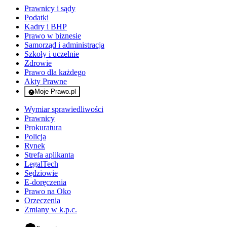
Prawnicy i sądy
Podatki
Kadry i BHP
Prawo w biznesie
Samorząd i administracja
Szkoły i uczelnie
Zdrowie
Prawo dla każdego
Akty Prawne
Moje Prawo.pl
- rejestracja i logowanie do serwisu
Wymiar sprawiedliwości
Prawnicy
Prokuratura
Policja
Rynek
Strefa aplikanta
LegalTech
Sędziowie
E-doręczenia
Prawo na Oko
Orzeczenia
Zmiany w k.p.c.