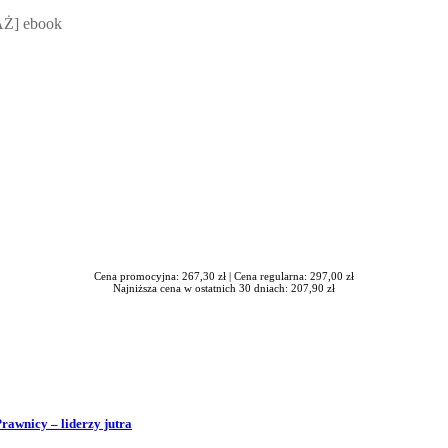
 Mateusz Jakubik, Rafał Prabucki - otwiera się w nowym oknie
Ż] ebook
Cena promocyjna: 267,30 zł |
Cena regularna: 297,00 zł
Najniższa cena w ostatnich 30 dniach: 207,90 zł
Prawnicy – liderzy jutra