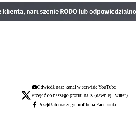
Odwiedź nasz kanał w serwisie YouTube
Youtube - otwiera się w nowej karcie
Przejdź do naszego profilu na X (dawniej Twitter)
X - otwiera się w nowej karcie
Przejdź do naszego profilu na Facebooku
Facebook - otwiera się w nowej karcie