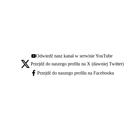
Odwiedź nasz kanał w serwisie YouTube
Youtube - otwiera się w nowej karcie
Przejdź do naszego profilu na X (dawniej Twitter)
X - otwiera się w nowej karcie
Przejdź do naszego profilu na Facebooku
Facebook - otwiera się w nowej karcie