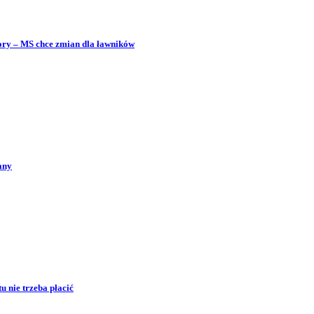
bory – MS chce zmian dla ławników
any
 nie trzeba płacić