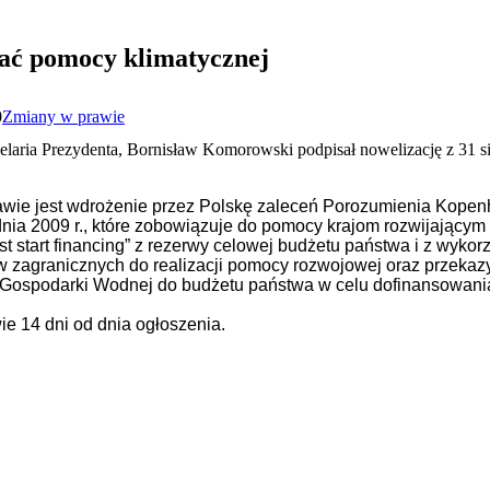
lać pomocy klimatycznej
0
Zmiany w prawie
laria Prezydenta, Bornisław Komorowski podpisał nowelizację z 31 si
wie jest wdrożenie przez Polskę zaleceń Porozumienia Kopen
nia 2009 r., które zobowiązuje do pomocy krajom rozwijającym 
 start financing” z rezerwy celowej budżetu państwa i z wyko
aw zagranicznych do realizacji pomocy rozwojowej oraz przek
Gospodarki Wodnej do budżetu państwa w celu dofinansowania 
e 14 dni od dnia ogłoszenia.