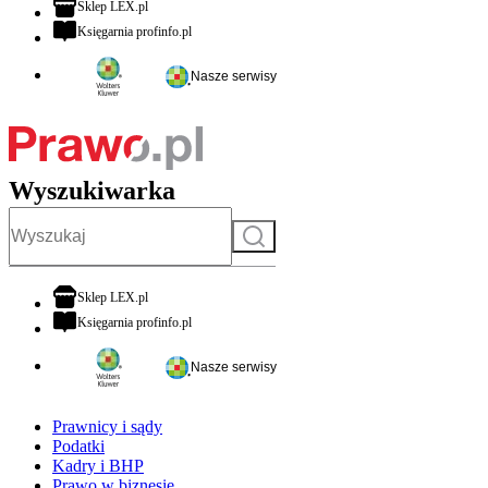
otwiera się w nowej karcie
Sklep LEX.pl
otwiera się w nowej karcie
Księgarnia profinfo.pl
Nasze serwisy
Wyszukiwarka
Szukaj
otwiera się w nowej karcie
Sklep LEX.pl
otwiera się w nowej karcie
Księgarnia profinfo.pl
Nasze serwisy
Prawnicy i sądy
Podatki
Kadry i BHP
Prawo w biznesie