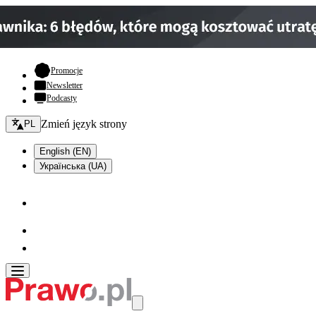
- otwiera się w nowej karcie
Promocje
Newsletter
Podcasty
Zmień język - bieżący:
Zmień język strony
PL
English (EN)
Українська (UA)