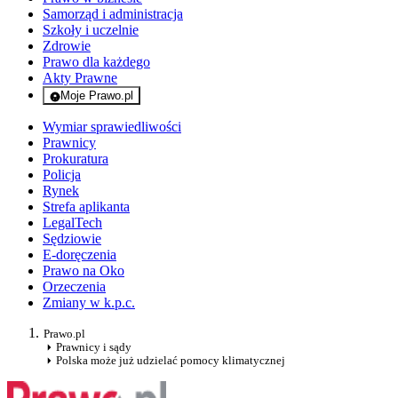
Samorząd i administracja
Szkoły i uczelnie
Zdrowie
Prawo dla każdego
Akty Prawne
Moje Prawo.pl
- rejestracja i logowanie do serwisu
Wymiar sprawiedliwości
Prawnicy
Prokuratura
Policja
Rynek
Strefa aplikanta
LegalTech
Sędziowie
E-doręczenia
Prawo na Oko
Orzeczenia
Zmiany w k.p.c.
Prawo.pl
Prawnicy i sądy
Polska może już udzielać pomocy klimatycznej