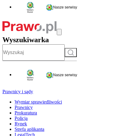
Nasze serwisy
Wyszukiwarka
Szukaj
Nasze serwisy
Prawnicy i sądy
Wymiar sprawiedliwości
Prawnicy
Prokuratura
Policja
Rynek
Strefa aplikanta
LegalTech