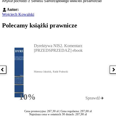
Artykuł pochodzi z Serwisu Samorządowego www.lex.pl/samorzad
Autor:
Wojciech Kowalski
Polecamy książki prawnicze
Przejdź do: Dyrektywa NIS2. Komentarz [PRZEDSPRZEDAŻ] ebook,
Dyrektywa NIS2. Komentarz
[PRZEDSPRZEDAŻ] ebook
Poprzednia książka
N
Mateusz Jakubik, Rafał Prabucki
10%
Sprawdź
Rabatu
Cena promocyjna: 267,30 zł |
Cena regularna: 297,00 zł
Najniższa cena w ostatnich 30 dniach: 207,90 zł