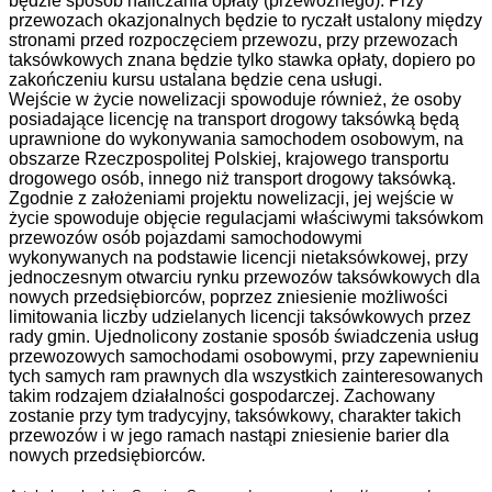
będzie sposób naliczania opłaty (przewoźnego). Przy
przewozach okazjonalnych będzie to ryczałt ustalony między
stronami przed rozpoczęciem przewozu, przy przewozach
taksówkowych znana będzie tylko stawka opłaty, dopiero po
zakończeniu kursu ustalana będzie cena usługi.
Wejście w życie nowelizacji spowoduje również, że osoby
posiadające licencję na transport drogowy taksówką będą
uprawnione do wykonywania samochodem osobowym, na
obszarze Rzeczpospolitej Polskiej, krajowego transportu
drogowego osób, innego niż transport drogowy taksówką.
Zgodnie z założeniami projektu nowelizacji, jej wejście w
życie spowoduje objęcie regulacjami właściwymi taksówkom
przewozów osób pojazdami samochodowymi
wykonywanych na podstawie licencji nietaksówkowej, przy
jednoczesnym otwarciu rynku przewozów taksówkowych dla
nowych przedsiębiorców, poprzez zniesienie możliwości
limitowania liczby udzielanych licencji taksówkowych przez
rady gmin. Ujednolicony zostanie sposób świadczenia usług
przewozowych samochodami osobowymi, przy zapewnieniu
tych samych ram prawnych dla wszystkich zainteresowanych
takim rodzajem działalności gospodarczej. Zachowany
zostanie przy tym tradycyjny, taksówkowy, charakter takich
przewozów i w jego ramach nastąpi zniesienie barier dla
nowych przedsiębiorców.