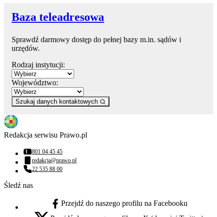
Baza teleadresowa
Sprawdź darmowy dostęp do pełnej bazy m.in. sądów i
urzędów.
Rodzaj instytucji:
Województwo:
Szukaj danych kontaktowych
Redakcja serwisu Prawo.pl
801 04 45 45
Numer telefonu:
redakcja@prawo.pl
Adres email:
22 535 88 00
Numer telefonu:
Śledź nas
Przejdź do naszego profilu na Facebooku
facebook - otwiera się w nowej karcie