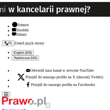
- otwiera się w nowej karcie
Promocje
Newsletter
Podcasty
Zmień język - bieżący:
Zmień język strony
PL
English (EN)
Українська (UA)
Odwiedź nasz kanał w serwisie YouTube
Youtube - otwiera się w nowej karcie
Przejdź do naszego profilu na X (dawniej Twitter)
X - otwiera się w nowej karcie
Przejdź do naszego profilu na Facebooku
Facebook - otwiera się w nowej karcie