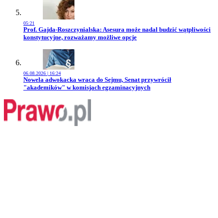
05:21
Przejdź do artykułu:
Prof. Gajda-Roszczynialska: Asesura może nadal budzić wątpliwości
konstytucyjne, rozważamy możliwe opcje
06.08.2026 | 16:24
Przejdź do artykułu:
Nowela adwokacka wraca do Sejmu, Senat przywrócił
"akademików" w komisjach egzaminacyjnych