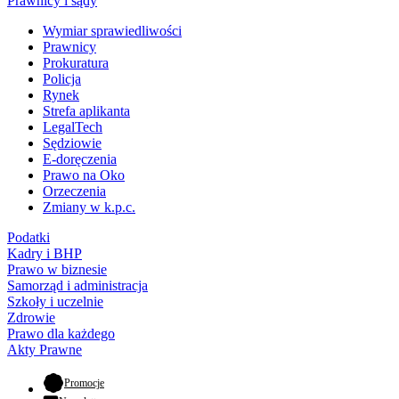
Prawnicy i sądy
Wymiar sprawiedliwości
Prawnicy
Prokuratura
Policja
Rynek
Strefa aplikanta
LegalTech
Sędziowie
E-doręczenia
Prawo na Oko
Orzeczenia
Zmiany w k.p.c.
Podatki
Kadry i BHP
Prawo w biznesie
Samorząd i administracja
Szkoły i uczelnie
Zdrowie
Prawo dla każdego
Akty Prawne
- otwiera się w nowej karcie
Promocje