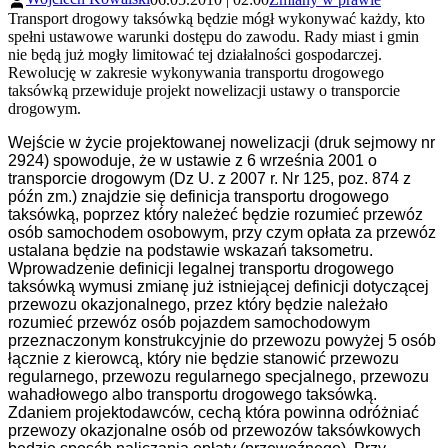
Transport drogowy taksówką będzie mógł wykonywać każdy, kto
spełni ustawowe warunki dostępu do zawodu. Rady miast i gmin
nie będą już mogły limitować tej działalności gospodarczej.
Rewolucję w zakresie wykonywania transportu drogowego
taksówką przewiduje projekt nowelizacji ustawy o transporcie
drogowym.
Wejście w życie projektowanej nowelizacji
(druk sejmowy nr
2924)
spowoduje, że w ustawie z 6 września 2001 o
transporcie drogowym (Dz U. z 2007 r. Nr 125, poz. 874 z
późn zm.) znajdzie się definicja transportu drogowego
taksówką, poprzez który należeć będzie rozumieć przewóz
osób samochodem osobowym, przy czym opłata za przewóz
ustalana będzie na podstawie wskazań taksometru.
Wprowadzenie definicji legalnej transportu drogowego
taksówką wymusi zmianę już istniejącej definicji dotyczącej
przewozu okazjonalnego, przez który będzie należało
rozumieć przewóz osób pojazdem samochodowym
przeznaczonym konstrukcyjnie do przewozu powyżej 5 osób
łącznie z kierowcą, który nie będzie stanowić przewozu
regularnego, przewozu regularnego specjalnego, przewozu
wahadłowego albo transportu drogowego taksówką.
Zdaniem projektodawców, cechą która powinna odróżniać
przewozy okazjonalne osób od przewozów taksówkowych