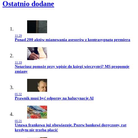
Ostatnio dodane
11:29
Przejdź do artykułu:
Ponad 200 aktów mianowania asesorów z kontrasygnatą premiera
11:19
Przejdź do artykułu:
Notariusz pomoże przy wpisie do księgi wieczystej? MS proponuje
zmiany
05:32
Przejdź do artykułu:
Prawnik musi być odporny na halucynacje AI
05:21
Przejdź do artykułu:
Ustawa frankowa już obowiązuje. Pozew bankowi doręczony, rat
kredytu nie trzeba płacić