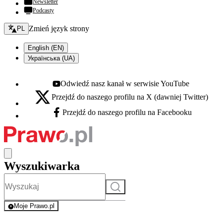
Newsletter
Podcasty
Zmień język - bieżący:
Zmień język strony
PL
English (EN)
Українська (UA)
Odwiedź nasz kanał w serwisie YouTube
Youtube - otwiera się w nowej karcie
Przejdź do naszego profilu na X (dawniej Twitter)
X - otwiera się w nowej karcie
Przejdź do naszego profilu na Facebooku
Facebook - otwiera się w nowej karcie
Wyszukiwarka
Szukaj
Moje Prawo.pl
- rejestracja i logowanie do serwisu