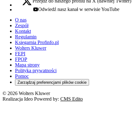
Przejdź do naszego profilu na X (dawniej Twitter)
x - otwiera się w nowej karcie
Odwiedź nasz kanał w serwisie YouTube
youtube - otwiera się w nowej karcie
O nas
Zespół
Kontakt
Regulamin
Księgarnia Profinfo.pl
Wolters Kluwer
FEPI
FPOP
Mapa strony
Polityka prywatności
Pomoc
Zarządzaj preferencjami plików cookie
© 2026 Wolters Kluwer
Realizacja Ideo Powered by:
CMS Edito