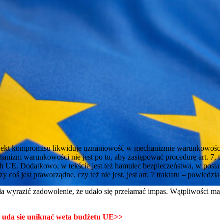
rojekt kompromisu likwiduje uznaniowość w mechanizmie warunkowośc
nizm warunkowości nie jest po to, aby zastępować procedurę art. 7, t
h UE. Dodatkowo, w tekście jest też hamulec bezpieczeństwa, w posta
y coś jest praworządne, czy też nie jest, jest art. 7 traktatu – powiedzia
a wyrazić zadowolenie, że udało się przełamać impas. Wątpliwości m
e uda się uniknąć weta budżetu UE>>