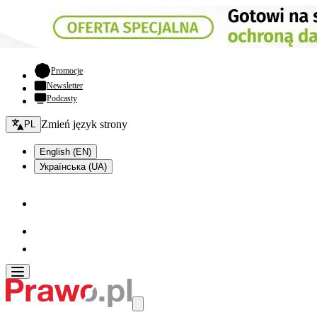
- otwiera się w nowej karcie
Promocje
Newsletter
Podcasty
Zmień język - bieżący:
Zmień język strony
PL
English (EN)
Українська (UA)