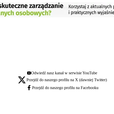
Odwiedź nasz kanał w serwisie YouTube
Youtube - otwiera się w nowej karcie
Przejdź do naszego profilu na X (dawniej Twitter)
X - otwiera się w nowej karcie
Przejdź do naszego profilu na Facebooku
Facebook - otwiera się w nowej karcie