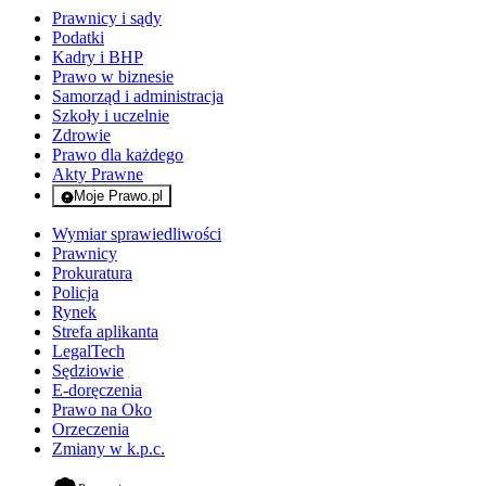
Prawnicy i sądy
Podatki
Kadry i BHP
Prawo w biznesie
Samorząd i administracja
Szkoły i uczelnie
Zdrowie
Prawo dla każdego
Akty Prawne
Moje Prawo.pl
- rejestracja i logowanie do serwisu
Wymiar sprawiedliwości
Prawnicy
Prokuratura
Policja
Rynek
Strefa aplikanta
LegalTech
Sędziowie
E-doręczenia
Prawo na Oko
Orzeczenia
Zmiany w k.p.c.