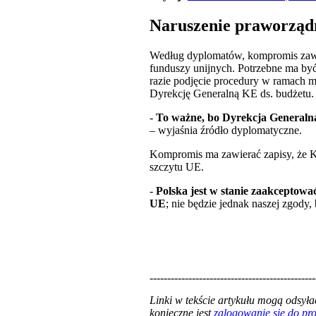
Naruszenie praworządn
Według dyplomatów, kompromis zawie
funduszy unijnych. Potrzebne ma być
razie podjęcie procedury w ramach 
Dyrekcję Generalną KE ds. budżetu.
-
To ważne, bo Dyrekcja Generalna 
– wyjaśnia źródło dyplomatyczne.
Kompromis ma zawierać zapisy, że 
szczytu UE.
-
Polska jest w stanie zaakcepto
UE
; nie będzie jednak naszej zgody
-----------------------------------------------
Linki w tekście artykułu mogą odsy
konieczne jest
zalogowanie się do p