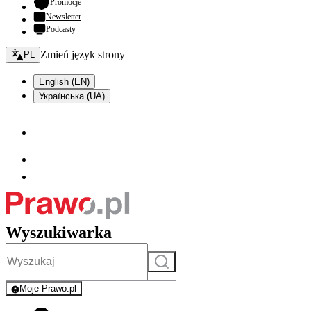
- otwiera się w nowej karcie
Promocje
Newsletter
Podcasty
Zmień język - bieżący:
Zmień język strony
PL
English (EN)
Українська (UA)
Wyszukiwarka
Szukaj
Moje Prawo.pl
- rejestracja i logowanie do serwisu