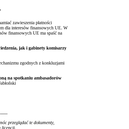
y
amiać zawieszenia płatności
niem dla interesów finansowych UE. W
resów finansowych UE ma spaść na
iedzenia, jak i gabinety komisarzy
echanizmu zgodnych z konkluzjami
wioną na spotkaniu ambasadorów
Jabłoński
------
 móc przeglądać te dokumenty,
licencji.