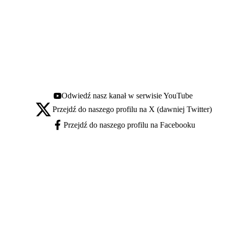
Odwiedź nasz kanał w serwisie YouTube
Youtube - otwiera się w nowej karcie
Przejdź do naszego profilu na X (dawniej Twitter)
X - otwiera się w nowej karcie
Przejdź do naszego profilu na Facebooku
Facebook - otwiera się w nowej karcie