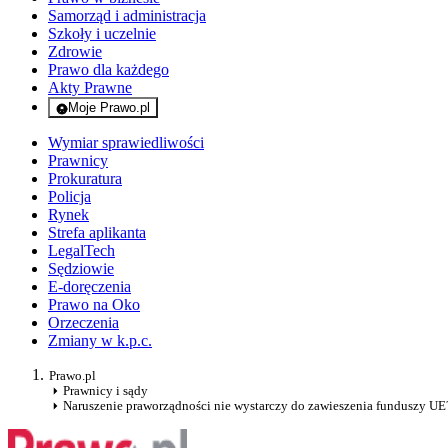
Samorząd i administracja
Szkoły i uczelnie
Zdrowie
Prawo dla każdego
Akty Prawne
Moje Prawo.pl
- rejestracja i logowanie do serwisu
Wymiar sprawiedliwości
Prawnicy
Prokuratura
Policja
Rynek
Strefa aplikanta
LegalTech
Sędziowie
E-doręczenia
Prawo na Oko
Orzeczenia
Zmiany w k.p.c.
Prawo.pl
Prawnicy i sądy
Naruszenie praworządności nie wystarczy do zawieszenia funduszy UE