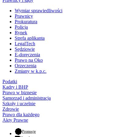
Prawnicy i sądy
Wymiar sprawiedliwości
Prawnicy
Prokuratura
Policja
Rynek
Strefa aplikanta
LegalTech
Sędziowie
E-doręczenia
Prawo na Oko
Orzeczenia
Zmiany w k.p.c.
Podatki
Kadry i BHP
Prawo w biznesie
Samorząd i administracja
Szkoły i uczelnie
Zdrowie
Prawo dla każdego
Akty Prawne
- otwiera się w nowej karcie
Promocje