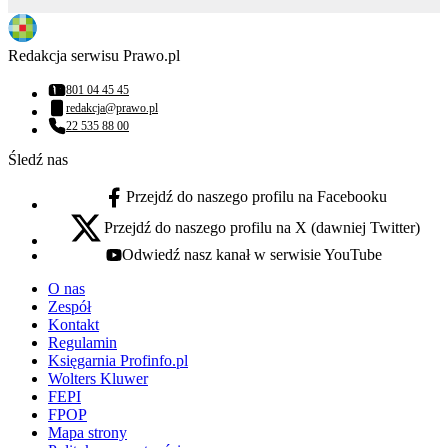
Redakcja serwisu Prawo.pl
801 04 45 45
Numer telefonu:
redakcja@prawo.pl
Adres email:
22 535 88 00
Numer telefonu:
Śledź nas
Przejdź do naszego profilu na Facebooku
facebook - otwiera się w nowej karcie
Przejdź do naszego profilu na X (dawniej Twitter)
x - otwiera się w nowej karcie
Odwiedź nasz kanał w serwisie YouTube
youtube - otwiera się w nowej karcie
O nas
Zespół
Kontakt
Regulamin
Księgarnia Profinfo.pl
Wolters Kluwer
FEPI
FPOP
Mapa strony