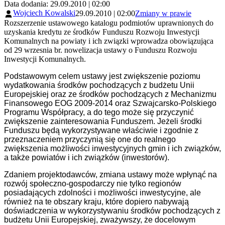
Data dodania: 29.09.2010 | 02:00
Wojciech Kowalski
29.09.2010 | 02:00
Zmiany w prawie
Rozszerzenie ustawowego katalogu podmiotów uprawnionych do
uzyskania kredytu ze środków Funduszu Rozwoju Inwestycji
Komunalnych na powiaty i ich związki wprowadza obowiązująca
od 29 wrzesnia br. nowelizacja ustawy o Funduszu Rozwoju
Inwestycji Komunalnych.
Podstawowym celem ustawy jest zwiększenie poziomu
wydatkowania środków pochodzących z budżetu Unii
Europejskiej oraz ze środków pochodzących z Mechanizmu
Finansowego EOG 2009-2014 oraz Szwajcarsko-Polskiego
Programu Współpracy, a do tego może się przyczynić
zwiększenie zainteresowania Funduszem. Jeżeli środki
Funduszu będą wykorzystywane właściwie i zgodnie z
przeznaczeniem przyczynią się one do realnego
zwiększenia możliwości inwestycyjnych gmin i ich związków,
a także powiatów i ich związków (inwestorów).
Zdaniem projektodawców, zmiana ustawy może wpłynąć na
rozwój społeczno-gospodarczy nie tylko regionów
posiadających zdolności i możliwości inwestycyjne, ale
również na te obszary kraju, które dopiero nabywają
doświadczenia w wykorzystywaniu środków pochodzących z
budżetu Unii Europejskiej, zważywszy, że docelowym