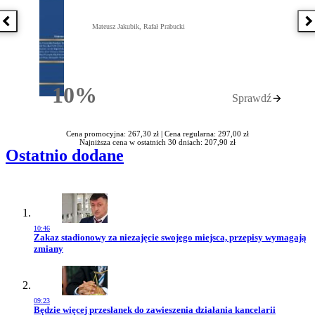
Poprzednia książka
N
Mateusz Jakubik, Rafał Prabucki
10%
Sprawdź
Rabatu
Cena promocyjna: 267,30 zł |
Cena regularna: 297,00 zł
Najniższa cena w ostatnich 30 dniach: 207,90 zł
Ostatnio dodane
10:46
Przejdź do artykułu:
Zakaz stadionowy za niezajęcie swojego miejsca, przepisy wymagają
zmiany
09:23
Przejdź do artykułu:
Będzie więcej przesłanek do zawieszenia działania kancelarii