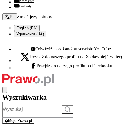
Newsletter
Podcasty
Zmień język - bieżący:
Zmień język strony
PL
English (EN)
Українська (UA)
Odwiedź nasz kanał w serwisie YouTube
Youtube - otwiera się w nowej karcie
Przejdź do naszego profilu na X (dawniej Twitter)
X - otwiera się w nowej karcie
Przejdź do naszego profilu na Facebooku
Facebook - otwiera się w nowej karcie
Wyszukiwarka
Szukaj
Moje Prawo.pl
- rejestracja i logowanie do serwisu