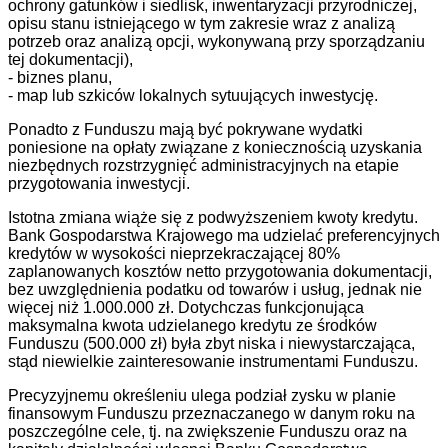
ochrony gatunków i siedlisk, inwentaryzacji przyrodniczej,
opisu stanu istniejącego w tym zakresie wraz z analizą
potrzeb oraz analizą opcji, wykonywaną przy sporządzaniu
tej dokumentacji),
- biznes planu,
- map lub szkiców lokalnych sytuujących inwestycję.
Ponadto z Funduszu mają być pokrywane wydatki
poniesione na opłaty związane z koniecznością uzyskania
niezbędnych rozstrzygnięć administracyjnych na etapie
przygotowania inwestycji.
Istotna zmiana wiąże się z podwyższeniem kwoty kredytu.
Bank Gospodarstwa Krajowego ma udzielać preferencyjnych
kredytów w wysokości nieprzekraczającej 80%
zaplanowanych kosztów netto przygotowania dokumentacji,
bez uwzględnienia podatku od towarów i usług, jednak nie
więcej niż 1.000.000 zł. Dotychczas funkcjonująca
maksymalna kwota udzielanego kredytu ze środków
Funduszu (500.000 zł) była zbyt niska i niewystarczająca,
stąd niewielkie zainteresowanie instrumentami Funduszu.
Precyzyjnemu określeniu ulega podział zysku w planie
finansowym Funduszu przeznaczanego w danym roku na
poszczególne cele, tj. na zwiększenie Funduszu oraz na