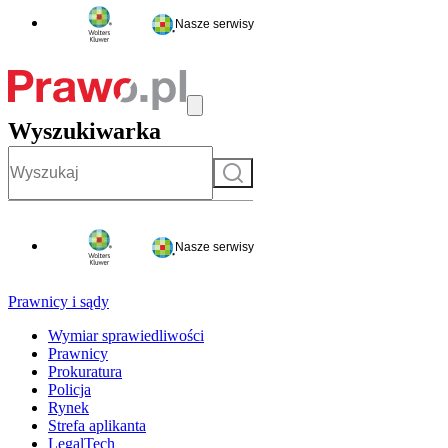
Nasze serwisy
Wyszukiwarka
Szukaj
Nasze serwisy
Prawnicy i sądy
Wymiar sprawiedliwości
Prawnicy
Prokuratura
Policja
Rynek
Strefa aplikanta
LegalTech