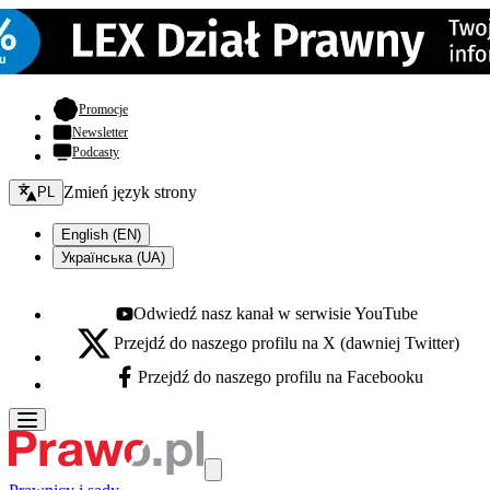
- otwiera się w nowej karcie
Promocje
Newsletter
Podcasty
Zmień język - bieżący:
Zmień język strony
PL
English (EN)
Українська (UA)
Odwiedź nasz kanał w serwisie YouTube
Youtube - otwiera się w nowej karcie
Przejdź do naszego profilu na X (dawniej Twitter)
X - otwiera się w nowej karcie
Przejdź do naszego profilu na Facebooku
Facebook - otwiera się w nowej karcie