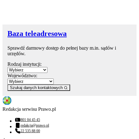
Baza teleadresowa
Sprawdź darmowy dostęp do pełnej bazy m.in. sądów i
urzędów.
Rodzaj instytucji:
Województwo:
Szukaj danych kontaktowych
Redakcja serwisu Prawo.pl
801 04 45 45
Numer telefonu:
redakcja@prawo.pl
Adres email:
22 535 88 00
Numer telefonu: