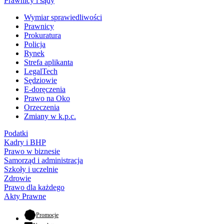
Prawnicy i sądy
Wymiar sprawiedliwości
Prawnicy
Prokuratura
Policja
Rynek
Strefa aplikanta
LegalTech
Sędziowie
E-doręczenia
Prawo na Oko
Orzeczenia
Zmiany w k.p.c.
Podatki
Kadry i BHP
Prawo w biznesie
Samorząd i administracja
Szkoły i uczelnie
Zdrowie
Prawo dla każdego
Akty Prawne
- otwiera się w nowej karcie
Promocje