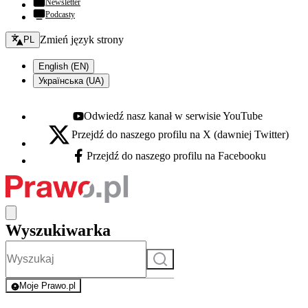
Newsletter
Podcasty
Zmień język - bieżący:
Zmień język strony
PL
English (EN)
Українська (UA)
Odwiedź nasz kanał w serwisie YouTube
Youtube - otwiera się w nowej karcie
Przejdź do naszego profilu na X (dawniej Twitter)
X - otwiera się w nowej karcie
Przejdź do naszego profilu na Facebooku
Facebook - otwiera się w nowej karcie
Wyszukiwarka
Szukaj
Moje Prawo.pl
- rejestracja i logowanie do serwisu