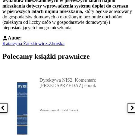
wydatków mieszkaniowych w pierwszych latach najmu
mieszkania dotyczy wprowadzenia systemu dopłat do czynszu
w pierwszych latach najmu mieszkania,
który będzie adresowany
do gospodarstw domowych o określonym poziomie dochodów
(zależnym od liczby osób w gospodarstwie domowym) i
nieposiadających innego mieszkania.
Autor:
Katarzyna Żaczkiewicz-Zborska
Polecamy książki prawnicze
Przejdź do: Dyrektywa NIS2. Komentarz [PRZEDSPRZEDAŻ] ebook,
Dyrektywa NIS2. Komentarz
[PRZEDSPRZEDAŻ] ebook
Poprzednia książka
N
Mateusz Jakubik, Rafał Prabucki