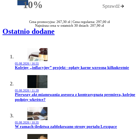
10%
Sprawdź
Rabatu
Cena promocyjna: 267,30 zł |
Cena regularna: 297,00 zł
Najniższa cena w ostatnich 30 dniach: 207,90 zł
Ostatnio dodane
05.08.2026 | 16:55
Przejdź do artykułu:
Kolejny „inflacyjny” projekt - opłaty karne wzrosną kilkukrotnie
05.08.2026 | 11:39
Przejdź do artykułu:
Pierwszy akt mianowania asesora z kontrasygnatą premiera, kolejne
podpisy wkrótce?
05.08.2026 | 10:35
Przejdź do artykułu:
W ramach śledztwa zablokowano strony portalu Lexspace