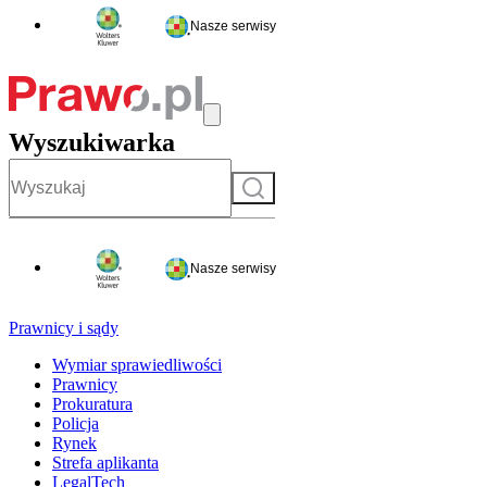
Nasze serwisy
Wyszukiwarka
Szukaj
Nasze serwisy
Prawnicy i sądy
Wymiar sprawiedliwości
Prawnicy
Prokuratura
Policja
Rynek
Strefa aplikanta
LegalTech