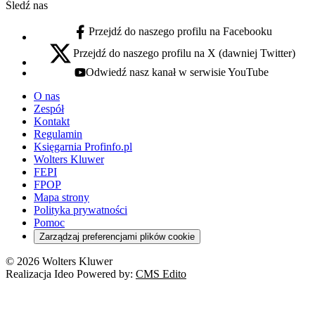
Śledź nas
Przejdź do naszego profilu na Facebooku
facebook - otwiera się w nowej karcie
Przejdź do naszego profilu na X (dawniej Twitter)
x - otwiera się w nowej karcie
Odwiedź nasz kanał w serwisie YouTube
youtube - otwiera się w nowej karcie
O nas
Zespół
Kontakt
Regulamin
Księgarnia Profinfo.pl
Wolters Kluwer
FEPI
FPOP
Mapa strony
Polityka prywatności
Pomoc
Zarządzaj preferencjami plików cookie
© 2026 Wolters Kluwer
Realizacja Ideo Powered by:
CMS Edito