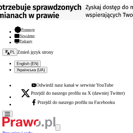
- otwiera się w nowej karcie
Promocje
Newsletter
Podcasty
Zmień język - bieżący:
Zmień język strony
PL
English (EN)
Українська (UA)
Odwiedź nasz kanał w serwisie YouTube
Youtube - otwiera się w nowej karcie
Przejdź do naszego profilu na X (dawniej Twitter)
X - otwiera się w nowej karcie
Przejdź do naszego profilu na Facebooku
Facebook - otwiera się w nowej karcie