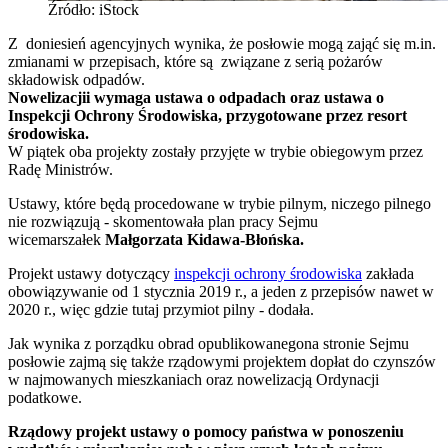
Źródło: iStock
Z doniesień agencyjnych wynika, że posłowie mogą zająć się m.in.
zmianami w przepisach, które są związane z serią pożarów
składowisk odpadów.
Nowelizacjii wymaga ustawa o odpadach oraz ustawa o
Inspekcji Ochrony Środowiska, przygotowane przez resort
środowiska.
W piątek oba projekty zostały przyjęte w trybie obiegowym przez
Radę Ministrów.
Ustawy, które będą procedowane w trybie pilnym, niczego pilnego
nie rozwiązują - skomentowała plan pracy Sejmu
wicemarszałek
Małgorzata Kidawa-Błońska.
Projekt ustawy dotyczący
inspekcji ochrony środowiska
zakłada
obowiązywanie od 1 stycznia 2019 r., a jeden z przepisów nawet w
2020 r., więc gdzie tutaj przymiot pilny - dodała.
Jak wynika z porządku obrad opublikowanegona stronie Sejmu
posłowie zajmą się także rządowymi projektem dopłat do czynszów
w najmowanych mieszkaniach oraz nowelizacją Ordynacji
podatkowe.
Rządowy projekt ustawy o pomocy państwa w ponoszeniu