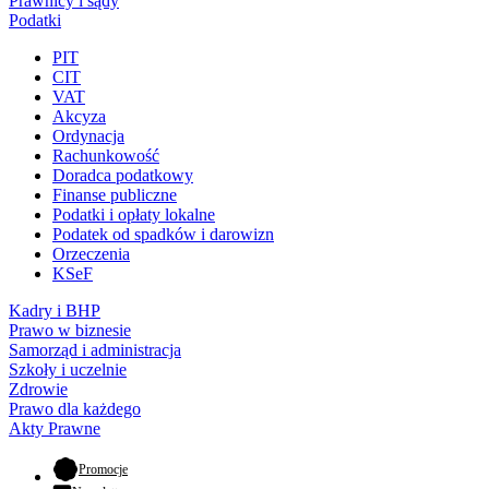
Prawnicy i sądy
Podatki
PIT
CIT
VAT
Akcyza
Ordynacja
Rachunkowość
Doradca podatkowy
Finanse publiczne
Podatki i opłaty lokalne
Podatek od spadków i darowizn
Orzeczenia
KSeF
Kadry i BHP
Prawo w biznesie
Samorząd i administracja
Szkoły i uczelnie
Zdrowie
Prawo dla każdego
Akty Prawne
- otwiera się w nowej karcie
Promocje