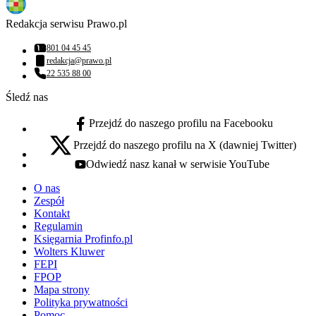
Redakcja serwisu Prawo.pl
801 04 45 45
Numer telefonu:
redakcja@prawo.pl
Adres email:
22 535 88 00
Numer telefonu:
Śledź nas
Przejdź do naszego profilu na Facebooku
facebook - otwiera się w nowej karcie
Przejdź do naszego profilu na X (dawniej Twitter)
x - otwiera się w nowej karcie
Odwiedź nasz kanał w serwisie YouTube
youtube - otwiera się w nowej karcie
O nas
Zespół
Kontakt
Regulamin
Księgarnia Profinfo.pl
Wolters Kluwer
FEPI
FPOP
Mapa strony
Polityka prywatności
Pomoc