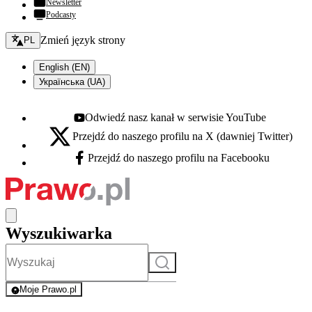
Newsletter
Podcasty
Zmień język - bieżący:
Zmień język strony
PL
English (EN)
Українська (UA)
Odwiedź nasz kanał w serwisie YouTube
Youtube - otwiera się w nowej karcie
Przejdź do naszego profilu na X (dawniej Twitter)
X - otwiera się w nowej karcie
Przejdź do naszego profilu na Facebooku
Facebook - otwiera się w nowej karcie
Wyszukiwarka
Szukaj
Moje Prawo.pl
- rejestracja i logowanie do serwisu