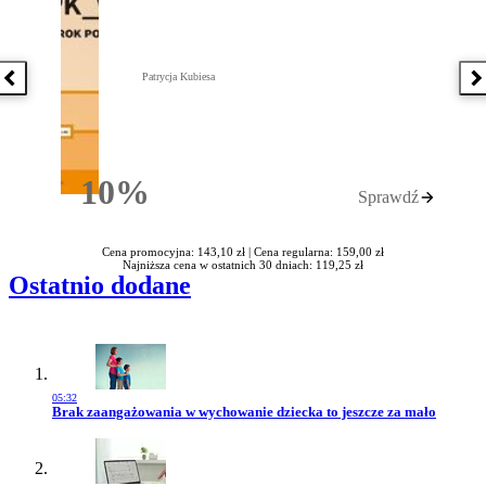
Patrycja Kubiesa
Poprzednia książka
N
10%
Sprawdź
Rabatu
Cena promocyjna: 143,10 zł |
Cena regularna: 159,00 zł
Najniższa cena w ostatnich 30 dniach: 119,25 zł
Ostatnio dodane
05:32
Przejdź do artykułu:
Brak zaangażowania w wychowanie dziecka to jeszcze za mało