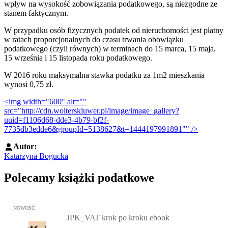
wpływ na wysokość zobowiązania podatkowego, są niezgodne ze
stanem faktycznym.
W przypadku osób fizycznych podatek od nieruchomości jest płatny
w ratach proporcjonalnych do czasu trwania obowiązku
podatkowego (czyli równych) w terminach do 15 marca, 15 maja,
15 września i 15 listopada roku podatkowego.
W 2016 roku maksymalna stawka podatku za 1m2 mieszkania
wynosi 0,75 zł.
<img width="600" alt=""
src="http://cdn.wolterskluwer.pl/image/image_gallery?
uuid=f1106d68-dde3-4b79-bf2f-
7735db3edde6&groupId=5138627&t=1444197991891"" />
Autor:
Katarzyna Bogucka
Polecamy książki podatkowe
Przejdź do: JPK_VAT krok po kroku ebook, Patrycja Kubiesa - otw
NOWOŚĆ
JPK_VAT krok po kroku ebook