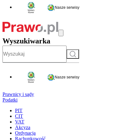
Nasze serwisy
Wyszukiwarka
Szukaj
Nasze serwisy
Prawnicy i sądy
Podatki
PIT
CIT
VAT
Akcyza
Ordynacja
Rachunkowość