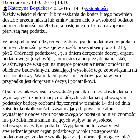
Data dodania: 14.03.2016 | 14:16
Katarzyna Bogucka
14.03.2016 | 14:16
Aktualności
Każdy właściciel domu lub mieszkania do końca lutego powinien
dostać z urzędu miasta lub gminy informację o wysokości podatku
od nieruchomości na 2016 r., a następnie do 15 marca zapłacić
pierwszą ratę podatku.
W przypadku osób fizycznych zobowiązanie podatkowe w podatku
od nieruchomości powstaje w sposób przewidziany w art. 21 § 1
pkt 2 Ordynacji podatkowej, tj. z dniem doręczenia decyzji organu
podatkowego (czyli wójta, burmistrza albo prezydenta miasta),
właściwego ze względu na miejsce położenia nieruchomości lub
obiektów budowlanych, ustalającej wysokość tego zobowiązania na
rok podatkowy. Warunkiem powstania zobowiązania w tym
przypadku jest doręczenie decyzji podatnikowi.
Organ podatkowy ustala wysokość podatku na podstawie danych
wynikających z informacji, do których składania są obowiązani
podatnicy będący osobami fizycznymi w terminie 14 dni od dnia
zaistnienia okoliczności uzasadniających powstanie albo
wygaśnięcie obowiązku podatkowego w podatku od nieruchomości
lub po zaistnieniu zmian mających wpływ na wysokość
zobowiązania w tym podatku. Wyjątkiem od tej zasady jest
stwierdzenie przez organ podatkowy w toku postępowania
podatkowego, że dane wynikające z tej informacji, mogące mieć