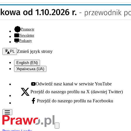
- otwiera się w nowej karcie
Promocje
Newsletter
Podcasty
Zmień język - bieżący:
Zmień język strony
PL
English (EN)
Українська (UA)
Odwiedź nasz kanał w serwisie YouTube
Youtube - otwiera się w nowej karcie
Przejdź do naszego profilu na X (dawniej Twitter)
X - otwiera się w nowej karcie
Przejdź do naszego profilu na Facebooku
Facebook - otwiera się w nowej karcie