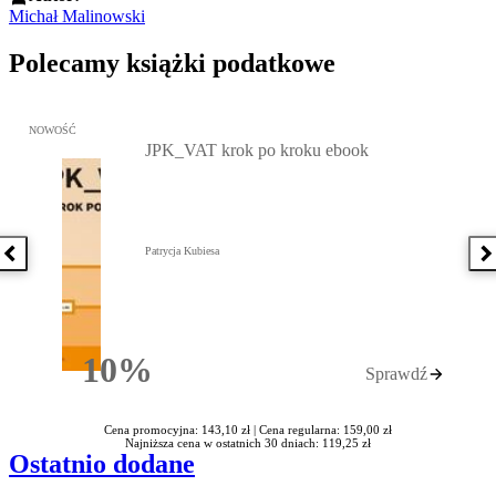
Michał Malinowski
Polecamy książki podatkowe
Przejdź do: JPK_VAT krok po kroku ebook, Patrycja Kubiesa - otw
NOWOŚĆ
JPK_VAT krok po kroku ebook
Patrycja Kubiesa
Poprzednia książka
N
10%
Sprawdź
Rabatu
Cena promocyjna: 143,10 zł |
Cena regularna: 159,00 zł
Najniższa cena w ostatnich 30 dniach: 119,25 zł
Ostatnio dodane