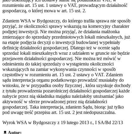
rozumieniu art. 15 ust. 1 ustawy o VAT, prowadzącym działalność
gospodarczą, o której mowa w art. 15 ust. 2.
Zdaniem WSA w Bydgoszczy, do którego trafiła sprawa nie sposób
przyjąć, że okoliczności sprawy wskazują na komercyjny charakter
podjętej inwestycji. Nie można przyjąć, że działania małżonka
zmierzające do sprzedaży przedmiotowych lokali mieszkalnych, już
na etapie podjęcia decyzji o inwestycji budowlanej wypełniały
definicję działalności gospodarczej. Dlatego też w ocenie sądu
sprzedaż lokali mieszkalnych wraz z udziałem w gruncie nie będzie
przejawem działalności gospodarczej. Nie można też mówić w
odniesieniu do takiej sprzedaży o wystąpieniu okoliczności
wskazujących na zamiar wykonywania czynności w sposób
częstotliwy w rozumieniu art. 15 ust. 2 ustawy o VAT. Zdaniem
sądu interpretacja organu podatkowego prowadzić musiałaby do
wniosku, że w przypadku osoby fizycznej , która uzyskuje dochody
z tytułu prowadzenia pozarolniczej działalności gospodarczej każde
nabycie przez nią składnika majątku należałoby utożsamiać jako
aktywność w sferze prowadzonej przez nią działalności
gospodarczej. Taka interpretacja, zdaniem Sądu, biorąc już tylko
pod uwagę treść przepisu art. 15 ust. 2 jest niedopuszczalna.
Wyrok WSA w Bydgoszczy z 19 lutego 2013 r., I SA/Bd 22/13
Autor: