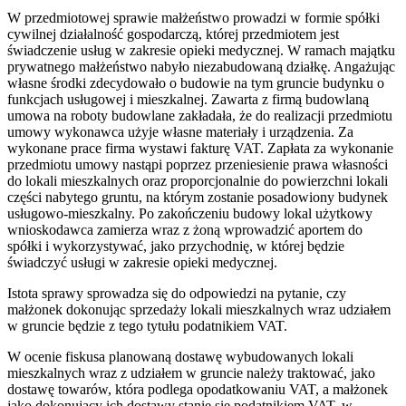
W przedmiotowej sprawie małżeństwo prowadzi w formie spółki
cywilnej działalność gospodarczą, której przedmiotem jest
świadczenie usług w zakresie opieki medycznej. W ramach majątku
prywatnego małżeństwo nabyło niezabudowaną działkę. Angażując
własne środki zdecydowało o budowie na tym gruncie budynku o
funkcjach usługowej i mieszkalnej. Zawarta z firmą budowlaną
umowa na roboty budowlane zakładała, że do realizacji przedmiotu
umowy wykonawca użyje własne materiały i urządzenia. Za
wykonane prace firma wystawi fakturę VAT. Zapłata za wykonanie
przedmiotu umowy nastąpi poprzez przeniesienie prawa własności
do lokali mieszkalnych oraz proporcjonalnie do powierzchni lokali
części nabytego gruntu, na którym zostanie posadowiony budynek
usługowo-mieszkalny. Po zakończeniu budowy lokal użytkowy
wnioskodawca zamierza wraz z żoną wprowadzić aportem do
spółki i wykorzystywać, jako przychodnię, w której będzie
świadczyć usługi w zakresie opieki medycznej.
Istota sprawy sprowadza się do odpowiedzi na pytanie, czy
małżonek dokonując sprzedaży lokali mieszkalnych wraz udziałem
w gruncie będzie z tego tytułu podatnikiem VAT.
W ocenie fiskusa planowaną dostawę wybudowanych lokali
mieszkalnych wraz z udziałem w gruncie należy traktować, jako
dostawę towarów, która podlega opodatkowaniu VAT, a małżonek
jako dokonujący ich dostawy stanie się podatnikiem VAT, w