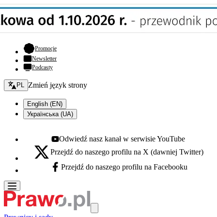
- otwiera się w nowej karcie
Promocje
Newsletter
Podcasty
Zmień język - bieżący:
Zmień język strony
PL
English (EN)
Українська (UA)
Odwiedź nasz kanał w serwisie YouTube
Youtube - otwiera się w nowej karcie
Przejdź do naszego profilu na X (dawniej Twitter)
X - otwiera się w nowej karcie
Przejdź do naszego profilu na Facebooku
Facebook - otwiera się w nowej karcie