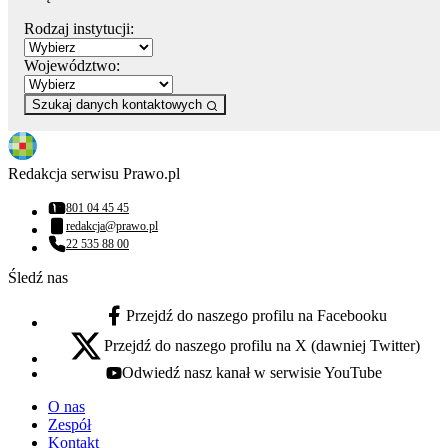
Rodzaj instytucji:
Województwo:
Szukaj danych kontaktowych
Redakcja serwisu Prawo.pl
801 04 45 45
Numer telefonu:
redakcja@prawo.pl
Adres email:
22 535 88 00
Numer telefonu:
Śledź nas
Przejdź do naszego profilu na Facebooku
facebook - otwiera się w nowej karcie
Przejdź do naszego profilu na X (dawniej Twitter)
x - otwiera się w nowej karcie
Odwiedź nasz kanał w serwisie YouTube
youtube - otwiera się w nowej karcie
O nas
Zespół
Kontakt