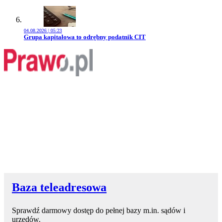
04.08.2026 | 05:23
Przejdź do artykułu:
Grupa kapitałowa to odrębny podatnik CIT
Baza teleadresowa
Sprawdź darmowy dostęp do pełnej bazy m.in. sądów i
urzędów.