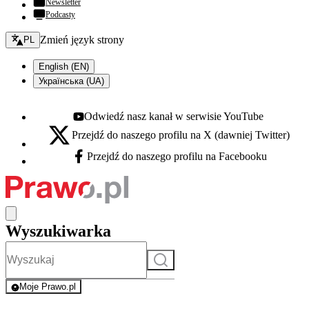
Newsletter
Podcasty
Zmień język - bieżący:
Zmień język strony
PL
English (EN)
Українська (UA)
Odwiedź nasz kanał w serwisie YouTube
Youtube - otwiera się w nowej karcie
Przejdź do naszego profilu na X (dawniej Twitter)
X - otwiera się w nowej karcie
Przejdź do naszego profilu na Facebooku
Facebook - otwiera się w nowej karcie
Wyszukiwarka
Szukaj
Moje Prawo.pl
- rejestracja i logowanie do serwisu