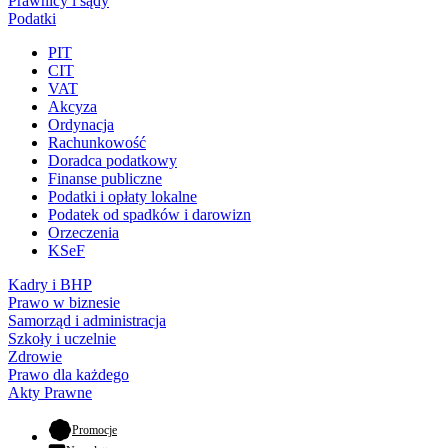
Prawnicy i sądy
Podatki
PIT
CIT
VAT
Akcyza
Ordynacja
Rachunkowość
Doradca podatkowy
Finanse publiczne
Podatki i opłaty lokalne
Podatek od spadków i darowizn
Orzeczenia
KSeF
Kadry i BHP
Prawo w biznesie
Samorząd i administracja
Szkoły i uczelnie
Zdrowie
Prawo dla każdego
Akty Prawne
- otwiera się w nowej karcie
Promocje