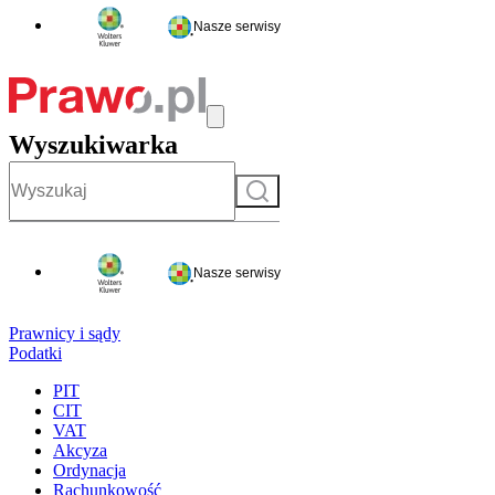
Nasze serwisy
Wyszukiwarka
Szukaj
Nasze serwisy
Prawnicy i sądy
Podatki
PIT
CIT
VAT
Akcyza
Ordynacja
Rachunkowość