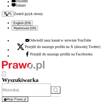
Newsletter
Podcasty
Zmień język - bieżący:
Zmień język strony
PL
English (EN)
Українська (UA)
Odwiedź nasz kanał w serwisie YouTube
Youtube - otwiera się w nowej karcie
Przejdź do naszego profilu na X (dawniej Twitter)
X - otwiera się w nowej karcie
Przejdź do naszego profilu na Facebooku
Facebook - otwiera się w nowej karcie
Wyszukiwarka
Szukaj
Moje Prawo.pl
- rejestracja i logowanie do serwisu