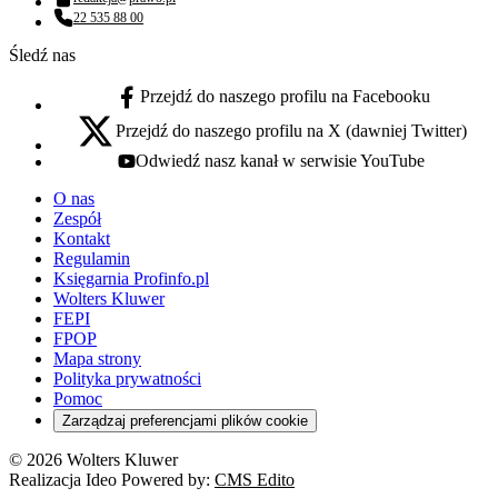
Adres email:
22 535 88 00
Numer telefonu:
Śledź nas
Przejdź do naszego profilu na Facebooku
facebook - otwiera się w nowej karcie
Przejdź do naszego profilu na X (dawniej Twitter)
x - otwiera się w nowej karcie
Odwiedź nasz kanał w serwisie YouTube
youtube - otwiera się w nowej karcie
O nas
Zespół
Kontakt
Regulamin
Księgarnia Profinfo.pl
Wolters Kluwer
FEPI
FPOP
Mapa strony
Polityka prywatności
Pomoc
Zarządzaj preferencjami plików cookie
© 2026 Wolters Kluwer
Realizacja Ideo Powered by:
CMS Edito