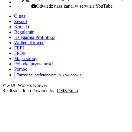
x - otwiera się w nowej karcie
Odwiedź nasz kanał w serwisie YouTube
youtube - otwiera się w nowej karcie
O nas
Zespół
Kontakt
Regulamin
Księgarnia Profinfo.pl
Wolters Kluwer
FEPI
FPOP
Mapa strony
Polityka prywatności
Pomoc
Zarządzaj preferencjami plików cookie
© 2026 Wolters Kluwer
Realizacja Ideo Powered by:
CMS Edito