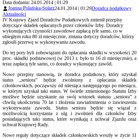
Data dodania: 24.01.2014 | 01:29
Joanna Polańska-Solarz
24.01.2014 | 01:29
Doradca podatkowy
Aktualności
IV Krajowy Zjazd Doradców Podatkowych zmienił przepisy
dotyczące składek opłacanych przez członków Izby. Doradcy
wykonujących czynności zawodowe zapłacą tyle samo, co w
ubiegłym roku 80 zł miesięcznie, zmiana dotyczy doradców, którzy
zgłosili przerwę w wykonywaniu zawodu.
Do tej pory byli zobowiązani do opłacania składki w wysokości 20
proc. składki podstawowej (w 2013 r. było to 16 zł miesięcznie), a
teraz zapłacą tyle samo, co doradcy wykonujący zawód.
Nowe przepisy stanowią, że doradca podatkowy, który uzyskał
status „seniora” będzie zwolniony z opłacania składek
członkowskich, począwszy od miesiąca następującego po miesiącu,
w którym uzyskał taki status. W świetle zmienionego Statutu Izby
możliwe będzie uzyskanie na swój wniosek statusu „seniora” z
chwilą ukończenia 70 lat i złożenia zawiadomienia o zawieszeniu
wykonywania zawodu. Status seniora będzie się wiązał z
możliwością korzystania z ulg i zwolnień dla członków Izby
posiadających taki status, które wynikają z uchwał Zjazdu oraz
uchwał Krajowej Rady.
Nowe reguły dotyczące składek członkowskich weszły w życie 11