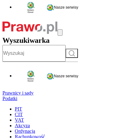
Nasze serwisy
Wyszukiwarka
Szukaj
Nasze serwisy
Prawnicy i sądy
Podatki
PIT
CIT
VAT
Akcyza
Ordynacja
Rachunkowość