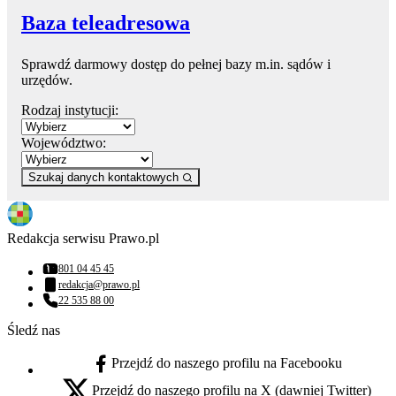
Baza teleadresowa
Sprawdź darmowy dostęp do pełnej bazy m.in. sądów i
urzędów.
Rodzaj instytucji:
Województwo:
Szukaj danych kontaktowych
Redakcja serwisu Prawo.pl
801 04 45 45
Numer telefonu:
redakcja@prawo.pl
Adres email:
22 535 88 00
Numer telefonu:
Śledź nas
Przejdź do naszego profilu na Facebooku
facebook - otwiera się w nowej karcie
Przejdź do naszego profilu na X (dawniej Twitter)