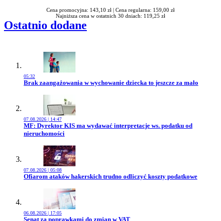
Cena promocyjna: 143,10 zł |
Cena regularna: 159,00 zł
Najniższa cena w ostatnich 30 dniach: 119,25 zł
Ostatnio dodane
05:32
Przejdź do artykułu:
Brak zaangażowania w wychowanie dziecka to jeszcze za mało
07.08.2026 | 14:47
Przejdź do artykułu:
MF: Dyrektor KIS ma wydawać interpretacje ws. podatku od
nieruchomości
07.08.2026 | 05:08
Przejdź do artykułu:
Ofiarom ataków hakerskich trudno odliczyć koszty podatkowe
06.08.2026 | 17:05
Przejdź do artykułu:
Senat za poprawkami do zmian w VAT