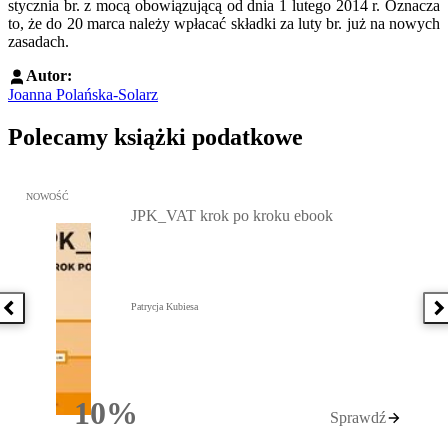
stycznia br. z mocą obowiązującą od dnia 1 lutego 2014 r. Oznacza
to, że do 20 marca należy wpłacać składki za luty br. już na nowych
zasadach.
Autor:
Joanna Polańska-Solarz
Polecamy książki podatkowe
Przejdź do: JPK_VAT krok po kroku ebook, Patrycja Kubiesa - otw
NOWOŚĆ
JPK_VAT krok po kroku ebook
Patrycja Kubiesa
Poprzednia książka
N
10%
Sprawdź
Rabatu