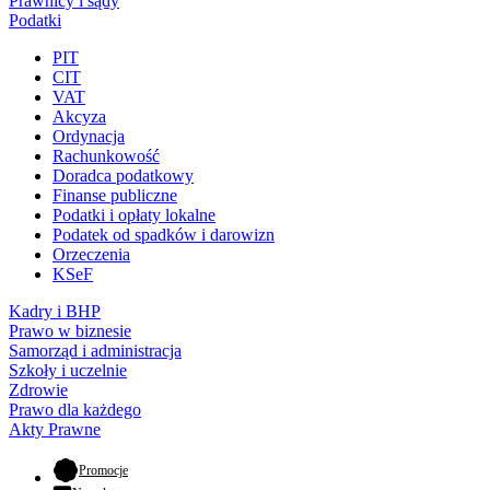
Prawnicy i sądy
Podatki
PIT
CIT
VAT
Akcyza
Ordynacja
Rachunkowość
Doradca podatkowy
Finanse publiczne
Podatki i opłaty lokalne
Podatek od spadków i darowizn
Orzeczenia
KSeF
Kadry i BHP
Prawo w biznesie
Samorząd i administracja
Szkoły i uczelnie
Zdrowie
Prawo dla każdego
Akty Prawne
- otwiera się w nowej karcie
Promocje