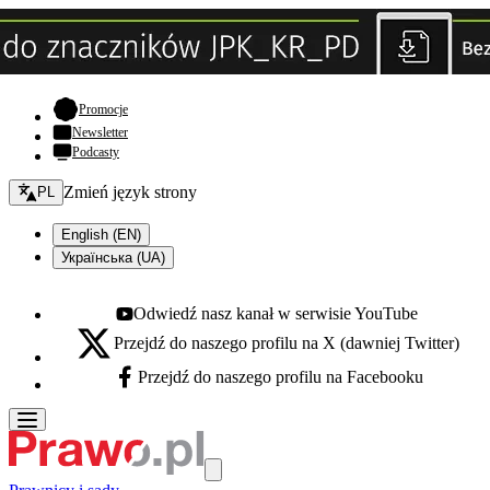
- otwiera się w nowej karcie
Promocje
Newsletter
Podcasty
Zmień język - bieżący:
Zmień język strony
PL
English (EN)
Українська (UA)
Odwiedź nasz kanał w serwisie YouTube
Youtube - otwiera się w nowej karcie
Przejdź do naszego profilu na X (dawniej Twitter)
X - otwiera się w nowej karcie
Przejdź do naszego profilu na Facebooku
Facebook - otwiera się w nowej karcie