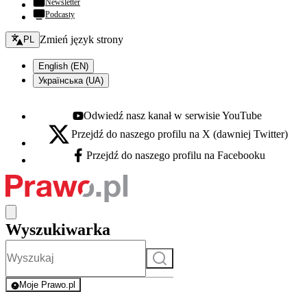
Newsletter
Podcasty
Zmień język - bieżący:
Zmień język strony
PL
English (EN)
Українська (UA)
Odwiedź nasz kanał w serwisie YouTube
Youtube - otwiera się w nowej karcie
Przejdź do naszego profilu na X (dawniej Twitter)
X - otwiera się w nowej karcie
Przejdź do naszego profilu na Facebooku
Facebook - otwiera się w nowej karcie
Wyszukiwarka
Szukaj
Moje Prawo.pl
- rejestracja i logowanie do serwisu