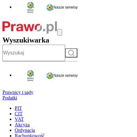
Nasze serwisy
Wyszukiwarka
Szukaj
Nasze serwisy
Prawnicy i sądy
Podatki
PIT
CIT
VAT
Akcyza
Ordynacja
Rachunkowość