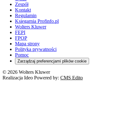
Zespół
Kontakt
Regulamin
Księgarnia Profinfo.pl
Wolters Kluwer
FEPI
FPOP
Mapa strony
Polityka prywatności
Pomoc
Zarządzaj preferencjami plików cookie
© 2026 Wolters Kluwer
Realizacja Ideo Powered by:
CMS Edito