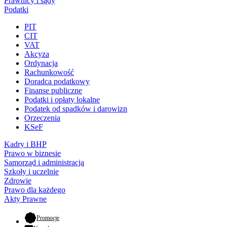
Prawnicy i sądy
Podatki
PIT
CIT
VAT
Akcyza
Ordynacja
Rachunkowość
Doradca podatkowy
Finanse publiczne
Podatki i opłaty lokalne
Podatek od spadków i darowizn
Orzeczenia
KSeF
Kadry i BHP
Prawo w biznesie
Samorząd i administracja
Szkoły i uczelnie
Zdrowie
Prawo dla każdego
Akty Prawne
- otwiera się w nowej karcie
Promocje