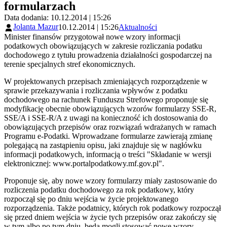
formularzach
Data dodania: 10.12.2014 | 15:26
Jolanta Mazur
10.12.2014 | 15:26
Aktualności
Minister finansów przygotował nowe wzory informacji
podatkowych obowiązujących w zakresie rozliczania podatku
dochodowego z tytułu prowadzenia działalności gospodarczej na
terenie specjalnych stref ekonomicznych.
W projektowanych przepisach zmieniających rozporządzenie w
sprawie przekazywania i rozliczania wpływów z podatku
dochodowego na rachunek Funduszu Strefowego proponuje się
modyfikację obecnie obowiązujących wzorów formularzy SSE-R,
SSE/A i SSE-R/A z uwagi na konieczność ich dostosowania do
obowiązujących przepisów oraz rozwiązań wdrażanych w ramach
Programu e-Podatki. Wprowadzane formularze zawierają zmianę
polegającą na zastąpieniu opisu, jaki znajduje się w nagłówku
informacji podatkowych, informacją o treści "Składanie w wersji
elektronicznej: www.portalpodatkowy.mf.gov.pl".
Proponuje się, aby nowe wzory formularzy miały zastosowanie do
rozliczenia podatku dochodowego za rok podatkowy, który
rozpoczął się po dniu wejścia w życie projektowanego
rozporządzenia. Także podatnicy, których rok podatkowy rozpoczął
się przed dniem wejścia w życie tych przepisów oraz zakończy się
w tym albo po tym dniu, będą mogli stosować nowe wzory.