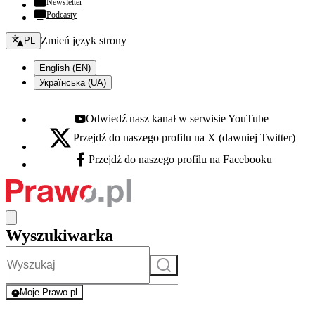
Newsletter
Podcasty
Zmień język - bieżący:
Zmień język strony
PL
English (EN)
Українська (UA)
Odwiedź nasz kanał w serwisie YouTube
Youtube - otwiera się w nowej karcie
Przejdź do naszego profilu na X (dawniej Twitter)
X - otwiera się w nowej karcie
Przejdź do naszego profilu na Facebooku
Facebook - otwiera się w nowej karcie
Wyszukiwarka
Szukaj
Moje Prawo.pl
- rejestracja i logowanie do serwisu