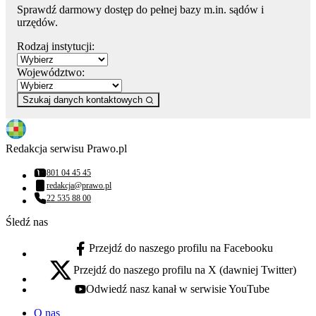
Sprawdź darmowy dostęp do pełnej bazy m.in. sądów i
urzędów.
Rodzaj instytucji:
Województwo:
Szukaj danych kontaktowych
Redakcja serwisu Prawo.pl
801 04 45 45
Numer telefonu:
redakcja@prawo.pl
Adres email:
22 535 88 00
Numer telefonu:
Śledź nas
Przejdź do naszego profilu na Facebooku
facebook - otwiera się w nowej karcie
Przejdź do naszego profilu na X (dawniej Twitter)
x - otwiera się w nowej karcie
Odwiedź nasz kanał w serwisie YouTube
youtube - otwiera się w nowej karcie
O nas