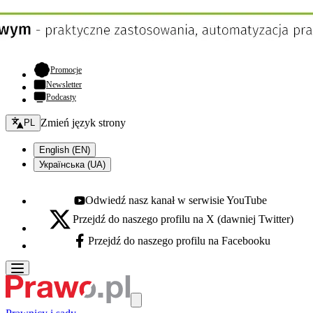
- otwiera się w nowej karcie
Promocje
Newsletter
Podcasty
Zmień język - bieżący:
Zmień język strony
PL
English (EN)
Українська (UA)
Odwiedź nasz kanał w serwisie YouTube
Youtube - otwiera się w nowej karcie
Przejdź do naszego profilu na X (dawniej Twitter)
X - otwiera się w nowej karcie
Przejdź do naszego profilu na Facebooku
Facebook - otwiera się w nowej karcie