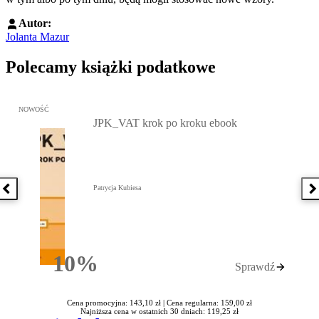
Autor:
Jolanta Mazur
Polecamy książki podatkowe
Przejdź do: JPK_VAT krok po kroku ebook, Patrycja Kubiesa - otw
NOWOŚĆ
JPK_VAT krok po kroku ebook
Patrycja Kubiesa
Poprzednia książka
N
10%
Sprawdź
Rabatu
Cena promocyjna: 143,10 zł |
Cena regularna: 159,00 zł
Najniższa cena w ostatnich 30 dniach: 119,25 zł