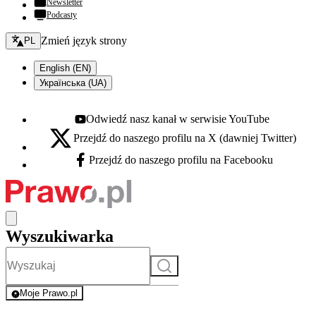
Newsletter
Podcasty
Zmień język - bieżący:
Zmień język strony
PL
English (EN)
Українська (UA)
Odwiedź nasz kanał w serwisie YouTube
Youtube - otwiera się w nowej karcie
Przejdź do naszego profilu na X (dawniej Twitter)
X - otwiera się w nowej karcie
Przejdź do naszego profilu na Facebooku
Facebook - otwiera się w nowej karcie
Wyszukiwarka
Szukaj
Moje Prawo.pl
- rejestracja i logowanie do serwisu