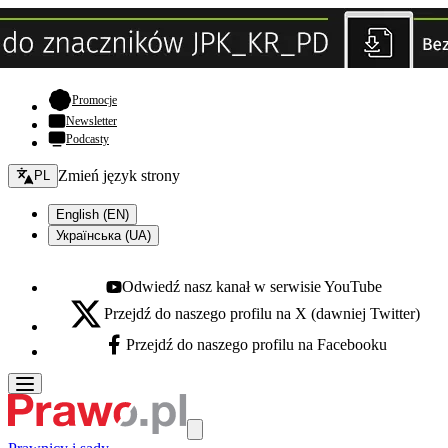
- otwiera się w nowej karcie
Promocje
Newsletter
Podcasty
Zmień język - bieżący:
Zmień język strony
PL
English (EN)
Українська (UA)
Odwiedź nasz kanał w serwisie YouTube
Youtube - otwiera się w nowej karcie
Przejdź do naszego profilu na X (dawniej Twitter)
X - otwiera się w nowej karcie
Przejdź do naszego profilu na Facebooku
Facebook - otwiera się w nowej karcie