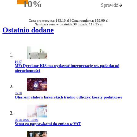
10%
Sprawdź
Rabatu
Cena promocyjna: 143,10 zł |
Cena regularna: 159,00 zł
Najniższa cena w ostatnich 30 dniach: 119,25 zł
Ostatnio dodane
14:47
Przejdź do artykułu:
MF: Dyrektor KIS ma wydawać interpretacje ws. podatku od
nieruchomości
05:08
Przejdź do artykułu:
Ofiarom ataków hakerskich trudno odliczyć koszty podatkowe
06.08.2026 | 17:05
Przejdź do artykułu:
Senat za poprawkami do zmian w VAT