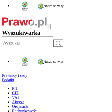
Nasze serwisy
Wyszukiwarka
Szukaj
Nasze serwisy
Prawnicy i sądy
Podatki
PIT
CIT
VAT
Akcyza
Ordynacja
Rachunkowość