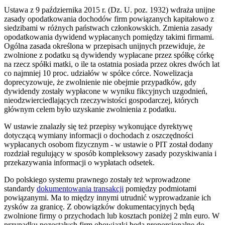
Ustawa z 9 października 2015 r. (Dz. U. poz. 1932) wdraża unijne
zasady opodatkowania dochodów firm powiązanych kapitałowo z
siedzibami w różnych państwach członkowskich. Zmienia zasady
opodatkowania dywidend wypłacanych pomiędzy takimi firmami.
Ogólna zasada określona w przepisach unijnych przewiduje, że
zwolnione z podatku są dywidendy wypłacane przez spółkę córkę
na rzecz spółki matki, o ile ta ostatnia posiada przez okres dwóch lat
co najmniej 10 proc. udziałów w spółce córce. Nowelizacja
doprecyzowuje, że zwolnienie nie obejmie przypadków, gdy
dywidendy zostały wypłacone w wyniku fikcyjnych uzgodnień,
nieodzwierciedlających rzeczywistości gospodarczej, których
głównym celem było uzyskanie zwolnienia z podatku.
W ustawie znalazły się też przepisy wykonujące dyrektywę
dotyczącą wymiany informacji o dochodach z oszczędności
wypłacanych osobom fizycznym - w ustawie o PIT został dodany
rozdział regulujący w sposób kompleksowy zasady pozyskiwania i
przekazywania informacji o wypłatach odsetek.
Do polskiego systemu prawnego zostały też wprowadzone
standardy
dokumentowania transakcji
pomiędzy podmiotami
powiązanymi. Ma to między innymi utrudnić wyprowadzanie ich
zysków za granicę. Z obowiązków dokumentacyjnych będą
zwolnione firmy o przychodach lub kosztach poniżej 2 mln euro. W
przypadku pozostałych firm obowiązki będą proporcjonalne do