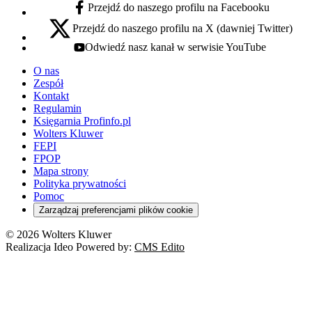
Przejdź do naszego profilu na Facebooku
facebook - otwiera się w nowej karcie
Przejdź do naszego profilu na X (dawniej Twitter)
x - otwiera się w nowej karcie
Odwiedź nasz kanał w serwisie YouTube
youtube - otwiera się w nowej karcie
O nas
Zespół
Kontakt
Regulamin
Księgarnia Profinfo.pl
Wolters Kluwer
FEPI
FPOP
Mapa strony
Polityka prywatności
Pomoc
Zarządzaj preferencjami plików cookie
© 2026 Wolters Kluwer
Realizacja Ideo Powered by:
CMS Edito