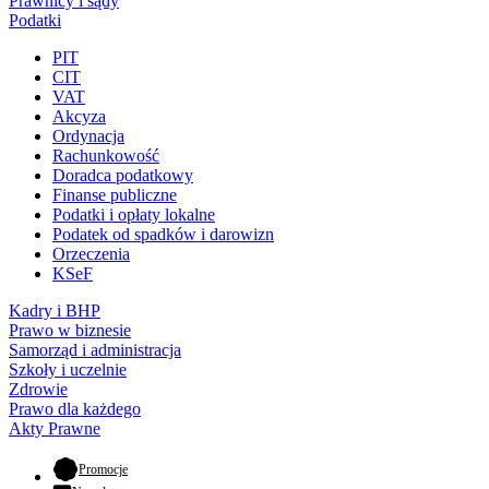
Prawnicy i sądy
Podatki
PIT
CIT
VAT
Akcyza
Ordynacja
Rachunkowość
Doradca podatkowy
Finanse publiczne
Podatki i opłaty lokalne
Podatek od spadków i darowizn
Orzeczenia
KSeF
Kadry i BHP
Prawo w biznesie
Samorząd i administracja
Szkoły i uczelnie
Zdrowie
Prawo dla każdego
Akty Prawne
- otwiera się w nowej karcie
Promocje