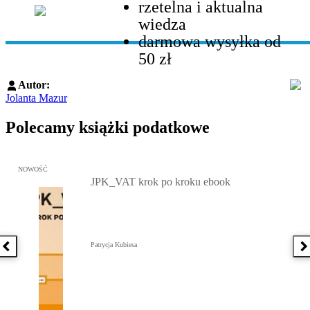
rzetelna i aktualna
wiedza
darmowa wysyłka od
50 zł
Autor:
Jolanta Mazur
Polecamy książki podatkowe
Przejdź do: JPK_VAT krok po kroku ebook, Patrycja Kubiesa - otw
NOWOŚĆ
JPK_VAT krok po kroku ebook
Patrycja Kubiesa
Poprzednia książka
N