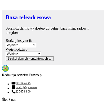
Baza teleadresowa
Sprawdź darmowy dostęp do pełnej bazy m.in. sądów i
urzędów.
Rodzaj instytucji:
Województwo:
Szukaj danych kontaktowych
Redakcja serwisu Prawo.pl
801 04 45 45
Numer telefonu:
redakcja@prawo.pl
Adres email:
22 535 88 00
Numer telefonu:
Śledź nas