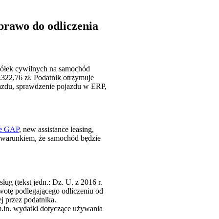
prawo do odliczenia
półek cywilnych na samochód
.322,76 zł. Podatnik otrzymuje
ojazdu, sprawdzenie pojazdu w ERP,
ie GAP
, new assistance leasing,
 warunkiem, że samochód będzie
ug (tekst jedn.: Dz. U. z 2016 r.
wotę podlegającego odliczeniu od
 przez podatnika.
m.in. wydatki dotyczące używania