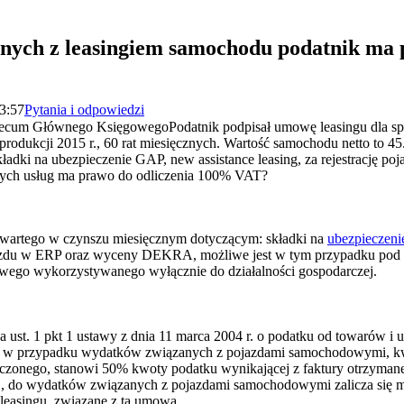
anych z leasingiem samochodu podatnik ma 
13:57
Pytania i odpowiedzi
emecum Głównego KsięgowegoPodatnik podpisał umowę leasingu dla s
produkcji 2015 r., 60 rat miesięcznych. Wartość samochodu netto to 45
ładki na ubezpieczenie GAP, new assistance leasing, za rejestrację p
h usług ma prawo do odliczenia 100% VAT?
awartego w czynszu miesięcznym dotyczącym: składki na
ubezpieczen
pojazdu w ERP oraz wyceny DEKRA, możliwe jest w tym przypadku pod
wego wykorzystywanego wyłącznie do działalności gospodarczej.
 ust. 1 pkt 1 ustawy z dnia 11 marca 2004 r. o podatku od towarów i usł
t.u., w przypadku wydatków związanych z pojazdami samochodowymi, k
czonego, stanowi 50% kwoty podatku wynikającej z faktury otrzymanej
.t.u., do wydatków związanych z pojazdami samochodowymi zalicza się 
easingu, związane z tą umową.