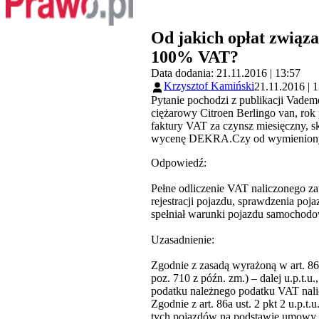
Od jakich opłat związ
100% VAT?
Data dodania: 21.11.2016 | 13:57
Krzysztof Kamiński
21.11.2016 | 
Pytanie pochodzi z publikacji Vad
ciężarowy Citroen Berlingo van, rok 
faktury VAT za czynsz miesięczny, sk
wycenę DEKRA.Czy od wymienionyc
Odpowiedź:
Pełne odliczenie VAT naliczonego z
rejestracji pojazdu, sprawdzenia 
spełniał warunki pojazdu samochodo
Uzasadnienie:
Zgodnie z zasadą wyrażoną w art. 86a
poz. 710 z późn. zm.) – dalej u.p.
podatku należnego podatku VAT nali
Zgodnie z art. 86a ust. 2 pkt 2 u.p
tych pojazdów na podstawie umowy l