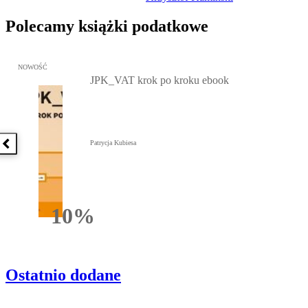
Polecamy książki podatkowe
Przejdź do: JPK_VAT krok po kroku ebook, Patrycja Kubiesa - otw
NOWOŚĆ
JPK_VAT krok po kroku ebook
Patrycja Kubiesa
Poprzednia książka
10%
Rabatu
Ostatnio dodane