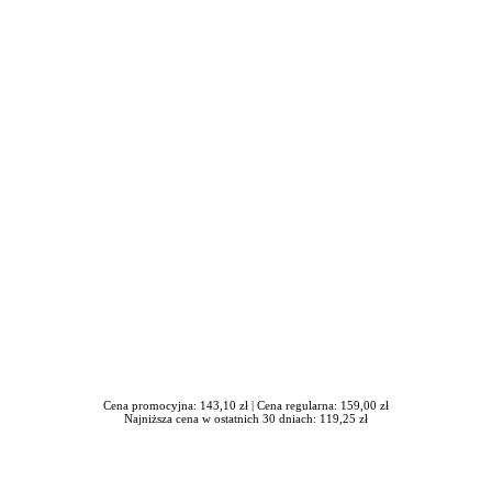
iera się w nowym oknie
Cena promocyjna: 143,10 zł |
Cena regularna: 159,00 zł
Najniższa cena w ostatnich 30 dniach: 119,25 zł