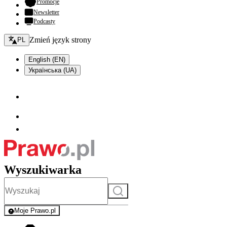
- otwiera się w nowej karcie
Promocje
Newsletter
Podcasty
Zmień język - bieżący:
Zmień język strony
PL
English (EN)
Українська (UA)
Wyszukiwarka
Szukaj
Moje Prawo.pl
- rejestracja i logowanie do serwisu