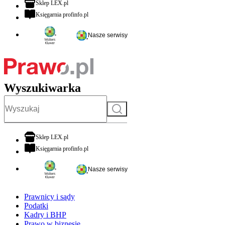
otwiera się w nowej karcie
Sklep LEX.pl
otwiera się w nowej karcie
Księgarnia profinfo.pl
Nasze serwisy
Wyszukiwarka
Szukaj
otwiera się w nowej karcie
Sklep LEX.pl
otwiera się w nowej karcie
Księgarnia profinfo.pl
Nasze serwisy
Prawnicy i sądy
Podatki
Kadry i BHP
Prawo w biznesie