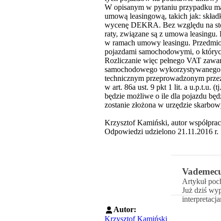
W opisanym w pytaniu przypadku mam
umową leasingową, takich jak: skład
wycenę DEKRA. Bez względu na stos
raty, związane są z umowa leasingu
w ramach umowy leasingu. Przedmiot
pojazdami samochodowymi, o których 
Rozliczanie więc pełnego VAT zawar
samochodowego wykorzystywanego wy
technicznym przeprowadzonym przez 
w art. 86a ust. 9 pkt 1 lit. a u.p.t.
będzie możliwe o ile dla pojazdu będz
zostanie złożona w urzędzie skarbowy
Krzysztof Kamiński, autor współpr
Odpowiedzi udzielono 21.11.2016 r.
Vademec
Artykuł poc
Już dziś wy
interpretacj
Autor:
Krzysztof Kamiński