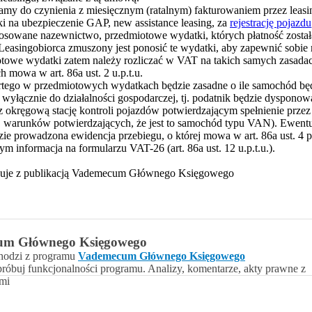
y do czynienia z miesięcznym (ratalnym) fakturowaniem przez leasi
ki na ubezpieczenie GAP, new assistance leasing, za
rejestrację pojazdu
owane nazewnictwo, przedmiotowe wydatki, których płatność została
. Leasingobiorca zmuszony jest ponosić te wydatki, aby zapewnić sob
owe wydatki zatem należy rozliczać w VAT na takich samych zasadach
mowa w art. 86a ust. 2 u.p.t.u.
tego w przedmiotowych wydatkach będzie zasadne o ile samochód będ
łącznie do działalności gospodarczej, tj. podatnik będzie dyspono
okręgową stację kontroli pojazdów potwierdzającym spełnienie prze
u. (tj. warunków potwierdzających, że jest to samochód typu VAN). Ewen
ie prowadzona ewidencja przebiegu, o której mowa w art. 86a ust. 4 pkt 
m informacja na formularzu VAT-26 (art. 86a ust. 12 u.p.t.u.).
acuje z publikacją Vademecum Głównego Księgowego
um Głównego Księgowego
hodzi z programu
Vademecum Głównego Księgowego
próbuj funkcjonalności programu. Analizy, komentarze, akty prawne z
ami