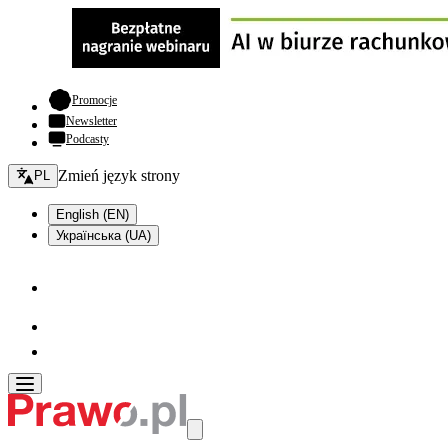
- otwiera się w nowej karcie
Promocje
Newsletter
Podcasty
Zmień język - bieżący:
Zmień język strony
PL
English (EN)
Українська (UA)