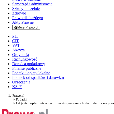
Samorząd i administracja
Szkoły i uczelnie
Zdrowie
Prawo dla każdego
Akty Prawne
Moje Prawo.pl
- rejestracja i logowanie do serwisu
PIT
CIT
VAT
Akcyza
Ordynacja
Rachunkowość
Doradca podatkowy
Finanse publiczne
Podatki i opłaty lokalne
Podatek od spadków i darowizn
Orzeczenia
KSeF
Prawo.pl
Podatki
Od jakich opłat związanych z leasingiem samochodu podatnik ma pra