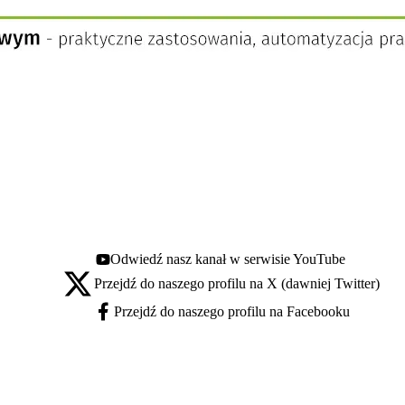
Odwiedź nasz kanał w serwisie YouTube
Youtube - otwiera się w nowej karcie
Przejdź do naszego profilu na X (dawniej Twitter)
X - otwiera się w nowej karcie
Przejdź do naszego profilu na Facebooku
Facebook - otwiera się w nowej karcie