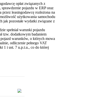
ngodawcę opłat związanych z
, sprawdzenie pojazdu w ERP oraz
 przez leasingodawcę rozłożona na
ie możliwość użytkowania samochodu
 jak pozostałe wydatki związane z
zie spełniał warunki pojazdu
wał tzw. dodatkowym badaniem
z pojazd warunków, o których mowa
tualnie, odliczenie pełnego VAT
1 i ust. 7 u.p.t.u., co do której