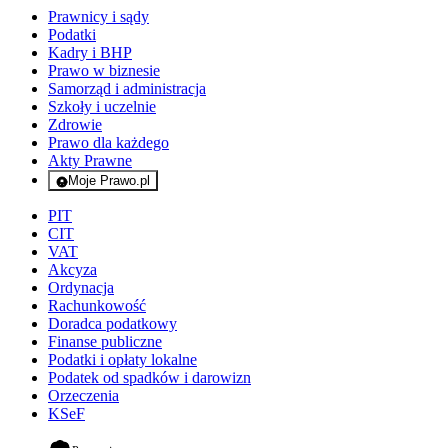
Prawnicy i sądy
Podatki
Kadry i BHP
Prawo w biznesie
Samorząd i administracja
Szkoły i uczelnie
Zdrowie
Prawo dla każdego
Akty Prawne
Moje Prawo.pl
- rejestracja i logowanie do serwisu
PIT
CIT
VAT
Akcyza
Ordynacja
Rachunkowość
Doradca podatkowy
Finanse publiczne
Podatki i opłaty lokalne
Podatek od spadków i darowizn
Orzeczenia
KSeF