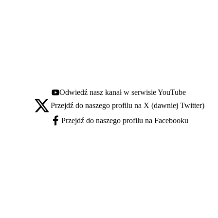
Odwiedź nasz kanał w serwisie YouTube
Youtube - otwiera się w nowej karcie
Przejdź do naszego profilu na X (dawniej Twitter)
X - otwiera się w nowej karcie
Przejdź do naszego profilu na Facebooku
Facebook - otwiera się w nowej karcie